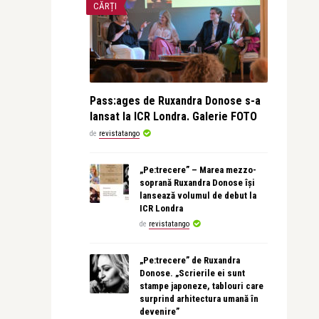
CĂRȚI
Pass:ages de Ruxandra Donose s-a
lansat la ICR Londra. Galerie FOTO
de
revistatango
„Pe:trecere” – Marea mezzo-
soprană Ruxandra Donose își
lansează volumul de debut la
ICR Londra
de
revistatango
„Pe:trecere” de Ruxandra
Donose. „Scrierile ei sunt
stampe japoneze, tablouri care
surprind arhitectura umană în
devenire”