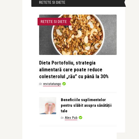
RETETE SI DIETE
RETETE SI DIETE
Dieta Portofoliu, strategia
alimentară care poate reduce
colesterolul „rău” cu până la 30%
de
revistatango
Beneficiile suplimentelor
pentru slăbit asupra sănătății
tale
de
Alex Pub