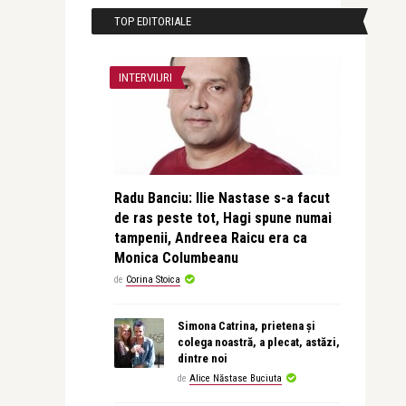
TOP EDITORIALE
INTERVIURI
Radu Banciu: Ilie Nastase s-a facut
de ras peste tot, Hagi spune numai
tampenii, Andreea Raicu era ca
Monica Columbeanu
de
Corina Stoica
Simona Catrina, prietena și
colega noastră, a plecat, astăzi,
dintre noi
de
Alice Năstase Buciuta