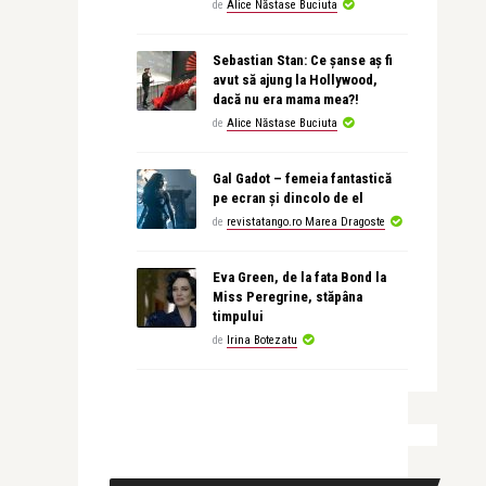
de
Alice Năstase Buciuta
Sebastian Stan: Ce șanse aș fi
avut să ajung la Hollywood,
dacă nu era mama mea?!
de
Alice Năstase Buciuta
Gal Gadot – femeia fantastică
pe ecran și dincolo de el
de
revistatango.ro Marea Dragoste
Eva Green, de la fata Bond la
Miss Peregrine, stăpâna
timpului
de
Irina Botezatu