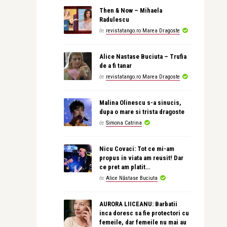
Then & Now – Mihaela
Radulescu
de
revistatango.ro Marea Dragoste
Alice Nastase Buciuta – Trufia
de a fi tanar
de
revistatango.ro Marea Dragoste
Malina Olinescu s-a sinucis,
dupa o mare si trista dragoste
de
Simona Catrina
Nicu Covaci: Tot ce mi-am
propus in viata am reusit! Dar
ce pret am platit…
de
Alice Năstase Buciuta
AURORA LIICEANU: Barbatii
inca doresc sa fie protectori cu
femeile, dar femeile nu mai au