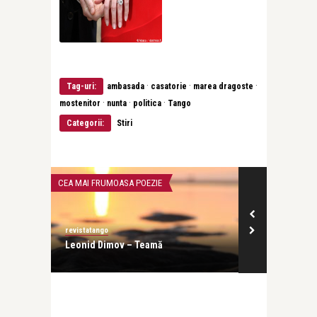
·
·
·
Tag-uri:
ambasada
casatorie
marea dragoste
·
·
·
mostenitor
nunta
politica
Tango
Categorii:
Stiri
CEA MAI FRUMOASA POEZIE
INTERVIURI
revistatango
revistatango
 vara
Leonid Dimov – Teamă
Evelin-Melin
profesia, dar 