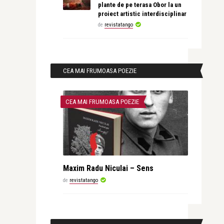
plante de pe terasa Obor la un
proiect artistic interdisciplinar
de
revistatango
CEA MAI FRUMOASA POEZIE
CEA MAI FRUMOASA POEZIE
Maxim Radu Niculai – Sens
de
revistatango