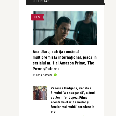
SUPERSTAR
FILM
Ana Ularu, actrița româncă
multipremiată internațional, joacă în
serialul nr. 1 al Amazon Prime, The
Power/Puterea
de
Ilona Năstase
Vanessa Hudgens, vedetă a
filmului “A doua șansă”, alături
de Jennifer Lopez: Filmul
acesta va oferi femeilor și
fetelor mai multă încredere în
ele