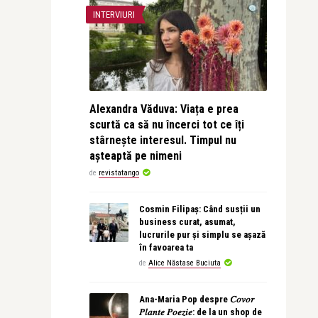
INTERVIURI
Alexandra Văduva: Viața e prea
scurtă ca să nu încerci tot ce îți
stârnește interesul. Timpul nu
așteaptă pe nimeni
de
revistatango
Cosmin Filipaș: Când susții un
business curat, asumat,
lucrurile pur și simplu se așază
în favoarea ta
de
Alice Năstase Buciuta
Ana-Maria Pop despre 𝐶𝑜𝑣𝑜𝑟
𝑃𝑙𝑎𝑛𝑡𝑒 𝑃𝑜𝑒𝑧𝑖𝑒: de la un shop de