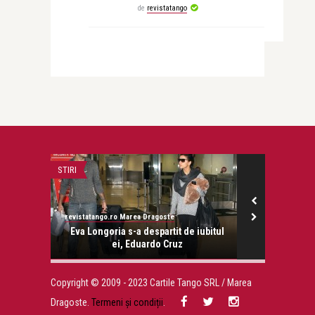
de
revistatango
STIRI
STIRI
revistatango.ro Marea Dragoste
revistatango.ro
onose.
Eva Longoria s-a despartit de iubitul
Presedintel
ei, Eduardo Cruz
Bases
Copyright © 2009 - 2023 Cartile Tango SRL / Marea
Dragoste.
Termeni și condiții
.