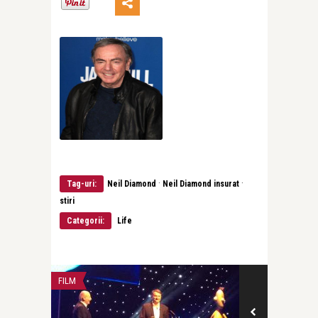
·
·
Tag-uri:
Neil Diamond
Neil Diamond insurat
stiri
Categorii:
Life
FILM
INTERVIURI