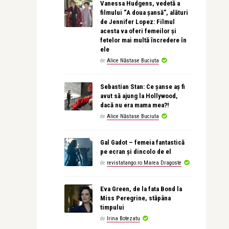
Vanessa Hudgens, vedetă a
filmului “A doua șansă”, alături
de Jennifer Lopez: Filmul
acesta va oferi femeilor și
fetelor mai multă încredere în
ele
de
Alice Năstase Buciuta
Sebastian Stan: Ce șanse aș fi
avut să ajung la Hollywood,
dacă nu era mama mea?!
de
Alice Năstase Buciuta
Gal Gadot – femeia fantastică
pe ecran și dincolo de el
de
revistatango.ro Marea Dragoste
Eva Green, de la fata Bond la
Miss Peregrine, stăpâna
timpului
de
Irina Botezatu