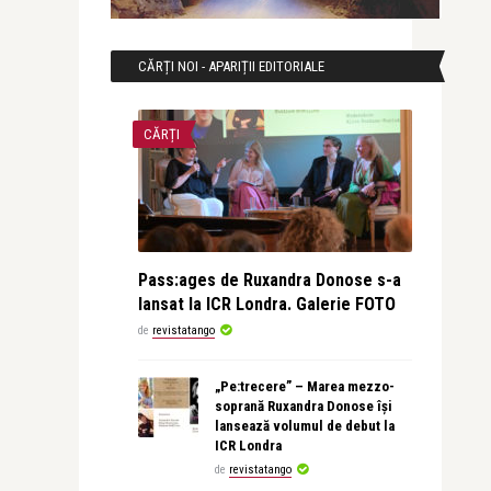
CĂRȚI NOI - APARIȚII EDITORIALE
CĂRȚI
Pass:ages de Ruxandra Donose s-a
lansat la ICR Londra. Galerie FOTO
de
revistatango
„Pe:trecere” – Marea mezzo-
soprană Ruxandra Donose își
lansează volumul de debut la
ICR Londra
de
revistatango