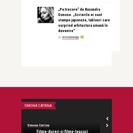
„Pe:trecere” de Ruxandra
Donose. „Scrierile ei sunt
stampe japoneze, tablouri care
surprind arhitectura umană în
devenire”
de
revistatango
SIMONA CATRINA
CONCERTE & SP
Simona Catrina
revistatango.ro
onose.
Filme-dureri si filme-leacuri
Premieră pe