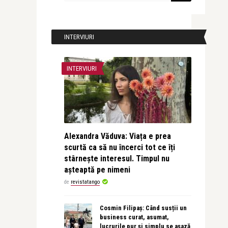
INTERVIURI
INTERVIURI
Alexandra Văduva: Viața e prea
scurtă ca să nu încerci tot ce îți
stârnește interesul. Timpul nu
așteaptă pe nimeni
de
revistatango
Cosmin Filipaș: Când susții un
business curat, asumat,
lucrurile pur și simplu se așază