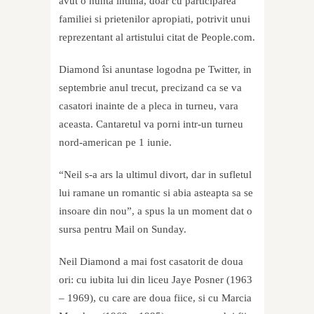
avut o nunta intima, doar cu participarea
familiei si prietenilor apropiati, potrivit unui
reprezentant al artistului citat de People.com.
Diamond îsi anuntase logodna pe Twitter, in
septembrie anul trecut, precizand ca se va
casatori inainte de a pleca in turneu, vara
aceasta. Cantaretul va porni intr-un turneu
nord-american pe 1 iunie.
“Neil s-a ars la ultimul divort, dar in sufletul
lui ramane un romantic si abia asteapta sa se
insoare din nou”, a spus la un moment dat o
sursa pentru Mail on Sunday.
Neil Diamond a mai fost casatorit de doua
ori: cu iubita lui din liceu Jaye Posner (1963
– 1969), cu care are doua fiice, si cu Marcia