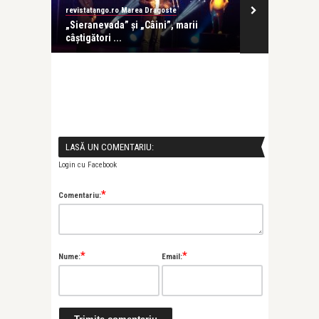
revistatango.ro Marea Dragoste
Alice Năstase B
ampanie a
„Sieranevada” și „Câini”, marii
Andreea Esca:
câștigători ...
perioadă în vi
LASĂ UN COMENTARIU:
Login cu Facebook
*
Comentariu:
*
*
Nume:
Email: