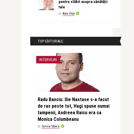
pentru slăbit asupra sănătății
tale
de
Alex Pub
TOP EDITORIALE
INTERVIURI
Radu Banciu: Ilie Nastase s-a facut
de ras peste tot, Hagi spune numai
tampenii, Andreea Raicu era ca
Monica Columbeanu
de
Corina Stoica