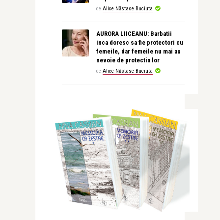
de
Alice Năstase Buciuta
AURORA LIICEANU: Barbatii
inca doresc sa fie protectori cu
femeile, dar femeile nu mai au
nevoie de protectia lor
de
Alice Năstase Buciuta