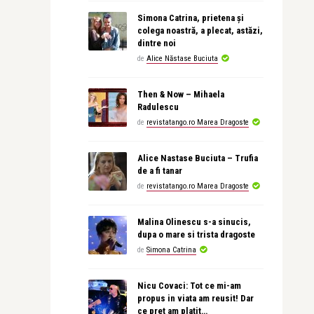
Simona Catrina, prietena și
colega noastră, a plecat, astăzi,
dintre noi
de
Alice Năstase Buciuta
Then & Now – Mihaela
Radulescu
de
revistatango.ro Marea Dragoste
Alice Nastase Buciuta – Trufia
de a fi tanar
de
revistatango.ro Marea Dragoste
Malina Olinescu s-a sinucis,
dupa o mare si trista dragoste
de
Simona Catrina
Nicu Covaci: Tot ce mi-am
propus in viata am reusit! Dar
ce pret am platit…