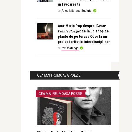
în favoarea ta
de
Alice Năstase Buciuta
Ana-Maria Pop despre 𝐶𝑜𝑣𝑜𝑟
𝑃𝑙𝑎𝑛𝑡𝑒 𝑃𝑜𝑒𝑧𝑖𝑒: de la un shop de
plante de pe terasa Obor la un
proiect artistic interdisciplinar
de
revistatango
CEA MAI FRUMOASA POEZIE
CEA MAI FRUMOASA POEZIE