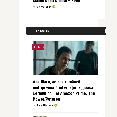
Maxim Radu Niculai – Sens
de
revistatango
SUPERSTAR
FILM
Ana Ularu, actrița româncă
multipremiată internațional, joacă în
serialul nr. 1 al Amazon Prime, The
Power/Puterea
de
Ilona Năstase