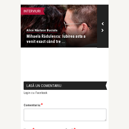
INTERVIURI
INTERVIURI
Alice Năstase Buciuta
revistatango
besc
Mihaela Rădulescu: Iubirea asta a
Dr. Alina Stur
venit exact când tre ...
ce vrei de l ..
LASĂ UN COMENTARIU:
Login cu Facebook
*
Comentariu: