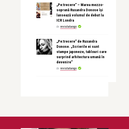
„Pe:trecere” – Marea mezzo-
soprană Ruxandra Donose își
lansează volumul de debut la
ICR Londra
de
revistatango
„Pe:trecere” de Ruxandra
Donose. „Scrierile ei sunt
stampe japoneze, tablouri care
surprind arhitectura umană în
devenire”
de
revistatango