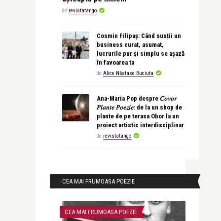
de
revistatango
Cosmin Filipaș: Când susții un
business curat, asumat,
lucrurile pur și simplu se așază
în favoarea ta
de
Alice Năstase Buciuta
Ana-Maria Pop despre 𝐶𝑜𝑣𝑜𝑟
𝑃𝑙𝑎𝑛𝑡𝑒 𝑃𝑜𝑒𝑧𝑖𝑒: de la un shop de
plante de pe terasa Obor la un
proiect artistic interdisciplinar
de
revistatango
CEA MAI FRUMOASA POEZIE
CEA MAI FRUMOASA POEZIE