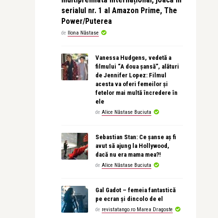
serialul nr. 1 al Amazon Prime, The
Power/Puterea
de
Ilona Năstase
Vanessa Hudgens, vedetă a
filmului “A doua șansă”, alături
de Jennifer Lopez: Filmul
acesta va oferi femeilor și
fetelor mai multă încredere în
ele
de
Alice Năstase Buciuta
Sebastian Stan: Ce șanse aș fi
avut să ajung la Hollywood,
dacă nu era mama mea?!
de
Alice Năstase Buciuta
Gal Gadot – femeia fantastică
pe ecran și dincolo de el
de
revistatango.ro Marea Dragoste