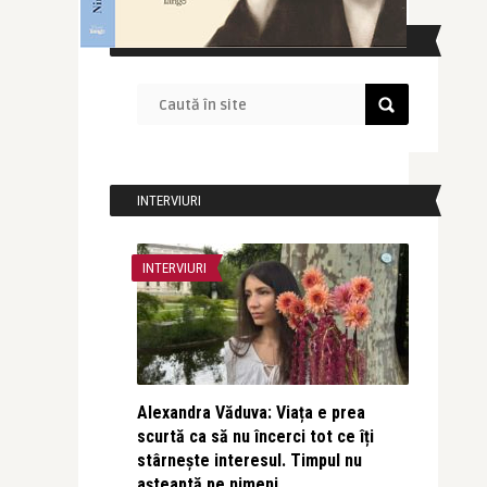
CAUTĂ ÎN SITE
INTERVIURI
INTERVIURI
Alexandra Văduva: Viața e prea
scurtă ca să nu încerci tot ce îți
stârnește interesul. Timpul nu
așteaptă pe nimeni