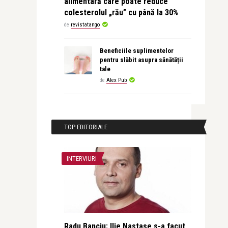
alimentară care poate reduce
colesterolul „rău” cu până la 30%
de
revistatango
Beneficiile suplimentelor
pentru slăbit asupra sănătății
tale
de
Alex Pub
TOP EDITORIALE
INTERVIURI
Radu Banciu: Ilie Nastase s-a facut