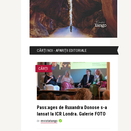
CĂRȚI NOI - APARIȚII EDITORIALE
CĂRȚI
Pass:ages de Ruxandra Donose s-a
lansat la ICR Londra. Galerie FOTO
de
revistatango