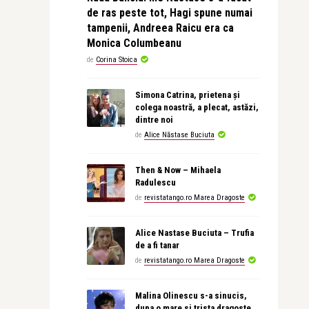
de ras peste tot, Hagi spune numai
tampenii, Andreea Raicu era ca
Monica Columbeanu
de
Corina Stoica
Simona Catrina, prietena și
colega noastră, a plecat, astăzi,
dintre noi
de
Alice Năstase Buciuta
Then & Now – Mihaela
Radulescu
de
revistatango.ro Marea Dragoste
Alice Nastase Buciuta – Trufia
de a fi tanar
de
revistatango.ro Marea Dragoste
Malina Olinescu s-a sinucis,
dupa o mare si trista dragoste