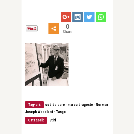
0
Share
·
·
Tag-uri:
cod de bare
marea dragoste
Norman
·
Joseph Woodland
Tango
Categorii:
Stiri