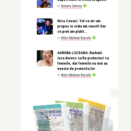
de
Simona Catrina
Nicu Covaci: Tot ce mi-am
propus in viata am reusit! Dar
ce pret am platit…
de
Alice Năstase Buciuta
AURORA LIICEANU: Barbatii
inca doresc sa fie protectori cu
femeile, dar femeile nu mai au
nevoie de protectia lor
de
Alice Năstase Buciuta