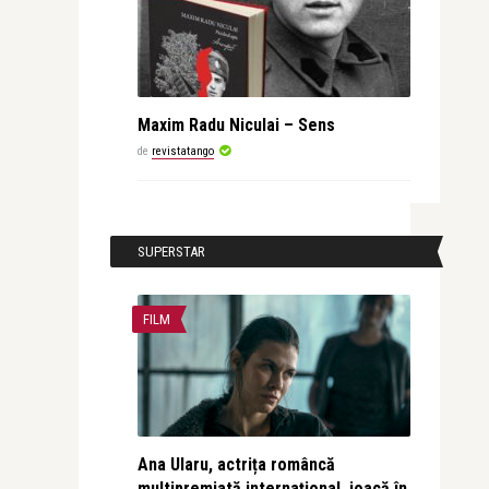
Maxim Radu Niculai – Sens
de
revistatango
SUPERSTAR
FILM
Ana Ularu, actrița româncă
multipremiată internațional, joacă în