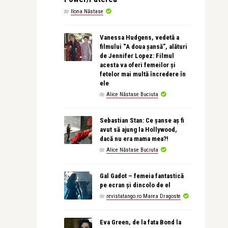
de
Ilona Năstase
Vanessa Hudgens, vedetă a
filmului “A doua șansă”, alături
de Jennifer Lopez: Filmul
acesta va oferi femeilor și
fetelor mai multă încredere în
ele
de
Alice Năstase Buciuta
Sebastian Stan: Ce șanse aș fi
avut să ajung la Hollywood,
dacă nu era mama mea?!
de
Alice Năstase Buciuta
Gal Gadot – femeia fantastică
pe ecran și dincolo de el
de
revistatango.ro Marea Dragoste
Eva Green, de la fata Bond la