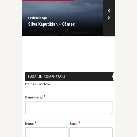
revistatango
revistatango
ta a
Silva Kaputikian – Cântec
Februarie est
dragoste la Ed
LASĂ UN COMENTARIU:
Login cu Facebook
*
Comentariu:
*
*
Nume:
Email: