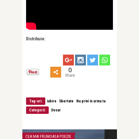
Distribuie:
0
Share
·
·
Tag-uri:
iubire
libertate
Nu privi in urma ta
Categorii:
Dosar
CEA MAI FRUMOASA POEZIE
CĂRȚI