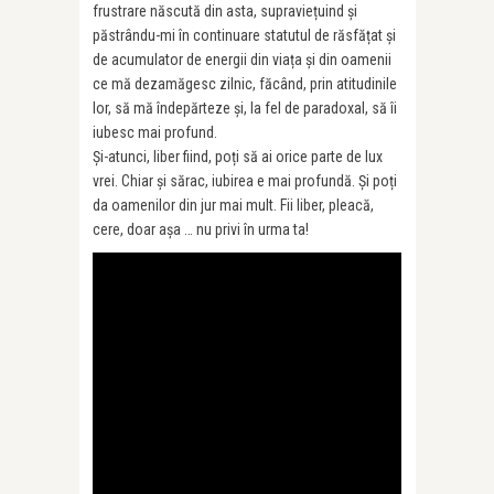
frustrare născută din asta, supraviețuind și
păstrându-mi în continuare statutul de răsfățat și
de acumulator de energii din viața și din oamenii
ce mă dezamăgesc zilnic, făcând, prin atitudinile
lor, să mă îndepărteze și, la fel de paradoxal, să îi
iubesc mai profund.
Și-atunci, liber fiind, poți să ai orice parte de lux
vrei. Chiar și sărac, iubirea e mai profundă. Și poți
da oamenilor din jur mai mult. Fii liber, pleacă,
cere, doar așa … nu privi în urma ta!