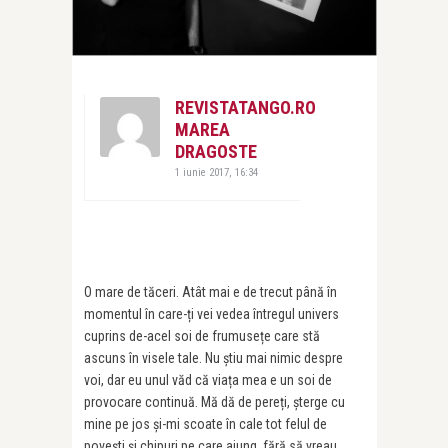
REVISTATANGO.RO
MAREA
DRAGOSTE
1 iunie 2017, 16:34
O mare de tăceri. Atât mai e de trecut până în
momentul în care-ți vei vedea întregul univers
cuprins de-acel soi de frumusețe care stă
ascuns în visele tale. Nu știu mai nimic despre
voi, dar eu unul văd că viața mea e un soi de
provocare continuă. Mă dă de pereți, șterge cu
mine pe jos și-mi scoate în cale tot felul de
povești și chipuri pe care ajung, fără să vreau