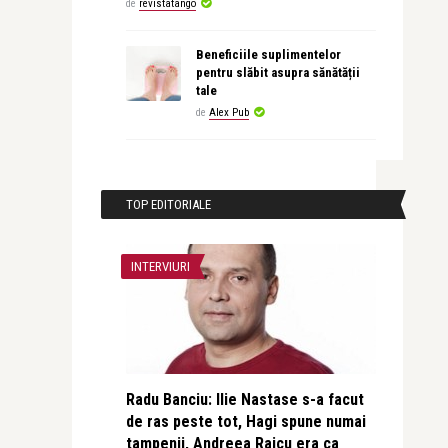
de
revistatango
Beneficiile suplimentelor
pentru slăbit asupra sănătății
tale
de
Alex Pub
TOP EDITORIALE
INTERVIURI
Radu Banciu: Ilie Nastase s-a facut
de ras peste tot, Hagi spune numai
tampenii, Andreea Raicu era ca