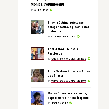
Monica Columbeanu
de
Corina Stoica
Simona Catrina, prietena și
colega noastră, a plecat, astăzi,
dintre noi
de
Alice Năstase Buciuta
Then & Now – Mihaela
Radulescu
de
revistatango.ro Marea Dragoste
Alice Nastase Buciuta – Trufia
de a fi tanar
de
revistatango.ro Marea Dragoste
Malina Olinescu s-a sinucis,
dupa o mare si trista dragoste
de
Simona Catrina