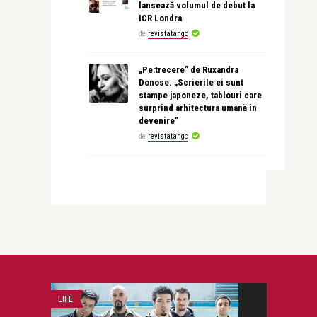
lansează volumul de debut la
ICR Londra
de
revistatango
„Pe:trecere” de Ruxandra
Donose. „Scrierile ei sunt
stampe japoneze, tablouri care
surprind arhitectura umană în
devenire”
de
revistatango
LIFE
RECOMANDAREA Z