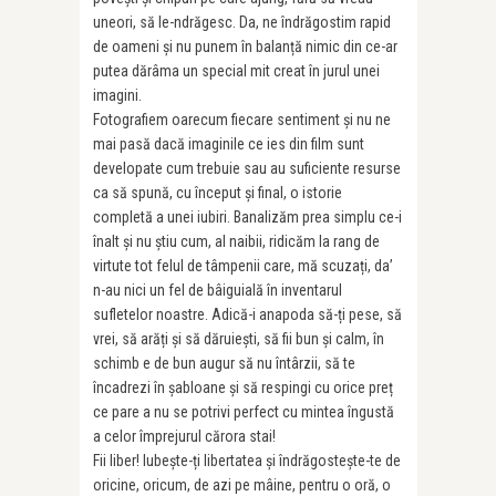
uneori, să le-ndrăgesc. Da, ne îndrăgostim rapid
de oameni și nu punem în balanță nimic din ce-ar
putea dărâma un special mit creat în jurul unei
imagini.
Fotografiem oarecum fiecare sentiment și nu ne
mai pasă dacă imaginile ce ies din film sunt
developate cum trebuie sau au suficiente resurse
ca să spună, cu început și final, o istorie
completă a unei iubiri. Banalizăm prea simplu ce-i
înalt și nu știu cum, al naibii, ridicăm la rang de
virtute tot felul de tâmpenii care, mă scuzați, da’
n-au nici un fel de bâiguială în inventarul
sufletelor noastre. Adică-i anapoda să-ți pese, să
vrei, să arăți și să dăruiești, să fii bun și calm, în
schimb e de bun augur să nu întârzii, să te
încadrezi în șabloane și să respingi cu orice preț
ce pare a nu se potrivi perfect cu mintea îngustă
a celor împrejurul cărora stai!
Fii liber! Iubește-ți libertatea și îndrăgostește-te de
oricine, oricum, de azi pe mâine, pentru o oră, o