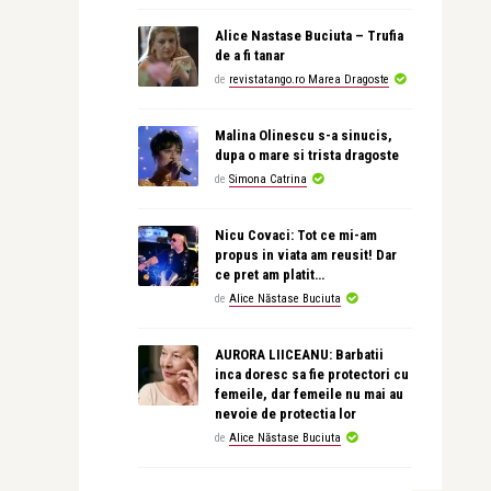
Alice Nastase Buciuta – Trufia
de a fi tanar
de
revistatango.ro Marea Dragoste
Malina Olinescu s-a sinucis,
dupa o mare si trista dragoste
de
Simona Catrina
Nicu Covaci: Tot ce mi-am
propus in viata am reusit! Dar
ce pret am platit…
de
Alice Năstase Buciuta
AURORA LIICEANU: Barbatii
inca doresc sa fie protectori cu
femeile, dar femeile nu mai au
nevoie de protectia lor
de
Alice Năstase Buciuta