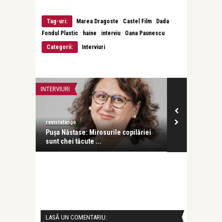
·
·
·
Tag-uri:
Marea Dragoste
Castel Film
Dada
·
·
·
Fondul Plastic
haine
interviu
Oana Paunescu
Categorii:
Interviuri
INTERVIURI
INTERVIURI
revistatango
revistatango
a scurtă
Pușa Năstase: Mirosurile copilăriei
Ani Crețu: Su
sunt chei tăcute ...
cu orice altă .
LASĂ UN COMENTARIU: