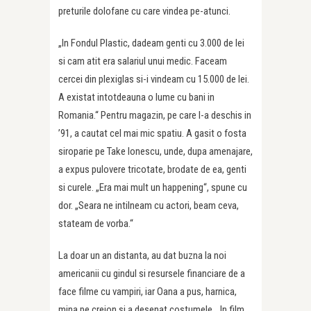
preturile dolofane cu care vindea pe-atunci.
„In Fondul Plastic, dadeam genti cu 3.000 de lei
si cam atit era salariul unui medic. Faceam
cercei din plexiglas si-i vindeam cu 15.000 de lei.
A existat intotdeauna o lume cu bani in
Romania.“ Pentru magazin, pe care l-a deschis in
’91, a cautat cel mai mic spatiu. A gasit o fosta
siroparie pe Take Ionescu, unde, dupa amenajare,
a expus pulovere tricotate, brodate de ea, genti
si curele. „Era mai mult un happening“, spune cu
dor. „Seara ne intilneam cu actori, beam ceva,
stateam de vorba.“
La doar un an distanta, au dat buzna la noi
americanii cu gindul si resursele financiare de a
face filme cu vampiri, iar Oana a pus, harnica,
mina pe creion si a desenat costumele. „In film,