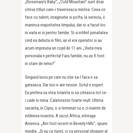
„Rosemary’s Baby“, „Cold Mountain“ sunt doar
citeva titluri care-i traverseaza mintea. Ceea ce
face cu talent, imaginatie si pofta, la serviciu, ii
maninca majoritatea timpului, dar si-a facut loc
in viata ei si pentru familie. Si-a intilnit jumatatea
cind ea debuta in film, iar el era operator si au
acum impreuna un copil de 11 ani. „Viata mea
personala e perfecta! Fara familie, nu as fi fost
in stare de nimic!“
Singurul lucru pe care nu stie sa-l faca e sa
gateasca. Dar nici n-are nevoie. Sotul e expert.
Ea prefera sa stea tolanita si sa citeasca tot ce-
i cade in mina. Calatoreste foarte mult. Ultima
vacanta, in Cipru, s-a terminat cu o zi inainte de
intilnirea noastra. A vazut Africa, intreaga
America. „Am fost recent in Beverly Hills“, spune
mindra. „Si nu ca turist, ci ca personal shopper al