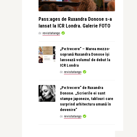
Pass:ages de Ruxandra Donose s-a
lansat la ICR Londra. Galerie FOTO
de
revistatango
„Pe:trecere” – Marea mezzo-
soprană Ruxandra Donose își
lansează volumul de debut la
ICR Londra
de
revistatango
„Pe:trecere” de Ruxandra
Donose. „Scrierile ei sunt
stampe japoneze, tablouri care
surprind arhitectura umană în
devenire”
de
revistatango