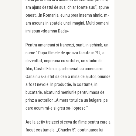
am ajuns destul de sus, chiar foarte sus“, spune
onest. „In Romania, eu nu prea insemn nimic, m-
am ascuns in spatele unei imagini. Multi oameni
imi spun «doamna Dada».
Pentru americani si francezi, sunt, in schimb, un
nume.“ Dupa filmele de groaza facute in ’92, a
dezvoltat, impreuna cu sotul ei, un studio de
film, Castel Film, in parteneriat cu americanii.
Oana nu s-a sfiit sa dea o mina de ajutor, oriunde
a fost nevoie. In productie, la costume, in
bucatarie, alcatuind meniurile pentru masa de
prinz a actorilor. „A mers totul ca un bulgare, pe
care acum mi-e si greu sa-l opresc.“
Are la activ treizeci si ceva de filme pentru care a
facut costumele. „Chucky 5“, continuarea lui