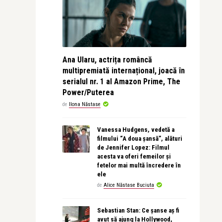
Ana Ularu, actrița româncă
multipremiată internațional, joacă în
serialul nr. 1 al Amazon Prime, The
Power/Puterea
de
Ilona Năstase
Vanessa Hudgens, vedetă a
filmului “A doua șansă”, alături
de Jennifer Lopez: Filmul
acesta va oferi femeilor și
fetelor mai multă încredere în
ele
de
Alice Năstase Buciuta
Sebastian Stan: Ce șanse aș fi
avut să ajung la Hollywood,