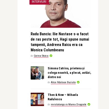
INTERVIURI
Radu Banciu: Ilie Nastase s-a facut
de ras peste tot, Hagi spune numai
tampenii, Andreea Raicu era ca
Monica Columbeanu
de
Corina Stoica
Simona Catrina, prietena și
colega noastră, a plecat, astăzi,
dintre noi
de
Alice Năstase Buciuta
Then & Now – Mihaela
Radulescu
de
revistatango.ro Marea Dragoste