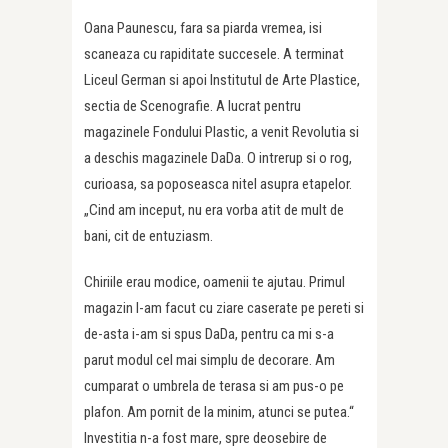
Oana Paunescu, fara sa piarda vremea, isi
scaneaza cu rapiditate succesele. A terminat
Liceul German si apoi Institutul de Arte Plastice,
sectia de Scenografie. A lucrat pentru
magazinele Fondului Plastic, a venit Revolutia si
a deschis magazinele DaDa. O intrerup si o rog,
curioasa, sa poposeasca nitel asupra etapelor.
„Cind am inceput, nu era vorba atit de mult de
bani, cit de entuziasm.
Chiriile erau modice, oamenii te ajutau. Primul
magazin l-am facut cu ziare caserate pe pereti si
de-asta i-am si spus DaDa, pentru ca mi s-a
parut modul cel mai simplu de decorare. Am
cumparat o umbrela de terasa si am pus-o pe
plafon. Am pornit de la minim, atunci se putea.“
Investitia n-a fost mare, spre deosebire de