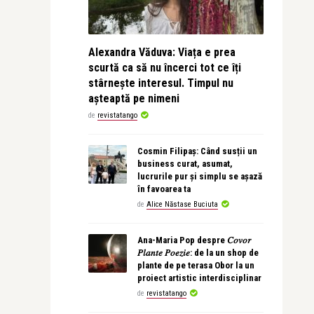
Alexandra Văduva: Viața e prea
scurtă ca să nu încerci tot ce îți
stârnește interesul. Timpul nu
așteaptă pe nimeni
de
revistatango
Cosmin Filipaș: Când susții un
business curat, asumat,
lucrurile pur și simplu se așază
în favoarea ta
de
Alice Năstase Buciuta
Ana-Maria Pop despre 𝐶𝑜𝑣𝑜𝑟
𝑃𝑙𝑎𝑛𝑡𝑒 𝑃𝑜𝑒𝑧𝑖𝑒: de la un shop de
plante de pe terasa Obor la un
proiect artistic interdisciplinar
de
revistatango