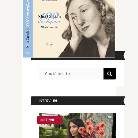
CAUTĂ ÎN SITE
INTERVIURI
INTERVIURI