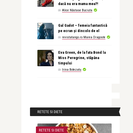
dacă nu era mama mea?!
de
Alice Năstase Buciuta
Gal Gadot – femeia fantastică
pe ecran și dincolo de el
de
revistatango.ro Marea Dragoste
Eva Green, de la fata Bond la
Miss Peregrine, stăpâna
timpului
de
Irina Botezatu
RETETE SI DIETE
RETETE SI DIETE