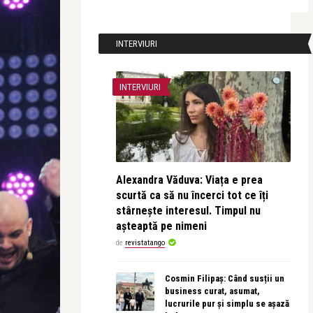
INTERVIURI
INTERVIURI
Alexandra Văduva: Viața e prea
scurtă ca să nu încerci tot ce îți
stârnește interesul. Timpul nu
așteaptă pe nimeni
de
revistatango
Cosmin Filipaș: Când susții un
business curat, asumat,
lucrurile pur și simplu se așază