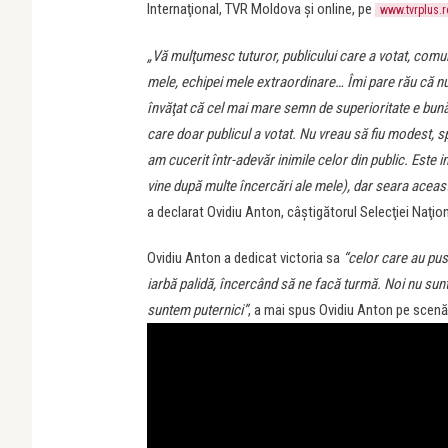
Internaţional, TVR Moldova şi online, pe
www.tvrplus.r
„Vă mulţumesc tuturor, publicului care a votat, comuni
mele, echipei mele extraordinare… Îmi pare rău că nu
învăţat că cel mai mare semn de superioritate e bunăt
care doar publicul a votat. Nu vreau să fiu modest, sp
am cucerit într-adevăr inimile celor din public. Este i
vine după multe încercări ale mele), dar seara ace
a declarat Ovidiu Anton, câştigătorul Selecţiei Naţio
Ovidiu Anton a dedicat victoria sa
“celor care au pus
iarbă palidă, încercând să ne facă turmă. Noi nu sun
suntem puternici”
, a mai spus Ovidiu Anton pe scenă, 