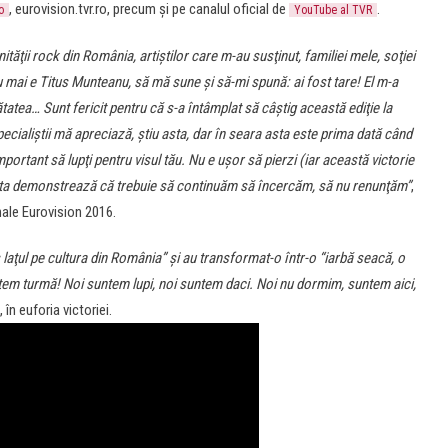
, eurovision.tvr.ro, precum şi pe canalul oficial de
.
o
YouTube al TVR
tăţii rock din România, artiştilor care m-au susţinut, familiei mele, soţiei
 mai e Titus Munteanu, să mă sune şi să-mi spună: ai fost tare! El m-a
atea… Sunt fericit pentru că s-a întâmplat să câştig această ediţie la
ecialiştii mă apreciază, ştiu asta, dar în seara asta este prima dată când
mportant să lupţi pentru visul tău. Nu e uşor să pierzi (iar această victorie
asta demonstrează că trebuie să continuăm să încercăm, să nu renunţăm”
,
nale Eurovision 2016.
 laţul pe cultura din România” şi au transformat-o într-o “iarbă seacă, o
tem turmă! Noi suntem lupi, noi suntem daci. Noi nu dormim, suntem aici,
în euforia victoriei.