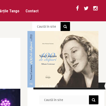
ărțile Tango
Contact
CAUTĂ ÎN SITE