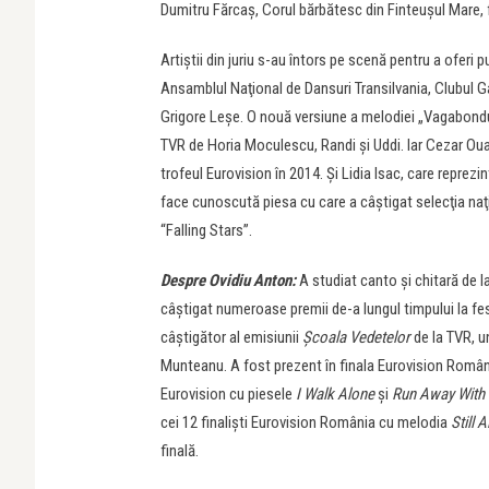
Dumitru Fărcaş, Corul bărbătesc din Finteuşul Mare, 
Artiştii din juriu s-au întors pe scenă pentru a oferi
Ansamblul Naţional de Dansuri Transilvania, Clubul Ga
Grigore Leşe. O nouă versiune a melodiei „Vagabondul 
TVR de Horia Moculescu, Randi şi Uddi. Iar Cezar Oua
trofeul Eurovision în 2014. Şi Lidia Isac, care reprez
face cunoscută piesa cu care a câştigat selecţia naţ
“Falling Stars”.
Despre Ovidiu Anton:
A studiat canto şi chitară de la
câştigat numeroase premii de-a lungul timpului la fest
câştigător al emisiunii
Şcoala Vedetelor
de la TVR, u
Munteanu. A fost prezent în finala Eurovision România
Eurovision cu piesele
I Walk Alone
şi
Run Away With 
cei 12 finalişti Eurovision România cu melodia
Still A
finală.