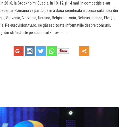
n 2016, la Stockholm, Suedia, în 10, 12 şi 14 mai. În competiţie s-au
precedentă. România va participa în a doua semifinală a concursului, cea din
a, Slovenia, Norvegia, Ucraina, Belgia, Letonia, Belarus, Irlanda, Elveţia,
bia. Pe eurovision.tvr.ro, se găsesc toate informaţiile despre concurs,
ă şi din străinătate pe subiectul Eurovision.