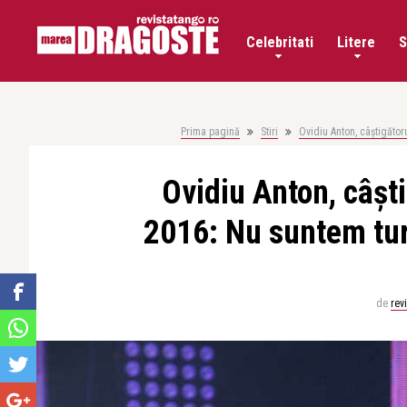
Celebritati
Litere
S
Prima pagină
Stiri
Ovidiu Anton, câştigăto
Ovidiu Anton, câşt
2016: Nu suntem tur
de
rev