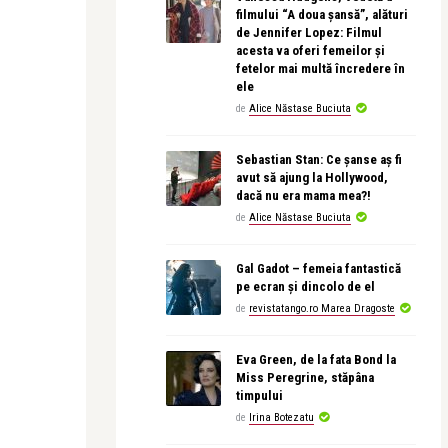
filmului “A doua șansă”, alături
de Jennifer Lopez: Filmul
acesta va oferi femeilor și
fetelor mai multă încredere în
ele
de
Alice Năstase Buciuta
Sebastian Stan: Ce șanse aș fi
avut să ajung la Hollywood,
dacă nu era mama mea?!
de
Alice Năstase Buciuta
Gal Gadot – femeia fantastică
pe ecran și dincolo de el
de
revistatango.ro Marea Dragoste
Eva Green, de la fata Bond la
Miss Peregrine, stăpâna
timpului
de
Irina Botezatu