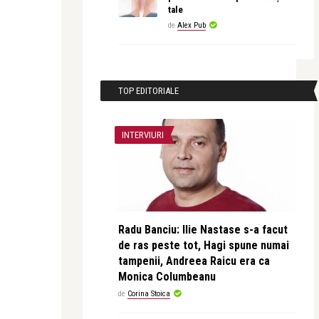
tale
de
Alex Pub
TOP EDITORIALE
INTERVIURI
Radu Banciu: Ilie Nastase s-a facut
de ras peste tot, Hagi spune numai
tampenii, Andreea Raicu era ca
Monica Columbeanu
de
Corina Stoica