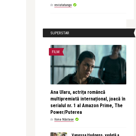
de
revistatango
SUPERSTAR
FILM
Ana Ularu, actrița româncă
multipremiată internațional, joacă în
serialul nr. 1 al Amazon Prime, The
Power/Puterea
de
Ilona Năstase
Vanessa Hudgens, vedetă a