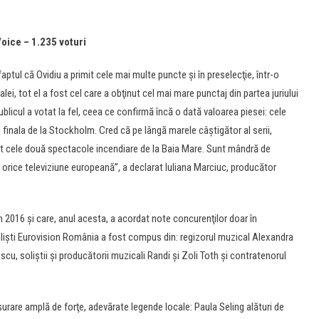
Voice – 1.235 voturi
faptul că Ovidiu a primit cele mai multe puncte şi în preselecţie, într-o
ei, tot el a fost cel care a obţinut cel mai mare punctaj din partea juriului
publicul a votat la fel, ceea ce confirmă încă o dată valoarea piesei: cele
 finala de la Stockholm. Cred că pe lângă marele câştigător al serii,
ărit cele două spectacole incendiare de la Baia Mare. Sunt mândră de
orice televiziune europeană”, a declarat Iuliana Marciuc, producător
on 2016 şi care, anul acesta, a acordat note concurenţilor doar în
nalişti Eurovision România a fost compus din: regizorul muzical Alexandra
, soliştii şi producătorii muzicali Randi şi Zoli Toth şi contratenorul
urare amplă de forţe, adevărate legende locale: Paula Seling alături de