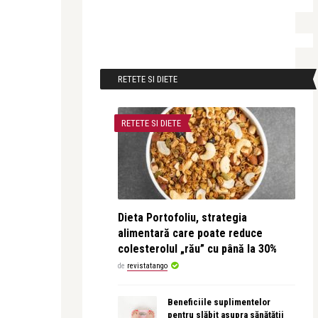
RETETE SI DIETE
RETETE SI DIETE
Dieta Portofoliu, strategia
alimentară care poate reduce
colesterolul „rău” cu până la 30%
de
revistatango
Beneficiile suplimentelor
pentru slăbit asupra sănătății