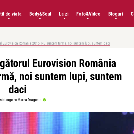
til de viata
Body&Soul
La zi
Foto&Video
Bloguri
C
rul Eurovision România 2016: Nu suntem turmă, noi suntem lupi, suntem daci
igătorul Eurovision România
mă, noi suntem lupi, suntem
daci
istatango.ro Marea Dragoste