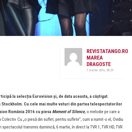
REVISTATANGO.RO
MAREA
DRAGOSTE
7 martie 2016, 08:29
icipă la selecția Eurovision și, de data aceasta, a câștigat.
 la Stockholm. Cu cele mai multe voturi din partea telespectatorilor
vision România 2016 cu piesa
Moment of Silence,
o melodie pe care a
Colectiv. Cu „o piesă din suflet, pentru suflete”, cum a numit-o el, Ovidiu
în spectacolul transmis duminică, 6 martie, în direct la TVR 1, TVR HD, TVR