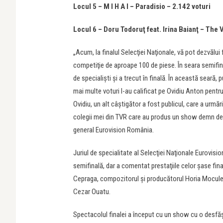
Locul 5 – M I H A I – Paradisio – 2.142 voturi
Locul 6 – Doru Todoruţ feat. Irina Baianţ – The 
„Acum, la finalul Selecţiei Naţionale, vă pot dezvălui 
competiţie de aproape 100 de piese. În seara semifinal
de specialişti şi a trecut în finală. În această seară, 
mai multe voturi l-au calificat pe Ovidiu Anton pentru
Ovidiu, un alt câştigător a fost publicul, care a urm
colegii mei din TVR care au produs un show demn de 
general Eurovision România.
Juriul de specialitate al Selecţiei Naţionale Eurovisi
semifinală, dar a comentat prestaţiile celor şase fi
Cepraga, compozitorul şi producătorul Horia Moculescu
Cezar Ouatu.
Spectacolul finalei a început cu un show cu o desfăş