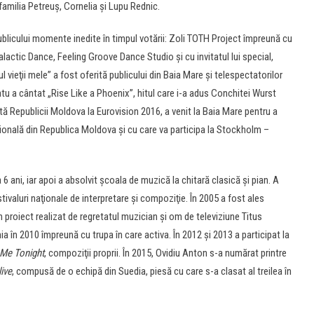
familia Petreuş, Cornelia şi Lupu Rednic.
 publicului momente inedite în timpul votării: Zoli TOTH Project împreună cu
lactic Dance, Feeling Groove Dance Studio şi cu invitatul lui special,
vieţii mele” a fost oferită publicului din Baia Mare şi telespectatorilor
tu a cântat „Rise Like a Phoenix”, hitul care i-a adus Conchitei Wurst
intă Republicii Moldova la Eurovision 2016, a venit la Baia Mare pentru a
ională din Republica Moldova şi cu care va participa la Stockholm –
 6 ani, iar apoi a absolvit şcoala de muzică la chitară clasică şi pian. A
ivaluri naţionale de interpretare şi compoziţie. În 2005 a fost ales
n proiect realizat de regretatul muzician și om de televiziune Titus
 în 2010 împreună cu trupa în care activa. În 2012 şi 2013 a participat la
Me Tonight
, compoziţii proprii. În 2015, Ovidiu Anton s-a numărat printre
live
, compusă de o echipă din Suedia, piesă cu care s-a clasat al treilea în