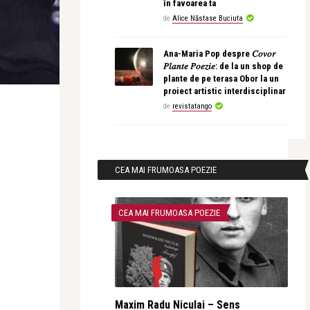
în favoarea ta
de
Alice Năstase Buciuta
Ana-Maria Pop despre 𝐶𝑜𝑣𝑜𝑟
𝑃𝑙𝑎𝑛𝑡𝑒 𝑃𝑜𝑒𝑧𝑖𝑒: de la un shop de
plante de pe terasa Obor la un
proiect artistic interdisciplinar
de
revistatango
CEA MAI FRUMOASA POEZIE
CEA MAI FRUMOASA POEZIE
Maxim Radu Niculai – Sens