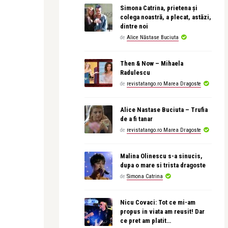
Simona Catrina, prietena și
colega noastră, a plecat, astăzi,
dintre noi
de
Alice Năstase Buciuta
Then & Now – Mihaela
Radulescu
de
revistatango.ro Marea Dragoste
Alice Nastase Buciuta – Trufia
de a fi tanar
de
revistatango.ro Marea Dragoste
Malina Olinescu s-a sinucis,
dupa o mare si trista dragoste
de
Simona Catrina
Nicu Covaci: Tot ce mi-am
propus in viata am reusit! Dar
ce pret am platit…