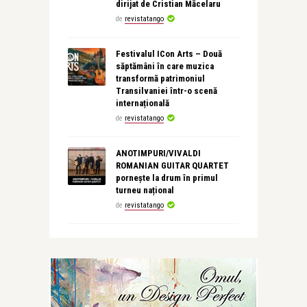
dirijat de Cristian Măcelaru
de
revistatango
Festivalul ICon Arts – Două
săptămâni în care muzica
transformă patrimoniul
Transilvaniei într-o scenă
internațională
de
revistatango
ANOTIMPURI/VIVALDI
ROMANIAN GUITAR QUARTET
pornește la drum în primul
turneu național
de
revistatango