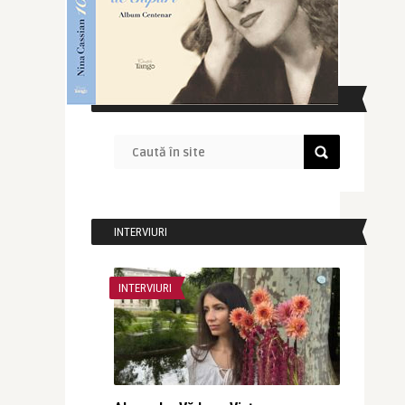
CAUTĂ ÎN SITE
INTERVIURI
INTERVIURI