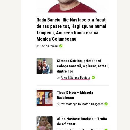
Radu Banciu: Ilie Nastase s-a facut
de ras peste tot, Hagi spune numai
tampenii, Andreea Raicu era ca
Monica Columbeanu
de
Corina Stoica
Simona Catrina, prietena și
colega noastră, a plecat, astăzi,
dintre noi
de
Alice Năstase Buciuta
Then & Now – Mihaela
Radulescu
de
revistatango.ro Marea Dragoste
Alice Nastase Buciuta – Trufia
de a fi tanar