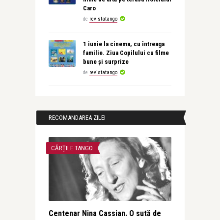
Caro
de
revistatango
1 iunie la cinema, cu întreaga
familie. Ziua Copilului cu filme
bune și surprize
de
revistatango
RECOMANDAREA ZILEI
CĂRȚILE TANGO
Centenar Nina Cassian. O sută de