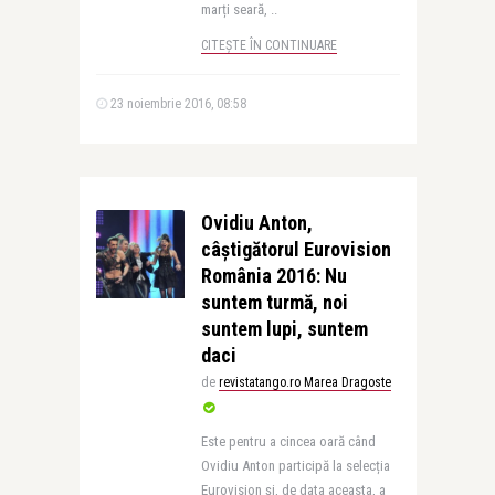
marți seară, ..
CITEȘTE ÎN CONTINUARE
23 noiembrie 2016, 08:58
Ovidiu Anton,
câştigătorul Eurovision
România 2016: Nu
suntem turmă, noi
suntem lupi, suntem
daci
de
revistatango.ro Marea Dragoste
Este pentru a cincea oară când
Ovidiu Anton participă la selecția
Eurovision și, de data aceasta, a