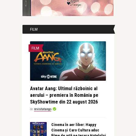
FILM
FILM
Avatar Aang: Ultimul războinic al
aerului – premiera în România pe
SkyShowtime din 22 august 2026
de
revistatango
Cinema în aer liber: Happy
Cinema și Caro Cultura aduc
filme de artă pe terasa Hotelului