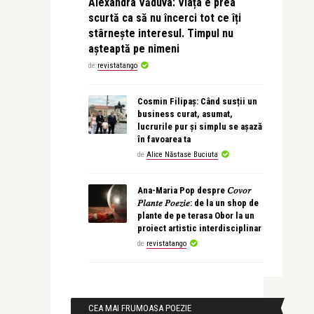
Alexandra Văduva: Viața e prea
scurtă ca să nu încerci tot ce îți
stârnește interesul. Timpul nu
așteaptă pe nimeni
de
revistatango
Cosmin Filipaș: Când susții un
business curat, asumat,
lucrurile pur și simplu se așază
în favoarea ta
de
Alice Năstase Buciuta
Ana-Maria Pop despre 𝐶𝑜𝑣𝑜𝑟
𝑃𝑙𝑎𝑛𝑡𝑒 𝑃𝑜𝑒𝑧𝑖𝑒: de la un shop de
plante de pe terasa Obor la un
proiect artistic interdisciplinar
de
revistatango
CEA MAI FRUMOASA POEZIE