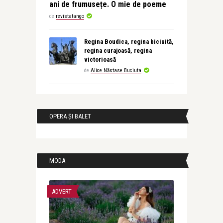
ani de frumusețe. O mie de poeme
de
revistatango
Regina Boudica, regina biciuită,
regina curajoasă, regina
victorioasă
de
Alice Năstase Buciuta
OPERA ȘI BALET
MODA
ADVERT