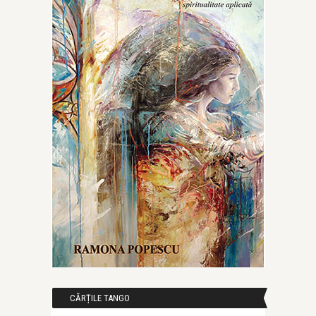
CĂRȚILE TANGO