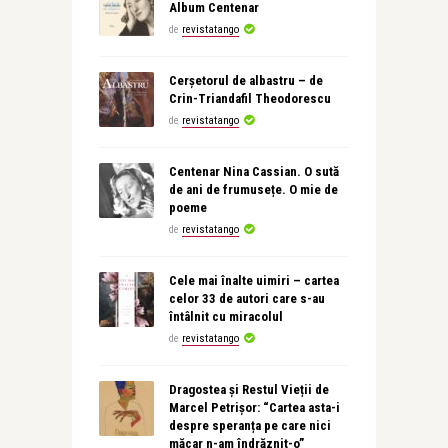
Album Centenar
de
revistatango
Cerșetorul de albastru – de
Crin-Triandafil Theodorescu
de
revistatango
Centenar Nina Cassian. O sută
de ani de frumusețe. O mie de
poeme
de
revistatango
Cele mai înalte uimiri – cartea
celor 33 de autori care s-au
întâlnit cu miracolul
de
revistatango
Dragostea și Restul Vieții de
Marcel Petrișor: “Cartea asta-i
despre speranța pe care nici
măcar n-am îndrăznit-o”