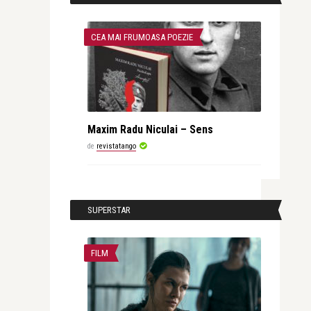
CEA MAI FRUMOASA POEZIE
Maxim Radu Niculai – Sens
de
revistatango
SUPERSTAR
FILM