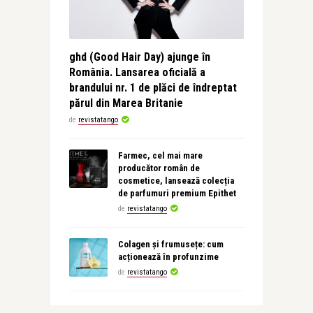
ghd (Good Hair Day) ajunge în
România. Lansarea oficială a
brandului nr. 1 de plăci de îndreptat
părul din Marea Britanie
de
revistatango
Farmec, cel mai mare
producător român de
cosmetice, lansează colecția
de parfumuri premium Epithet
de
revistatango
Colagen și frumusețe: cum
acționează în profunzime
de
revistatango