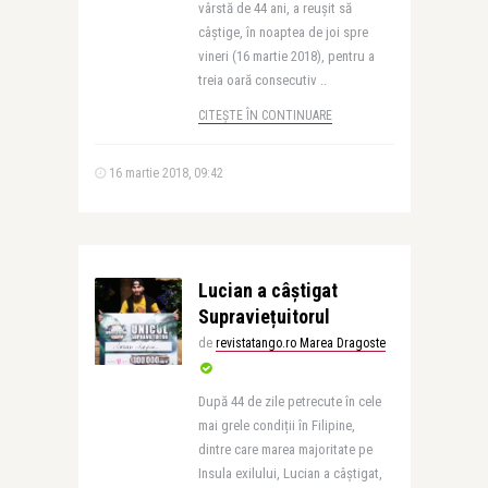
vârstă de 44 ani, a reușit să
câștige, în noaptea de joi spre
vineri (16 martie 2018), pentru a
treia oară consecutiv ..
CITEȘTE ÎN CONTINUARE
16 martie 2018, 09:42
Lucian a câștigat
Supraviețuitorul
de
revistatango.ro Marea Dragoste
După 44 de zile petrecute în cele
mai grele condiții în Filipine,
dintre care marea majoritate pe
Insula exilului, Lucian a câștigat,