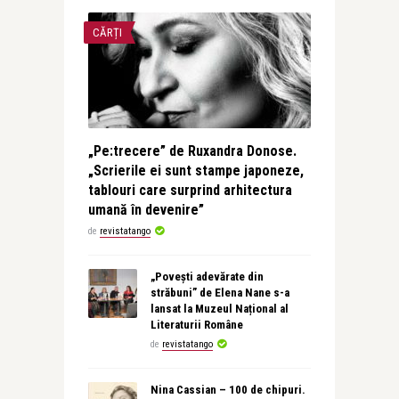
CĂRȚI
„Pe:trecere” de Ruxandra Donose.
„Scrierile ei sunt stampe japoneze,
tablouri care surprind arhitectura
umană în devenire”
de
revistatango
„Povești adevărate din
străbuni” de Elena Nane s-a
lansat la Muzeul Național al
Literaturii Române
de
revistatango
Nina Cassian – 100 de chipuri.