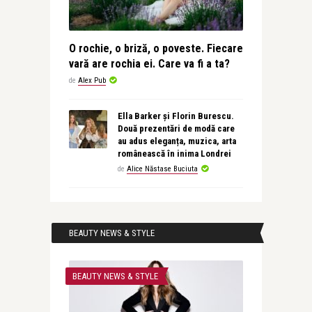
O rochie, o briză, o poveste. Fiecare
vară are rochia ei. Care va fi a ta?
de
Alex Pub
Ella Barker și Florin Burescu.
Două prezentări de modă care
au adus eleganța, muzica, arta
românească în inima Londrei
de
Alice Năstase Buciuta
BEAUTY NEWS & STYLE
BEAUTY NEWS & STYLE