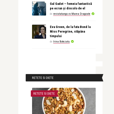
Gal Gadot – femeia fantastică
pe ecran și dincolo de el
de
revistatango.ro Marea Dragoste
Eva Green, de la fata Bond la
Miss Peregrine, stăpâna
timpului
de
Irina Botezatu
RETETE SI DIETE
RETETE SI DIETE