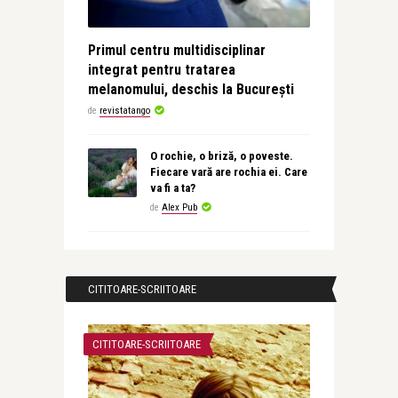
Primul centru multidisciplinar
integrat pentru tratarea
melanomului, deschis la București
de
revistatango
O rochie, o briză, o poveste.
Fiecare vară are rochia ei. Care
va fi a ta?
de
Alex Pub
CITITOARE-SCRIITOARE
CITITOARE-SCRIITOARE