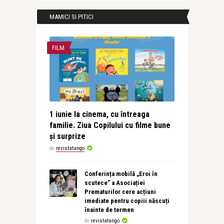
MAMICI SI PITICI
FILM
1 iunie la cinema, cu întreaga
familie. Ziua Copilului cu filme bune
și surprize
de
revistatango
Conferința mobilă „Eroi în
scutece” a Asociației
Prematurilor cere acțiuni
imediate pentru copiii născuți
înainte de termen
de
revistatango