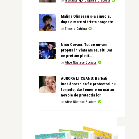
de
revistatango.ro Marea Dragoste
Malina Olinescu s-a sinucis,
dupa o mare si trista dragoste
de
Simona Catrina
Nicu Covaci: Tot ce mi-am
propus in viata am reusit! Dar
ce pret am platit…
de
Alice Năstase Buciuta
AURORA LIICEANU: Barbatii
inca doresc sa fie protectori cu
femeile, dar femeile nu mai au
nevoie de protectia lor
de
Alice Năstase Buciuta