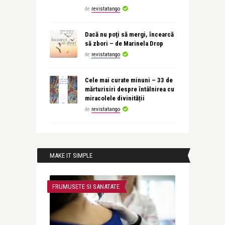
de
revistatango
Dacă nu poţi să mergi, încearcă
să zbori – de Marinela Drop
de
revistatango
Cele mai curate minuni – 33 de
mărturisiri despre întâlnirea cu
miracolele divinității
de
revistatango
MAKE IT SIMPLE
FRUMUSETE SI SANATATE