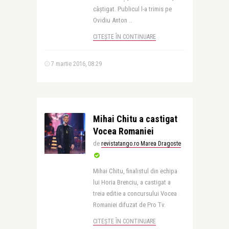
câștigat. Publicul l-a trimis pe
Ovidiu Anton ..
CITEȘTE ÎN CONTINUARE
7 martie 2016, 08:29
Mihai Chitu a castigat
Vocea Romaniei
de
revistatango.ro Marea Dragoste
Mihai Chitu, finalistul din echipa
lui Horia Brenciu, a castigat a
treia editie a concursului Vocea
Romaniei difuzat de Pro Tv.
CITEȘTE ÎN CONTINUARE