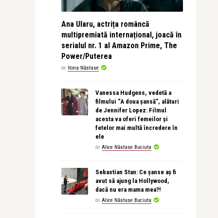
Ana Ularu, actrița româncă
multipremiată internațional, joacă în
serialul nr. 1 al Amazon Prime, The
Power/Puterea
de
Ilona Năstase
Vanessa Hudgens, vedetă a
filmului “A doua șansă”, alături
de Jennifer Lopez: Filmul
acesta va oferi femeilor și
fetelor mai multă încredere în
ele
de
Alice Năstase Buciuta
Sebastian Stan: Ce șanse aș fi
avut să ajung la Hollywood,
dacă nu era mama mea?!
de
Alice Năstase Buciuta