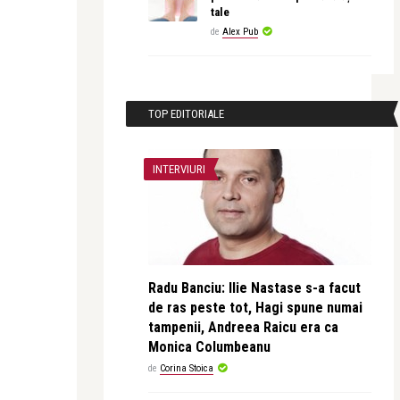
tale
de
Alex Pub
TOP EDITORIALE
INTERVIURI
Radu Banciu: Ilie Nastase s-a facut
de ras peste tot, Hagi spune numai
tampenii, Andreea Raicu era ca
Monica Columbeanu
de
Corina Stoica