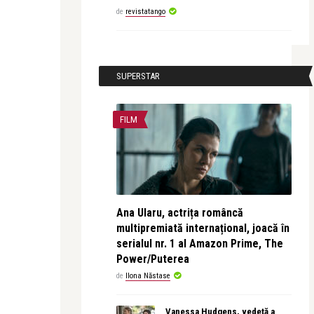
de
revistatango
SUPERSTAR
FILM
Ana Ularu, actrița româncă
multipremiată internațional, joacă în
serialul nr. 1 al Amazon Prime, The
Power/Puterea
de
Ilona Năstase
Vanessa Hudgens, vedetă a