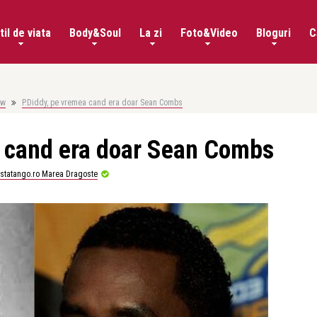
til de viata
Body&Soul
La zi
Foto&Video
Bloguri
C
ow
P.Diddy, pe vremea cand era doar Sean Combs
a cand era doar Sean Combs
istatango.ro Marea Dragoste