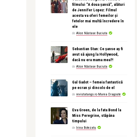
filmului “A doua șansă”, alături
de Jennifer Lopez: Filmul
acesta va oferi femeilor și
fetelor mai multă încredere în
ele
de
Alice Năstase Buciuta
Sebastian Stan: Ce șanse aș fi
avut să ajung la Hollywood,
dacă nu era mama mea?!
de
Alice Năstase Buciuta
Gal Gadot – femeia fantastică
pe ecran și dincolo de el
de
revistatango.ro Marea Dragoste
Eva Green, de la fata Bond la
Miss Peregrine, stăpâna
timpului
de
Irina Botezatu