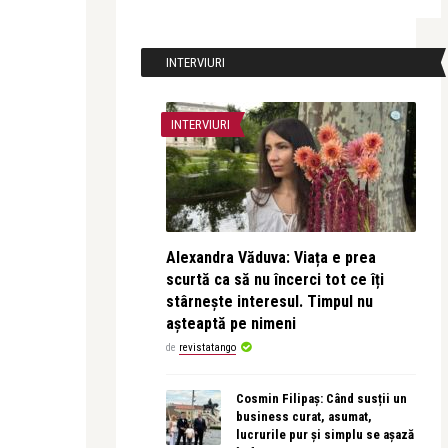
INTERVIURI
INTERVIURI
Alexandra Văduva: Viața e prea
scurtă ca să nu încerci tot ce îți
stârnește interesul. Timpul nu
așteaptă pe nimeni
de
revistatango
Cosmin Filipaș: Când susții un
business curat, asumat,
lucrurile pur și simplu se așază