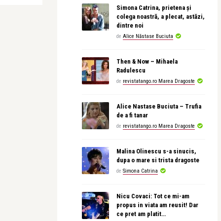
Simona Catrina, prietena și
colega noastră, a plecat, astăzi,
dintre noi
de
Alice Năstase Buciuta
Then & Now – Mihaela
Radulescu
de
revistatango.ro Marea Dragoste
Alice Nastase Buciuta – Trufia
de a fi tanar
de
revistatango.ro Marea Dragoste
Malina Olinescu s-a sinucis,
dupa o mare si trista dragoste
de
Simona Catrina
Nicu Covaci: Tot ce mi-am
propus in viata am reusit! Dar
ce pret am platit…