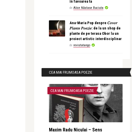
în favoarea ta
de
Alice Năstase Buciuta
Ana-Maria Pop despre 𝐶𝑜𝑣𝑜𝑟
𝑃𝑙𝑎𝑛𝑡𝑒 𝑃𝑜𝑒𝑧𝑖𝑒: de la un shop de
plante de pe terasa Obor la un
proiect artistic interdisciplinar
de
revistatango
CEA MAI FRUMOASA POEZIE
CEA MAI FRUMOASA POEZIE
Maxim Radu Niculai – Sens