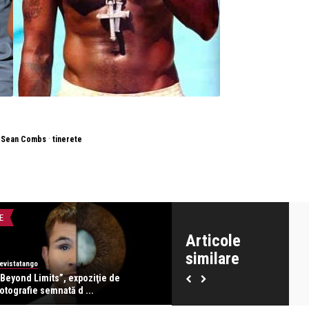
·
·
Sean Combs
tinerete
E
INTERVIURI
Articole
similare
evistatango
Alice Năstase Buciuta
“Beyond Limits”, expoziţie de
Vadim Ghirdă: Fiecare clipă op
otografie semnată d ...
o fotografie ...