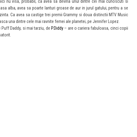
nici nu visa, probabil, ca avea sa devina unul dintre cei mai cunoscuti si
masa alba, avea sa poarte lanturi groase de aur in jurul gatului, pentru a se
prezinta. Ca avea sa castige trei premii Grammy si doua distinctii MTV Music
ca una dintre cele mai ravnite femei ale planetei, pe Jennifer Lopez.
Puff Daddy, si mai tarziu, de
P.Diddy
– are o cariera fabuloasa, cinci copii
atorit.