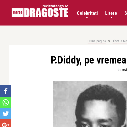
Celebritati
Litere
S
Prima pagină
Then & N
P.Diddy, pe vreme
de
rev