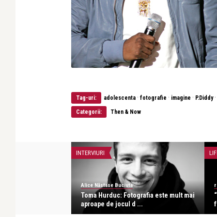
·
·
·
Tag-uri:
adolescenta
fotografie
imagine
P.Diddy
Categorii:
Then & Now
INTERVIURI
LIF
Alice Năstase Buciuta
r
mută în casă nouă:
Toma Hurduc: Fotografia este mult mai
aproape de jocul d ...
f