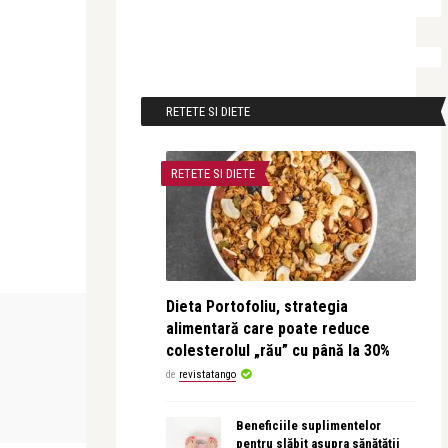
RETETE SI DIETE
RETETE SI DIETE
Dieta Portofoliu, strategia
INTERVIURI
LIFE
alimentară care poate reduce
colesterolul „rău” cu până la 30%
de
revistatango
Alice Năstase Buciuta
revistatango
rită într-
Constantin Duma: Știam că aceste
Atelierele W
imagini vor face part ...
Dove au învăț
Beneficiile suplimentelor
pentru slăbit asupra sănătății