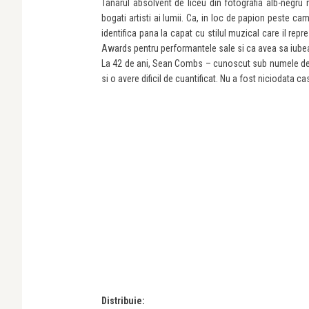
Tanarul absolvent de liceu din fotografia alb-negru 
bogati artisti ai lumii. Ca, in loc de papion peste ca
identifica pana la capat cu stilul muzical care il re
Awards pentru performantele sale si ca avea sa iubeas
La 42 de ani, Sean Combs – cunoscut sub numele de 
si o avere dificil de cuantificat. Nu a fost niciodata cas
Distribuie: