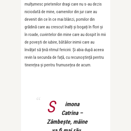
mulțumesc prietenilor dragi care nu s-au dezis
niciodată de mine, oamenilor din jur care au
devenit din ce în ce mai blânzi, pomilor din
grădină care au crescut înalți și bogați în flori și
în roade, cuvintelor din mine care au dospit în mii
de povești de iubire, bătăilor inimii care au
învățat să țină ritmul fericirii. Și abia după aceea
revin la secunda de față, cu recunoștință pentru
tinerețea și pentru frumusețea de acum.
S
imona
Catrina –
Zâmbește, mâine
va fi mai rău,