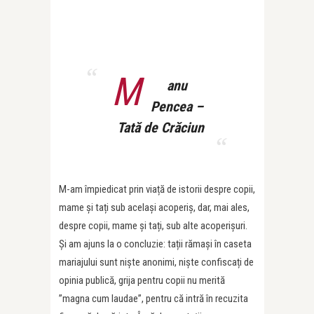
M
anu
Pencea –
Tată de Crăciun
M-am împiedicat prin viață de istorii despre copii,
mame și tați sub același acoperiș, dar, mai ales,
despre copii, mame și tați, sub alte acoperișuri.
Și am ajuns la o concluzie: tații rămași în caseta
mariajului sunt niște anonimi, niște confiscați de
opinia publică, grija pentru copii nu merită
”magna cum laudae”, pentru că intră în recuzita