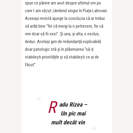
spun ce părere am avut despre ultimul om pe
care l-am văzut zâmbind singur în Piața Lahovari.
Aceeași revistă ajunge la concluzia că ar trebui
să arăți bine “fie că mergi la o petrecere, fie că
vrei doar să fii sexi”. Și una, și alta, e exclus,
deduc. Același gen de redundanță explicabilă
doar patologic stă și în plăsmuirea “să-ți
stabilești prioritățile și să stabilești ce ai de
făcut”.
R
adu Rizea –
Un pic mai
mult decât vin