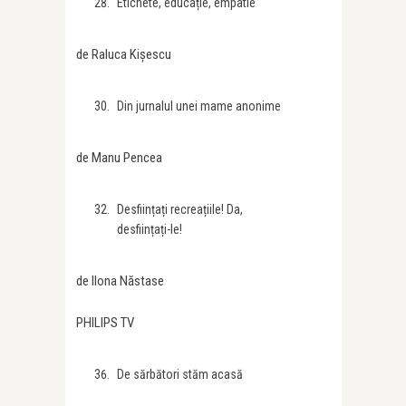
Etichete, educație, empatie
de Raluca Kișescu
Din jurnalul unei mame anonime
de Manu Pencea
Desființați recreațiile! Da,
desființați-le!
de Ilona Năstase
PHILIPS TV
De sărbători stăm acasă