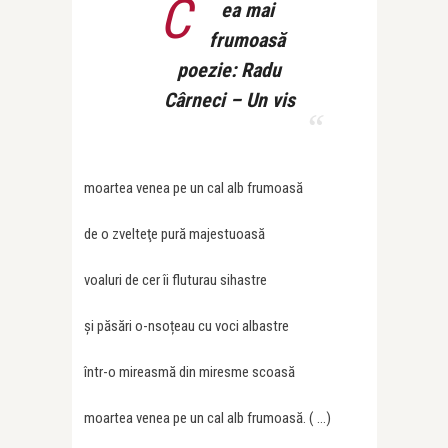
C
ea mai
frumoasă
poezie: Radu
Cârneci – Un vis
moartea venea pe un cal alb frumoasă
de o zvelteţe pură majestuoasă
voaluri de cer îi fluturau sihastre
şi păsări o-nsoțeau cu voci albastre
într-o mireasmă din miresme scoasă
moartea venea pe un cal alb frumoasă. ( …)