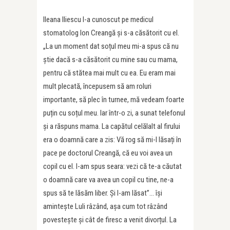
Ileana Iliescu l-a cunoscut pe medicul
stomatolog Ion Creangă și s-a căsătorit cu el.
„La un moment dat soțul meu mi-a spus că nu
știe dacă s-a căsătorit cu mine sau cu mama,
pentru că stătea mai mult cu ea. Eu eram mai
mult plecată, începusem să am roluri
importante, să plec în turnee, mă vedeam foarte
puțin cu soțul meu. Iar într-o zi, a sunat telefonul
și a răspuns mama. La capătul celălalt al firului
era o doamnă care a zis: Vă rog să mi-l lăsați în
pace pe doctorul Creangă, că eu voi avea un
copil cu el. I-am spus seara: vezi că te-a căutat
o doamnă care va avea un copil cu tine, ne-a
spus să te lăsăm liber. Și l-am lăsat”… își
amintește Luli râzând, așa cum tot râzând
povestește și cât de firesc a venit divorțul. La