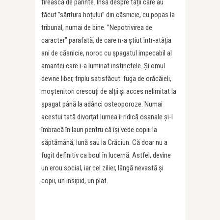
firească de părinte. Însă despre tații care au
făcut ”săritura hoțului” din căsnicie, cu popas la
tribunal, numai de bine. ”Nepotrivirea de
caracter” parafată, de care n-a știut într-atâția
ani de căsnicie, noroc cu șpagatul impecabil al
amantei care i-a luminat instinctele. Și omul
devine liber, triplu satisfăcut: fuga de orăcăieli,
moștenitori crescuți de alții și acces nelimitat la
șpagat până la adânci osteoporoze. Numai
acestui tată divorțat lumea îi ridică osanale și-l
îmbracă în lauri pentru că își vede copiii la
săptămână, lună sau la Crăciun. Că doar nu a
fugit definitiv ca boul în lucernă. Astfel, devine
un erou social, iar cel zilier, lângă nevastă și
copii, un insipid, un plat.