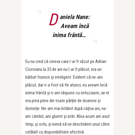
D
aniela Nane:
Aveam încă
inima frântă…
Eu nu cred că cineva care l-ar fi văzut pe Adrian
Cioroianu la 35 de ani nu l-ar fi plăcut, era un
bărbat frumos și inteligent. Evident că ne-am
plăcut, dar n-a fost să fie atunci, eu aveam încă
inima frântă și n-am răspuns cu entuziasm, iar el
era prea prins din toate părțile de doamne și
domnițe. Ne-am mai întâlnit după câțiva ani, ne-
am zâmbit, am glumit și atât. Abia acum am avut
timp, și ochi, și inimă să ne deschidem unul către
celălalt cu disponibilitate afectivă.