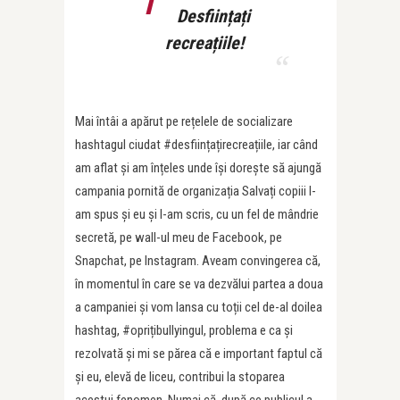
Desființați
recreațiile!
Mai întâi a apărut pe rețelele de socializare
hashtagul ciudat #desființațirecreațiile, iar când
am aflat și am înțeles unde își dorește să ajungă
campania pornită de organizația Salvați copiii l-
am spus și eu și l-am scris, cu un fel de mândrie
secretă, pe wall-ul meu de Facebook, pe
Snapchat, pe Instagram. Aveam convingerea că,
în momentul în care se va dezvălui partea a doua
a campaniei și vom lansa cu toții cel de-al doilea
hashtag, #oprițibullyingul, problema e ca și
rezolvată și mi se părea că e important faptul că
și eu, elevă de liceu, contribui la stoparea