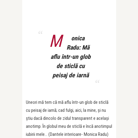
M
onica
Radu: Mă
aflu într-un glob
de sticlă cu
peisaj de iarnă
Uneori mă tem că mă aflu într-un glob de sticlă
cu peisaj de iarnă; cad fulgi, aici, la mine, și nu
știu dacă dincolo de zidul transparent e același
anotimp. În globul meu de sticlă e încă anotimpul
iubirii mele… (Dantele interioare- Monica Radu)