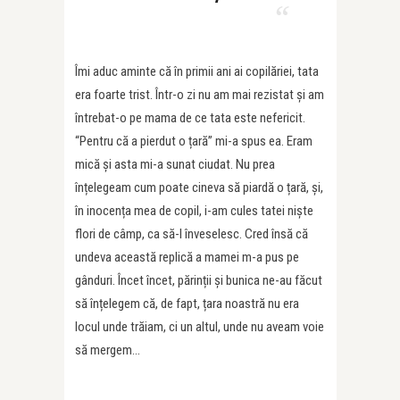
Îmi aduc aminte că în primii ani ai copilăriei, tata
era foarte trist. Într-o zi nu am mai rezistat și am
întrebat-o pe mama de ce tata este nefericit.
“Pentru că a pierdut o țară” mi-a spus ea. Eram
mică și asta mi-a sunat ciudat. Nu prea
înțelegeam cum poate cineva să piardă o țară, și,
în inocența mea de copil, i-am cules tatei niște
flori de câmp, ca să-l înveselesc. Cred însă că
undeva această replică a mamei m-a pus pe
gânduri. Încet încet, părinții și bunica ne-au făcut
să înțelegem că, de fapt, țara noastră nu era
locul unde trăiam, ci un altul, unde nu aveam voie
să mergem…