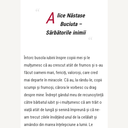
A
lice Năstase
Buciuta –
Sărbătorile inimii
Întorc busola iubirii înspre copiii mei și le
mulțumesc că au crescut atât de frumos și s-au
făcut oameni mari, fericiți, valoroși, care cred
mai departe în miracole. Că au, la rându-le, copii
scumpi și frumoși, cărora le vorbesc cu drag
despre mine. Îndrept gândul meu de recunoștință
către bărbatul iubit și-i mulțumesc că am trăit o
viață atât de lungă și senină împreună și că ne-
am trecut zilele învățând unul de la celălalt și
amândoi din marea înțelepciune a lumii. Le