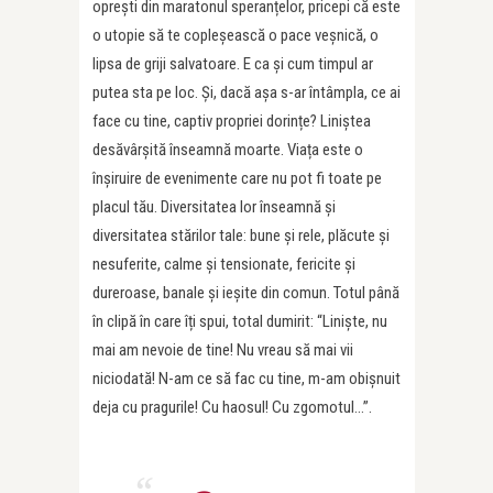
oprești din maratonul speranțelor, pricepi că este
o utopie să te copleșească o pace veșnică, o
lipsa de griji salvatoare. E ca și cum timpul ar
putea sta pe loc. Și, dacă așa s-ar întâmpla, ce ai
face cu tine, captiv propriei dorințe? Liniștea
desăvârșită înseamnă moarte. Viața este o
înșiruire de evenimente care nu pot fi toate pe
placul tău. Diversitatea lor înseamnă și
diversitatea stărilor tale: bune și rele, plăcute și
nesuferite, calme și tensionate, fericite și
dureroase, banale și ieșite din comun. Totul până
în clipă în care îți spui, total dumirit: “Liniște, nu
mai am nevoie de tine! Nu vreau să mai vii
niciodată! N-am ce să fac cu tine, m-am obișnuit
deja cu pragurile! Cu haosul! Cu zgomotul…”.