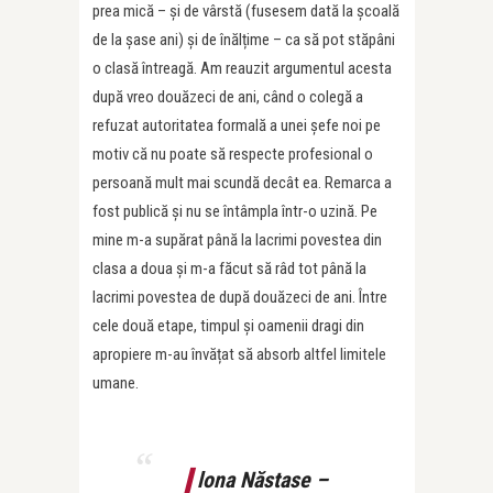
prea mică – și de vârstă (fusesem dată la școală
de la șase ani) și de înălțime – ca să pot stăpâni
o clasă întreagă. Am reauzit argumentul acesta
după vreo douăzeci de ani, când o colegă a
refuzat autoritatea formală a unei șefe noi pe
motiv că nu poate să respecte profesional o
persoană mult mai scundă decât ea. Remarca a
fost publică și nu se întâmpla într-o uzină. Pe
mine m-a supărat până la lacrimi povestea din
clasa a doua și m-a făcut să râd tot până la
lacrimi povestea de după douăzeci de ani. Între
cele două etape, timpul și oamenii dragi din
apropiere m-au învățat să absorb altfel limitele
umane.
I
lona Năstase –