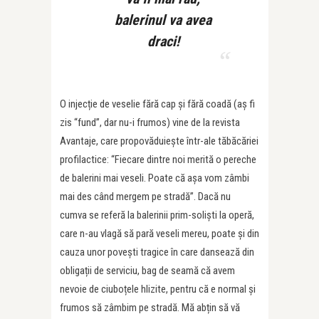
balerinul va avea
draci!
O injecție de veselie fără cap și fără coadă (aș fi
zis “fund”, dar nu-i frumos) vine de la revista
Avantaje, care propovăduiește într-ale tăbăcăriei
profilactice: “Fiecare dintre noi merită o pereche
de balerini mai veseli. Poate că așa vom zâmbi
mai des când mergem pe stradă”. Dacă nu
cumva se referă la balerinii prim-soliști la operă,
care n-au vlagă să pară veseli mereu, poate și din
cauza unor povești tragice în care dansează din
obligații de serviciu, bag de seamă că avem
nevoie de ciuboțele hlizite, pentru că e normal și
frumos să zâmbim pe stradă. Mă abțin să vă