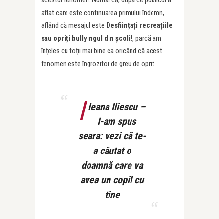
acestui fenomen. Numai că, după ce publicul a
aflat care este continuarea primului îndemn,
aflând că mesajul este
Desființați recreațiile
sau opriți bullyingul din școli!
, parcă am
înțeles cu toții mai bine ca oricând că acest
fenomen este îngrozitor de greu de oprit.
I
leana Iliescu –
I-am spus
seara: vezi că te-
a căutat o
doamnă care va
avea un copil cu
tine