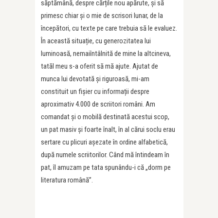
săptămână, despre cărțile nou apărute, și să
primesc chiar și o mie de scrisori lunar, de la
începători, cu texte pe care trebuia să le evaluez.
În această situație, cu generozitatea lui
luminoasă, nemaiîntâlnită de mine la altcineva,
tatăl meu s-a oferit să mă ajute. Ajutat de
munca lui devotată și riguroasă, mi-am
constituit un fișier cu informații despre
aproximativ 4.000 de scriitori români. Am
comandat și o mobilă destinată acestui scop,
un pat masiv și foarte înalt, în al cărui soclu erau
sertare cu plicuri așezate în ordine alfabetică,
după numele scriitorilor. Când mă întindeam în
pat, îl amuzam pe tata spunându-i că „dorm pe
literatura română”.