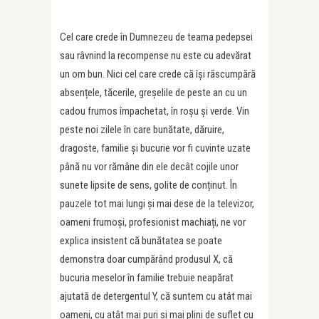
Cel care crede în Dumnezeu de teama pedepsei
sau râvnind la recompense nu este cu adevărat
un om bun. Nici cel care crede că își răscumpără
absențele, tăcerile, greșelile de peste an cu un
cadou frumos împachetat, în roșu și verde. Vin
peste noi zilele în care bunătate, dăruire,
dragoste, familie și bucurie vor fi cuvinte uzate
până nu vor rămâne din ele decât cojile unor
sunete lipsite de sens, golite de conținut. În
pauzele tot mai lungi și mai dese de la televizor,
oameni frumoși, profesionist machiați, ne vor
explica insistent că bunătatea se poate
demonstra doar cumpărând produsul X, că
bucuria meselor în familie trebuie neapărat
ajutată de detergentul Y, că suntem cu atât mai
oameni, cu atât mai puri și mai plini de suflet cu