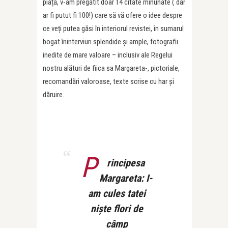
piață, v-am pregătit doar 14 citate minunate ( dar
ar fi putut fi 100!) care să vă ofere o idee despre
ce veți putea găsi în interiorul revistei, în sumarul
bogat îninterviuri splendide și ample, fotografii
inedite de mare valoare – inclusiv ale Regelui
nostru alături de fiica sa Margareta-, pictoriale,
recomandări valoroase, texte scrise cu har și
dăruire.
P
rincipesa
Margareta: I-
am cules tatei
niște flori de
câmp