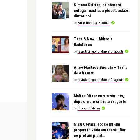
Simona Catrina, prietena și
colega noastră, a plecat, astăzi,
dintre noi
de
Alice Năstase Buciuta
Then & Now – Mihaela
Radulescu
de
revistatango.ro Marea Dragoste
Alice Nastase Buciuta – Trufia
de a fi tanar
de
revistatango.ro Marea Dragoste
Malina Olinescu s-a sinucis,
dupa o mare si trista dragoste
de
Simona Catrina
CONCERTE & SPECTACOLE
LIFE
Nicu Covaci: Tot ce mi-am
propus in viata am reusit! Dar
revistatango
revistatango
ce pret am platit…
l să știi
Analia Selis cântă tango argentinian și
THE ART OF 