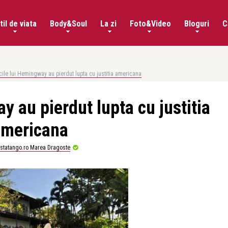
til de viata
Body&Soul
La zi
Foto&Video
Bloguri
C
cile lui Hemingway au pierdut lupta cu justitia americana
y au pierdut lupta cu justitia
americana
istatango.ro Marea Dragoste