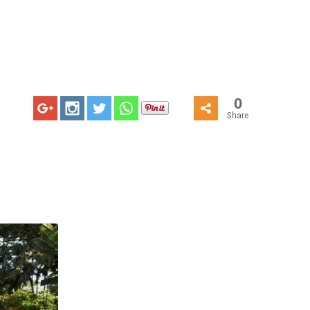
0
Share