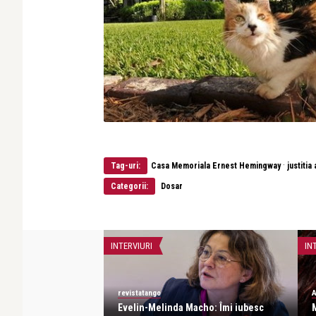
·
Tag-uri:
Casa Memoriala Ernest Hemingway
justiti
Categorii:
Dosar
OEZIE
INTERVIURI
IN
revistatango
A
Teamă
Evelin-Melinda Macho: Îmi iubesc