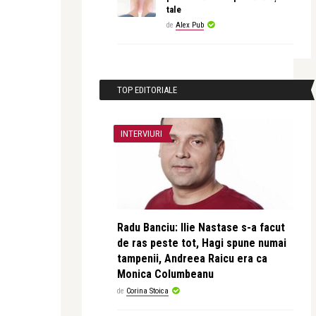
tale
de
Alex Pub
TOP EDITORIALE
INTERVIURI
Radu Banciu: Ilie Nastase s-a facut
de ras peste tot, Hagi spune numai
tampenii, Andreea Raicu era ca
Monica Columbeanu
de
Corina Stoica