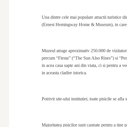
Una dintre cele mai populare atractii turistic
(Ernest Hemingway Home & Museum), in care cele
Muzeul atrage aproximativ 250.000 de vizitatori
precum “Fiesta” (“The Sun Also Rises”) si “Pent
in acea casa sapte ani din viata, ci si pentru a v
in aceasta cladire istorica.
Potrivit site-ului institutiei, toate pisicile se a
Majoritatea pisicilor sunt castrate pentru a tine 