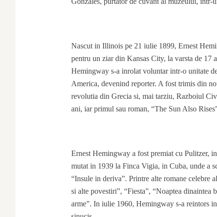
Gonzales, purtator de cuvant al muzeului, intr
Nascut in Illinois pe 21 iulie 1899, Ernest Hemi
pentru un ziar din Kansas City, la varsta de 17 
Hemingway s-a inrolat voluntar intr-o unitate de a
America, devenind reporter. A fost trimis din n
revolutia din Grecia si, mai tarziu, Razboiul Civ
ani, iar primul sau roman, “The Sun Also Rises”,
Ernest Hemingway a fost premiat cu Pulitzer, in
mutat in 1939 la Finca Vigia, in Cuba, unde a s
“Insule in deriva”. Printre alte romane celebre
si alte povestiri”, “Fiesta”, “Noaptea dinaintea b
arme”. In iulie 1960, Hemingway s-a reintors in 
sinucis.