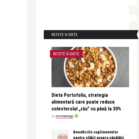
RETETE SI DIETE
RETETE SI DIETE
Dieta Portofoliu, strategia
alimentară care poate reduce
colesterolul „rău” cu până la 30%
de
revistatango
Beneficiile suplimentelor
pentru slăbit asupra sănătății