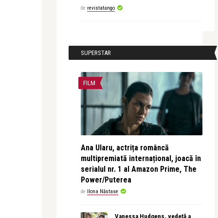
de
revistatango
SUPERSTAR
FILM
Ana Ularu, actrița româncă
multipremiată internațional, joacă în
serialul nr. 1 al Amazon Prime, The
Power/Puterea
de
Ilona Năstase
Vanessa Hudgens, vedetă a