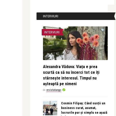
INTERVIURI
INTERVIURI
Alexandra Văduva: Viața e prea
scurtă ca să nu încerci tot ce îți
stârnește interesul. Timpul nu
așteaptă pe nimeni
de
revistatango
Cosmin Filipaș: Când susții un
business curat, asumat,
lucrurile pur și simplu se așază