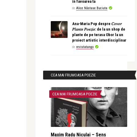
în favoarea ta
de
Alice Năstase Buciuta
Ana-Maria Pop despre 𝐶𝑜𝑣𝑜𝑟
𝑃𝑙𝑎𝑛𝑡𝑒 𝑃𝑜𝑒𝑧𝑖𝑒: de la un shop de
plante de pe terasa Obor la un
proiect artistic interdisciplinar
de
revistatango
CEA MAI FRUMOASA POEZIE
CEA MAI FRUMOASA POEZIE
Maxim Radu Niculai – Sens