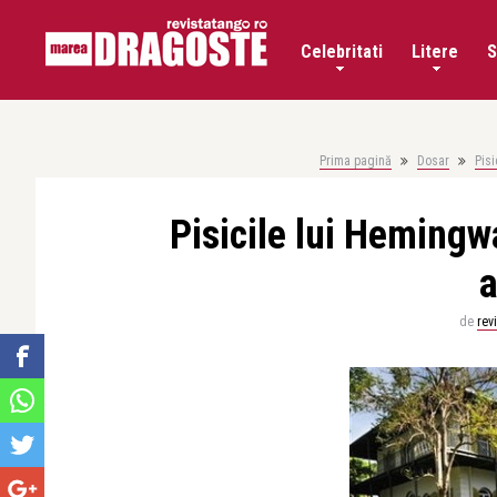
Celebritati
Litere
S
Prima pagină
Dosar
Pisi
Pisicile lui Hemingwa
de
rev