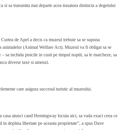
a si sa transmita mai departe acea trasatura distincta a degetului
m, Curtea de Apel a decis ca muzeul trebuie sa se supuna
tia animalelor (Animal Welfare Act). Muzeul va fi obligat sa se
e – sa inchida pisicile in custi pe timpul noptii, sa le marcheze, sa
easca diverse taxe si amenzi.
 elemente care asigura succesul turistic al muzeului.
ra casa atunci cand Hemingway locuia aici, sa vada exact ceea ce
in deplina libertate pe aceasta proprietate”, a spus Dave