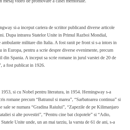
-un mesaj video de promovare a casei memoriale.
ngway si-a inceput cariera de scriitor publicand diverse articole
ani. Dupa intrarea Statelor Unite in Primul Razboi Mondial,
mbulante militare din Italia. A fost ranit pe front si s-a intors in
ou in Europa, pentru a scrie despre diverse evenimente, precum
il din Spania. A inceput sa scrie romane in jurul varstei de 20 de
 a fost publicat in 1926.
 1953, si cu Nobel pentru literatura, in 1954. Hemingway s-a
cris romane precum “Batranul si marea”, “Sarbatoarea continua” si
 ale sale se numara “Gradina Raiului”, “Zapezile de pe Kilimanjaro
ataliei si alte povestiri”, “Pentru cine bat clopotele” si “Adio,
Statele Unite unde, un an mai tarziu, la varsta de 61 de ani, s-a