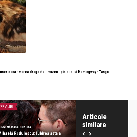
·
·
·
·
a americana
marea dragoste
muzeu
pisicile lui Hemingway
Tango
TERVIURI
INTERVIURI
Articole
similare
lice Năstase Buciuta
revistatango
Mihaela Rădulescu: Iubirea asta a
Dr. Alina Sturdza: Este esenția