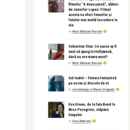
filmului “A doua șansă”, alături
de Jennifer Lopez: Filmul
acesta va oferi femeilor și
fetelor mai multă încredere în
ele
de
Alice Năstase Buciuta
Sebastian Stan: Ce șanse aș fi
avut să ajung la Hollywood,
dacă nu era mama mea?!
de
Alice Năstase Buciuta
Gal Gadot – femeia fantastică
pe ecran și dincolo de el
de
revistatango.ro Marea Dragoste
Eva Green, de la fata Bond la
Miss Peregrine, stăpâna
timpului
de
Irina Botezatu