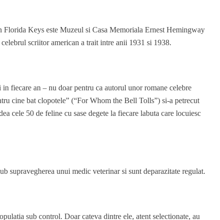
e din Florida Keys este Muzeul si Casa Memoriala Ernest Hemingway
brul scriitor american a trait intre anii 1931 si 1938.
 in fiecare an – nu doar pentru ca autorul unor romane celebre
ru cine bat clopotele” (“For Whom the Bell Tolls”) si-a petrecut
edea cele 50 de feline cu sase degete la fiecare labuta care locuiesc
fla sub supravegherea unui medic veterinar si sunt deparazitate regulat.
populatia sub control. Doar cateva dintre ele, atent selectionate, au