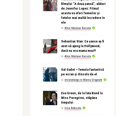
filmului “A doua șansă”, alături
de Jennifer Lopez: Filmul
acesta va oferi femeilor și
fetelor mai multă încredere în
ele
de
Alice Năstase Buciuta
Sebastian Stan: Ce șanse aș fi
avut să ajung la Hollywood,
dacă nu era mama mea?!
de
Alice Năstase Buciuta
Gal Gadot – femeia fantastică
pe ecran și dincolo de el
de
revistatango.ro Marea Dragoste
Eva Green, de la fata Bond la
Miss Peregrine, stăpâna
timpului
de
Irina Botezatu