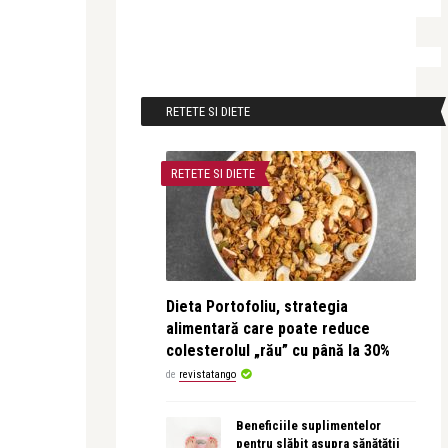
RETETE SI DIETE
RETETE SI DIETE
Dieta Portofoliu, strategia
alimentară care poate reduce
colesterolul „rău” cu până la 30%
de
revistatango
Beneficiile suplimentelor
pentru slăbit asupra sănătății