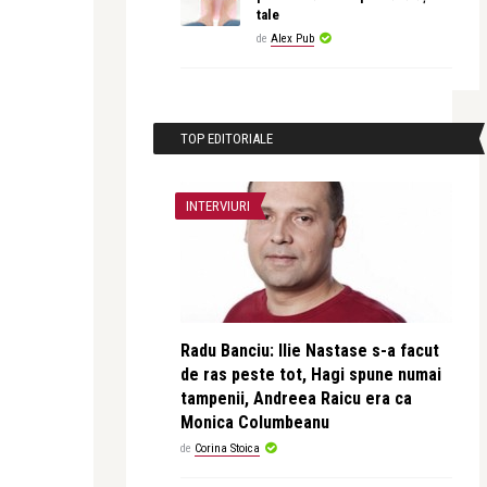
tale
de
Alex Pub
TOP EDITORIALE
INTERVIURI
Radu Banciu: Ilie Nastase s-a facut
de ras peste tot, Hagi spune numai
tampenii, Andreea Raicu era ca
Monica Columbeanu
de
Corina Stoica