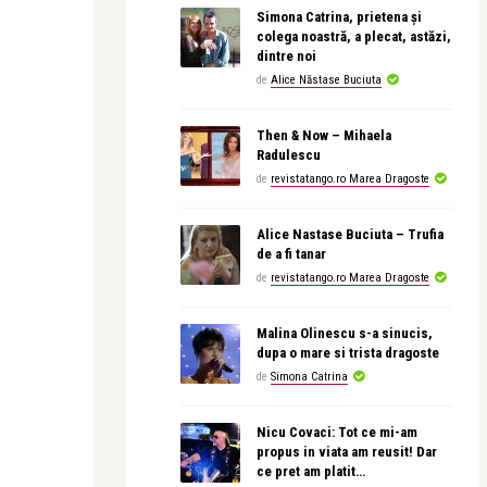
Simona Catrina, prietena și
colega noastră, a plecat, astăzi,
dintre noi
de
Alice Năstase Buciuta
Then & Now – Mihaela
Radulescu
de
revistatango.ro Marea Dragoste
Alice Nastase Buciuta – Trufia
de a fi tanar
de
revistatango.ro Marea Dragoste
Malina Olinescu s-a sinucis,
dupa o mare si trista dragoste
de
Simona Catrina
Nicu Covaci: Tot ce mi-am
propus in viata am reusit! Dar
ce pret am platit…