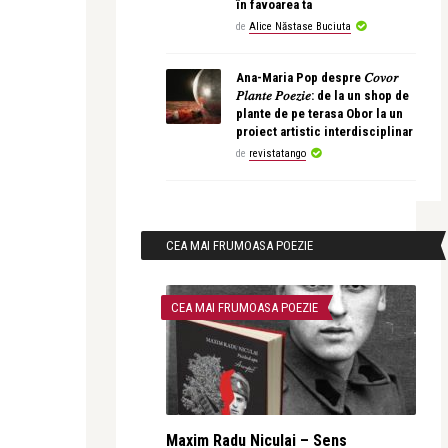
în favoarea ta
de
Alice Năstase Buciuta
Ana-Maria Pop despre 𝐶𝑜𝑣𝑜𝑟
𝑃𝑙𝑎𝑛𝑡𝑒 𝑃𝑜𝑒𝑧𝑖𝑒: de la un shop de
plante de pe terasa Obor la un
proiect artistic interdisciplinar
de
revistatango
CEA MAI FRUMOASA POEZIE
CEA MAI FRUMOASA POEZIE
Maxim Radu Niculai – Sens