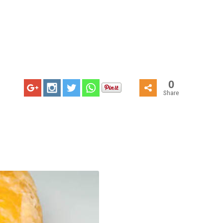
0
Share