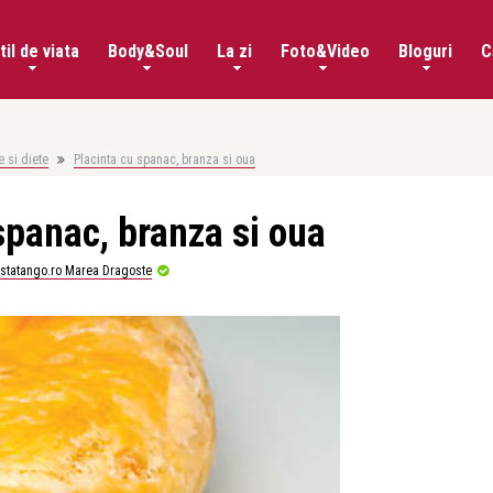
til de viata
Body&Soul
La zi
Foto&Video
Bloguri
C
e si diete
Placinta cu spanac, branza si oua
spanac, branza si oua
istatango.ro Marea Dragoste