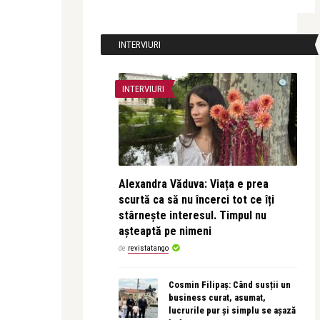
INTERVIURI
INTERVIURI
Alexandra Văduva: Viața e prea
scurtă ca să nu încerci tot ce îți
stârnește interesul. Timpul nu
așteaptă pe nimeni
de
revistatango
Cosmin Filipaș: Când susții un
business curat, asumat,
lucrurile pur și simplu se așază