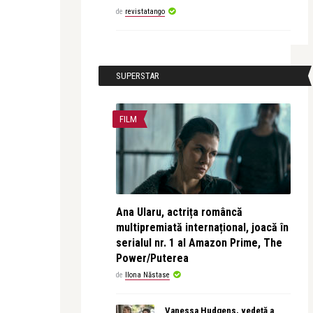
de
revistatango
SUPERSTAR
FILM
Ana Ularu, actrița româncă
multipremiată internațional, joacă în
serialul nr. 1 al Amazon Prime, The
Power/Puterea
de
Ilona Năstase
Vanessa Hudgens, vedetă a