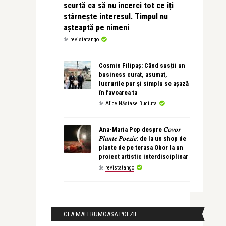
scurtă ca să nu încerci tot ce îți
stârnește interesul. Timpul nu
așteaptă pe nimeni
de
revistatango
Cosmin Filipaș: Când susții un
business curat, asumat,
lucrurile pur și simplu se așază
în favoarea ta
de
Alice Năstase Buciuta
Ana-Maria Pop despre 𝐶𝑜𝑣𝑜𝑟
𝑃𝑙𝑎𝑛𝑡𝑒 𝑃𝑜𝑒𝑧𝑖𝑒: de la un shop de
plante de pe terasa Obor la un
proiect artistic interdisciplinar
de
revistatango
CEA MAI FRUMOASA POEZIE