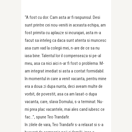
“A fost cu dor. Cam asta ar fi raspunsul. Desi
sunt printre cei nou-veniti in aceasta echipa, am
fost primita cu aplauze si incurajari, asta m-a
facut sa inteleg ca daca sunt atenta si muncesc
asa cum vad la colegii mei, n-are de ce sa nu
iasa bine. Talentul lor il compenseaza si pe-al
meu, asa ca nici aici n-ar fi fost o problema. M-
am integrat imediat si asta a contat formidabil.
In momentul in care a venit vacanta, pentru mine
era a doua zi dupa nunta, deci aveam multe de
vorbit, de povestit, asa ca am lasat-o dupa
vacanta, care, slava Domului, s-a terminat. Nu-
mi prea plac vacantele, mai ales cand iubesc ce
fac…”, spune Teo Trandafir.
In zilele de vara, Teo Trandafir s-a relaxat si s-a