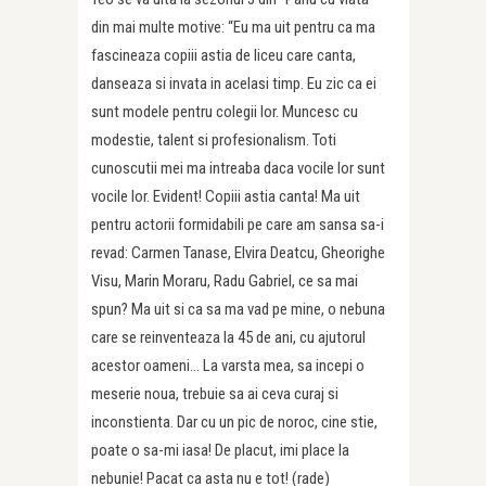
din mai multe motive: “Eu ma uit pentru ca ma
fascineaza copiii astia de liceu care canta,
danseaza si invata in acelasi timp. Eu zic ca ei
sunt modele pentru colegii lor. Muncesc cu
modestie, talent si profesionalism. Toti
cunoscutii mei ma intreaba daca vocile lor sunt
vocile lor. Evident! Copiii astia canta! Ma uit
pentru actorii formidabili pe care am sansa sa-i
revad: Carmen Tanase, Elvira Deatcu, Gheorighe
Visu, Marin Moraru, Radu Gabriel, ce sa mai
spun? Ma uit si ca sa ma vad pe mine, o nebuna
care se reinventeaza la 45 de ani, cu ajutorul
acestor oameni… La varsta mea, sa incepi o
meserie noua, trebuie sa ai ceva curaj si
inconstienta. Dar cu un pic de noroc, cine stie,
poate o sa-mi iasa! De placut, imi place la
nebunie! Pacat ca asta nu e tot! (rade)