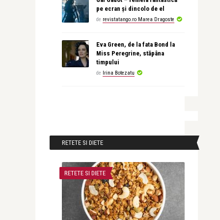
pe ecran și dincolo de el
de
revistatango.ro Marea Dragoste
Eva Green, de la fata Bond la
Miss Peregrine, stăpâna
timpului
de
Irina Botezatu
RETETE SI DIETE
RETETE SI DIETE