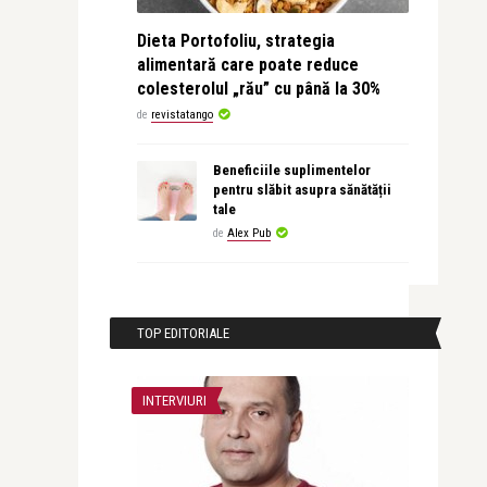
Dieta Portofoliu, strategia
alimentară care poate reduce
colesterolul „rău” cu până la 30%
de
revistatango
Beneficiile suplimentelor
pentru slăbit asupra sănătății
tale
de
Alex Pub
TOP EDITORIALE
INTERVIURI