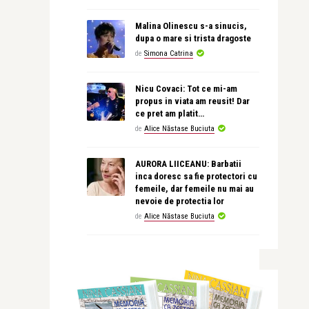
Malina Olinescu s-a sinucis,
dupa o mare si trista dragoste
de
Simona Catrina
Nicu Covaci: Tot ce mi-am
propus in viata am reusit! Dar
ce pret am platit…
de
Alice Năstase Buciuta
AURORA LIICEANU: Barbatii
inca doresc sa fie protectori cu
femeile, dar femeile nu mai au
nevoie de protectia lor
de
Alice Năstase Buciuta