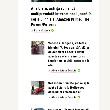
Ana Ularu, actrița româncă
multipremiată internațional, joacă în
serialul nr. 1 al Amazon Prime, The
Power/Puterea
de
Ilona Năstase
Vanessa Hudgens, vedetă a
filmului “A doua șansă”, alături
de Jennifer Lopez: Filmul
acesta va oferi femeilor și
fetelor mai multă încredere în
ele
de
Alice Năstase Buciuta
Sebastian Stan: Ce șanse aș fi
avut să ajung la Hollywood,
dacă nu era mama mea?!
de
Alice Năstase Buciuta
Gal Gadot – femeia fantastică