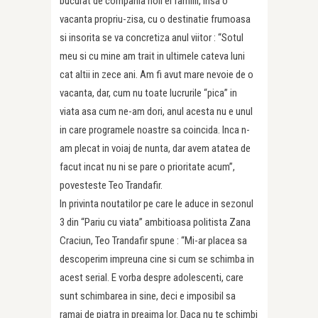
bucurat de compania noii ei familii, insa o
vacanta propriu-zisa, cu o destinatie frumoasa
si insorita se va concretiza anul viitor : “Sotul
meu si cu mine am trait in ultimele cateva luni
cat altii in zece ani. Am fi avut mare nevoie de o
vacanta, dar, cum nu toate lucrurile “pica” in
viata asa cum ne-am dori, anul acesta nu e unul
in care programele noastre sa coincida. Inca n-
am plecat in voiaj de nunta, dar avem atatea de
facut incat nu ni se pare o prioritate acum”,
povesteste Teo Trandafir.
In privinta noutatilor pe care le aduce in sezonul
3 din “Pariu cu viata” ambitioasa politista Zana
Craciun, Teo Trandafir spune : “Mi-ar placea sa
descoperim impreuna cine si cum se schimba in
acest serial. E vorba despre adolescenti, care
sunt schimbarea in sine, deci e imposibil sa
ramai de piatra in preajma lor. Daca nu te schimbi