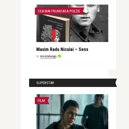
CEA MAI FRUMOASA POEZIE
Maxim Radu Niculai – Sens
de
revistatango
SUPERSTAR
FILM