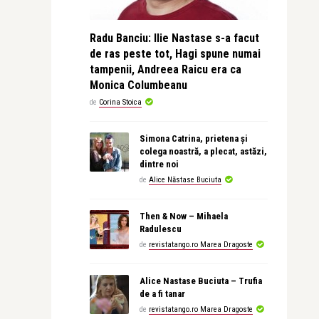
Radu Banciu: Ilie Nastase s-a facut
de ras peste tot, Hagi spune numai
tampenii, Andreea Raicu era ca
Monica Columbeanu
de
Corina Stoica
Simona Catrina, prietena și
colega noastră, a plecat, astăzi,
dintre noi
de
Alice Năstase Buciuta
Then & Now – Mihaela
Radulescu
de
revistatango.ro Marea Dragoste
Alice Nastase Buciuta – Trufia
de a fi tanar
de
revistatango.ro Marea Dragoste