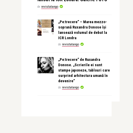
de
revistatango
„Pe:trecere” – Marea mezzo-
soprană Ruxandra Donose își
lansează volumul de debut la
ICR Londra
de
revistatango
„Pe:trecere” de Ruxandra
Donose. „Scrierile ei sunt
stampe japoneze, tablouri care
surprind arhitectura umană în
devenire”
de
revistatango