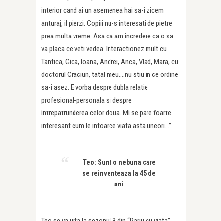
interior cand ai un asemenea hai sa-i zicem
anturaj, il pierzi. Copiii nu-s interesati de pietre
prea multa vreme. Asa ca am incredere ca o sa
va placa ce veti vedea. Interactionez mult cu
Tantica, Gica, Ioana, Andrei, Anca, Vlad, Mara, cu
doctorul Craciun, tatal meu….nu stiu in ce ordine
sa-i asez. E vorba despre dubla relatie
profesional-personala si despre
intrepatrunderea celor doua. Mi se pare foarte
interesant cum le intoarce viata asta uneori…”.
Teo: Sunt o nebuna care
se reinventeaza la 45 de
ani
Teo se va uita la sezonul 3 din “Pariu cu viata”