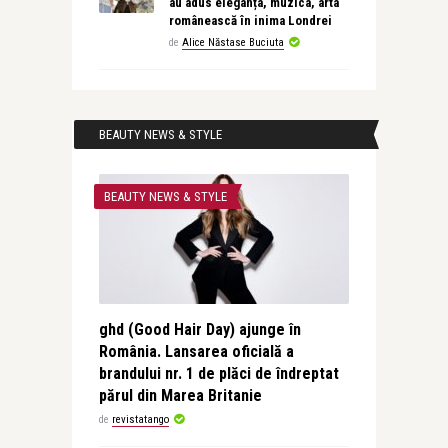
au adus eleganța, muzica, arta
românească în inima Londrei
de
Alice Năstase Buciuta
BEAUTY NEWS & STYLE
BEAUTY NEWS & STYLE
ghd (Good Hair Day) ajunge în
România. Lansarea oficială a
brandului nr. 1 de plăci de îndreptat
părul din Marea Britanie
de
revistatango