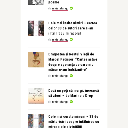
poeme
de
revistatango
Cele mai înalte uimiri – cartea
celor 33 de autori care s-au
întâlnit cu miracolul
de
revistatango
Dragostea și Restul Vieții de
Marcel Petrișor: “Cartea asta-i
despre speranța pe care nici
măcar n-am îndrăznit-o”
de
revistatango
Dacă nu poţi să mergi, încearcă
să zbori – de Marinela Drop
de
revistatango
Cele mai curate minuni – 33 de
mărturisiri despre întâlnirea cu
miracolele divinității