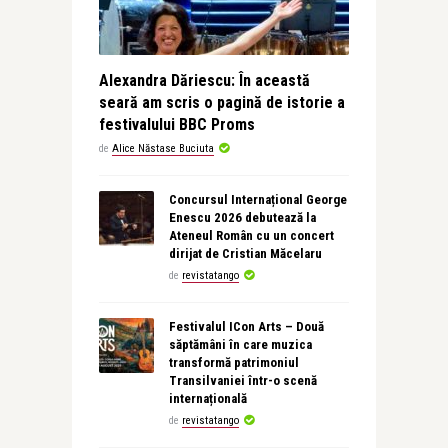
Alexandra Dăriescu: În această
seară am scris o pagină de istorie a
festivalului BBC Proms
de
Alice Năstase Buciuta
Concursul Internațional George
Enescu 2026 debutează la
Ateneul Român cu un concert
dirijat de Cristian Măcelaru
de
revistatango
Festivalul ICon Arts – Două
săptămâni în care muzica
transformă patrimoniul
Transilvaniei într-o scenă
internațională
de
revistatango