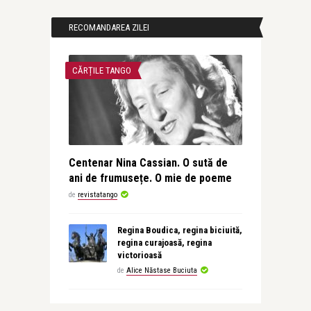
RECOMANDAREA ZILEI
CĂRȚILE TANGO
Centenar Nina Cassian. O sută de
ani de frumusețe. O mie de poeme
de
revistatango
Regina Boudica, regina biciuită,
regina curajoasă, regina
victorioasă
de
Alice Năstase Buciuta