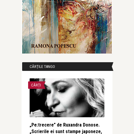
CĂRȚILE TANGO
CĂRȚI
„Pe:trecere” de Ruxandra Donose.
„Scrierile ei sunt stampe japoneze,