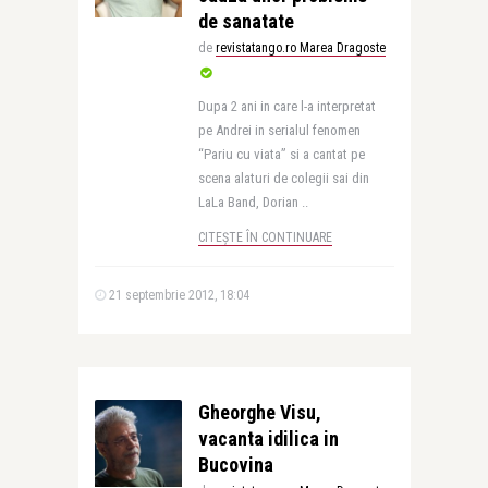
de sanatate
de
revistatango.ro Marea Dragoste
Dupa 2 ani in care l-a interpretat
pe Andrei in serialul fenomen
“Pariu cu viata” si a cantat pe
scena alaturi de colegii sai din
LaLa Band, Dorian ..
CITEȘTE ÎN CONTINUARE
21 septembrie 2012, 18:04
Gheorghe Visu,
vacanta idilica in
Bucovina