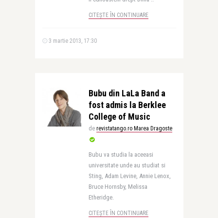
CITEȘTE ÎN CONTINUARE
3 martie 2013, 17:30
Bubu din LaLa Band a
fost admis la Berklee
College of Music
de
revistatango.ro Marea Dragoste
Bubu va studia la aceeasi
universitate unde au studiat si
Sting, Adam Levine, Annie Lenox,
Bruce Hornsby, Melissa
Etheridge.
CITEȘTE ÎN CONTINUARE