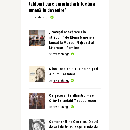
tablouri care surprind arhitectura
umană în devenire”
de
revistatango
„Povești adevărate din
străbuni” de Elena Nane s-a
lansat la Muzeul Național al
Literaturii Române
de
revistatango
Nina Cassian – 100 de chipuri.
Album Centenar
de
revistatango
Cerșetorul de albastru – de
Crin-Triandafil Theodorescu
de
revistatango
Centenar Nina Cassian. O sută
de ani de frumusețe. O mie de