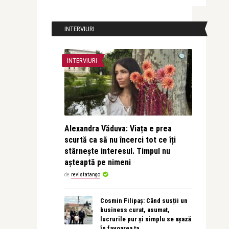
INTERVIURI
INTERVIURI
Alexandra Văduva: Viața e prea
scurtă ca să nu încerci tot ce îți
stârnește interesul. Timpul nu
așteaptă pe nimeni
de
revistatango
Cosmin Filipaș: Când susții un
business curat, asumat,
lucrurile pur și simplu se așază
în favoarea ta