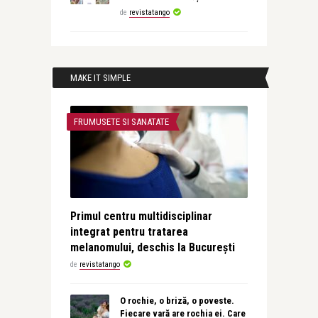
de
revistatango
MAKE IT SIMPLE
FRUMUSETE SI SANATATE
Primul centru multidisciplinar
integrat pentru tratarea
melanomului, deschis la București
de
revistatango
O rochie, o briză, o poveste.
Fiecare vară are rochia ei. Care