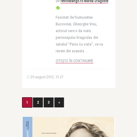
de
revistatango.ro Marea Dragoste
Fascinat de frumusetea
Bucovinei, Gheorghe Visu,
actorul care ii da viata
personajului Dragoslav din
serialul “Pariu cu viata”, ce va
reveni din aceasta ..
CITEȘTE ÎN CONTINUARE
20 august 2012, 15:27
1
2
3
»