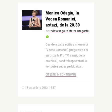
Monica Odagiu, la
Vocea Romaniei,
astazi, de la 20.30
de
revistatango.ro Marea Dragoste
Cea de-a patra editie a show-ului
"Vocea Romaniei" pregateste noi
surprize la Pro TV, vineri, de la
ora 20.30, cand telespectatorii o
vor putea vedea pe Monica ..
CITEȘTE ÎN CONTINUARE
18 octombrie 2012, 14:37