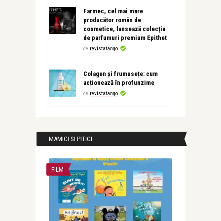
Farmec, cel mai mare
producător român de
cosmetice, lansează colecția
de parfumuri premium Epithet
de
revistatango
Colagen și frumusețe: cum
acționează în profunzime
de
revistatango
MAMICI SI PITICI
FILM