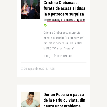
Cristina Ciobanasu,
furata de acasa si dusa
la o petrecere surpriza
de
revistatango.ro Marea Dragoste
Cristina Ciobanasu, interpreta
Ancai din serialul “Pariu cu viata”
difuzat in fiecare luni de la 20.30
la PRO TV a fost “furata” ..
CITEȘTE ÎN CONTINUARE
26 septembrie 2012, 14:25
Dorian Popa ia o pauza
de la Pariu cu viata, din
cauza unor probleme