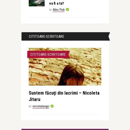
va fi a ta?
de
Alex Pub
CITITOARE-SCRIITOARE
CITITOARE-SCRIITOARE
Suntem făcuţi din lacrimi – Nicoleta
Jitaru
de
revistatango