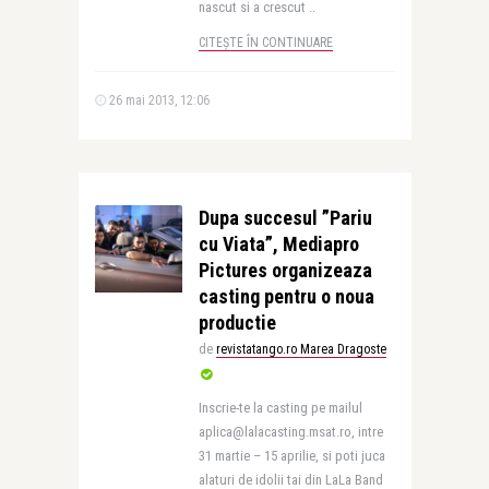
nascut si a crescut ..
CITEȘTE ÎN CONTINUARE
26 mai 2013, 12:06
Dupa succesul ”Pariu
cu Viata”, Mediapro
Pictures organizeaza
casting pentru o noua
productie
de
revistatango.ro Marea Dragoste
Inscrie-te la casting pe mailul
aplica@lalacasting.msat.ro, intre
31 martie – 15 aprilie, si poti juca
alaturi de idolii tai din LaLa Band