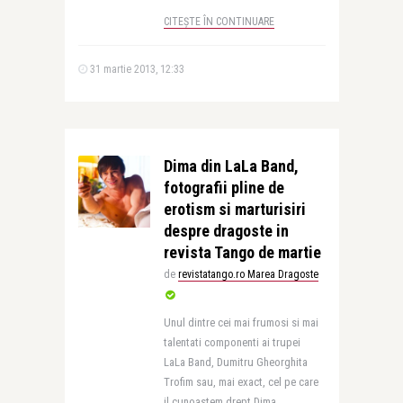
CITEȘTE ÎN CONTINUARE
31 martie 2013, 12:33
Dima din LaLa Band,
fotografii pline de
erotism si marturisiri
despre dragoste in
revista Tango de martie
de
revistatango.ro Marea Dragoste
Unul dintre cei mai frumosi si mai
talentati componenti ai trupei
LaLa Band, Dumitru Gheorghita
Trofim sau, mai exact, cel pe care
il cunoastem drept Dima ..