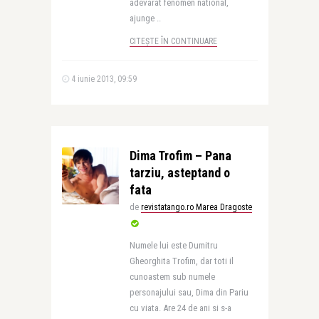
adevarat fenomen national,
ajunge ..
CITEȘTE ÎN CONTINUARE
4 iunie 2013, 09:59
Dima Trofim – Pana
tarziu, asteptand o
fata
de
revistatango.ro Marea Dragoste
Numele lui este Dumitru
Gheorghita Trofim, dar toti il
cunoastem sub numele
personajului sau, Dima din Pariu
cu viata. Are 24 de ani si s-a