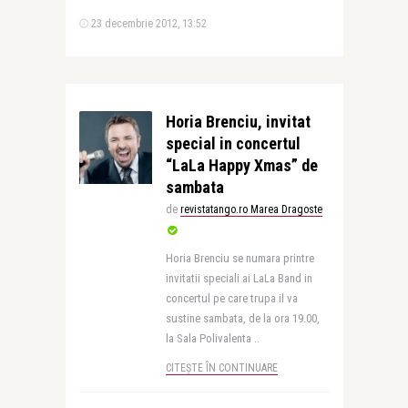
23 decembrie 2012, 13:52
Horia Brenciu, invitat
special in concertul
“LaLa Happy Xmas” de
sambata
de
revistatango.ro Marea Dragoste
Horia Brenciu se numara printre
invitatii speciali ai LaLa Band in
concertul pe care trupa il va
sustine sambata, de la ora 19.00,
la Sala Polivalenta ..
CITEȘTE ÎN CONTINUARE