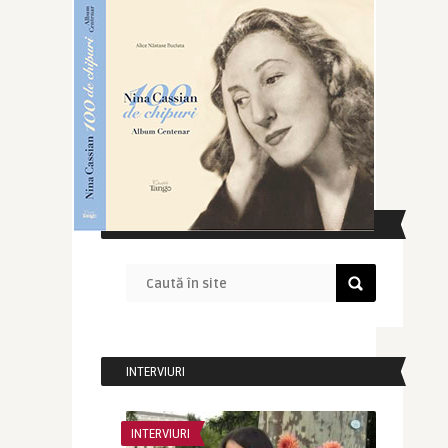
CAUTĂ ÎN SITE
INTERVIURI
INTERVIURI