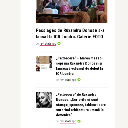
Pass:ages de Ruxandra Donose s-a
lansat la ICR Londra. Galerie FOTO
de
revistatango
„Pe:trecere” – Marea mezzo-
soprană Ruxandra Donose își
lansează volumul de debut la
ICR Londra
de
revistatango
„Pe:trecere” de Ruxandra
Donose. „Scrierile ei sunt
stampe japoneze, tablouri care
surprind arhitectura umană în
devenire”
de
revistatango