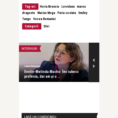
·
·
Tag-uri:
Horia Brenciu
Loredana
marea
·
·
·
·
dragoste
Marius Moga
Pariu cu viata
Smiley
·
Tango
Vocea Romaniei
Categorii:
Stiri
INTERVIURI
INTERVIURI
revistatango
Alice Năstase B
Evelin-Melinda Macho: Îmi iubesc
Mihaela Rădul
profesia, dar am și o ...
venit exact câ
LASĂ UN COMENTARIU: