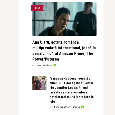
FILM
Ana Ularu, actrița româncă
multipremiată internațional, joacă în
serialul nr. 1 al Amazon Prime, The
Power/Puterea
de
Ilona Năstase
Vanessa Hudgens, vedetă a
filmului “A doua șansă”, alături
de Jennifer Lopez: Filmul
acesta va oferi femeilor și
fetelor mai multă încredere în
ele
de
Alice Năstase Buciuta