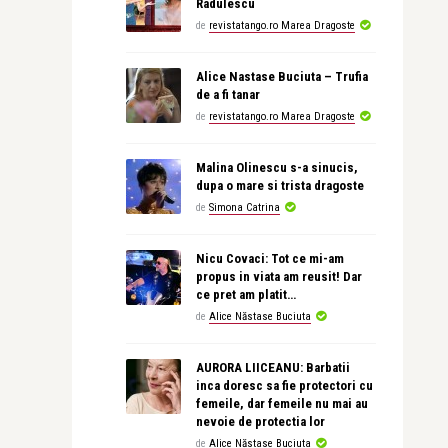
Radulescu
de
revistatango.ro Marea Dragoste
Alice Nastase Buciuta – Trufia
de a fi tanar
de
revistatango.ro Marea Dragoste
Malina Olinescu s-a sinucis,
dupa o mare si trista dragoste
de
Simona Catrina
Nicu Covaci: Tot ce mi-am
propus in viata am reusit! Dar
ce pret am platit…
de
Alice Năstase Buciuta
AURORA LIICEANU: Barbatii
inca doresc sa fie protectori cu
femeile, dar femeile nu mai au
nevoie de protectia lor
de
Alice Năstase Buciuta