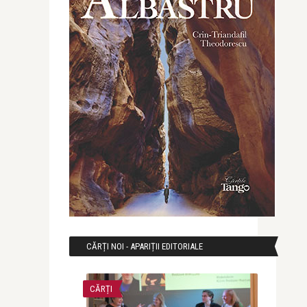
CĂRȚI NOI - APARIȚII EDITORIALE
CĂRȚI