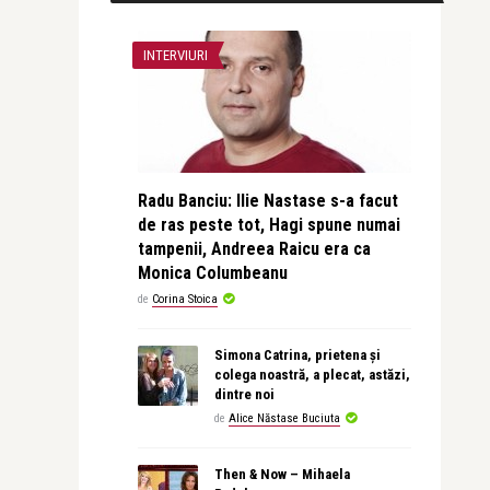
INTERVIURI
Radu Banciu: Ilie Nastase s-a facut
de ras peste tot, Hagi spune numai
tampenii, Andreea Raicu era ca
Monica Columbeanu
de
Corina Stoica
Simona Catrina, prietena și
colega noastră, a plecat, astăzi,
dintre noi
de
Alice Năstase Buciuta
Then & Now – Mihaela