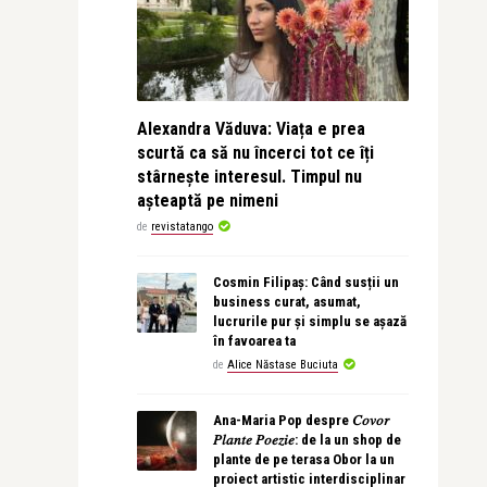
Alexandra Văduva: Viața e prea
scurtă ca să nu încerci tot ce îți
stârnește interesul. Timpul nu
așteaptă pe nimeni
de
revistatango
Cosmin Filipaș: Când susții un
business curat, asumat,
lucrurile pur și simplu se așază
în favoarea ta
de
Alice Năstase Buciuta
Ana-Maria Pop despre 𝐶𝑜𝑣𝑜𝑟
𝑃𝑙𝑎𝑛𝑡𝑒 𝑃𝑜𝑒𝑧𝑖𝑒: de la un shop de
plante de pe terasa Obor la un
proiect artistic interdisciplinar