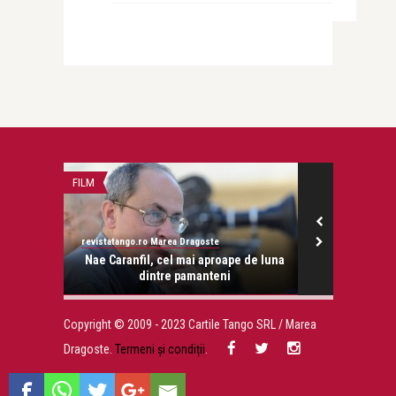
FILM
STIRI
revistatango.ro Marea Dragoste
revistatango.ro
onose.
Nae Caranfil, cel mai aproape de luna
Angelina Joli
dintre pamanteni
Copyright © 2009 - 2023 Cartile Tango SRL / Marea
Dragoste.
Termeni și condiții
.