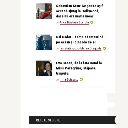
Sebastian Stan: Ce șanse aș fi
avut să ajung la Hollywood,
dacă nu era mama mea?!
de
Alice Năstase Buciuta
Gal Gadot – femeia fantastică
pe ecran și dincolo de el
de
revistatango.ro Marea Dragoste
Eva Green, de la fata Bond la
Miss Peregrine, stăpâna
timpului
de
Irina Botezatu
RETETE SI DIETE