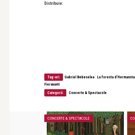
Distribuie:
·
Tag-uri:
Gabriel Bebeselea
La foresta d’Hermanst
Fioravanti
Categorii:
Concerte & Spectacole
COLE
CONCERTE & SPECTACOLE
CO