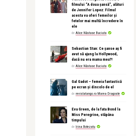
filmului “A doua șansă”, alături
de Jennifer Lopez: Filmul
acesta va oferi femeilor și
fetelor mai multă încredere în
ele
de
Alice Năstase Buciuta
Sebastian Stan: Ce șanse aș fi
avut să ajung la Hollywood,
dacă nu era mama mea?!
de
Alice Năstase Buciuta
Gal Gadot – femeia fantastică
pe ecran și dincolo de el
de
revistatango.ro Marea Dragoste
Eva Green, de la fata Bond la
Miss Peregrine, stăpâna
timpului
de
Irina Botezatu