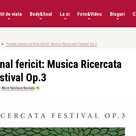
til de viata
Body&Soul
La zi
Foto&Video
Bloguri
C
Povești sonore cu final fericit: Musica Ricercata Festival Op.3
nal fericit: Musica Ricercata
stival Op.3
e
Alice Năstase Buciuta