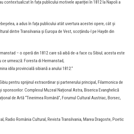
 contextualizat în fața publicului motivele apariției în 1812 la Napoli a
Bebeșelea, a adus în fața publicului atât uvertura acestei opere, cât și
tural dintre Transilvania și Europa de Vest, scoțându-l pe Haydn din
anstad – o operă din 1812 care să aibă de-a face cu Sibiul; acesta este
u ce urmează: Foresta di Hermanstad,
na idila provincială sibiană a anului 1812.”
iu pentru sprijinul extraordinar și partenerului principal, Filarmonica de
r și sponsorilor: Complexul Muzeal Național Astra, Biserica Evanghelică
țional de Artă “Tinerimea Română”, Forumul Cultural Austriac, Borsec,
l, Radio România Cultural, Revista Transilvania, Marea Dragoste, Poetic