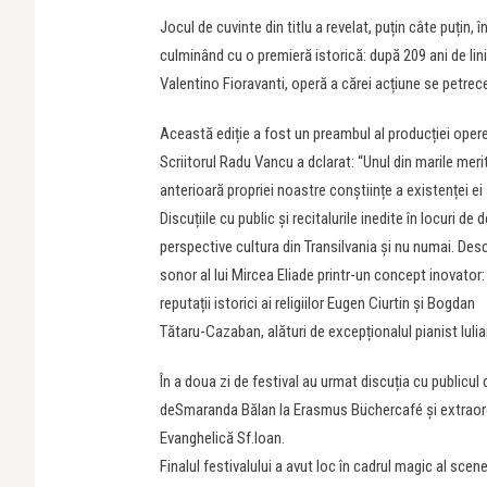
Jocul de cuvinte din titlu a revelat, puțin câte puțin, 
culminând cu o premieră istorică: după 209 ani de lin
Valentino Fioravanti, operă a cărei acțiune se petrece
Această ediție a fost un preambul al producției opere
Scriitorul Radu Vancu a dclarat: “Unul din marile meri
anterioară propriei noastre conștiințe a existenței ei a
Discuțiile cu public și recitalurile inedite în locuri 
perspective cultura din Transilvania și nu numai. Desch
sonor al lui Mircea Eliade printr-un concept inovator: u
reputații istorici ai religiilor Eugen Ciurtin și Bogdan
Tătaru-Cazaban, alături de excepționalul pianist Iul
În a doua zi de festival au urmat discuția cu publicul
deSmaranda Bălan la Erasmus Büchercafé și extraordin
Evanghelică Sf.Ioan.
Finalul festivalului a avut loc în cadrul magic al sc