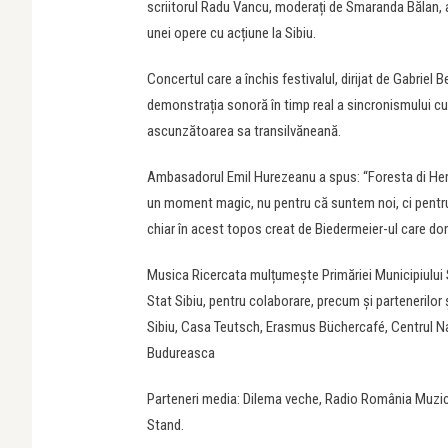
scriitorul Radu Vancu, moderați de Smaranda Bălan, au
unei opere cu acțiune la Sibiu.
Concertul care a închis festivalul, dirijat de Gabriel 
demonstrația sonoră în timp real a sincronismului cul
ascunzătoarea sa transilvăneană.
Ambasadorul Emil Hurezeanu a spus: “Foresta di Herm
un moment magic, nu pentru că suntem noi, ci pentr
chiar în acest topos creat de Biedermeier-ul care domi
Musica Ricercata mulțumește Primăriei Municipiului Sib
Stat Sibiu, pentru colaborare, precum și partenerilo
Sibiu, Casa Teutsch, Erasmus Büchercafé, Centrul Na
Budureasca
Parteneri media: Dilema veche, Radio România Muzica
Stand.