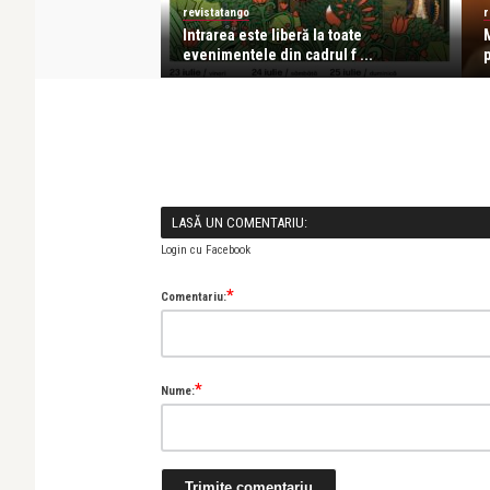
revistatango
r
2021: Hidin’ in
Intrarea este liberă la toate
M
..
evenimentele din cadrul f ...
p
LASĂ UN COMENTARIU:
Login cu Facebook
*
Comentariu:
*
Nume: