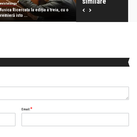
similare
evistatango
revistatango
usica Ricercata la ediția a treia, cu o
Ștefan Hrușcă revine pe scen
remieră isto ...
România cu turne ...
*
Email: