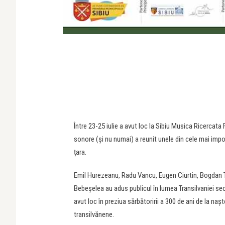
Între 23-25 iulie a avut loc la Sibiu
Musica
Ricercata
F
sonore (și nu numai) a reunit unele din cele mai impor
țara.
Emil Hurezeanu, Radu Vancu, Eugen Ciurtin, Bogdan T
Bebeșelea au adus publicul în lumea Transilvaniei seco
avut loc în preziua sărbătoririi a 300 de ani de la na
transilvănene.