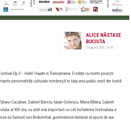
ALICE NĂSTASE
BUCIUTA
2 august 2021, 23:36
estival Op.3 – Hidin’ Haydn in Transylvania. O ediție cu multe povești
tante personalități culturale românești în fața unui public venit din toată
ătaru-Cazaban, Gabriel Banciu, Iulian Ochescu, Maria Bîldea, Gabriel
lului al XIX-lea, cu atât mai important cu cât închiderea festivalului a
șterea lui Samuel von Brukenthal, guvernatorul iluminat al epocii de aur