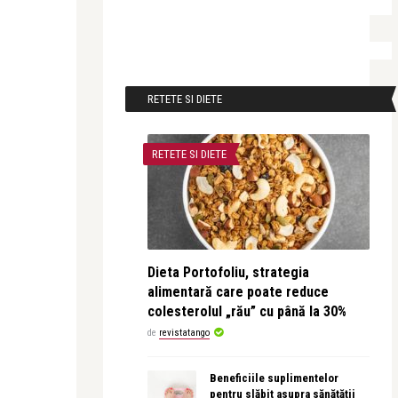
RETETE SI DIETE
RETETE SI DIETE
Dieta Portofoliu, strategia
alimentară care poate reduce
colesterolul „rău” cu până la 30%
de
revistatango
Beneficiile suplimentelor
pentru slăbit asupra sănătății