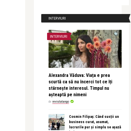
INTERVIURI
INTERVIURI
Alexandra Văduva: Viața e prea
scurtă ca să nu încerci tot ce îți
stârnește interesul. Timpul nu
așteaptă pe nimeni
de
revistatango
Cosmin Filipaș: Când susții un
business curat, asumat,
lucrurile pur și simplu se așază