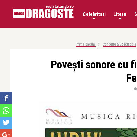
Celebritati
Litere
S
Prima pagină
Concerte & Spectacole
Povești sonore cu fi
Fe
d