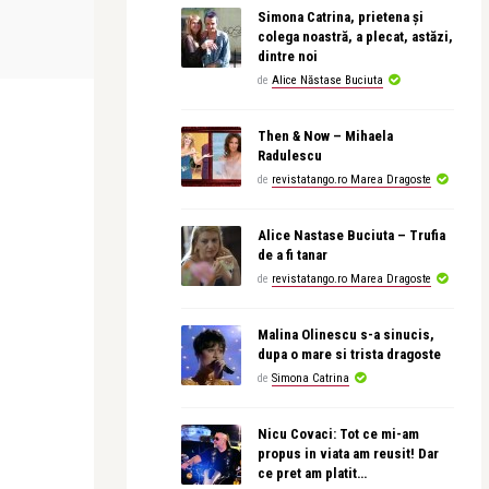
revistatango
Simona Catrina, prietena și
ele din
“Despre noi / About Us” de Beatrice
colega noastră, a plecat, astăzi,
Rancea, ...
dintre noi
de
Alice Năstase Buciuta
Then & Now – Mihaela
Radulescu
de
revistatango.ro Marea Dragoste
Alice Nastase Buciuta – Trufia
de a fi tanar
de
revistatango.ro Marea Dragoste
Malina Olinescu s-a sinucis,
dupa o mare si trista dragoste
de
Simona Catrina
Nicu Covaci: Tot ce mi-am
propus in viata am reusit! Dar
ce pret am platit…