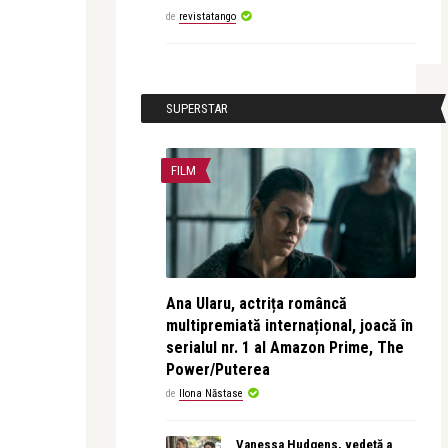
de
revistatango
SUPERSTAR
FILM
Ana Ularu, actrița româncă
multipremiată internațional, joacă în
serialul nr. 1 al Amazon Prime, The
Power/Puterea
de
Ilona Năstase
Vanessa Hudgens, vedetă a