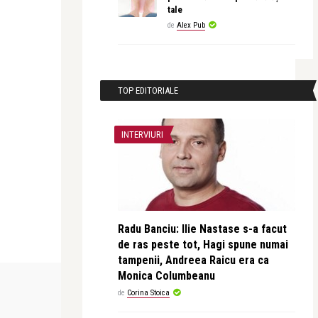
tale
de
Alex Pub
TOP EDITORIALE
INTERVIURI
Radu Banciu: Ilie Nastase s-a facut
de ras peste tot, Hagi spune numai
tampenii, Andreea Raicu era ca
Monica Columbeanu
TEATRU
de
Corina Stoica