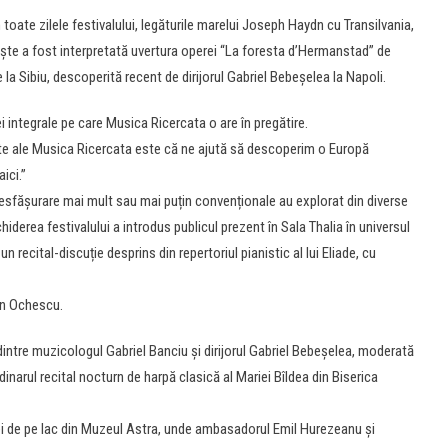
în toate zilele festivalului, legăturile marelui Joseph Haydn cu Transilvania,
iște a fost interpretată uvertura operei “La foresta d’Hermanstad” de
 la Sibiu, descoperită recent de dirijorul Gabriel Bebeșelea la Napoli.
i integrale pe care
Musica
Ricercata
o are în pregătire.
te ale
Musica
Ricercata
este că ne ajută să descoperim o Europă
ici.”
de desfășurare mai mult sau mai puțin convenționale au explorat din diverse
iderea festivalului a introdus publicul prezent în Sala Thalia în universul
n recital-discuție desprins din repertoriul pianistic al lui Eliade, cu
ian Ochescu.
 dintre muzicologul Gabriel Banciu și dirijorul Gabriel Bebeșelea, moderată
arul recital nocturn de harpă clasică al Mariei Bîldea din Biserica
enei de pe lac din Muzeul Astra, unde ambasadorul Emil Hurezeanu și