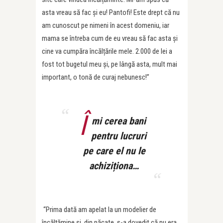
asta vreau să fac și eu! Pantofi! Este drept că nu
am cunoscut pe nimeni în acest domeniu, iar
mama se întreba cum de eu vreau să fac asta și
cine va cumpăra încălțările mele. 2.000 de lei a
fost tot bugetul meu și, pe lângă asta, mult mai
important, o tonă de curaj nebunesc!”
Î
mi cerea bani
pentru lucruri
pe care el nu le
achiziționa…
“
Prima dat
ă am apelat la un modelier de
încălțămine și, din păcate, s-a dovedit că nu era