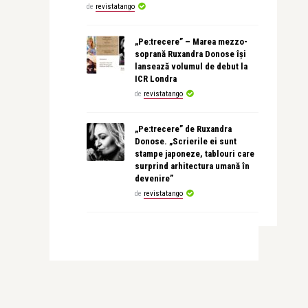
de
revistatango
„Pe:trecere” – Marea mezzo-
soprană Ruxandra Donose își
lansează volumul de debut la
ICR Londra
de
revistatango
„Pe:trecere” de Ruxandra
Donose. „Scrierile ei sunt
stampe japoneze, tablouri care
surprind arhitectura umană în
devenire”
de
revistatango