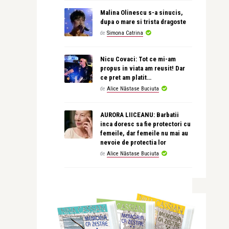
Malina Olinescu s-a sinucis,
dupa o mare si trista dragoste
de
Simona Catrina
Nicu Covaci: Tot ce mi-am
propus in viata am reusit! Dar
ce pret am platit…
de
Alice Năstase Buciuta
AURORA LIICEANU: Barbatii
inca doresc sa fie protectori cu
femeile, dar femeile nu mai au
nevoie de protectia lor
de
Alice Năstase Buciuta