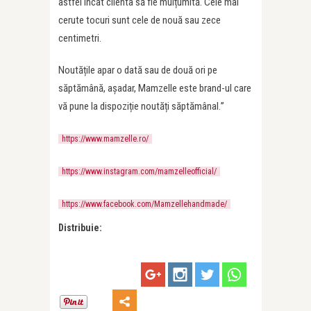
astfel încât clienta să fie mulțumită. Cele mai
cerute tocuri sunt cele de nouă sau zece
centimetri.
Noutățile apar o dată sau de două ori pe
săptămână, așadar, Mamzelle este brand-ul care
vă pune la dispoziție noutăți săptămânal.
”
https://www.mamzelle.ro/
https://www.instagram.com/
mamzelleofficial/
https://www.facebook.com/
Mamzellehandmade/
Distribuie: