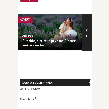
ADVERT
INTERVIURI
Alex Pub
revistatango
 vara
O rochie, o briză, o poveste. Fiecare
Patricia Vinc
vară are rochia ...
dacă Viena sa
LASĂ UN COMENTARIU:
Login cu Facebook
*
Comentariu: