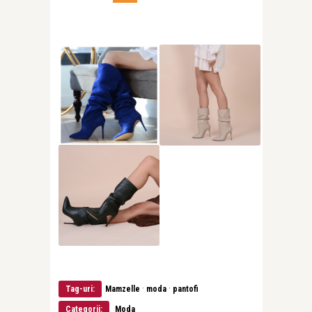
·
·
Tag-uri:
Mamzelle
moda
pantofi
Categorii:
Moda