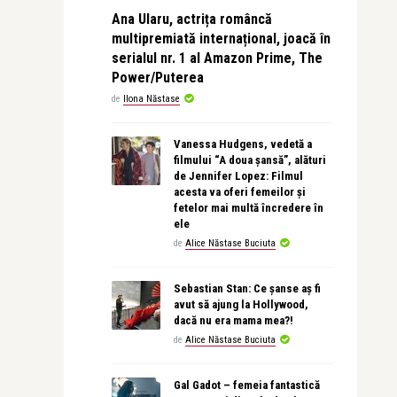
Ana Ularu, actrița româncă
multipremiată internațional, joacă în
serialul nr. 1 al Amazon Prime, The
Power/Puterea
de
Ilona Năstase
Vanessa Hudgens, vedetă a
filmului “A doua șansă”, alături
de Jennifer Lopez: Filmul
acesta va oferi femeilor și
fetelor mai multă încredere în
ele
de
Alice Năstase Buciuta
Sebastian Stan: Ce șanse aș fi
avut să ajung la Hollywood,
dacă nu era mama mea?!
de
Alice Năstase Buciuta
Gal Gadot – femeia fantastică