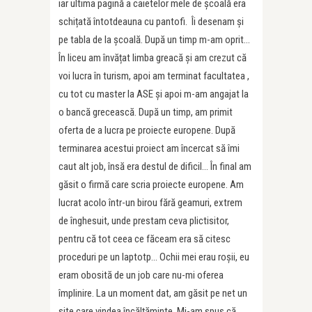
iar ultima pagină a caietelor mele de școală
era
schi
țată întotdeauna cu pantofi. Î
i desenam
și
pe tabla de la școală. După un timp m-am oprit…
În liceu am învățat limba greacă și am crezut că
voi lucra în turism, apoi am terminat facultatea ,
cu tot cu master la ASE și apoi m-am angajat la
o bancă grecească. După un timp, am primit
oferta de a lucra pe proiecte europene. După
terminarea acestui proiect am încercat să îmi
caut alt job, însă era destul de dificil… În final am
găsit o firmă care scria proiecte europene. Am
lucrat acolo într-un birou fără geamuri, extrem
de înghesuit, unde prestam ceva plictisitor,
pentru că tot ceea ce făceam era să citesc
proceduri pe un laptotp… Ochii mei erau roș
ii, eu
eram obosit
ă de un job care nu-mi oferea
împlinire. La un moment dat, am găsit pe net un
site care vindea încălțăminte. Mi-am spus că