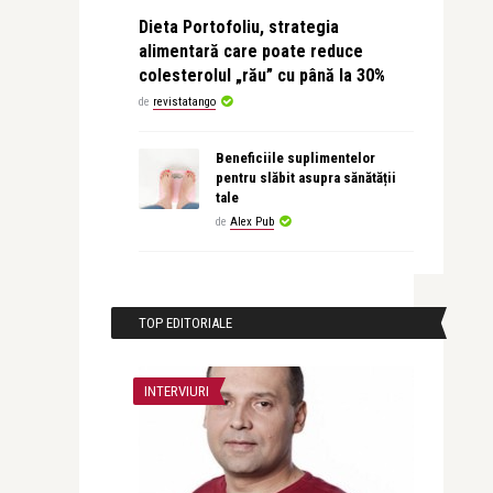
Dieta Portofoliu, strategia
alimentară care poate reduce
colesterolul „rău” cu până la 30%
de
revistatango
Beneficiile suplimentelor
pentru slăbit asupra sănătății
tale
de
Alex Pub
TOP EDITORIALE
INTERVIURI