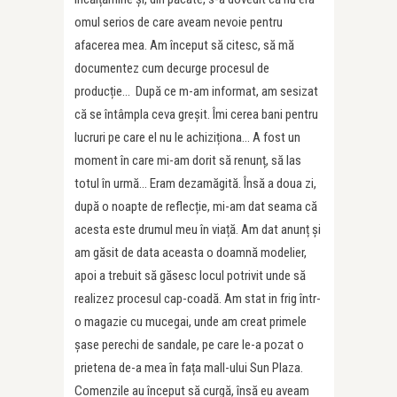
omul serios de care aveam nevoie pentru
afacerea mea. Am început să citesc, să mă
documentez cum decurge procesul de
producție… După ce m-am informat, am sesizat
că se întâmpla ceva greșit. Îmi cerea bani pentru
lucruri pe care el nu le achiziționa… A fost un
moment în care mi-am dorit să renunț, să las
totul în urmă… Eram dezamăgită. Însă a doua zi,
după o noapte de reflecție, mi-am dat seama că
acesta este drumul meu î
n via
ță. Am dat anunț și
am găsit de data aceasta o doamnă modelier,
apoi a trebuit să găsesc locul potrivit unde să
realizez procesul cap-coadă. Am stat in frig într-
o magazie cu mucegai, unde am creat primele
ș
ase perechi de
sandale, pe care le-a pozat o
prietena de-a mea în fața mall-ului Sun Plaza.
Comenzile au început să curgă, însă eu aveam