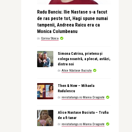
Radu Banciu: Ilie Nastase s-a facut
de ras peste tot, Hagi spune numai
tampenii, Andreea Raicu era ca
Monica Columbeanu
de
Corina Stoica
Simona Catrina, prietena și
colega noastră, a plecat, astăzi,
dintre noi
de
Alice Năstase Buciuta
Then & Now – Mihaela
Radulescu
de
revistatango.ro Marea Dragoste
Alice Nastase Buciuta – Trufia
de a fi tanar
de
revistatango.ro Marea Dragoste