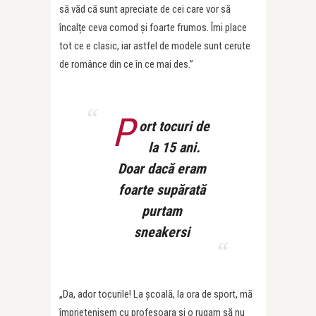
să văd că sunt apreciate de cei care vor să
î
ncal
țe ceva comod și foarte frumos. Îmi place
tot ce e clasic, iar astfel de modele sunt cerute
de românce din ce în ce mai des.”
P
ort tocuri de
la 15 ani.
Doar dacă eram
foarte supărată
purtam
sneakersi
„Da, ador tocurile! La școală, la ora de sport, mă
împrietenisem cu profesoara ș
i o rugam s
ă nu