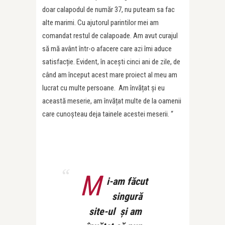
doar calapodul de număr 37, nu puteam sa fac
alte marimi. Cu ajutorul parintilor mei am
comandat restul de calapoade. Am avut curajul
să mă avâ
nt
într-o afacere care azi îmi aduce
satisfacție. Evident, în acești cinci ani de zile, de
câ
nd am
început acest mare proiect al meu am
lucrat cu multe persoane.
Am
învățat și eu
această meserie, am învățat multe de la oamenii
care cunoșteau deja tainele acestei meserii. “
M
i-am făcut
singură
site-ul și am