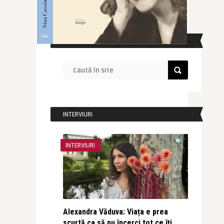
CAUTĂ ÎN SITE
INTERVIURI
INTERVIURI
Alexandra Văduva: Viața e prea
scurtă ca să nu încerci tot ce îți