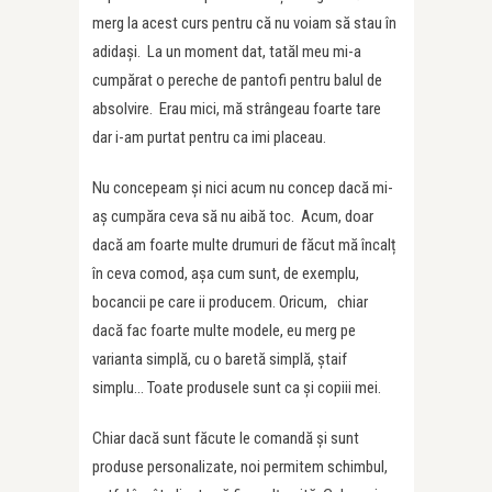
merg la acest curs pentru că nu voiam să stau î
n
adida
și. La un moment dat, tatăl meu mi-a
cumpărat o pereche de pantofi pentru balul de
absolvire. Erau mici, mă strângeau foarte tare
dar i-am purtat pentru ca imi placeau.
Nu concepeam și nici acum nu concep dacă mi-
aș cumpăra ceva să nu aibă toc. Acum, doar
dacă am foarte multe drumuri de făcut mă î
ncal
ț
în ceva comod, așa cum sunt, de exemplu,
bocancii pe care ii producem. Oricum, chiar
dacă fac foarte multe modele, eu merg pe
varianta simplă, cu o baretă simplă, ștaif
simplu… Toate produsele sunt ca și copiii mei.
Chiar dacă sunt fă
cute le comand
ă și sunt
produse personalizate, noi permitem schimbul,