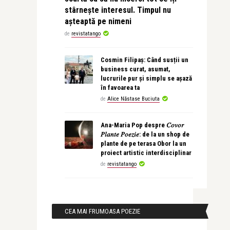
stârnește interesul. Timpul nu
așteaptă pe nimeni
de
revistatango
Cosmin Filipaș: Când susții un
business curat, asumat,
lucrurile pur și simplu se așază
în favoarea ta
de
Alice Năstase Buciuta
Ana-Maria Pop despre 𝐶𝑜𝑣𝑜𝑟
𝑃𝑙𝑎𝑛𝑡𝑒 𝑃𝑜𝑒𝑧𝑖𝑒: de la un shop de
plante de pe terasa Obor la un
proiect artistic interdisciplinar
de
revistatango
CEA MAI FRUMOASA POEZIE