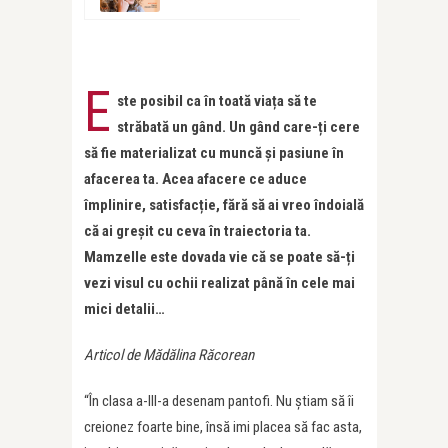
E
ste posibil ca în toată viața să te
străbată un gând. Un gând care-ți cere
să fie materializat cu muncă și pasiune în
afacerea ta. Acea afacere ce aduce
împlinire, satisfacție, fără să ai vreo îndoială
că ai greșit cu ceva în traiectoria ta.
Mamzelle este dovada vie că se poate să-ți
vezi visul cu ochii realizat până în cele mai
mici detalii…
Articol de Mădălina Răcorean
“În clasa a-III-a desenam pantofi. Nu ș
tiam s
ă îi
creionez foarte bine, însă imi placea să fac asta,