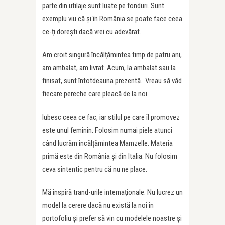
parte din utilaje sunt luate pe fonduri. Sunt
exemplu viu că și în România se poate face ceea
ce-ți dorești dacă vrei cu adevărat.
Am
croit singură încălțămintea timp de patru ani,
am ambalat, am livrat. Acum, la ambalat sau la
finisat, sunt întotdeauna prezentă. Vreau să văd
fiecare pereche care pleacă de la noi.
Iubesc ceea ce fac, iar stilul pe care îl promovez
este unul feminin. Folosim numai piele atunci
când lucrăm încălțămintea Mamzelle. Materia
primă este din România și din Italia. Nu folosim
ceva sintentic pentru că nu ne place.
Mă inspiră trand-urile internaționale. Nu lucrez un
model la cerere dacă nu există la noi în
portofoliu ș
i prefer s
ă vin cu modelele noastre și