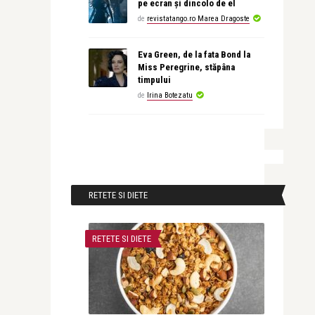
pe ecran și dincolo de el
de
revistatango.ro Marea Dragoste
Eva Green, de la fata Bond la
Miss Peregrine, stăpâna
timpului
de
Irina Botezatu
RETETE SI DIETE
RETETE SI DIETE