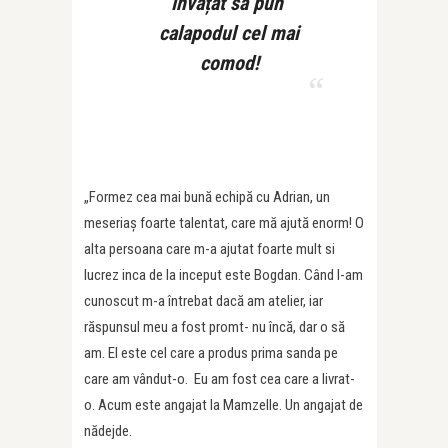
învățat să pun
calapodul cel mai
comod!
„Formez cea mai bună echipă cu Adrian, un
meseriaș foarte talentat, care mă ajută enorm! O
alta persoana care m-a ajutat foarte mult si
lucrez inca de la inceput este Bogdan. Când l-am
cunoscut m-a întrebat dacă am atelier, iar
răspunsul meu a fost promt- nu încă, dar o să
am. El este cel care a produs prima sanda pe
care am vândut-o. Eu am fost cea care a livrat-
o. Acum este angajat la Mamzelle. Un angajat de
nădejde.