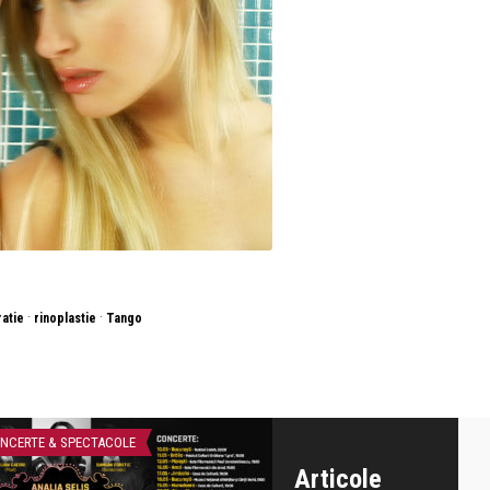
·
·
atie
rinoplastie
Tango
NCERTE & SPECTACOLE
INTERVIURI
Articole