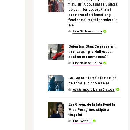
filmului “A doua șansă”, alături
de Jennifer Lopez: Filmul
acesta va oferi femeilor și
fetelor mai multă încredere în
ele
de
Alice Năstase Buciuta
Sebastian Stan: Ce șanse aș fi
avut să ajung la Hollywood,
dacă nu era mama mea?!
de
Alice Năstase Buciuta
Gal Gadot – femeia fantastică
pe ecran și dincolo de el
de
revistatango.ro Marea Dragoste
Eva Green, de la fata Bond la
Miss Peregrine, stăpâna
timpului
de
Irina Botezatu