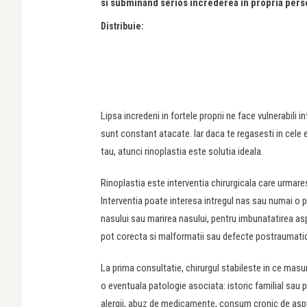
si subminand serios increderea in propria pers
Distribuie:
Lipsa increderii in fortele proprii ne face vulnerabili
sunt constant atacate. Iar daca te regasesti in cel
tau, atunci rinoplastia este solutia ideala.
Rinoplastia este interventia chirurgicala care urmare
Interventia poate interesa intregul nas sau numai o 
nasului sau marirea nasului, pentru imbunatatirea aspe
pot corecta si malformatii sau defecte postraumati
La prima consultatie, chirurgul stabileste in ce masur
o eventuala patologie asociata: istoric familial sau 
alergii, abuz de medicamente, consum cronic de aspi