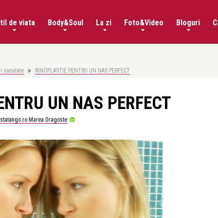
til de viata
Body&Soul
La zi
Foto&Video
Bloguri
C
i sanatate
RINOPLASTIE PENTRU UN NAS PERFECT
ENTRU UN NAS PERFECT
istatango.ro Marea Dragoste