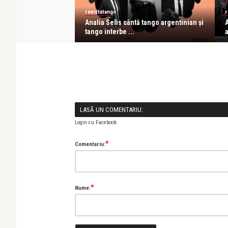
revistatango
r
ănătatea ta feminină
Analia Selis cântă tango argentinian și
A
tango interbe ...
a
LASĂ UN COMENTARIU:
Login cu Facebook
*
Comentariu:
*
Nume: