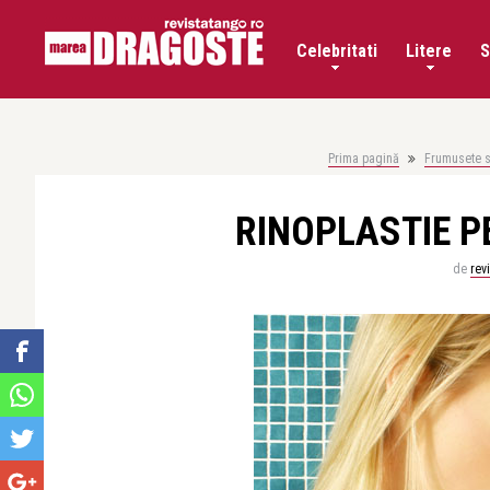
Celebritati
Litere
S
Prima pagină
Frumusete s
RINOPLASTIE P
de
rev