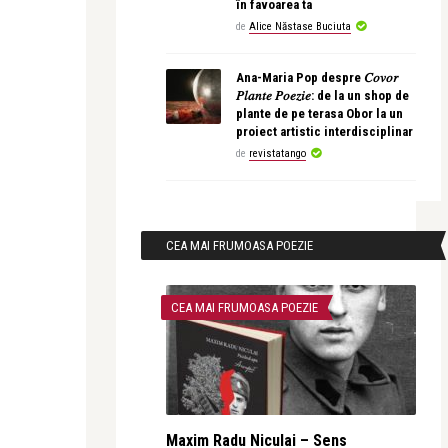
în favoarea ta
de
Alice Năstase Buciuta
Ana-Maria Pop despre 𝐶𝑜𝑣𝑜𝑟
𝑃𝑙𝑎𝑛𝑡𝑒 𝑃𝑜𝑒𝑧𝑖𝑒: de la un shop de
plante de pe terasa Obor la un
proiect artistic interdisciplinar
de
revistatango
CEA MAI FRUMOASA POEZIE
CEA MAI FRUMOASA POEZIE
Maxim Radu Niculai – Sens