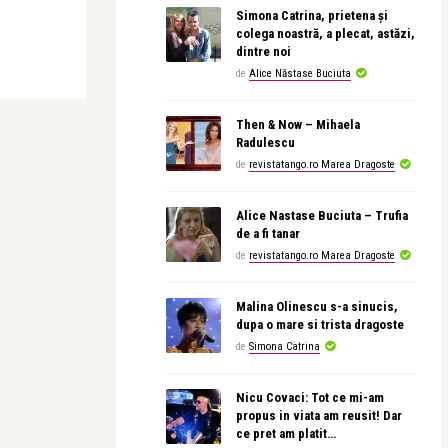
Simona Catrina, prietena și
colega noastră, a plecat, astăzi,
dintre noi
de
Alice Năstase Buciuta
Then & Now – Mihaela
Radulescu
de
revistatango.ro Marea Dragoste
Alice Nastase Buciuta – Trufia
de a fi tanar
de
revistatango.ro Marea Dragoste
Malina Olinescu s-a sinucis,
dupa o mare si trista dragoste
de
Simona Catrina
Nicu Covaci: Tot ce mi-am
propus in viata am reusit! Dar
ce pret am platit…