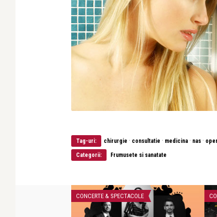
·
·
·
·
Tag-uri:
chirurgie
consultatie
medicina
nas
oper
Categorii:
Frumusete si sanatate
CONCERTE & SPECTACOLE
CO