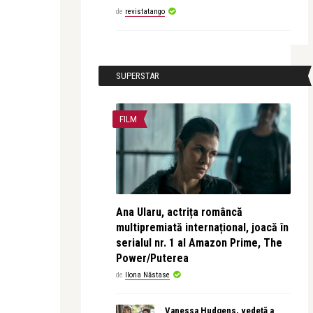
de
revistatango
SUPERSTAR
FILM
Ana Ularu, actrița româncă
multipremiată internațional, joacă în
serialul nr. 1 al Amazon Prime, The
Power/Puterea
de
Ilona Năstase
Vanessa Hudgens, vedetă a