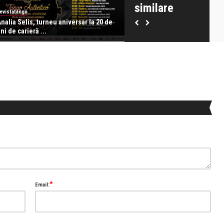
similare
evistatango
Alice Năstase Buciuta
nalia Selis, turneu aniversar la 20 de
Simona și Gabriel Ianoși: A a
ni de carieră ...
copil e minunat, d ...
*
Email: