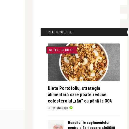
RETETE SI DIETE
RETETE SI DIETE
Dieta Portofoliu, strategia
alimentară care poate reduce
colesterolul „rău” cu până la 30%
de
revistatango
OPERA ȘI BALET
INTERVIURI
Beneficiile suplimentelor
pentru slăbit asupra sănătății