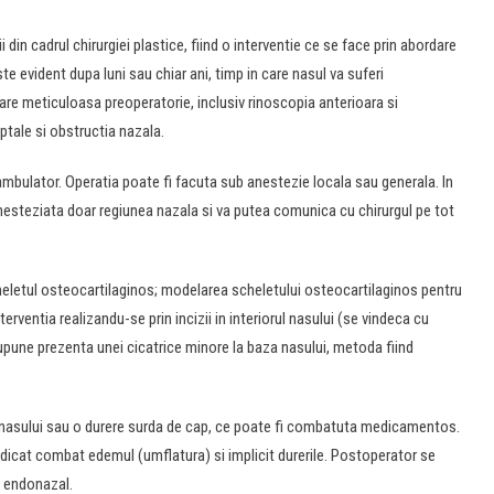
i din cadrul chirurgiei plastice, fiind o interventie ce se face prin abordare
ste evident dupa luni sau chiar ani, timp in care nasul va suferi
re meticuloasa preoperatorie, inclusiv rinoscopia anterioara si
ptale si obstructia nazala.
ambulator. Operatia poate fi facuta sub anestezie locala sau generala. In
i anesteziata doar regiunea nazala si va putea comunica cu chirurgul pe tot
cheletul osteocartilaginos; modelarea scheletului osteocartilaginos pentru
terventia realizandu-se prin incizii in interiorul nasului (se vindeca cu
esupune prezenta unei cicatrice minore la baza nasului, metoda fiind
ul nasului sau o durere surda de cap, ce poate fi combatuta medicamentos.
l ridicat combat edemul (umflatura) si implicit durerile. Postoperator se
t endonazal.