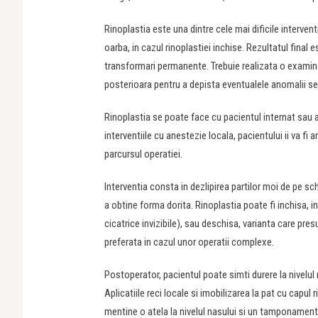
Rinoplastia este una dintre cele mai dificile interventi
oarba, in cazul rinoplastiei inchise. Rezultatul final e
transformari permanente. Trebuie realizata o examina
posterioara pentru a depista eventualele anomalii se
Rinoplastia se poate face cu pacientul internat sau 
interventiile cu anestezie locala, pacientului ii va f
parcursul operatiei.
Interventia consta in dezlipirea partilor moi de pe s
a obtine forma dorita. Rinoplastia poate fi inchisa, in
cicatrice invizibile), sau deschisa, varianta care pr
preferata in cazul unor operatii complexe.
Postoperator, pacientul poate simti durere la nivel
Aplicatiile reci locale si imobilizarea la pat cu capu
mentine o atela la nivelul nasului si un tamponamen