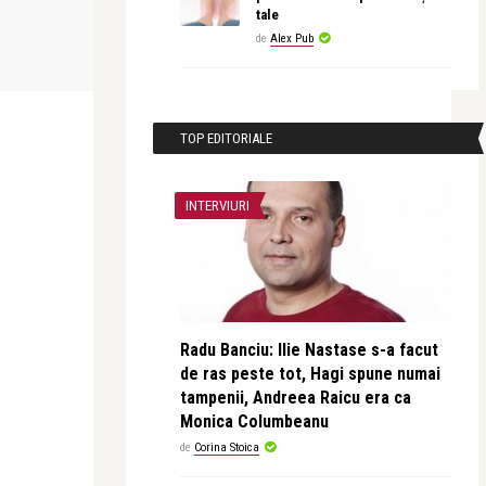
tale
revistatango
revistatango
de
Alex Pub
vea un
„Tango. Radio & Juliet”, transmis
Dr. Aurelia 
online cu oca ...
vocea femeilo
TOP EDITORIALE
INTERVIURI
Radu Banciu: Ilie Nastase s-a facut
de ras peste tot, Hagi spune numai
tampenii, Andreea Raicu era ca
Monica Columbeanu
de
Corina Stoica