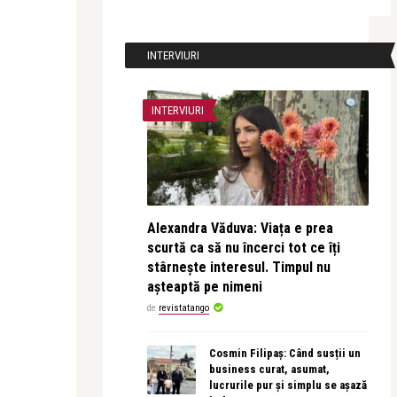
INTERVIURI
INTERVIURI
Alexandra Văduva: Viața e prea
scurtă ca să nu încerci tot ce îți
stârnește interesul. Timpul nu
așteaptă pe nimeni
de
revistatango
Cosmin Filipaș: Când susții un
business curat, asumat,
lucrurile pur și simplu se așază