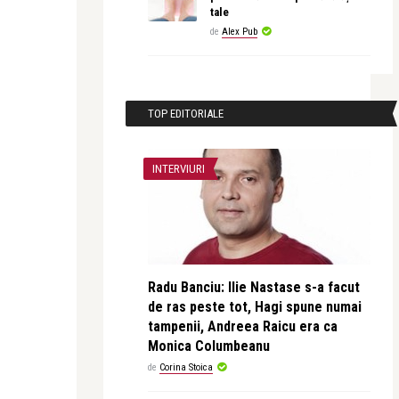
tale
de
Alex Pub
TOP EDITORIALE
INTERVIURI
Radu Banciu: Ilie Nastase s-a facut
de ras peste tot, Hagi spune numai
tampenii, Andreea Raicu era ca
Monica Columbeanu
de
Corina Stoica