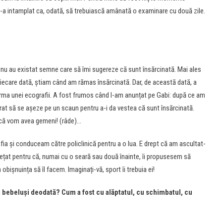
. S-a intamplat ca, odată, să trebuiască amânată o examinare cu două zile.
, nu au existat semne care să îmi sugereze că sunt însărcinată. Mai ales
fiecare dată, știam când am rămas însărcinată. Dar, de această dată, a
urma unei ecografii. A fost frumos când l-am anunțat pe Gabi: după ce am
erat să se așeze pe un scaun pentru a-i da vestea că sunt însărcinată.
u că vom avea gemeni! (râde)…
a și conduceam către policlinică pentru a o lua. E drept că am ascultat-
ețat pentru că, numai cu o seară sau două înainte, îi propusesem să
bișnuința să îl facem. Imaginați-vă, sport îi trebuia ei!
i bebeluși deodată? Cum a fost cu alăptatul, cu schimbatul, cu