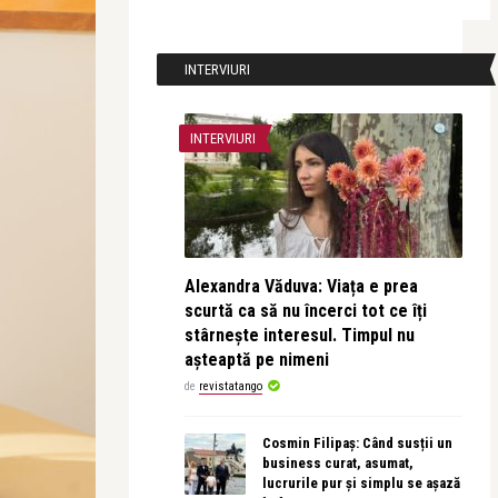
INTERVIURI
INTERVIURI
Alexandra Văduva: Viața e prea
scurtă ca să nu încerci tot ce îți
stârnește interesul. Timpul nu
așteaptă pe nimeni
de
revistatango
Cosmin Filipaș: Când susții un
business curat, asumat,
lucrurile pur și simplu se așază