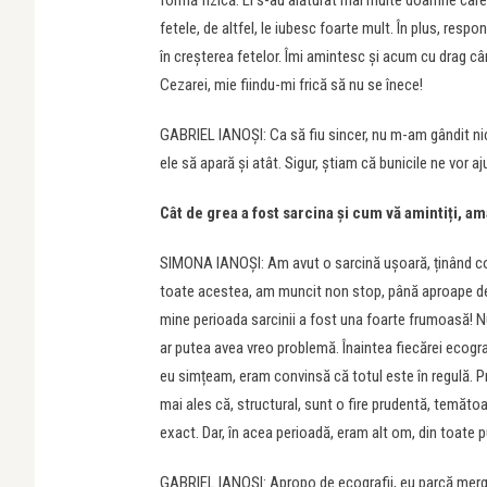
formă fizică. Li s-au alăturat mai multe doamne care
fetele, de altfel, le iubesc foarte mult. În plus, respo
în creșterea fetelor. Îmi amintesc și acum cu drag c
Cezarei, mie fiindu-mi frică să nu se înece!
GABRIEL IANOȘI: Ca să fiu sincer, nu m-am gândit nic
ele să apară și atât. Sigur, știam că bunicile ne vor aj
Cât de grea a fost sarcina și cum vă amintiți, 
SIMONA IANOȘI: Am avut o sarcină ușoară, ținând con
toate acestea, am muncit non stop, până aproape de n
mine perioada sarcinii a fost una foarte frumoasă! Nu
ar putea avea vreo problemă. Înaintea fiecărei ecograf
eu simțeam, eram convinsă că totul este în regulă. Pr
mai ales că, structural, sunt o fire prudentă, temătoar
exact. Dar, în acea perioadă, eram alt om, din toate 
GABRIEL IANOȘI: Apropo de ecografii, eu parcă merge