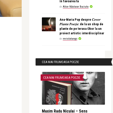
în favoarea ta
de
Alice Năstase Buciuta
Ana-Maria Pop despre 𝐶𝑜𝑣𝑜𝑟
𝑃𝑙𝑎𝑛𝑡𝑒 𝑃𝑜𝑒𝑧𝑖𝑒: de la un shop de
plante de pe terasa Obor la un
proiect artistic interdisciplinar
de
revistatango
CEA MAI FRUMOASA POEZIE
CEA MAI FRUMOASA POEZIE
Maxim Radu Niculai – Sens