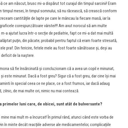
 ce am născut, brusc mi-a dispărut tot curajul din timpul sarcinii! Eram
în timpul mesei, în timpul somnului, să nu răcească, să crească conform
eceam cantitățile de lapte pe care le mâncau la fiecare masă, iar la
din graficele corespunzătoare vârstei!!! Am avut norocul să am multe
 m-a ajutat lucra într-o secție de pediatrie, fapt ce mi-a dat mai multă
alăptat puțin, din păcate; probabil pentru faptul că eram foarte stresată,
ele praf. Din fericire, fetele mele au fost foarte sănătoase și, deși au
deficit de la naștere.
mona să fie însărcinată și concluzionam că a avea un copil e minunat,
 și este minunat. Dacă a fost greu? Sigur că a fost greu, dar cine își mai
aminti în special ceea ce ne place, ce a fost frumos, iar dacă adaug
d, zilnic, de mai multe ori, nimic nu mai contează.
ea primelor luni care, de obicei, sunt atât de bulversante?
ine mai mult m-a încurcat! În primul rând, atunci când este vorba de
 vin în minte decât reacțiile adverse ale medicamentelor, complicațiile