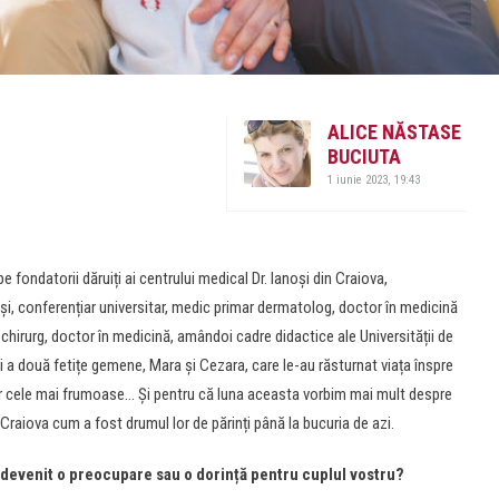
ALICE NĂSTASE
BUCIUTA
1 iunie 2023, 19:43
e fondatorii dăruiți ai centrului medical Dr. Ianoși din Craiova,
i, conferențiar universitar, medic primar dermatolog, doctor în medicină
ar chirurg, doctor în medicină, amândoi cadre didactice ale Universității de
ii a două fetițe gemene, Mara și Cezara, care le-au răsturnat viața înspre
lor cele mai frumoase… Și pentru că luna aceasta vorbim mai mult despre
la Craiova cum a fost drumul lor de părinți până la bucuria de azi.
 devenit o preocupare sau o dorință pentru cuplul vostru?