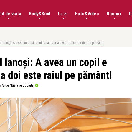
til de viata
Body&Soul
La zi
Foto&Video
Bloguri
C
l Ianoși: A avea un copil e minunat, dar a avea doi este raiul pe pământ!
 Ianoși: A avea un copil e
a doi este raiul pe pământ!
e
Alice Năstase Buciuta