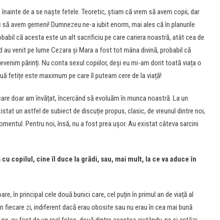
nainte de a se naște fetele. Teoretic, știam că vrem să avem copii, dar
 să avem gemeni! Dumnezeu ne-a iubit enorm, mai ales că în planurile
robabil că acesta este un alt sacrificiu pe care cariera noastră, atât cea de
nd au venit pe lume Cezara și Mara a fost tot mâna divină, probabil că
venim părinți. Nu conta sexul copiilor, deși eu mi-am dorit toată viața o
ă fetițe este maximum pe care îl puteam cere de la viață!
care doar am învățat, încercând să evoluăm în munca noastră. La un
tat un astfel de subiect de discuție propus, clasic, de vreunul dintre noi,
omentul. Pentru noi, însă, nu a fost prea ușor. Au existat câteva sarcini
tă cu copilul, cine îl duce la grădi, sau, mai mult, la ce va aduce în
, în principal cele două bunici care, cel puțin în primul an de viață al
 în fiecare zi, indiferent dacă erau obosite sau nu erau în cea mai bună