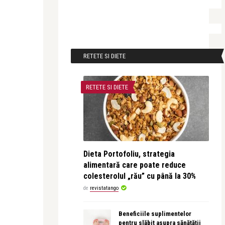
RETETE SI DIETE
RETETE SI DIETE
Dieta Portofoliu, strategia
alimentară care poate reduce
colesterolul „rău” cu până la 30%
de
revistatango
Beneficiile suplimentelor
pentru slăbit asupra sănătății