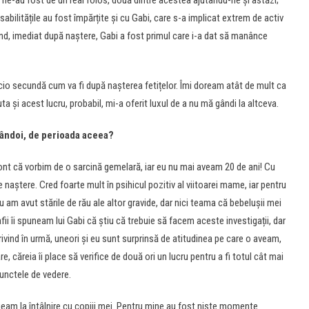
 ne-au fost de un real folos, două dintre acestea ajutându-ne și astăzi;
nsabilitățile au fost împărțite și cu Gabi, care s-a implicat extrem de activ
ând, imediat după naștere, Gabi a fost primul care i-a dat să manânce
io secundă cum va fi după nașterea fetițelor. Îmi doream atât de mult ca
uta și acest lucru, probabil, mi-a oferit luxul de a nu mă gândi la altceva.
amândoi, de perioada aceea?
t că vorbim de o sarcină gemelară, iar eu nu mai aveam 20 de ani! Cu
aștere. Cred foarte mult în psihicul pozitiv al viitoarei mame, iar pentru
 am avut stările de rău ale altor gravide, dar nici teama că bebelușii mei
ii îi spuneam lui Gabi că știu că trebuie să facem aceste investigații, dar
ivind în urmă, uneori și eu sunt surprinsă de atitudinea pe care o aveam,
e, căreia îi place să verifice de două ori un lucru pentru a fi totul cât mai
punctele de vedere.
am la întâlnire cu copiii mei. Pentru mine au fost niște momente