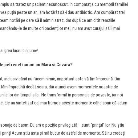
 simplu să tratez un pacient necunoscut, în comparație cu membrii familiei
vea puțin peste un an, am hotărât să-i dau antibiotic. Am cumpărat trei
team hotărî pe care să îl administrez, dar după ce am citit reacțiile
mandându-le de multe ori pacienților mei, nu am avut curajul să îi mai
ai greu lucru din lume!
le petreceți acum cu Mara și Cezara?
 inclusiv când nu facem nimic, important este să fim împreună. Din
 stăm împreună decât seara, dar atunci avem momentele noastre de
ile lor din timpul zilei. Ne transformă în personaje de poveste, iar noi
ribuie. Ele au sintetizat cel mai frumos aceste momente când spun că acum
je de basm. Eu am o poziție privilegiată – sunt “prințul” lor. Nu știu
fii prinț! Acum știu asta și mă bucur de astfel de momente. Să nu credeți