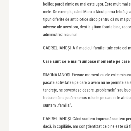
bolilor, parcă nimic nu mai este ușor. Este mult mai
mele. De exemplu, când Mara a făcut prima febră și a
tipuri diferite de antibiotice sirop pentru că nu mă pu
adverse ale acestora, deși le știam foarte bine, reco
administrez niciunul.
GABRIEL IANOȘI: A fi medicul familiei tale este cel m
Care sunt cele mai frumoase momente pe care 
SIMONA IANOȘI: Fiecare moment cu ele este minunat,
păcate activitatea pe care o avem nu ne permite să
tandrețe, ne povestesc despre „problemele” sau bucuri
trebuie să ne jucăm serios rolurile pe care ni le at
suntem „familia”.
GABRIEL IANOȘI: Când suntem împreună suntem persona
dacă, în copilărie, am conștientizat ce bine este să 