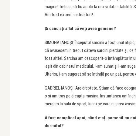
magice! Trebuia să fiu acolo la ora și data stabilită
Am fost extrem de frustrat!
Și când ați aflat că veți avea gemene?
SIMONA IANOȘI: Începutul sarcinii a fost unul atipic
că avusesem în trecut câteva sarcini pierdute și, de 
fost altfel. Sarcina am descoperit-o întâmplător în 
ieșit din cabinetul medicului, l-am sunat și i-am sug
Ulterior, i-am sugerat să se întindă pe un pat, pentr
GABRIEL IANOȘI: Are dreptate. Știam că face ecografi
o și am tras pe dreapta mașina. Instantaneu am îngh
mergem la sala de sport, lucru pe care nu prea aveam o
A fost complicat apoi, când v-ați pomenit cu do
dormitul?