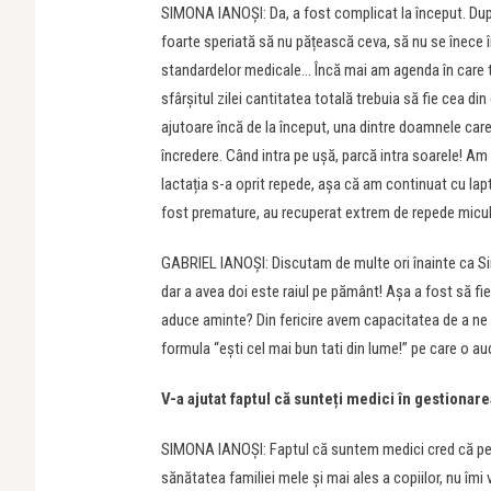
SIMONA IANOȘI: Da, a fost complicat la început. După
foarte speriată să nu pățească ceva, să nu se înece 
standardelor medicale… Încă mai am agenda în care tr
sfârșitul zilei cantitatea totală trebuia să fie cea 
ajutoare încă de la început, una dintre doamnele care
încredere. Când intra pe ușă, parcă intra soarele! Am 
lactația s-a oprit repede, așa că am continuat cu lapt
fost premature, au recuperat extrem de repede micul 
GABRIEL IANOȘI: Discutam de multe ori înainte ca Si
dar a avea doi este raiul pe pământ! Așa a fost să fie
aduce aminte? Din fericire avem capacitatea de a ne 
formula “ești cel mai bun tati din lume!” pe care o au
V-a ajutat faptul că sunteți medici în gestionar
SIMONA IANOȘI: Faptul că suntem medici cred că pe m
sănătatea familiei mele și mai ales a copiilor, nu îmi