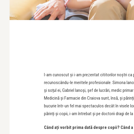
I-am cunoscut și i-am prezentat cititorilor noștri ca p
recunoscându-le meritele profesionale. Simona Ianoș
și soțul ei, Gabriel Ianoși, șef de lucrări, medic prim
Medicină și Farmacie din Craiova sunt, însă, și părinț
bucurie într-un fel mai spectaculos decât în visele 
părinți și copii, i-am întrebat și pe doctorii dragi de 
Când ați vorbit prima dată despre copii? Când a