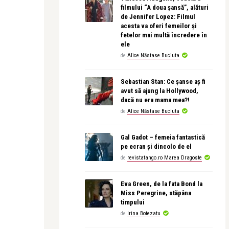
filmului “A doua șansă”, alături
de Jennifer Lopez: Filmul
acesta va oferi femeilor și
fetelor mai multă încredere în
ele
de
Alice Năstase Buciuta
Sebastian Stan: Ce șanse aș fi
avut să ajung la Hollywood,
dacă nu era mama mea?!
de
Alice Năstase Buciuta
Gal Gadot – femeia fantastică
pe ecran și dincolo de el
de
revistatango.ro Marea Dragoste
Eva Green, de la fata Bond la
Miss Peregrine, stăpâna
timpului
de
Irina Botezatu