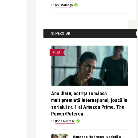
de
revistatango
SUPERSTAR
FILM
Ana Ularu, actrița româncă
multipremiată internațional, joacă în
serialul nr. 1 al Amazon Prime, The
Power/Puterea
de
Ilona Năstase
Vanessa Hudgens, vedetă a