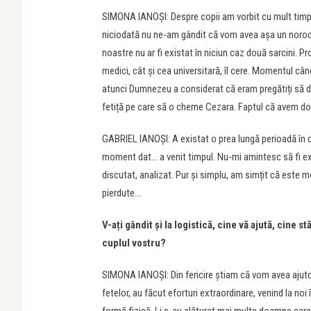
SIMONA IANOȘI: Despre copii am vorbit cu mult timp î
niciodată nu ne-am gândit că vom avea așa un noroc
noastre nu ar fi existat în niciun caz două sarcini. P
medici, cât și cea universitară, îl cere. Momentul câ
atunci Dumnezeu a considerat că eram pregătiți să de
fetiță pe care să o cheme Cezara. Faptul că avem dou
GABRIEL IANOȘI: A existat o prea lungă perioadă în 
moment dat… a venit timpul. Nu-mi amintesc să fi exis
discutat, analizat. Pur și simplu, am simțit că este m
pierdute…
V-ați gândit și la logistică, cine vă ajută, cine s
cuplul vostru?
SIMONA IANOȘI: Din fericire știam că vom avea ajutoare
fetelor, au făcut eforturi extraordinare, venind la noi