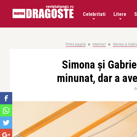
Celebritati
Litere
S
Prima pagină
Interviuri
Simona și Gabrie
Simona și Gabriel
minunat, dar a ave
d