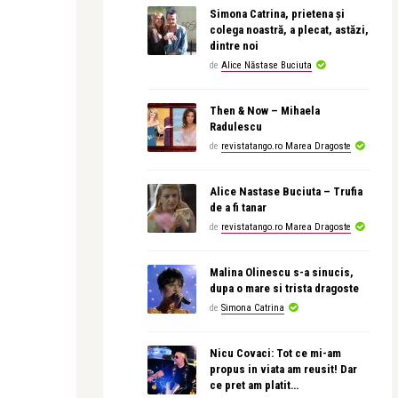
Simona Catrina, prietena și
colega noastră, a plecat, astăzi,
dintre noi
de
Alice Năstase Buciuta
Then & Now – Mihaela
Radulescu
de
revistatango.ro Marea Dragoste
Alice Nastase Buciuta – Trufia
de a fi tanar
de
revistatango.ro Marea Dragoste
Malina Olinescu s-a sinucis,
dupa o mare si trista dragoste
de
Simona Catrina
Nicu Covaci: Tot ce mi-am
propus in viata am reusit! Dar
ce pret am platit…