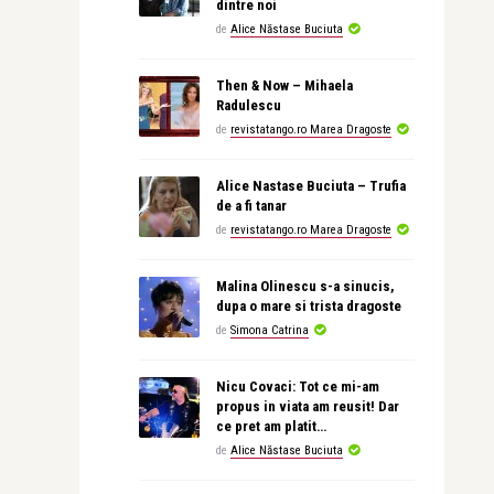
dintre noi
de
Alice Năstase Buciuta
Then & Now – Mihaela
Radulescu
de
revistatango.ro Marea Dragoste
Alice Nastase Buciuta – Trufia
de a fi tanar
de
revistatango.ro Marea Dragoste
Malina Olinescu s-a sinucis,
dupa o mare si trista dragoste
de
Simona Catrina
Nicu Covaci: Tot ce mi-am
propus in viata am reusit! Dar
ce pret am platit…
de
Alice Năstase Buciuta