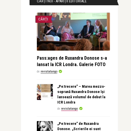
CĂRȚI NOI - APARIȚII EDITORIALE
CĂRȚI
Pass:ages de Ruxandra Donose s-a
lansat la ICR Londra. Galerie FOTO
de
revistatango
„Pe:trecere” – Marea mezzo-
soprană Ruxandra Donose își
lansează volumul de debut la
ICR Londra
de
revistatango
„Pe:trecere” de Ruxandra
Donose. „Scrierile ei sunt