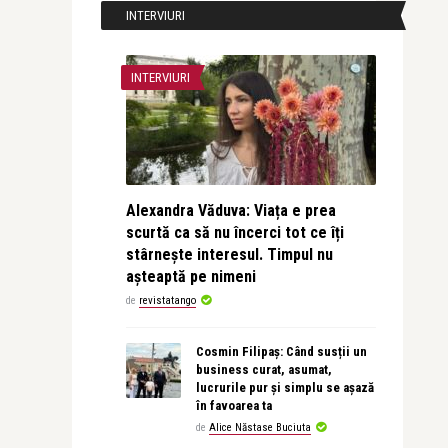
INTERVIURI
INTERVIURI
Alexandra Văduva: Viața e prea
scurtă ca să nu încerci tot ce îți
stârnește interesul. Timpul nu
așteaptă pe nimeni
de
revistatango
Cosmin Filipaș: Când susții un
business curat, asumat,
lucrurile pur și simplu se așază
în favoarea ta
de
Alice Năstase Buciuta