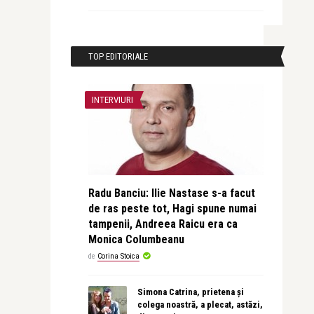
TOP EDITORIALE
INTERVIURI
Radu Banciu: Ilie Nastase s-a facut
de ras peste tot, Hagi spune numai
tampenii, Andreea Raicu era ca
Monica Columbeanu
de
Corina Stoica
Simona Catrina, prietena și
colega noastră, a plecat, astăzi,