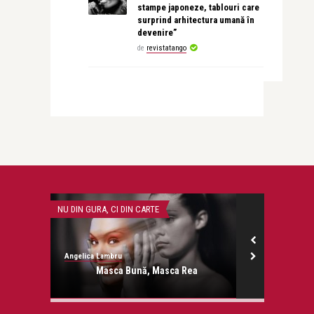
stampe japoneze, tablouri care
surprind arhitectura umană în
devenire”
de
revistatango
NU DIN GURA, CI DIN CARTE
STIRI
Angelica Lambru
revistatango.ro
onose.
Masca Bună, Masca Rea
Sarah Brigh