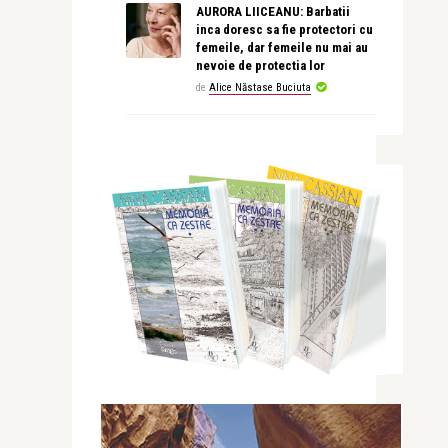
AURORA LIICEANU: Barbatii
inca doresc sa fie protectori cu
femeile, dar femeile nu mai au
nevoie de protectia lor
de
Alice Năstase Buciuta