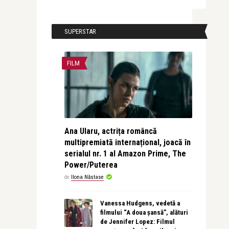
SUPERSTAR
FILM
Ana Ularu, actrița româncă
multipremiată internațional, joacă în
serialul nr. 1 al Amazon Prime, The
Power/Puterea
de
Ilona Năstase
Vanessa Hudgens, vedetă a
filmului “A doua șansă”, alături
de Jennifer Lopez: Filmul