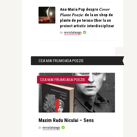
Ana-Maria Pop despre 𝐶𝑜𝑣𝑜𝑟
𝑃𝑙𝑎𝑛𝑡𝑒 𝑃𝑜𝑒𝑧𝑖𝑒: de la un shop de
plante de pe terasa Obor la un
proiect artistic interdisciplinar
de
revistatango
CEA MAI FRUMOASA POEZIE
CEA MAI FRUMOASA POEZIE
Maxim Radu Niculai – Sens
de
revistatango