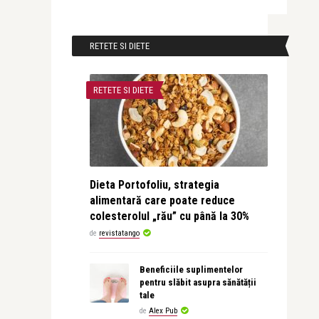
RETETE SI DIETE
RETETE SI DIETE
Dieta Portofoliu, strategia
alimentară care poate reduce
colesterolul „rău” cu până la 30%
de
revistatango
Beneficiile suplimentelor
pentru slăbit asupra sănătății
tale
de
Alex Pub