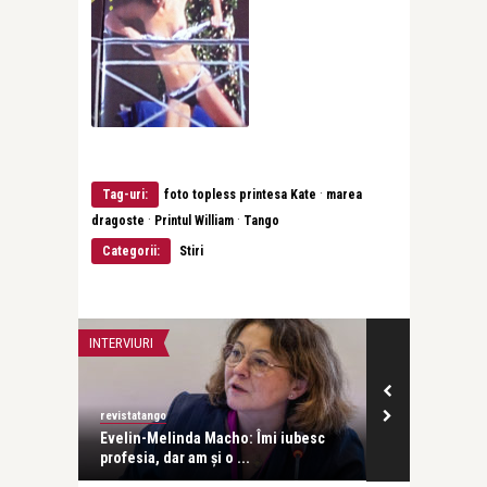
·
Tag-uri:
foto topless printesa Kate
marea
·
·
dragoste
Printul William
Tango
Categorii:
Stiri
INTERVIURI
INTERVIURI
revistatango
Alice Năstase B
Evelin-Melinda Macho: Îmi iubesc
Mihaela Rădul
profesia, dar am și o ...
venit exact câ