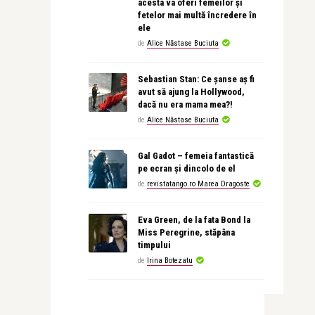
acesta va oferi femeilor și
fetelor mai multă încredere în
ele
de
Alice Năstase Buciuta
Sebastian Stan: Ce șanse aș fi
avut să ajung la Hollywood,
dacă nu era mama mea?!
de
Alice Năstase Buciuta
Gal Gadot – femeia fantastică
pe ecran și dincolo de el
de
revistatango.ro Marea Dragoste
Eva Green, de la fata Bond la
Miss Peregrine, stăpâna
timpului
de
Irina Botezatu