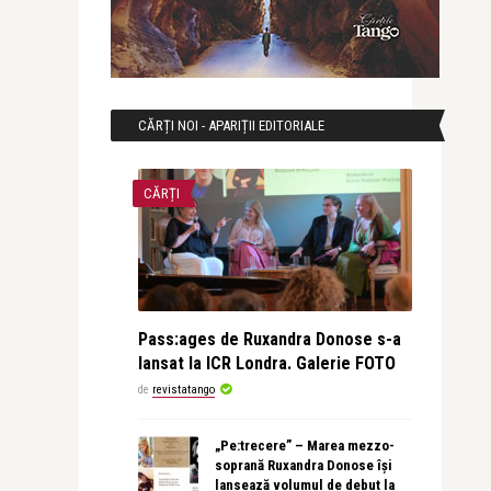
CĂRȚI NOI - APARIȚII EDITORIALE
CĂRȚI
Pass:ages de Ruxandra Donose s-a
lansat la ICR Londra. Galerie FOTO
de
revistatango
„Pe:trecere” – Marea mezzo-
soprană Ruxandra Donose își
lansează volumul de debut la