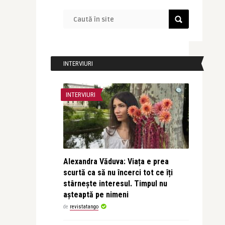
INTERVIURI
INTERVIURI
Alexandra Văduva: Viața e prea
scurtă ca să nu încerci tot ce îți
stârnește interesul. Timpul nu
așteaptă pe nimeni
de
revistatango