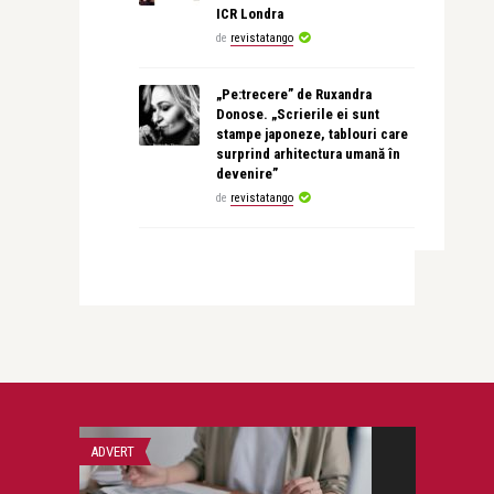
ICR Londra
de
revistatango
„Pe:trecere” de Ruxandra
Donose. „Scrierile ei sunt
stampe japoneze, tablouri care
surprind arhitectura umană în
devenire”
de
revistatango
ADVERT
CĂRȚILE TANGO