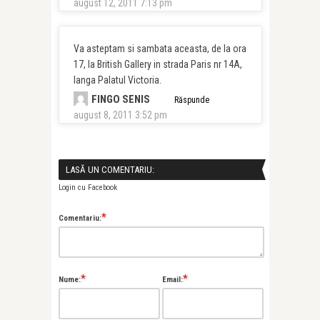
august 12, 2011 7:13 pm
Va asteptam si sambata aceasta, de la ora
17, la British Gallery in strada Paris nr 14A,
langa Palatul Victoria.
FINGO SENIS
Răspunde
august 8, 2011 3:52 pm
LASĂ UN COMENTARIU:
Login cu Facebook
*
Comentariu:
*
*
Nume:
Email: