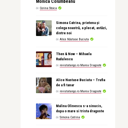
Monica Columbeanu
de
Corina Stoica
Simona Catrina, prietena și
colega noastră, a plecat, astăzi,
dintre noi
de
Alice Năstase Buciuta
Then & Now – Mihaela
Radulescu
de
revistatango.ro Marea Dragoste
Alice Nastase Buciuta – Trufia
de a fi tanar
de
revistatango.ro Marea Dragoste
Malina Olinescu s-a sinucis,
dupa o mare si trista dragoste
de
Simona Catrina