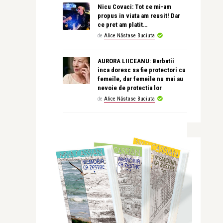
Nicu Covaci: Tot ce mi-am
propus in viata am reusit! Dar
ce pret am platit…
de
Alice Năstase Buciuta
AURORA LIICEANU: Barbatii
inca doresc sa fie protectori cu
femeile, dar femeile nu mai au
nevoie de protectia lor
de
Alice Năstase Buciuta