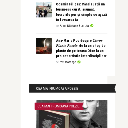
Cosmin Filipaș: Când susții un
business curat, asumat,
lucrurile pur și simplu se așază
în favoarea ta
de
Alice Năstase Buciuta
Ana-Maria Pop despre 𝐶𝑜𝑣𝑜𝑟
𝑃𝑙𝑎𝑛𝑡𝑒 𝑃𝑜𝑒𝑧𝑖𝑒: de la un shop de
plante de pe terasa Obor la un
proiect artistic interdisciplinar
de
revistatango
CEA MAI FRUMOASA POEZIE
CEA MAI FRUMOASA POEZIE