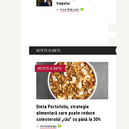
timpului
de
Irina Botezatu
RETETE SI DIETE
RETETE SI DIETE
Dieta Portofoliu, strategia
alimentară care poate reduce
colesterolul „rău” cu până la 30%
de
revistatango