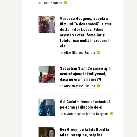
de
Ilona Năstase
Vanessa Hudgens, vedetă a
filmului “A doua șansă”, alături
de Jennifer Lopez: Filmul
acesta va oferi femeilor și
fetelor mai multă încredere în
ele
de
Alice Năstase Buciuta
Sebastian Stan: Ce șanse aș fi
avut să ajung la Hollywood,
dacă nu era mama mea?!
de
Alice Năstase Buciuta
Gal Gadot – femeia fantastică
pe ecran și dincolo de el
de
revistatango.ro Marea Dragoste
Eva Green, de la fata Bond la
Miss Peregrine, stăpâna