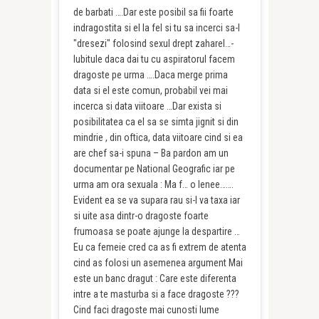
de barbati ….Dar este posibil sa fii foarte
indragostita si el la fel si tu sa incerci sa-l
"dresezi" folosind sexul drept zaharel…-
Iubitule daca dai tu cu aspiratorul facem
dragoste pe urma ….Daca merge prima
data si el este comun, probabil vei mai
incerca si data viitoare …Dar exista si
posibilitatea ca el sa se simta jignit si din
mindrie , din oftica, data viitoare cind si ea
are chef sa-i spuna – Ba pardon am un
documentar pe National Geografic iar pe
urma am ora sexuala : Ma f… o lenee…….
Evident ea se va supara rau si-l va taxa iar
si uite asa dintr-o dragoste foarte
frumoasa se poate ajunge la despartire …
Eu ca femeie cred ca as fi extrem de atenta
cind as folosi un asemenea argument Mai
este un banc dragut : Care este diferenta
intre a te masturba si a face dragoste ???
Cind faci dragoste mai cunosti lume