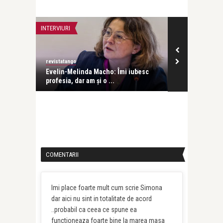
INTERVIURI
INTERVIURI
revistatango
Alice Năstase B
Evelin-Melinda Macho: Îmi iubesc
Mihaela Rădul
profesia, dar am și o ...
venit exact câ
COMENTARII
Imi place foarte mult cum scrie Simona
dar aici nu sint in totalitate de acord
..probabil ca ceea ce spune ea
functioneaza foarte bine la marea masa