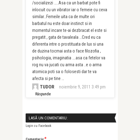
/socializezi …..Asa ca un barbat pote fi
inlocuit cu un vibrator iar o femeie cu ceva
similar…Femeile uita ca de multe ori
barbatul nu este doar instinct si in
momentul incare te-ai dezbracat el este si
pregatit , gata de tavaleala …Cred eu ca
diferenta intre o prostituata de lux si una
de duzina tocmai asta o face filozofia ,
psihologia, imaginatia ….asa ca fetelor va
rog nu va jucati cu arma asta ..e o arma
atomica poti sa o folosesti dar te va
afecta si pe tine …
TUDOR
noiembrie 9, 2011 3:49 pm
Răspunde
LASĂ UN COMENTARIU:
Login cu Facebook
*
Comentariu: