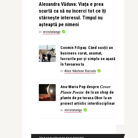
Alexandra Văduva: Viața e prea
scurtă ca să nu încerci tot ce îți
stârnește interesul. Timpul nu
așteaptă pe nimeni
de
revistatango
Cosmin Filipaș: Când susții un
business curat, asumat,
lucrurile pur și simplu se așază
în favoarea ta
de
Alice Năstase Buciuta
Ana-Maria Pop despre 𝐶𝑜𝑣𝑜𝑟
𝑃𝑙𝑎𝑛𝑡𝑒 𝑃𝑜𝑒𝑧𝑖𝑒: de la un shop de
plante de pe terasa Obor la un
proiect artistic interdisciplinar
de
revistatango