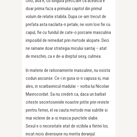
Oho, asa e, cu singura precizare ca aceasta e
doar prima faza a primului capitol din primul
volum de relatie stabila. Dupa ce-am trecut de
prefata asta naclaita-n petale, ne vom lovi fie cu
capul, fie cu fundul de cate-o porcarie masculina
imposibil de remediat prin metode alopate. Deci
ne ramane doar strategia micului santaj – atat
de meschin, ca e de-a dreptul sexy, culmea.
In materie de rationamente masculine, nu exista
coduri ascunse. Ce-i in gusa si-n capusa si, mai
ales, in scarbavnicul madular – vorba lui Nicolae
Mavrocordat. Sa nu credeti ca, daca un barbat
citeste secretoseniile noastre pitite prin reviste
pentru femei, el va cauta metode mai subtile si
mai viclene de a-si masca punctele slabe.
Sexul e o necesitate atat de vizibila a fiintei lor,
incat nicio diversiune nu merita deranjul.