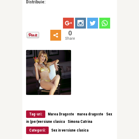
Distribuie:
0
Share
·
·
Tag-uri:
Marea Dragoste
marea dragoste
Sex
·
in (per)versiune clasica
Simona Catrina
Categorii:
Sex in versiune clasica