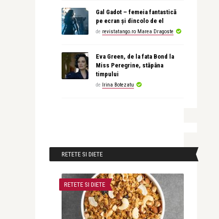
Gal Gadot – femeia fantastică
pe ecran și dincolo de el
de
revistatango.ro Marea Dragoste
Eva Green, de la fata Bond la
Miss Peregrine, stăpâna
timpului
de
Irina Botezatu
RETETE SI DIETE
RETETE SI DIETE