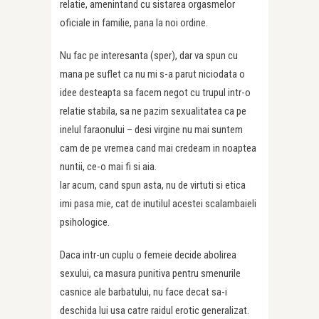
relatie, amenintand cu sistarea orgasmelor
oficiale in familie, pana la noi ordine.
Nu fac pe interesanta (sper), dar va spun cu
mana pe suflet ca nu mi s-a parut niciodata o
idee desteapta sa facem negot cu trupul intr-o
relatie stabila, sa ne pazim sexualitatea ca pe
inelul faraonului – desi virgine nu mai suntem
cam de pe vremea cand mai credeam in noaptea
nuntii, ce-o mai fi si aia.
Iar acum, cand spun asta, nu de virtuti si etica
imi pasa mie, cat de inutilul acestei scalambaieli
psihologice.
Daca intr-un cuplu o femeie decide abolirea
sexului, ca masura punitiva pentru smenurile
casnice ale barbatului, nu face decat sa-i
deschida lui usa catre raidul erotic generalizat.