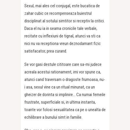
Sexul, mai ales cel conjugal, este bucatica de
zahar cubic ce recompenseaza buiestrul
disciplinat al sotului simtitor si receptiv la critici.
Daca el nu ia in seama cronicile tale verbale,
recitate cu inflexiuni de tignal, atunci va sti ca
nici nu va receptiona vreun deznodamant fizic
satisfacator, prea curand.
Se vor gasi destule cititoare care sa-mi judece
acreala acestui rationament, imi vor spune ca,
atunci cand traversam o dragoste frumoasa, nu-
i asa, sexul vine ca un ritual minunat, ca un
gheizer de dorinta si implinire… Ca numai femeile
frustrate, superficiale si, in ultima instanta,
toante vor folosi sexualitatea ca pe o unealta de
echilibrare a bunului simt in familie.