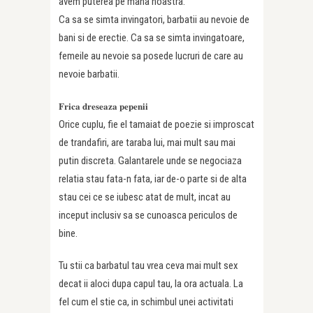
avem puterea pe mana noastra.
Ca sa se simta invingatori, barbatii au nevoie de
bani si de erectie. Ca sa se simta invingatoare,
femeile au nevoie sa posede lucruri de care au
nevoie barbatii.
Frica dreseaza pepenii
Orice cuplu, fie el tamaiat de poezie si improscat
de trandafiri, are taraba lui, mai mult sau mai
putin discreta. Galantarele unde se negociaza
relatia stau fata-n fata, iar de-o parte si de alta
stau cei ce se iubesc atat de mult, incat au
inceput inclusiv sa se cunoasca periculos de
bine.
Tu stii ca barbatul tau vrea ceva mai mult sex
decat ii aloci dupa capul tau, la ora actuala. La
fel cum el stie ca, in schimbul unei activitati