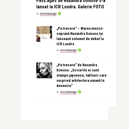
Pass:ages de Ruxandra Donose s-a
lansat la ICR Londra. Galerie FOTO
de
revistatango
„Pe:trecere” – Marea mezzo-
soprană Ruxandra Donose își
lansează volumul de debut la
ICR Londra
de
revistatango
„Pe:trecere” de Ruxandra
Donose. „Scrierile ei sunt
stampe japoneze, tablouri care
surprind arhitectura umană în
devenire”
de
revistatango