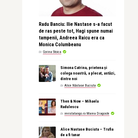
Radu Banciu: Ilie Nastase s-a facut
de ras peste tot, Hagi spune numai
tampenii, Andreea Raicu era ca
Monica Columbeanu
de
Corina Stoica
Simona Catrina, prietena și
colega noastră, a plecat, astăzi,
dintre noi
de
Alice Năstase Buciuta
Then & Now – Mihaela
Radulescu
de
revistatango.ro Marea Dragoste
Alice Nastase Buciuta – Trufia
de a fi tanar