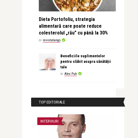
Dieta Portofoliu, strategia
alimentară care poate reduce
colesterolul „rău” cu până la 30%
de
revistatango
Beneficiile suplimentelor
pentru slăbit asupra sănătății
tale
de
Alex Pub
TOP EDITORIALE
INTERVIURI