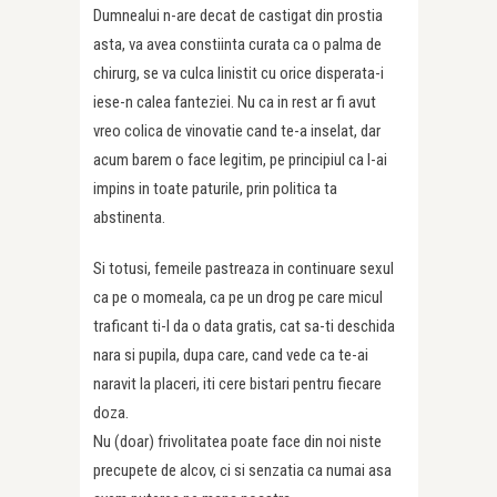
Dumnealui n-are decat de castigat din prostia
asta, va avea constiinta curata ca o palma de
chirurg, se va culca linistit cu orice disperata-i
iese-n calea fanteziei. Nu ca in rest ar fi avut
vreo colica de vinovatie cand te-a inselat, dar
acum barem o face legitim, pe principiul ca l-ai
impins in toate paturile, prin politica ta
abstinenta.
Si totusi, femeile pastreaza in continuare sexul
ca pe o momeala, ca pe un drog pe care micul
traficant ti-l da o data gratis, cat sa-ti deschida
nara si pupila, dupa care, cand vede ca te-ai
naravit la placeri, iti cere bistari pentru fiecare
doza.
Nu (doar) frivolitatea poate face din noi niste
precupete de alcov, ci si senzatia ca numai asa