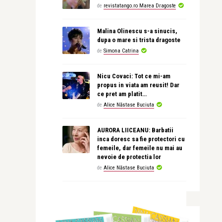
de
revistatango.ro Marea Dragoste
Malina Olinescu s-a sinucis,
dupa o mare si trista dragoste
de
Simona Catrina
Nicu Covaci: Tot ce mi-am
propus in viata am reusit! Dar
ce pret am platit…
de
Alice Năstase Buciuta
AURORA LIICEANU: Barbatii
inca doresc sa fie protectori cu
femeile, dar femeile nu mai au
nevoie de protectia lor
de
Alice Năstase Buciuta