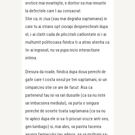
erotice mai invartejite, e doritor sa mai renunte
la defectele care l-au consacrat.
Stie ca, in ziua (sau mai degraba saptamana) in
care tu ai strans opt ciorapi desperecheati dupa
el, i-ai clatit cada de pilozitati carliontate si i-ai
multumit politicoasa fiindca ti-a atras atentia ca
te-ai ingrasat, nu va pupa nicio interactiune
intima.
Dresura da roade, fiindca dupa doua perechi de
gafe care-l costa sexul pe trei saptamani, si-un
cimpanzeu stie ce are de facut. Asa ca
partenerul tau isi va rari dusurile (ca sa nu riste
iar imbacsirea mediului), va purta o singura
pereche de sosete toata saptamana (ca sa nu
te apleci dupa ele si sa-ti procuri scuze anti-sex,
gen lumbago) si, mai ales, va pastra tacerea
asupra farmecului tau adipos, se va multumi sa-