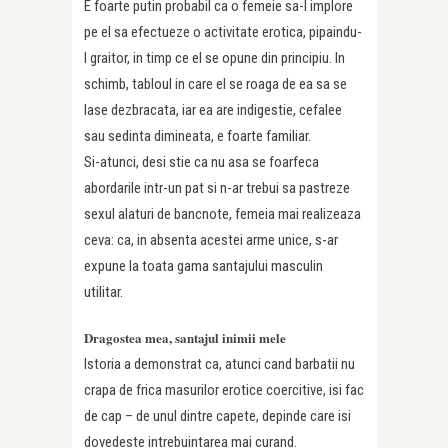
E foarte putin probabil ca o femeie sa-l implore
pe el sa efectueze o activitate erotica, pipaindu-
l graitor, in timp ce el se opune din principiu. In
schimb, tabloul in care el se roaga de ea sa se
lase dezbracata, iar ea are indigestie, cefalee
sau sedinta dimineata, e foarte familiar.
Si-atunci, desi stie ca nu asa se foarfeca
abordarile intr-un pat si n-ar trebui sa pastreze
sexul alaturi de bancnote, femeia mai realizeaza
ceva: ca, in absenta acestei arme unice, s-ar
expune la toata gama santajului masculin
utilitar.
Dragostea mea, santajul inimii mele
Istoria a demonstrat ca, atunci cand barbatii nu
crapa de frica masurilor erotice coercitive, isi fac
de cap – de unul dintre capete, depinde care isi
dovedeste intrebuintarea mai curand.