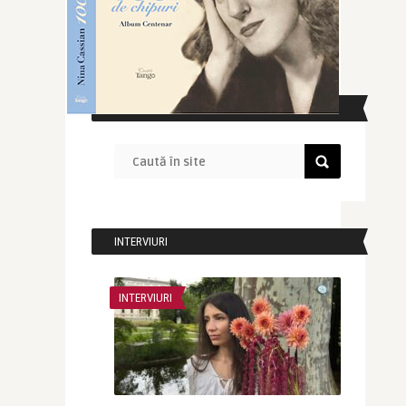
CAUTĂ ÎN SITE
INTERVIURI
INTERVIURI