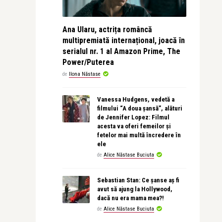
Ana Ularu, actrița româncă
multipremiată internațional, joacă în
serialul nr. 1 al Amazon Prime, The
Power/Puterea
de
Ilona Năstase
Vanessa Hudgens, vedetă a
filmului “A doua șansă”, alături
de Jennifer Lopez: Filmul
acesta va oferi femeilor și
fetelor mai multă încredere în
ele
de
Alice Năstase Buciuta
Sebastian Stan: Ce șanse aș fi
avut să ajung la Hollywood,
dacă nu era mama mea?!
de
Alice Năstase Buciuta