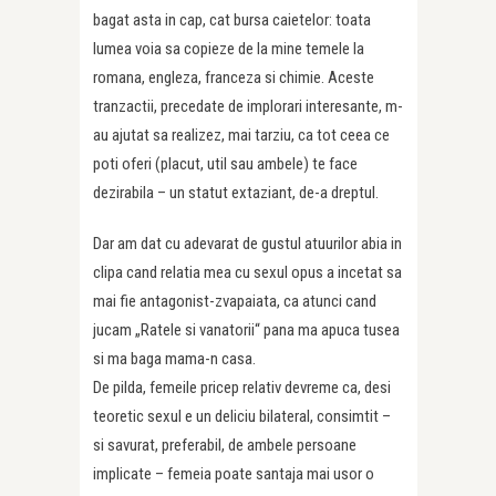
bagat asta in cap, cat bursa caietelor: toata
lumea voia sa copieze de la mine temele la
romana, engleza, franceza si chimie. Aceste
tranzactii, precedate de implorari interesante, m-
au ajutat sa realizez, mai tarziu, ca tot ceea ce
poti oferi (placut, util sau ambele) te face
dezirabila – un statut extaziant, de-a dreptul.
Dar am dat cu adevarat de gustul atuurilor abia in
clipa cand relatia mea cu sexul opus a incetat sa
mai fie antagonist-zvapaiata, ca atunci cand
jucam „Ratele si vanatorii“ pana ma apuca tusea
si ma baga mama-n casa.
De pilda, femeile pricep relativ devreme ca, desi
teoretic sexul e un deliciu bilateral, consimtit –
si savurat, preferabil, de ambele persoane
implicate – femeia poate santaja mai usor o