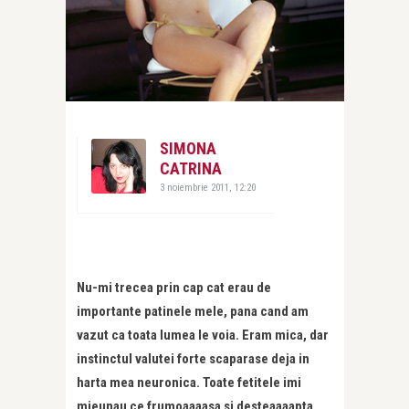
SIMONA
CATRINA
3 noiembrie 2011, 12:20
Nu-mi trecea prin cap cat erau de
importante patinele mele, pana cand am
vazut ca toata lumea le voia. Eram mica, dar
instinctul valutei forte scaparase deja in
harta mea neuronica. Toate fetitele imi
mieunau ce frumoaaaasa si desteaaaapta