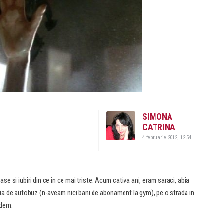
SIMONA
CATRINA
4 februarie 2012, 12:54
se si iubiri din ce in ce mai triste. Acum cativa ani, eram saraci, abia
tia de autobuz (n-aveam nici bani de abonament la gym), pe o strada in
rdem.