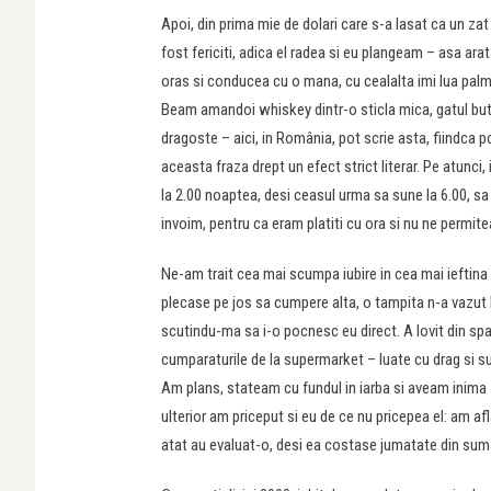
Apoi, din prima mie de dolari care s-a lasat ca un za
fost fericiti, adica el radea si eu plangeam – asa a
oras si conducea cu o mana, cu cealalta imi lua palm
Beam amandoi whiskey dintr-o sticla mica, gatul bute
dragoste – aici, in România, pot scrie asta, fiindca pol
aceasta fraza drept un efect strict literar. Pe atunc
la 2.00 noaptea, desi ceasul urma sa sune la 6.00, sa 
invoim, pentru ca eram platiti cu ora si nu ne permit
Ne-am trait cea mai scumpa iubire in cea mai ieftina 
plecase pe jos sa cumpere alta, o tampita n-a vazut lu
scutindu-ma sa i-o pocnesc eu direct. A lovit din spa
cumparaturile de la supermarket – luate cu drag si sus
Am plans, stateam cu fundul in iarba si aveam inima z
ulterior am priceput si eu de ce nu pricepea el: am af
atat au evaluat-o, desi ea costase jumatate din sum