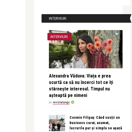
INTERVIURI
INTERVIURI
Alexandra Văduva: Viața e prea
scurtă ca să nu încerci tot ce îți
stârnește interesul. Timpul nu
așteaptă pe nimeni
de
revistatango
Cosmin Filipaș: Când susții un
business curat, asumat,
lucrurile pur și simplu se așază