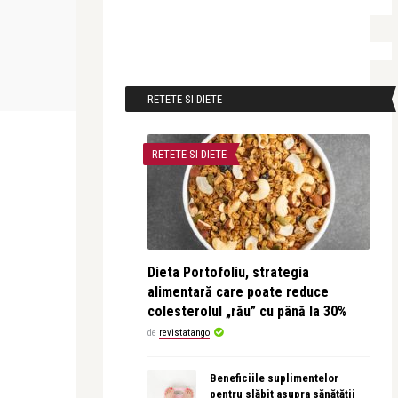
Alice Năstase Buciuta
Alice Năstase B
a noapte
Clepsidra
Îndrăgostiții di
RETETE SI DIETE
RETETE SI DIETE
Dieta Portofoliu, strategia
alimentară care poate reduce
colesterolul „rău” cu până la 30%
de
revistatango
Beneficiile suplimentelor
pentru slăbit asupra sănătății