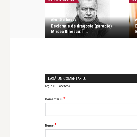
Alex. Ștefănescu
A
Declarație de dragoste (parodie) –
Mircea Dinescu: Î ...
LASĂ UN COMENTARIU:
Login cu Facebook
*
Comentariu:
*
Nume: