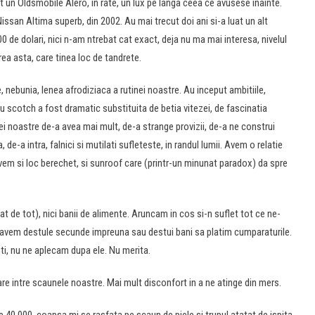
at un Oldsmobile Alero, in rate, un lux pe langa ceea ce avusese inainte.
Nissan Altima superb, din 2002. Au mai trecut doi ani si-a luat un alt
de dolari, nici n-am ntrebat cat exact, deja nu ma mai interesa, nivelul
a asta, care tinea loc de tandrete.
nebunia, lenea afrodiziaca a rutinei noastre. Au inceput ambitiile,
cu scotch a fost dramatic substituita de betia vitezei, de fascinatia
ei noastre de-a avea mai mult, de-a strange provizii, de-a ne construi
de-a intra, falnici si mutilati sufleteste, in randul lumii. Avem o relatie
em si loc berechet, si sunroof care (printr-un minunat paradox) da spre
t de tot), nici banii de alimente. Aruncam in cos si-n suflet tot ce ne-
n-avem destule secunde impreuna sau destui bani sa platim cumparaturile.
, nu ne aplecam dupa ele. Nu merita.
 intre scaunele noastre. Mai mult disconfort in a ne atinge din mers.