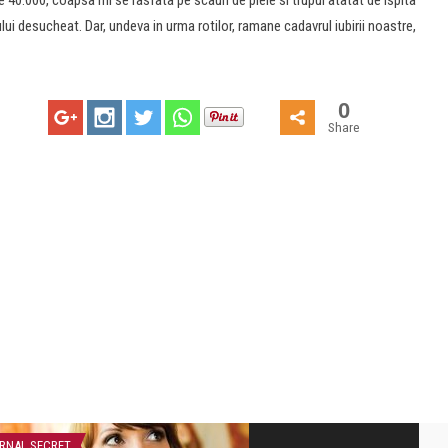
0.000, coapsa mi se rasfata pe scaun de piele si trupul atatat de ispita
ui desucheat. Dar, undeva in urma rotilor, ramane cadavrul iubirii noastre,
0
Share
RNAL SECRET
CEA MAI FRUMOASA POEZIE