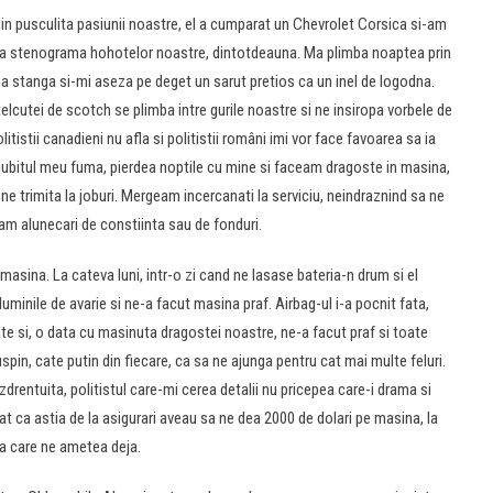
t in pusculita pasiunii noastre, el a cumparat un Chevrolet Corsica si-am
rata stenograma hohotelor noastre, dintotdeauna. Ma plimba noaptea prin
a stanga si-mi aseza pe deget un sarut pretios ca un inel de logodna.
lcutei de scotch se plimba intre gurile noastre si ne insiropa vorbele de
itistii canadieni nu afla si politistii români imi vor face favoarea sa ia
i, iubitul meu fuma, pierdea noptile cu mine si faceam dragoste in masina,
ne trimita la joburi. Mergeam incercanati la serviciu, neindraznind sa ne
eam alunecari de constiinta sau de fonduri.
masina. La cateva luni, intr-o zi cand ne lasase bateria-n drum si el
minile de avarie si ne-a facut masina praf. Airbag-ul i-a pocnit fata,
te si, o data cu masinuta dragostei noastre, ne-a facut praf si toate
pin, cate putin din fiecare, ca sa ne ajunga pentru cat mai multe feluri.
drentuita, politistul care-mi cerea detalii nu pricepea care-i drama si
lat ca astia de la asigurari aveau sa ne dea 2000 de dolari pe masina, la
a care ne ametea deja.