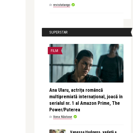
de
revistatango
SUPERSTAR
FILM
Ana Ularu, actrița româncă
multipremiată internațional, joacă în
serialul nr. 1 al Amazon Prime, The
Power/Puterea
de
Ilona Năstase
Vanessa Hudgens, vedetă a