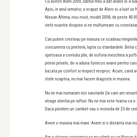
Cu acesti divini 2000, iubitul meu a dat avans si-a lu
Apoi, in anul urmator, a scapat de Alero si-a luat un 
Nissan Altima, nou-nout, model 2008, de peste 40.000 
vietii noastre dospise si ne multumeam cu constatare
Caii putere cresteau pe masura ce scadeau mngierile, 
concurenta cu prietenii, lupta cu standardele. Betia 
spirtoasa a contului plin, de euforia meschina a poft
pensii private, de-a aduna furnicos avans pentru casa, 
bazata pe confort si respect reciproc. Acum, cand av
stele noaptea, nu mai facem dragoste in masina.
Nu ne mai numaram nici sarutarile (la care am renunta
atrage atentia pe rafturi. Nu ne mai este teama ca 
Daca pierdem un zambet sau o moneda de 25 de centi
Avem o masina mai mare. Avem si o distanta mai mare