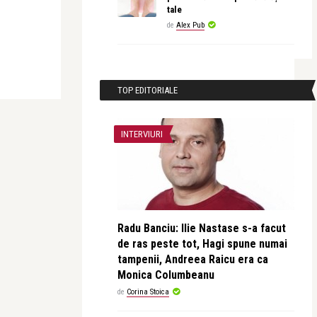
tale
de
Alex Pub
TOP EDITORIALE
INTERVIURI
Radu Banciu: Ilie Nastase s-a facut
de ras peste tot, Hagi spune numai
tampenii, Andreea Raicu era ca
Monica Columbeanu
de
Corina Stoica