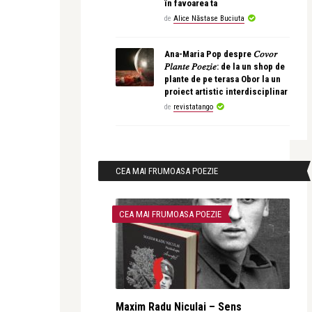
în favoarea ta
de
Alice Năstase Buciuta
Ana-Maria Pop despre 𝐶𝑜𝑣𝑜𝑟
𝑃𝑙𝑎𝑛𝑡𝑒 𝑃𝑜𝑒𝑧𝑖𝑒: de la un shop de
plante de pe terasa Obor la un
proiect artistic interdisciplinar
de
revistatango
CEA MAI FRUMOASA POEZIE
CEA MAI FRUMOASA POEZIE
Maxim Radu Niculai – Sens