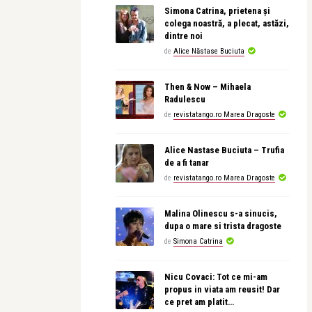
Simona Catrina, prietena și
colega noastră, a plecat, astăzi,
dintre noi
de
Alice Năstase Buciuta
Then & Now – Mihaela
Radulescu
de
revistatango.ro Marea Dragoste
Alice Nastase Buciuta – Trufia
de a fi tanar
de
revistatango.ro Marea Dragoste
Malina Olinescu s-a sinucis,
dupa o mare si trista dragoste
de
Simona Catrina
Nicu Covaci: Tot ce mi-am
propus in viata am reusit! Dar
ce pret am platit…