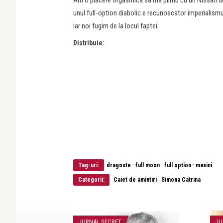
Am o placere orgasmica sa ma plimb cu un Nissan de 4
unul full-option diabolic e recunoscator imperialismul
iar noi fugim de la locul faptei.
Distribuie:
·
·
·
Tag-uri:
dragoste
full moon
full option
masini
·
Categorii:
Caiet de amintiri
Simona Catrina
JURNAL SECRET
JU