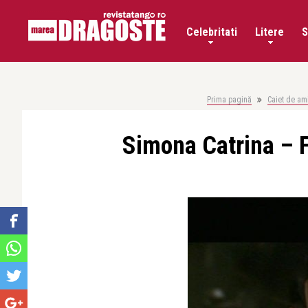
Celebritati
Litere
S
Prima pagină
Caiet de ami
Simona Catrina – F