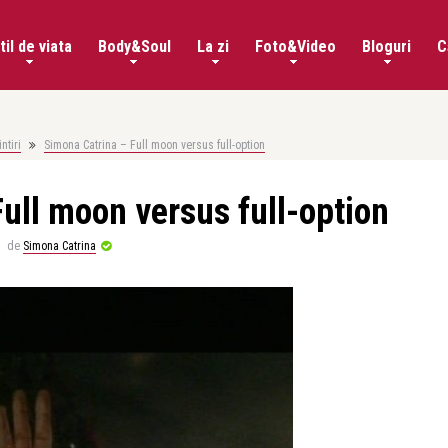
til de viata
Body&Soul
La zi
Foto&Video
Bloguri
C
ntiri
Simona Catrina – Full moon versus full-option
ull moon versus full-option
de
Simona Catrina