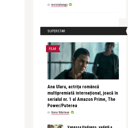
de
revistatango
SUPERSTAR
FILM
Ana Ularu, actrița româncă
multipremiată internațional, joacă în
serialul nr. 1 al Amazon Prime, The
Power/Puterea
de
Ilona Năstase
Vanessa Hudgens, vedetă a