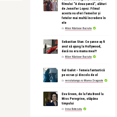
filmului “A doua șansă”, alături
de Jennifer Lopez: Filmul
acesta va oferi femeilor și
fetelor mai multă încredere în
ele
de
Alice Năstase Buciuta
Sebastian Stan: Ce șanse aș fi
avut să ajung la Hollywood,
dacă nu era mama mea?!
de
Alice Năstase Buciuta
Gal Gadot – femeia fantastică
pe ecran și dincolo de el
de
revistatango.ro Marea Dragoste
Eva Green, de la fata Bond la
Miss Peregrine, stăpâna
timpului
de
Irina Botezatu