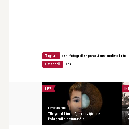
·
·
·
·
Tag-uri:
aer
fotografie
parasutism
sedinta foto
Categorii:
Life
LIFE
IN
revistatango
A
grafia este mult mai
“Beyond Limits”, expoziţie de
V
 ...
fotografie semnată d ...
o