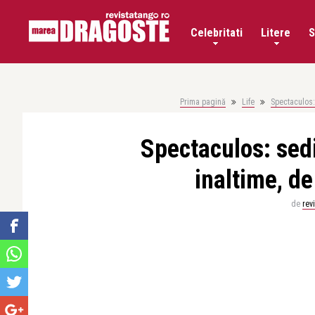
Celebritati
Litere
S
Prima pagină
Life
Spectaculos:
Spectaculos: sedi
inaltime, d
de
rev