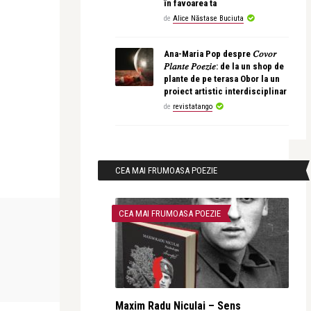
în favoarea ta
de
Alice Năstase Buciuta
Ana-Maria Pop despre 𝐶𝑜𝑣𝑜𝑟
𝑃𝑙𝑎𝑛𝑡𝑒 𝑃𝑜𝑒𝑧𝑖𝑒: de la un shop de
plante de pe terasa Obor la un
proiect artistic interdisciplinar
de
revistatango
CEA MAI FRUMOASA POEZIE
CEA MAI FRUMOASA POEZIE
LIFE
LIFE
revistatango
revistatango
ceste
Annie Leibovitz va prelua curând rolul
Photo Londo
de Artist in Res ...
Ediția a 11-a 
Maxim Radu Niculai – Sens