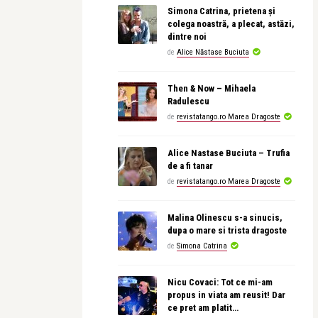
Simona Catrina, prietena și
colega noastră, a plecat, astăzi,
dintre noi
de
Alice Năstase Buciuta
Then & Now – Mihaela
Radulescu
de
revistatango.ro Marea Dragoste
Alice Nastase Buciuta – Trufia
de a fi tanar
de
revistatango.ro Marea Dragoste
Malina Olinescu s-a sinucis,
dupa o mare si trista dragoste
de
Simona Catrina
Nicu Covaci: Tot ce mi-am
propus in viata am reusit! Dar
ce pret am platit…