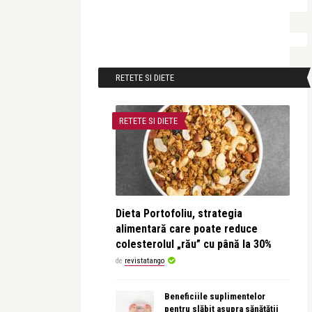
RETETE SI DIETE
RETETE SI DIETE
Dieta Portofoliu, strategia
alimentară care poate reduce
colesterolul „rău” cu până la 30%
de
revistatango
Beneficiile suplimentelor
pentru slăbit asupra sănătății