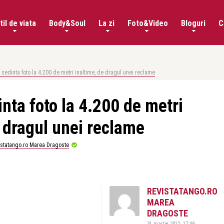
til de viata
Body&Soul
La zi
Foto&Video
Bloguri
C
 sedinta foto la 4.200 de metri inaltime, de dragul unei reclame
nta foto la 4.200 de metri
e dragul unei reclame
istatango.ro Marea Dragoste
REVISTATANGO.RO
MAREA
DRAGOSTE
31 martie 2012, 17:48