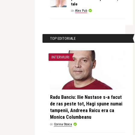
tale
de
Alex Pub
TOP EDITORIALE
INTERVIURI
Radu Banciu: Ilie Nastase s-a facut
de ras peste tot, Hagi spune numai
tampenii, Andreea Raicu era ca
Monica Columbeanu
de
Corina Stoica