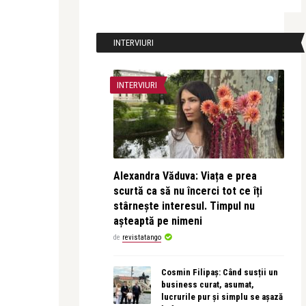
INTERVIURI
INTERVIURI
Alexandra Văduva: Viața e prea
scurtă ca să nu încerci tot ce îți
stârnește interesul. Timpul nu
așteaptă pe nimeni
de
revistatango
Cosmin Filipaș: Când susții un
business curat, asumat,
lucrurile pur și simplu se așază