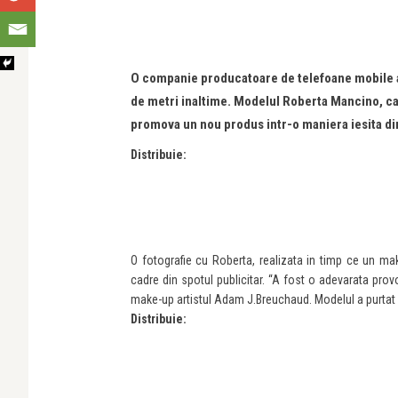
O companie producatoare de telefoane mobile a d
de metri inaltime. Modelul Roberta Mancino, car
promova un nou produs intr-o maniera iesita di
Distribuie:
O fotografie cu Roberta, realizata in timp ce un mak
cadre din spotul publicitar. “A fost o adevarata prov
make-up artistul Adam J.Breuchaud. Modelul a purtat un
Distribuie: