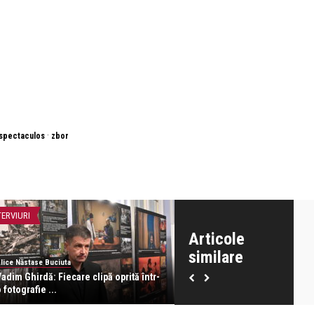
·
spectaculos
zbor
TERVIURI
INTERVIURI
Articole
similare
lice Năstase Buciuta
Alice Năstase Buciuta
adim Ghirdă: Fiecare clipă oprită într-
Constantin Duma: Știam că a
 fotografie ...
imagini vor face part ...