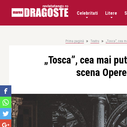
Celebritati
Litere
S
Prima pagină
Teatru
„Tosca”, cea ma
„Tosca”, cea mai put
scena Operei