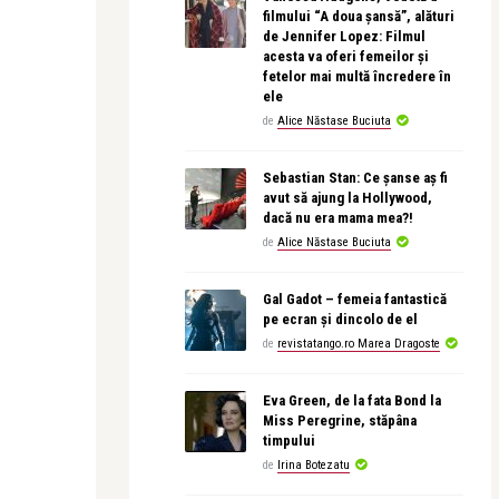
filmului “A doua șansă”, alături
de Jennifer Lopez: Filmul
acesta va oferi femeilor și
fetelor mai multă încredere în
ele
de
Alice Năstase Buciuta
Sebastian Stan: Ce șanse aș fi
avut să ajung la Hollywood,
dacă nu era mama mea?!
de
Alice Năstase Buciuta
Gal Gadot – femeia fantastică
pe ecran și dincolo de el
de
revistatango.ro Marea Dragoste
Eva Green, de la fata Bond la
Miss Peregrine, stăpâna
timpului
de
Irina Botezatu