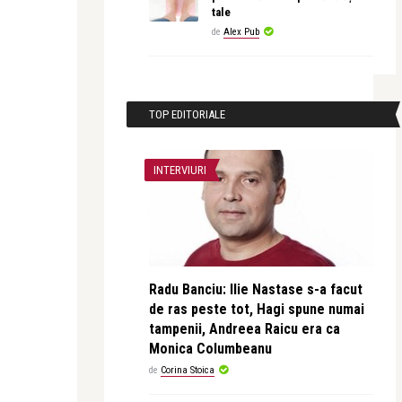
tale
de
Alex Pub
TOP EDITORIALE
INTERVIURI
Radu Banciu: Ilie Nastase s-a facut
de ras peste tot, Hagi spune numai
tampenii, Andreea Raicu era ca
Monica Columbeanu
de
Corina Stoica