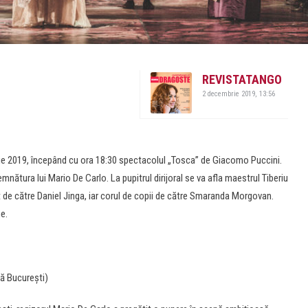
REVISTATANGO
2 decembrie 2019, 13:56
rie 2019, începând cu ora 18:30 spectacolul „Tosca” de Giacomo Puccini.
mnătura lui Mario De Carlo. La pupitrul dirijoral se va afla maestrul Tiberiu
t de către Daniel Jinga, iar corul de copii de către Smaranda Morgovan.
e.
ă București)