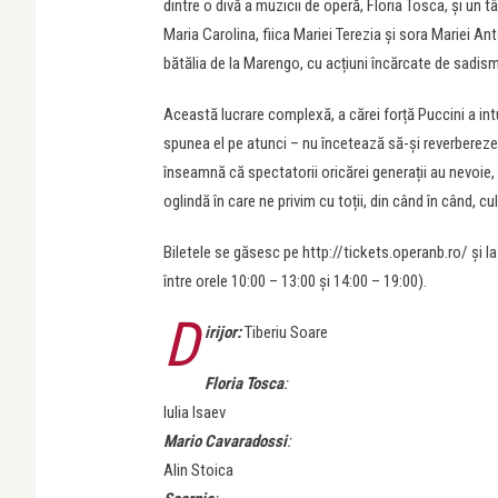
dintre o divă a muzicii de operă, Floria Tosca, și un 
Maria Carolina, fiica Mariei Terezia și sora Mariei An
bătălia de la Marengo, cu acțiuni încărcate de sadis
Această lucrare complexă, a cărei forță Puccini a in
spunea el pe atunci – nu încetează să-și reverbereze
înseamnă că spectatorii oricărei generații au nevoie
oglindă în care ne privim cu toții, din când în când, cu
Biletele se găsesc pe http://tickets.operanb.ro/ și l
între orele 10:00 – 13:00 și 14:00 – 19:00).
D
irijor:
Tiberiu Soare
Floria Tosca
:
Iulia Isaev
Mario Cavaradossi
:
Alin Stoica