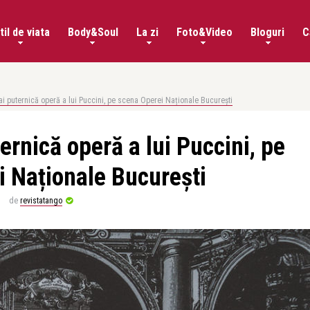
til de viata
Body&Soul
La zi
Foto&Video
Bloguri
C
i puternică operă a lui Puccini, pe scena Operei Naționale București
ernică operă a lui Puccini, pe
 Naționale București
de
revistatango