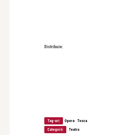
Distribuie:
·
Tag-uri:
Opera
Tosca
Categorii:
Teatru