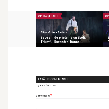
OPERA ȘI BALET
OP
Alice Năstase Buciuta
r
𝑙𝑙𝑜 𝑖𝑛 � ...
Zece ani de prietenie cu Eboli:
Triumful Ruxandrei Donos ...
F
LASĂ UN COMENTARIU:
Login cu Facebook
*
Comentariu: