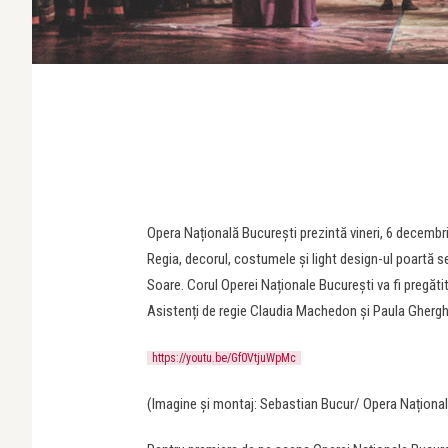
Opera Națională București prezintă vineri, 6 decemb
Regia, decorul, costumele și light design-ul poartă se
Soare. Corul Operei Naționale București va fi pregăti
Asistenți de regie Claudia Machedon și Paula Ghergh
https://youtu.be/Gf0VtjuWpMc
(Imagine și montaj: Sebastian Bucur/ Opera Național