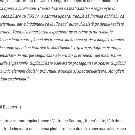
ti, regizorul Mario De Carlo a pregătit o punere în scenă ambițioasă,
 operă a lui Puccini. Covârșitoarea sa teatralitate se regăsește în
or sensibil are cu TOSCA o sarcină ușoară: trebuie să închidă ochii și… să
smului, dar e indubitabil că în „Tosca” autorul insistă pe detalii realiste
uternice. Tocmai exacerbarea aspectelor de cruzime și morbiditate
e unui teatru care pleacă din trucurile lui Seneca și, de-a lungul execuției
de sânge specifice teatrului Grand Guignol. Toți trei protagoniștii mor, și
depărtare de morțile languroase ale eroilor și eroinelor din melodrame.
ile și pasiunile. Supliciul este adevăratul protagonist al operei. Supliciul
a unic element decisiv, prin ritual, exhibiție și spectacularizare. Am găsit
doarea chinului.”
ă București)
teatru a dramaturgului francez Victorien Sardou, „Tosca” este, fără doar
a fost eliminată orice scenă plictisitoare; o dramă a unei mari iubiri – cea