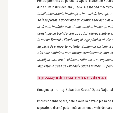
Pentru premiera de pe scena Operei Naționale Bucureș
după cum însuși declară: „
TOSCA este cea mai tragică
totalitatepe scenă, în situații și în muzică. Un regiz
se lase purtat. Puccini nu e un compozitor asociat veri
și că este în căutare de efecte scenice în nuanțe p
constituie un
trait d’union
cu
coduri reprezetantive al
în scena Teatrului Elisabetan, ajunge până la râurile 
au parte de o moarte violentă. Suntem la ani lumină 
Aici este nimicirea care învinge sentimentele, impulsur
arhetipal care are în el însuși rațiunea și se impune c
inspirația în ceea ce Michael Foucalt numea – Splen
https://www.youtube.com/watch?v=h_M5YjVXlxs&t=37s
(Imagine și montaj: Sebastian Bucur/ Opera Național
Impresionanta operă, care a avut la bază o piesă de 
și poate, o dramă puternică, asemenea vieții din care 