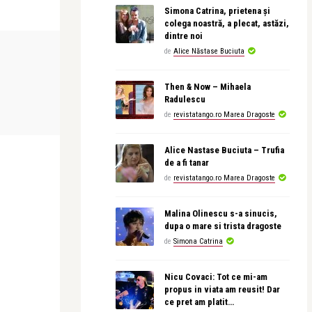
Simona Catrina, prietena și
colega noastră, a plecat, astăzi,
dintre noi
OPERA ȘI BALET
OPERA ȘI BALET
de
Alice Năstase Buciuta
Then & Now – Mihaela
revistatango
Alice Năstase B
Radulescu
es, în
Bărbierul din Sevilla, de la Opera
Îndrăgostiții di
de
revistatango.ro Marea Dragoste
Națională Bucureș ...
Alice Nastase Buciuta – Trufia
de a fi tanar
de
revistatango.ro Marea Dragoste
Malina Olinescu s-a sinucis,
dupa o mare si trista dragoste
de
Simona Catrina
Nicu Covaci: Tot ce mi-am
propus in viata am reusit! Dar
ce pret am platit…