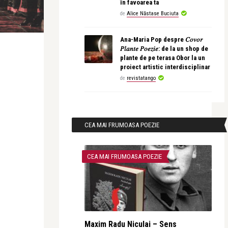
în favoarea ta
de
Alice Năstase Buciuta
Ana-Maria Pop despre 𝐶𝑜𝑣𝑜𝑟
𝑃𝑙𝑎𝑛𝑡𝑒 𝑃𝑜𝑒𝑧𝑖𝑒: de la un shop de
plante de pe terasa Obor la un
proiect artistic interdisciplinar
de
revistatango
CEA MAI FRUMOASA POEZIE
CEA MAI FRUMOASA POEZIE
Maxim Radu Niculai – Sens