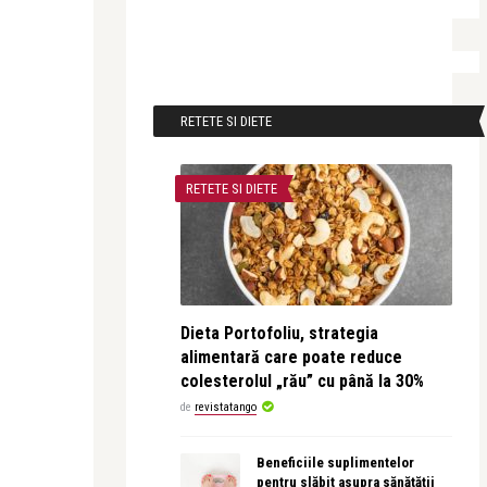
RETETE SI DIETE
RETETE SI DIETE
Dieta Portofoliu, strategia
alimentară care poate reduce
colesterolul „rău” cu până la 30%
de
revistatango
Beneficiile suplimentelor
pentru slăbit asupra sănătății