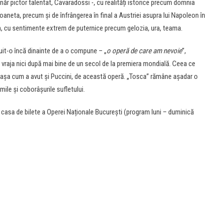
tânăr pictor talentat, Cavaradossi -, cu realități istorice precum domnia
toaneta, precum și de înfrângerea în final a Austriei asupra lui Napoleon în
m, cu sentimente extrem de puternice precum gelozia, ura, teama.
tuit-o încă dinainte de a o compune – „
o operă de care am nevoie
”,
 vraja nici după mai bine de un secol de la premiera mondială. Ceea ce
, așa cum a avut și Puccini, de această operă. „Tosca” rămâne așadar o
lmile și coborâșurile sufletului.
a casa de bilete a Operei Naționale București (program luni – duminică