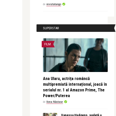
de
revistatango
SUPERSTAR
FILM
Ana Ularu, actrița româncă
multipremiată internațional, joacă în
serialul nr. 1 al Amazon Prime, The
Power/Puterea
de
Ilona Năstase
Vanessa Hudgens, vedetă a