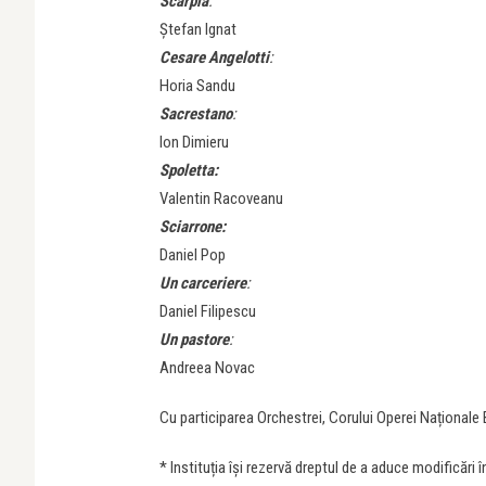
Scarpia
:
Ștefan Ignat
Cesare Angelotti
:
Horia Sandu
Sacrestano
:
Ion Dimieru
Spoletta:
Valentin Racoveanu
Sciarrone:
Daniel Pop
Un carceriere
:
Daniel Filipescu
Un pastore
:
Andreea Novac
Cu participarea Orchestrei, Corului Operei Naționale 
* Instituția își rezervă dreptul de a aduce modificări î