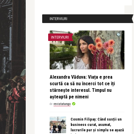
INTERVIURI
INTERVIURI
Alexandra Văduva: Viața e prea
scurtă ca să nu încerci tot ce îți
stârnește interesul. Timpul nu
așteaptă pe nimeni
de
revistatango
Cosmin Filipaș: Când susții un
business curat, asumat,
lucrurile pur și simplu se așază