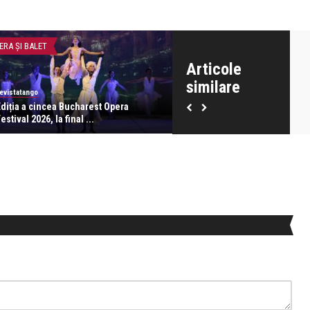
ERA ȘI BALET
OPERA ȘI BALET
Articole
similare
evistatango
revistatango
Ediția a cincea Bucharest Opera
Premieră Lakmé de Léo Delib
estival 2026, la final ...
regia lui Andrei � ...