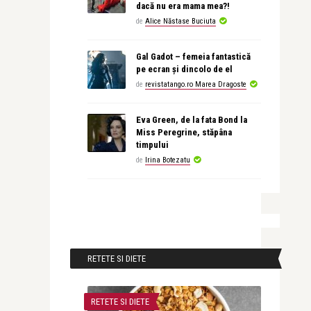
dacă nu era mama mea?!
de
Alice Năstase Buciuta
Gal Gadot – femeia fantastică
pe ecran și dincolo de el
de
revistatango.ro Marea Dragoste
Eva Green, de la fata Bond la
Miss Peregrine, stăpâna
timpului
de
Irina Botezatu
RETETE SI DIETE
RETETE SI DIETE