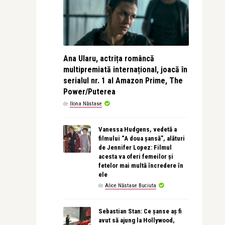
Ana Ularu, actrița româncă
multipremiată internațional, joacă în
serialul nr. 1 al Amazon Prime, The
Power/Puterea
de
Ilona Năstase
Vanessa Hudgens, vedetă a
filmului “A doua șansă”, alături
de Jennifer Lopez: Filmul
acesta va oferi femeilor și
fetelor mai multă încredere în
ele
de
Alice Năstase Buciuta
Sebastian Stan: Ce șanse aș fi
avut să ajung la Hollywood,