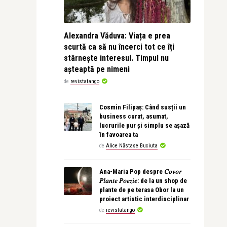
Alexandra Văduva: Viața e prea
scurtă ca să nu încerci tot ce îți
stârnește interesul. Timpul nu
așteaptă pe nimeni
de
revistatango
Cosmin Filipaș: Când susții un
business curat, asumat,
lucrurile pur și simplu se așază
în favoarea ta
de
Alice Năstase Buciuta
Ana-Maria Pop despre 𝐶𝑜𝑣𝑜𝑟
𝑃𝑙𝑎𝑛𝑡𝑒 𝑃𝑜𝑒𝑧𝑖𝑒: de la un shop de
plante de pe terasa Obor la un
proiect artistic interdisciplinar
de
revistatango