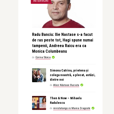
INTERVIURI
Radu Banciu: Ilie Nastase s-a facut
de ras peste tot, Hagi spune numai
tampenii, Andreea Raicu era ca
Monica Columbeanu
de
Corina Stoica
Simona Catrina, prietena și
colega noastră, a plecat, astăzi,
dintre noi
de
Alice Năstase Buciuta
Then & Now – Mihaela
Radulescu
de
revistatango.ro Marea Dragoste