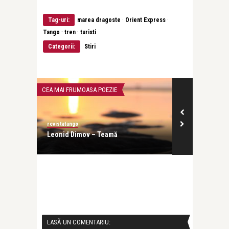
·
·
Tag-uri:
marea dragoste
Orient Express
·
·
Tango
tren
turisti
Categorii:
Stiri
CEA MAI FRUMOASA POEZIE
INTERVIURI
revistatango
revistatango
ști pe
Leonid Dimov – Teamă
Evelin-Melin
profesia, dar 
LASĂ UN COMENTARIU: