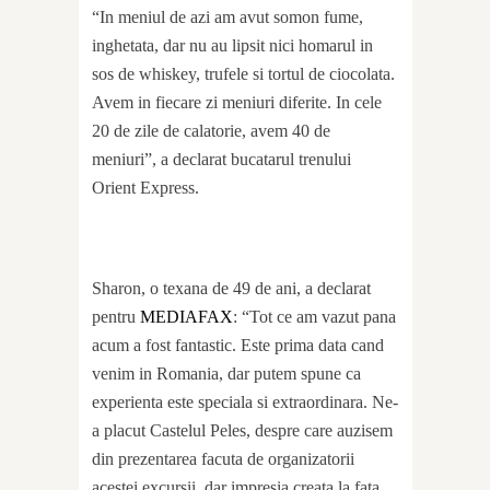
“In meniul de azi am avut somon fume,
inghetata, dar nu au lipsit nici homarul in
sos de whiskey, trufele si tortul de ciocolata.
Avem in fiecare zi meniuri diferite. In cele
20 de zile de calatorie, avem 40 de
meniuri”, a declarat bucatarul trenului
Orient Express.
Sharon, o texana de 49 de ani, a declarat
pentru
MEDIAFAX
: “Tot ce am vazut pana
acum a fost fantastic. Este prima data cand
venim in Romania, dar putem spune ca
experienta este speciala si extraordinara. Ne-
a placut Castelul Peles, despre care auzisem
din prezentarea facuta de organizatorii
acestei excursii, dar impresia creata la fata