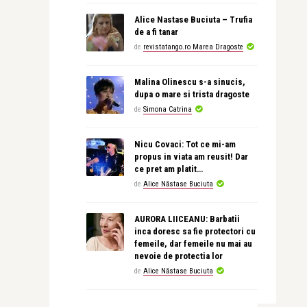
Alice Nastase Buciuta – Trufia
de a fi tanar
de
revistatango.ro Marea Dragoste
Malina Olinescu s-a sinucis,
dupa o mare si trista dragoste
de
Simona Catrina
Nicu Covaci: Tot ce mi-am
propus in viata am reusit! Dar
ce pret am platit…
de
Alice Năstase Buciuta
AURORA LIICEANU: Barbatii
inca doresc sa fie protectori cu
femeile, dar femeile nu mai au
nevoie de protectia lor
de
Alice Năstase Buciuta