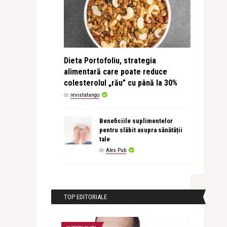
Dieta Portofoliu, strategia
alimentară care poate reduce
colesterolul „rău” cu până la 30%
de
revistatango
Beneficiile suplimentelor
pentru slăbit asupra sănătății
tale
de
Alex Pub
TOP EDITORIALE