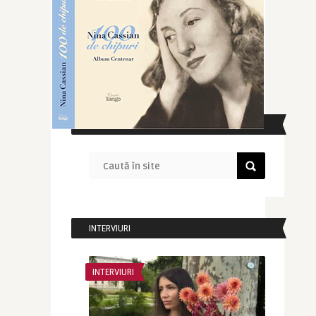
CAUTĂ ÎN SITE
INTERVIURI
INTERVIURI