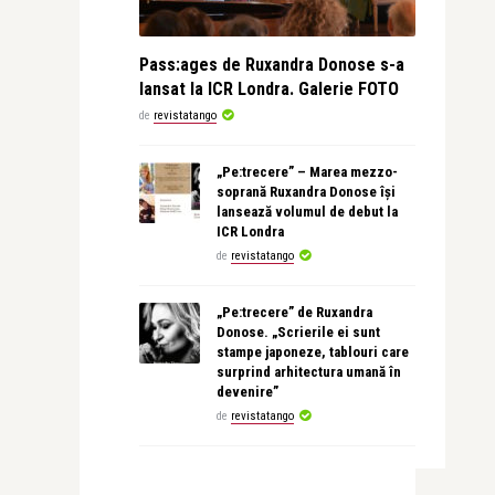
Pass:ages de Ruxandra Donose s-a
lansat la ICR Londra. Galerie FOTO
de
revistatango
„Pe:trecere” – Marea mezzo-
soprană Ruxandra Donose își
lansează volumul de debut la
ICR Londra
de
revistatango
„Pe:trecere” de Ruxandra
Donose. „Scrierile ei sunt
stampe japoneze, tablouri care
surprind arhitectura umană în
devenire”
de
revistatango