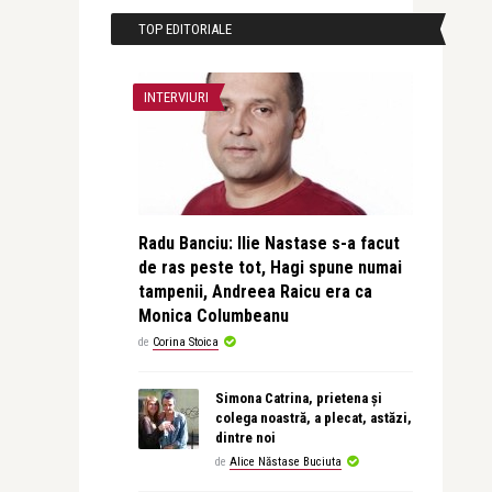
TOP EDITORIALE
INTERVIURI
Radu Banciu: Ilie Nastase s-a facut
de ras peste tot, Hagi spune numai
tampenii, Andreea Raicu era ca
Monica Columbeanu
de
Corina Stoica
Simona Catrina, prietena și
colega noastră, a plecat, astăzi,
dintre noi
de
Alice Năstase Buciuta