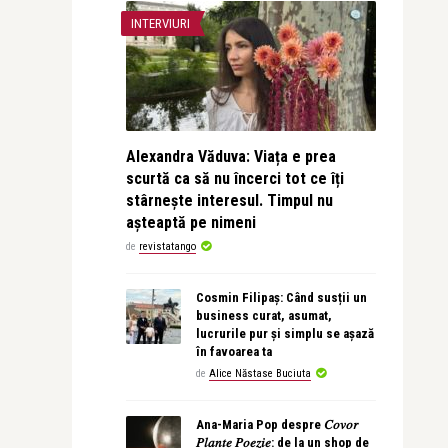
INTERVIURI
Alexandra Văduva: Viața e prea
scurtă ca să nu încerci tot ce îți
stârnește interesul. Timpul nu
așteaptă pe nimeni
de
revistatango
Cosmin Filipaș: Când susții un
business curat, asumat,
lucrurile pur și simplu se așază
în favoarea ta
de
Alice Năstase Buciuta
Ana-Maria Pop despre 𝐶𝑜𝑣𝑜𝑟
𝑃𝑙𝑎𝑛𝑡𝑒 𝑃𝑜𝑒𝑧𝑖𝑒: de la un shop de