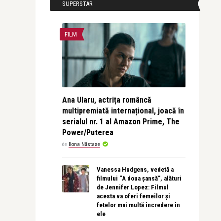
SUPERSTAR
FILM
Ana Ularu, actrița româncă
multipremiată internațional, joacă în
serialul nr. 1 al Amazon Prime, The
Power/Puterea
de
Ilona Năstase
Vanessa Hudgens, vedetă a
filmului “A doua șansă”, alături
de Jennifer Lopez: Filmul
acesta va oferi femeilor și
fetelor mai multă încredere în
ele