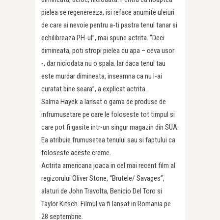
pielea se regenereaza, isi reface anumite uleiuri
de care ai nevoie pentru a-ti pastra tenul tanar si
echilibreaza PH-ul”, mai spune actrita. “Deci
dimineata, poti stropi pielea cu apa – ceva usor
-, dar niciodata nu o spala. Iar daca tenul tau
este murdar dimineata, inseamna ca nu l-ai
curatat bine seara”, a explicat actrita.
Salma Hayek a lansat o gama de produse de
infrumusetare pe care le foloseste tot timpul si
care pot fi gasite intr-un singur magazin din SUA.
Ea atribuie frumusetea tenului sau si faptului ca
foloseste aceste creme.
Actrita americana joaca in cel mai recent film al
regizorului Oliver Stone, “Brutele/ Savages”,
alaturi de John Travolta, Benicio Del Toro si
Taylor Kitsch. Filmul va fi lansat in Romania pe
28 septembrie.