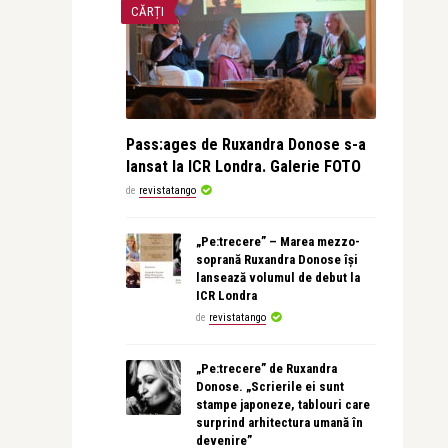
CĂRȚI
Pass:ages de Ruxandra Donose s-a
lansat la ICR Londra. Galerie FOTO
de
revistatango
„Pe:trecere” – Marea mezzo-
soprană Ruxandra Donose își
lansează volumul de debut la
ICR Londra
de
revistatango
„Pe:trecere” de Ruxandra
Donose. „Scrierile ei sunt
stampe japoneze, tablouri care
surprind arhitectura umană în
devenire”