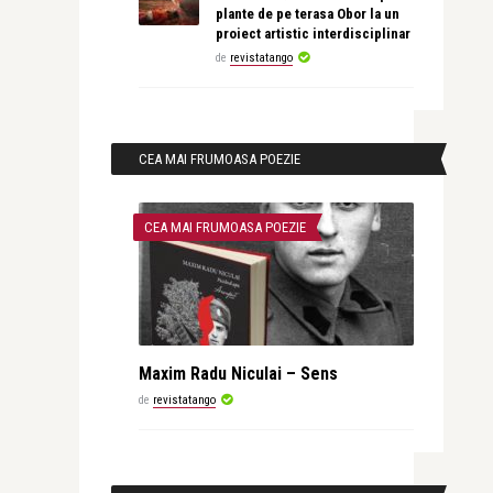
plante de pe terasa Obor la un
proiect artistic interdisciplinar
de
revistatango
CEA MAI FRUMOASA POEZIE
CEA MAI FRUMOASA POEZIE
Maxim Radu Niculai – Sens
de
revistatango