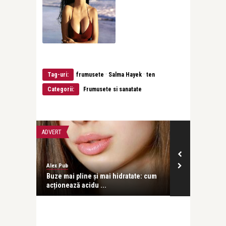
·
·
Tag-uri:
frumusete
Salma Hayek
ten
Categorii:
Frumusete si sanatate
ADVERT
ADVERT
Alex Pub
revistatango
listică:
Buze mai pline și mai hidratate: cum
Colagen și f
acționează acidu ...
în profunzim