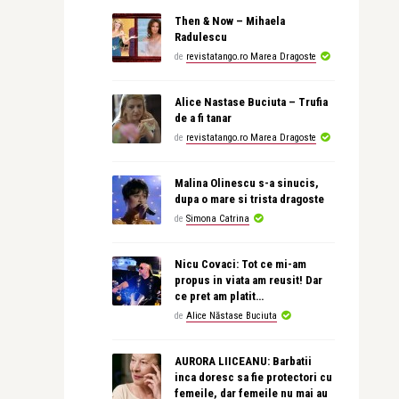
Then & Now – Mihaela
Radulescu
de
revistatango.ro Marea Dragoste
Alice Nastase Buciuta – Trufia
de a fi tanar
de
revistatango.ro Marea Dragoste
Malina Olinescu s-a sinucis,
dupa o mare si trista dragoste
de
Simona Catrina
Nicu Covaci: Tot ce mi-am
propus in viata am reusit! Dar
ce pret am platit…
de
Alice Năstase Buciuta
AURORA LIICEANU: Barbatii
inca doresc sa fie protectori cu
femeile, dar femeile nu mai au