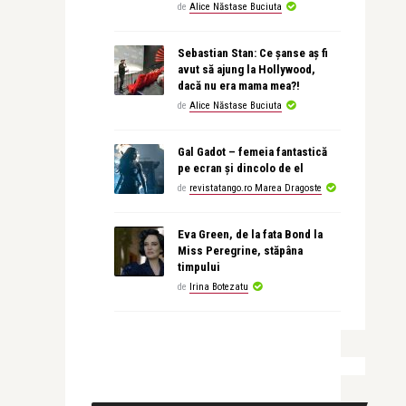
de
Alice Năstase Buciuta
Sebastian Stan: Ce șanse aș fi
avut să ajung la Hollywood,
dacă nu era mama mea?!
de
Alice Năstase Buciuta
Gal Gadot – femeia fantastică
pe ecran și dincolo de el
de
revistatango.ro Marea Dragoste
Eva Green, de la fata Bond la
Miss Peregrine, stăpâna
timpului
de
Irina Botezatu