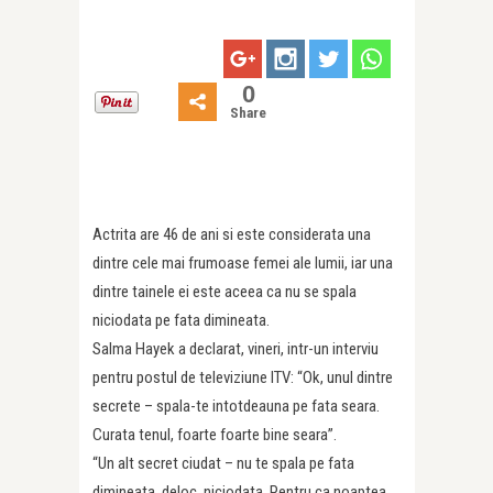
0
Share
Actrita are 46 de ani si este considerata una
dintre cele mai frumoase femei ale lumii, iar una
dintre tainele ei este aceea ca nu se spala
niciodata pe fata dimineata.
Salma Hayek a declarat, vineri, intr-un interviu
pentru postul de televiziune ITV: “Ok, unul dintre
secrete – spala-te intotdeauna pe fata seara.
Curata tenul, foarte foarte bine seara”.
“Un alt secret ciudat – nu te spala pe fata
dimineata, deloc, niciodata. Pentru ca noaptea