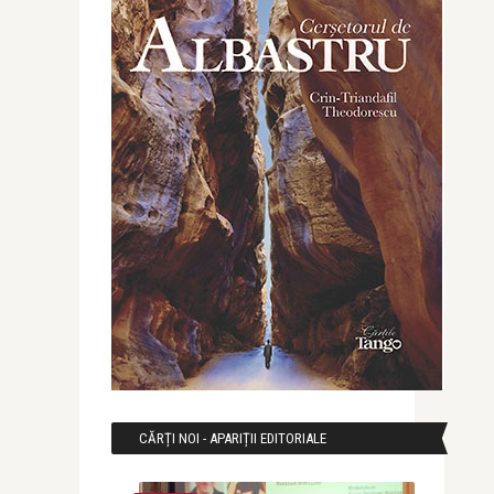
CĂRȚI NOI - APARIȚII EDITORIALE