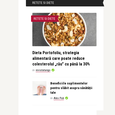
RETETE SI DIETE
RETETE SI DIETE
Dieta Portofoliu, strategia
alimentară care poate reduce
colesterolul „rău” cu până la 30%
de
revistatango
Beneficiile suplimentelor
pentru slăbit asupra sănătății
tale
de
Alex Pub