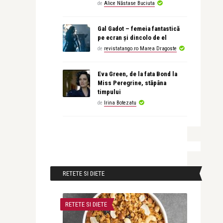
de
Alice Năstase Buciuta
Gal Gadot – femeia fantastică
pe ecran și dincolo de el
de
revistatango.ro Marea Dragoste
Eva Green, de la fata Bond la
Miss Peregrine, stăpâna
timpului
de
Irina Botezatu
RETETE SI DIETE
RETETE SI DIETE