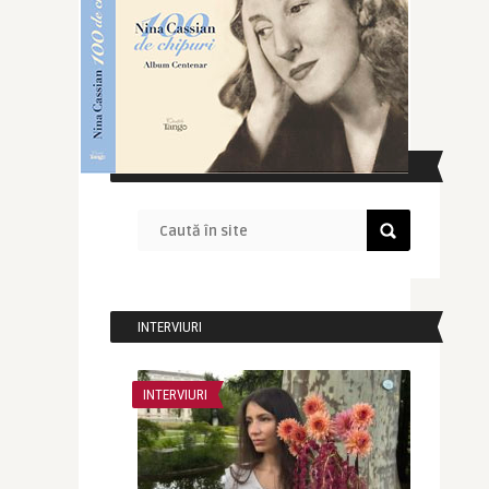
CAUTĂ ÎN SITE
INTERVIURI
INTERVIURI