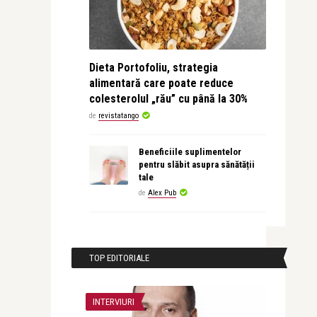
Dieta Portofoliu, strategia
alimentară care poate reduce
colesterolul „rău” cu până la 30%
de
revistatango
Beneficiile suplimentelor
pentru slăbit asupra sănătății
tale
de
Alex Pub
TOP EDITORIALE
INTERVIURI