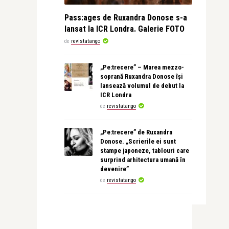
Pass:ages de Ruxandra Donose s-a
lansat la ICR Londra. Galerie FOTO
de
revistatango
„Pe:trecere” – Marea mezzo-
soprană Ruxandra Donose își
lansează volumul de debut la
ICR Londra
de
revistatango
„Pe:trecere” de Ruxandra
Donose. „Scrierile ei sunt
stampe japoneze, tablouri care
surprind arhitectura umană în
devenire”
de
revistatango