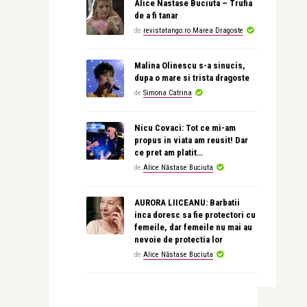
Alice Nastase Buciuta – Trufia
de a fi tanar
de
revistatango.ro Marea Dragoste
Malina Olinescu s-a sinucis,
dupa o mare si trista dragoste
de
Simona Catrina
Nicu Covaci: Tot ce mi-am
propus in viata am reusit! Dar
ce pret am platit…
de
Alice Năstase Buciuta
AURORA LIICEANU: Barbatii
inca doresc sa fie protectori cu
femeile, dar femeile nu mai au
nevoie de protectia lor
de
Alice Năstase Buciuta