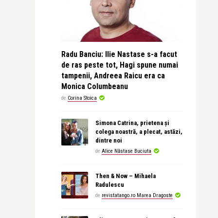
Radu Banciu: Ilie Nastase s-a facut
de ras peste tot, Hagi spune numai
tampenii, Andreea Raicu era ca
Monica Columbeanu
de
Corina Stoica
Simona Catrina, prietena și
colega noastră, a plecat, astăzi,
dintre noi
de
Alice Năstase Buciuta
Then & Now – Mihaela
Radulescu
de
revistatango.ro Marea Dragoste