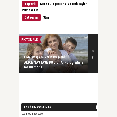
·
·
Tag-uri:
Marea Dragoste
Elizabeth Taylor
Printesa Lia
Categorii:
Stiri
PICTORIALE
INTERVIURI
revistatango.ro Marea Dragoste
revistatango.ro
ALICE NASTASE BUCIUTA: Fotografii la
Luminita Ang
malul marii
ratiunii. Nu po
LASĂ UN COMENTARIU:
Login cu Facebook