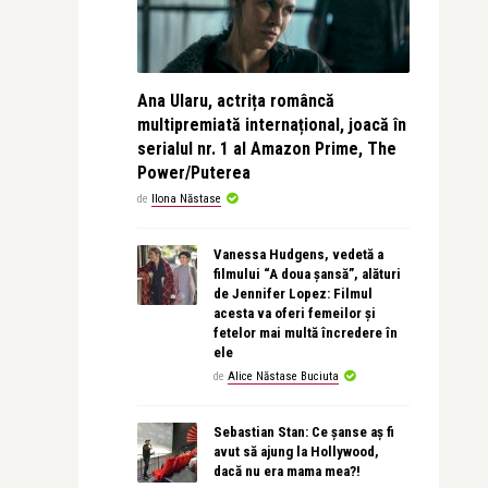
Ana Ularu, actrița româncă
multipremiată internațional, joacă în
serialul nr. 1 al Amazon Prime, The
Power/Puterea
de
Ilona Năstase
Vanessa Hudgens, vedetă a
filmului “A doua șansă”, alături
de Jennifer Lopez: Filmul
acesta va oferi femeilor și
fetelor mai multă încredere în
ele
de
Alice Năstase Buciuta
Sebastian Stan: Ce șanse aș fi
avut să ajung la Hollywood,
dacă nu era mama mea?!