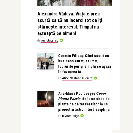
Alexandra Văduva: Viața e prea
scurtă ca să nu încerci tot ce îți
stârnește interesul. Timpul nu
așteaptă pe nimeni
de
revistatango
Cosmin Filipaș: Când susții un
business curat, asumat,
lucrurile pur și simplu se așază
în favoarea ta
de
Alice Năstase Buciuta
Ana-Maria Pop despre 𝐶𝑜𝑣𝑜𝑟
𝑃𝑙𝑎𝑛𝑡𝑒 𝑃𝑜𝑒𝑧𝑖𝑒: de la un shop de
plante de pe terasa Obor la un
proiect artistic interdisciplinar
de
revistatango