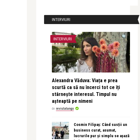
INTERVIURI
INTERVIURI
Alexandra Văduva: Viața e prea
scurtă ca să nu încerci tot ce îți
stârnește interesul. Timpul nu
așteaptă pe nimeni
de
revistatango
Cosmin Filipaș: Când susții un
business curat, asumat,
lucrurile pur și simplu se așază