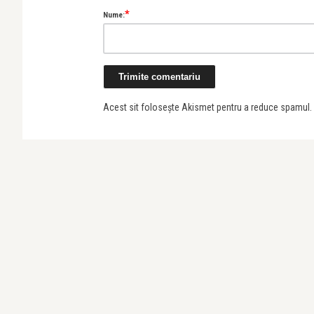
*
Nume:
Buciuta
“All At Once”. Spectacol
Acest sit folosește Akismet pentru a reduce spamul.