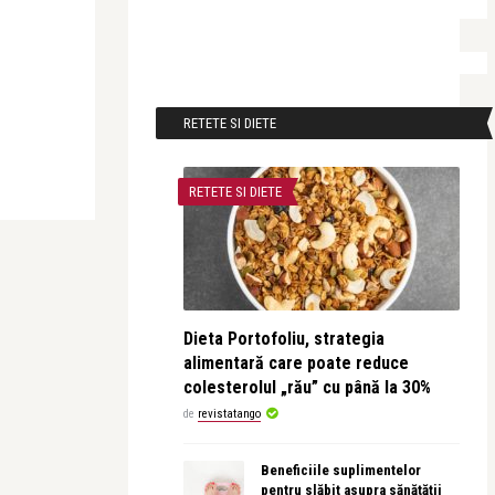
RETETE SI DIETE
RETETE SI DIETE
Dieta Portofoliu, strategia
alimentară care poate reduce
colesterolul „rău” cu până la 30%
de
revistatango
Beneficiile suplimentelor
pentru slăbit asupra sănătății