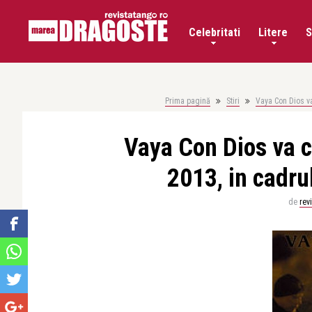
Celebritati
Litere
S
Prima pagină
Stiri
Vaya Con Dios va
Vaya Con Dios va c
2013, in cadru
de
rev