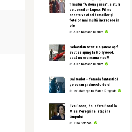
filmului “A doua șansă”, alături
de Jennifer Lopez: Filmul
acesta va oferi femeilor și
STIRI
fetelor mai multă încredere în
ele
de
Alice Năstase Buciuta
revistatango
l George
Peste 1.000 de oameni au participat la
Sebastian Stan: Ce șanse aș fi
 ...
cea mai mare degu ...
avut să ajung la Hollywood,
dacă nu era mama mea?!
de
Alice Năstase Buciuta
Gal Gadot – femeia fantastică
pe ecran și dincolo de el
de
revistatango.ro Marea Dragoste
Eva Green, de la fata Bond la
Miss Peregrine, stăpâna
timpului
de
Irina Botezatu