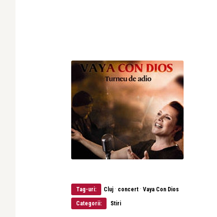
·
·
Tag-uri:
Cluj
concert
Vaya Con Dios
Categorii:
Stiri