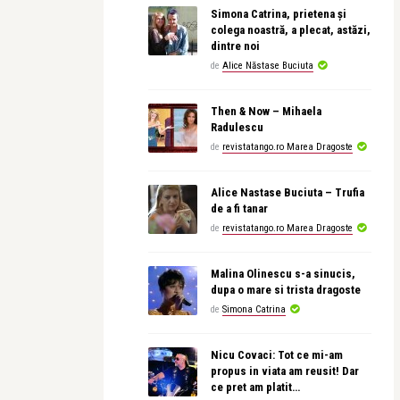
Simona Catrina, prietena și
colega noastră, a plecat, astăzi,
dintre noi
de
Alice Năstase Buciuta
Then & Now – Mihaela
Radulescu
de
revistatango.ro Marea Dragoste
Alice Nastase Buciuta – Trufia
de a fi tanar
de
revistatango.ro Marea Dragoste
Malina Olinescu s-a sinucis,
dupa o mare si trista dragoste
de
Simona Catrina
Nicu Covaci: Tot ce mi-am
propus in viata am reusit! Dar
ce pret am platit…