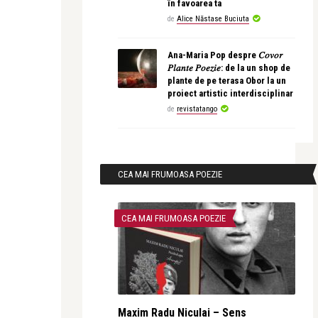
în favoarea ta
de
Alice Năstase Buciuta
Ana-Maria Pop despre 𝐶𝑜𝑣𝑜𝑟
𝑃𝑙𝑎𝑛𝑡𝑒 𝑃𝑜𝑒𝑧𝑖𝑒: de la un shop de
plante de pe terasa Obor la un
proiect artistic interdisciplinar
de
revistatango
CEA MAI FRUMOASA POEZIE
CEA MAI FRUMOASA POEZIE
Maxim Radu Niculai – Sens