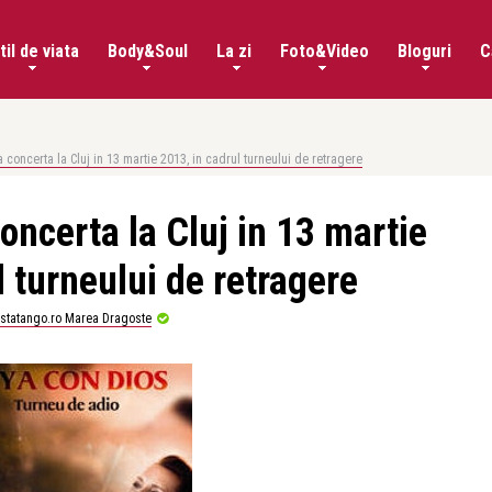
til de viata
Body&Soul
La zi
Foto&Video
Bloguri
C
 concerta la Cluj in 13 martie 2013, in cadrul turneului de retragere
oncerta la Cluj in 13 martie
l turneului de retragere
istatango.ro Marea Dragoste