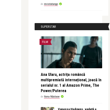
de
revistatango
SUPERSTAR
FILM
Ana Ularu, actrița româncă
multipremiată internațional, joacă în
serialul nr. 1 al Amazon Prime, The
Power/Puterea
de
Ilona Năstase
Vanessa Hudgens, vedetă a