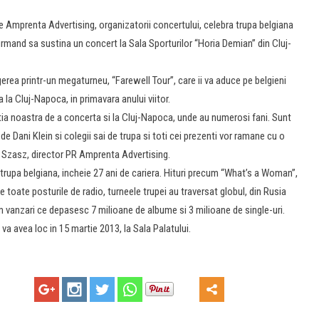
 Amprenta Advertising, organizatorii concertului, celebra trupa belgiana
rmand sa sustina un concert la Sala Sporturilor “Horia Demian” din Cluj-
gerea printr-un megaturneu, “Farewell Tour”, care ii va aduce pe belgieni
la Cluj-Napoca, in primavara anului viitor.
ia noastra de a concerta si la Cluj-Napoca, unde au numerosi fani. Sunt
e Dani Klein si colegii sai de trupa si toti cei prezenti vor ramane cu o
na Szasz, director PR Amprenta Advertising.
rupa belgiana, incheie 27 ani de cariera. Hituri precum “What’s a Woman”,
oate posturile de radio, turneele trupei au traversat globul, din Rusia
um vanzari ce depasesc 7 milioane de albume si 3 milioane de single-uri.
va avea loc in 15 martie 2013, la Sala Palatului.