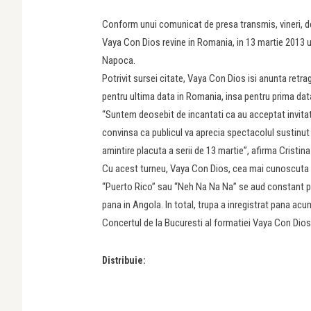
Conform unui comunicat de presa transmis, vineri, de
Vaya Con Dios revine in Romania, in 13 martie 2013 u
Napoca.
Potrivit sursei citate, Vaya Con Dios isi anunta retra
pentru ultima data in Romania, insa pentru prima data 
“Suntem deosebit de incantati ca au acceptat invitat
convinsa ca publicul va aprecia spectacolul sustinut d
amintire placuta a serii de 13 martie”, afirma Cristi
Cu acest turneu, Vaya Con Dios, cea mai cunoscuta t
“Puerto Rico” sau “Neh Na Na Na” se aud constant pe t
pana in Angola. In total, trupa a inregistrat pana ac
Concertul de la Bucuresti al formatiei Vaya Con Dios 
Distribuie: