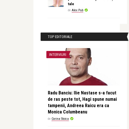
tale
de
Alex Pub
TOP EDITORIALE
INTERVIURI
Radu Banciu: Ilie Nastase s-a facut
de ras peste tot, Hagi spune numai
tampenii, Andreea Raicu era ca
Monica Columbeanu
de
Corina Stoica