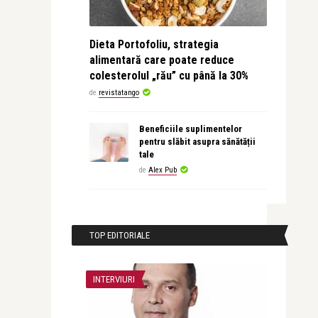
Dieta Portofoliu, strategia
alimentară care poate reduce
colesterolul „rău” cu până la 30%
de
revistatango
Beneficiile suplimentelor
pentru slăbit asupra sănătății
tale
de
Alex Pub
TOP EDITORIALE
INTERVIURI