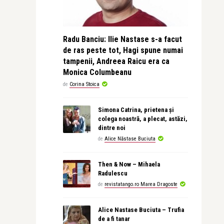
Radu Banciu: Ilie Nastase s-a facut
de ras peste tot, Hagi spune numai
tampenii, Andreea Raicu era ca
Monica Columbeanu
de
Corina Stoica
Simona Catrina, prietena și
colega noastră, a plecat, astăzi,
dintre noi
de
Alice Năstase Buciuta
Then & Now – Mihaela
Radulescu
de
revistatango.ro Marea Dragoste
Alice Nastase Buciuta – Trufia
de a fi tanar