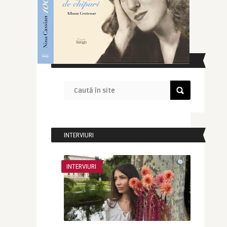
CAUTĂ ÎN SITE
INTERVIURI
INTERVIURI