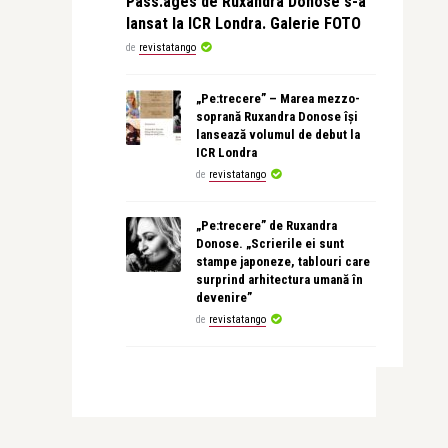
Pass:ages de Ruxandra Donose s-a
lansat la ICR Londra. Galerie FOTO
de
revistatango
„Pe:trecere” – Marea mezzo-
soprană Ruxandra Donose își
lansează volumul de debut la
ICR Londra
de
revistatango
„Pe:trecere” de Ruxandra
Donose. „Scrierile ei sunt
stampe japoneze, tablouri care
surprind arhitectura umană în
devenire”
de
revistatango