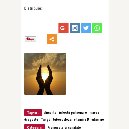
Distribuie:
·
·
Tag-uri:
alimente
infectii pulmonare
marea
·
·
·
·
dragoste
Tango
tuberculoza
vitamina D
vitamine
Categorii:
Frumusete si sanatate