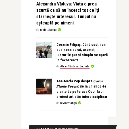
Alexandra Văduva: Viața e prea
scurtă ca să nu încerci tot ce îți
stârnește interesul. Timpul nu
așteaptă pe nimeni
de
revistatango
Cosmin Filipaș: Când susții un
business curat, asumat,
lucrurile pur și simplu se așază
în favoarea ta
de
Alice Năstase Buciuta
Ana-Maria Pop despre 𝐶𝑜𝑣𝑜𝑟
𝑃𝑙𝑎𝑛𝑡𝑒 𝑃𝑜𝑒𝑧𝑖𝑒: de la un shop de
plante de pe terasa Obor la un
proiect artistic interdisciplinar
de
revistatango