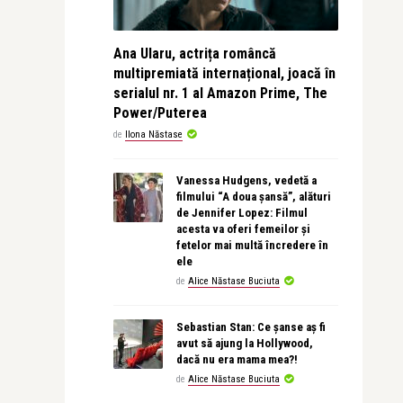
Ana Ularu, actrița româncă
multipremiată internațional, joacă în
serialul nr. 1 al Amazon Prime, The
Power/Puterea
de
Ilona Năstase
Vanessa Hudgens, vedetă a
filmului “A doua șansă”, alături
de Jennifer Lopez: Filmul
acesta va oferi femeilor și
fetelor mai multă încredere în
ele
de
Alice Năstase Buciuta
Sebastian Stan: Ce șanse aș fi
avut să ajung la Hollywood,
dacă nu era mama mea?!
de
Alice Năstase Buciuta