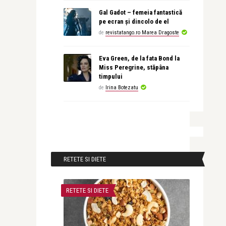
Gal Gadot – femeia fantastică
pe ecran și dincolo de el
de
revistatango.ro Marea Dragoste
Eva Green, de la fata Bond la
Miss Peregrine, stăpâna
timpului
de
Irina Botezatu
RETETE SI DIETE
RETETE SI DIETE