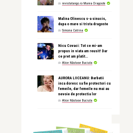
de
revistatango.ro Marea Dragoste
Malina Olinescu s-a sinucis,
dupa o mare si trista dragoste
de
Simona Catrina
Nicu Covaci: Tot ce mi-am
propus in viata am reusit! Dar
ce pret am platit…
de
Alice Năstase Buciuta
AURORA LIICEANU: Barbatii
inca doresc sa fie protectori cu
femeile, dar femeile nu mai au
nevoie de protectia lor
de
Alice Năstase Buciuta