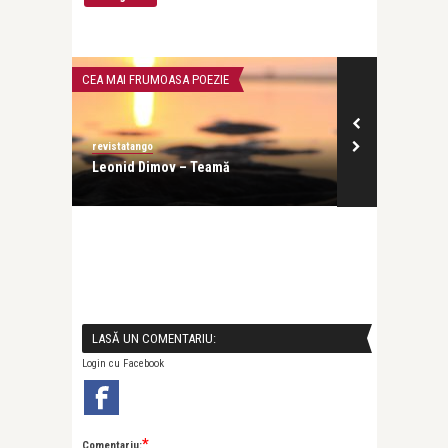
CEA MAI FRUMOASA POEZIE
INTERVIURI
revistatango
revistatango
în rosu,
Leonid Dimov – Teamă
Evelin-Melin
profesia, dar 
LASĂ UN COMENTARIU:
Login cu Facebook
*
Comentariu: