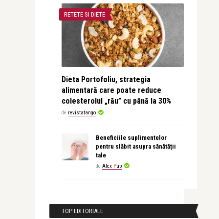
RETETE SI DIETE
Dieta Portofoliu, strategia
alimentară care poate reduce
colesterolul „rău” cu până la 30%
de
revistatango
Beneficiile suplimentelor
pentru slăbit asupra sănătății
tale
de
Alex Pub
TOP EDITORIALE