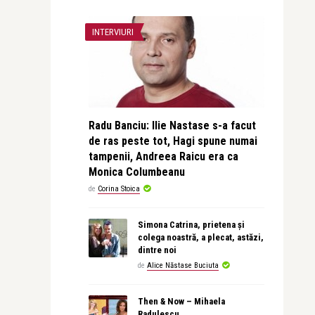
INTERVIURI
Radu Banciu: Ilie Nastase s-a facut
de ras peste tot, Hagi spune numai
tampenii, Andreea Raicu era ca
Monica Columbeanu
de
Corina Stoica
Simona Catrina, prietena și
colega noastră, a plecat, astăzi,
dintre noi
de
Alice Năstase Buciuta
Then & Now – Mihaela
Radulescu