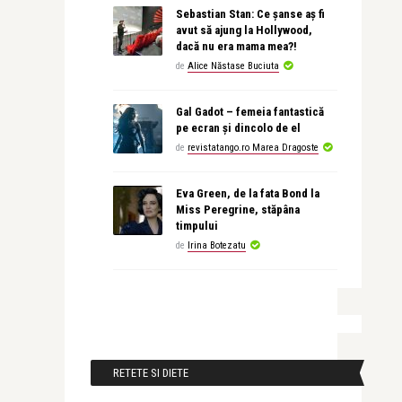
Sebastian Stan: Ce șanse aș fi
avut să ajung la Hollywood,
dacă nu era mama mea?!
de
Alice Năstase Buciuta
Gal Gadot – femeia fantastică
pe ecran și dincolo de el
de
revistatango.ro Marea Dragoste
Eva Green, de la fata Bond la
Miss Peregrine, stăpâna
timpului
de
Irina Botezatu
RETETE SI DIETE