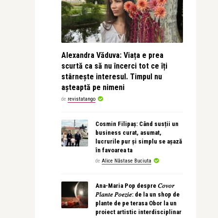
Alexandra Văduva: Viața e prea
scurtă ca să nu încerci tot ce îți
stârnește interesul. Timpul nu
așteaptă pe nimeni
de
revistatango
Cosmin Filipaș: Când susții un
business curat, asumat,
lucrurile pur și simplu se așază
în favoarea ta
de
Alice Năstase Buciuta
Ana-Maria Pop despre 𝐶𝑜𝑣𝑜𝑟
𝑃𝑙𝑎𝑛𝑡𝑒 𝑃𝑜𝑒𝑧𝑖𝑒: de la un shop de
plante de pe terasa Obor la un
proiect artistic interdisciplinar