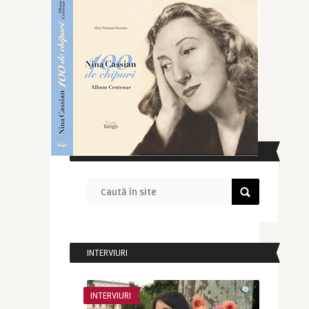
CAUTĂ ÎN SITE
INTERVIURI
INTERVIURI