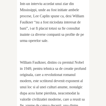
Intr-un interviu acordat unui ziar din
Mississippi, unde au fost initiate ambele
procese, Lee Caplin spune ca, desi William
Faulkner “nu a fost niciodata interesat de
bani”, i-ar fi placut totusi sa fie consultat
inainte ca diverse companii sa profite de pe
urma operelor sale.
William Faulkner, distins cu premiul Nobel
in 1949, pentru tehnica sa de creatie profund
originala, care a revolutionat romanul
modern, este scriitorul devenit exponent al
unui loc si al unei culturi anume, nostalgic
dupa acea lume pierduta, neacomodat la
valorile civilizatiei moderne, care a reusit sa
fie, vreme de cateva decenii, una dintre