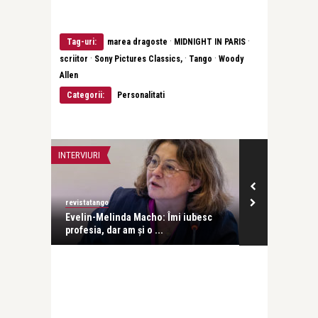
·
·
Tag-uri:
marea dragoste
MIDNIGHT IN PARIS
·
·
·
scriitor
Sony Pictures Classics,
Tango
Woody
Allen
Categorii:
Personalitati
INTERVIURI
INTERVIURI
revistatango
Alice Năstase B
Evelin-Melinda Macho: Îmi iubesc
Mihaela Rădul
profesia, dar am și o ...
venit exact câ