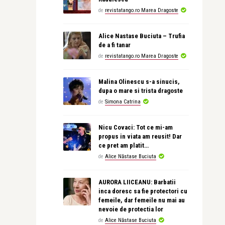
de
revistatango.ro Marea Dragoste
Alice Nastase Buciuta – Trufia
de a fi tanar
de
revistatango.ro Marea Dragoste
Malina Olinescu s-a sinucis,
dupa o mare si trista dragoste
de
Simona Catrina
Nicu Covaci: Tot ce mi-am
propus in viata am reusit! Dar
ce pret am platit…
de
Alice Năstase Buciuta
AURORA LIICEANU: Barbatii
inca doresc sa fie protectori cu
femeile, dar femeile nu mai au
nevoie de protectia lor
de
Alice Năstase Buciuta