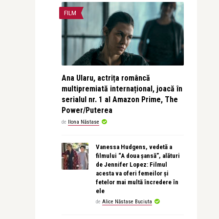
FILM
Ana Ularu, actrița româncă
multipremiată internațional, joacă în
serialul nr. 1 al Amazon Prime, The
Power/Puterea
de
Ilona Năstase
Vanessa Hudgens, vedetă a
filmului “A doua șansă”, alături
de Jennifer Lopez: Filmul
acesta va oferi femeilor și
fetelor mai multă încredere în
ele
de
Alice Năstase Buciuta