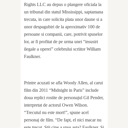
Rights LLC au depus o plangere oficiala la
un tribunal din statul Mississippi, saptamana
trecuta, in care solicita plata unor daune si a
unor despagubiri de la aproximativ 100 de
persoane si companii, care, potrivit spuselor
lor, ar fi profitat de pe urma unei “insusiri
ilegale a operei” celebrului scriitor William
Faulkner.
Printre acuzati se afla Woody Allen, al carui
film din 2011 “Midnight in Paris” include
doua replici rostite de personajul Gil Pender,
interpretat de actorul Owen Wilson.
“Trecutul nu este mort!”, spune acel
personaj de film. “De fapt, el nici macar nu
este trecut. Stii cine a spus asta? Faulkner. Si