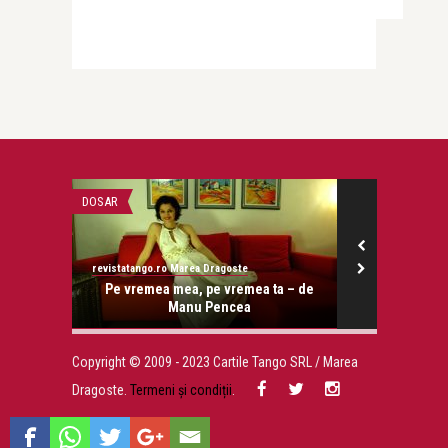
DOSAR
LIFE
revistatango.ro Marea Dragoste
revistatango
onose.
Pe vremea mea, pe vremea ta – de
12 luni d
Manu Pencea
clienţ
Copyright © 2009 - 2023 Cartile Tango SRL / Marea
Dragoste.
Termeni și condiții
.