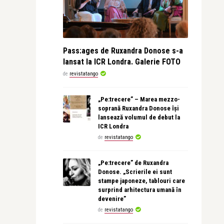
Pass:ages de Ruxandra Donose s-a
lansat la ICR Londra. Galerie FOTO
de
revistatango
„Pe:trecere” – Marea mezzo-
soprană Ruxandra Donose își
lansează volumul de debut la
ICR Londra
de
revistatango
„Pe:trecere” de Ruxandra
Donose. „Scrierile ei sunt
stampe japoneze, tablouri care
surprind arhitectura umană în
devenire”
de
revistatango