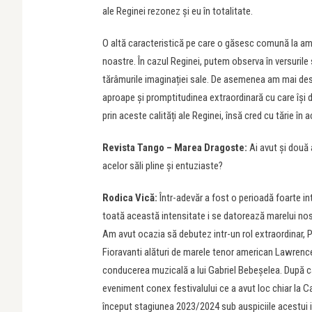
ale Reginei rezonez și eu în totalitate.
O altă caracteristică pe care o găsesc comună la am
noastre. În cazul Reginei, putem observa în versurile
tărâmurile imaginației sale. De asemenea am mai desc
aproape și promptitudinea extraordinară cu care își d
prin aceste calități ale Reginei, însă cred cu tărie în a
Revista Tango – Marea Dragoste:
Ai avut și două 
acelor săli pline și entuziaste?
Rodica Vică:
Într-adevăr a fost o perioadă foarte in
toată această intensitate i se datorează marelui n
Am avut ocazia să debutez intr-un rol extraordinar,
Fioravanti alături de marele tenor american Lawrenc
conducerea muzicală a lui Gabriel Bebeșelea. După ca
eveniment conex festivalului ce a avut loc chiar la
început stagiunea 2023/2024 sub auspiciile acestui 