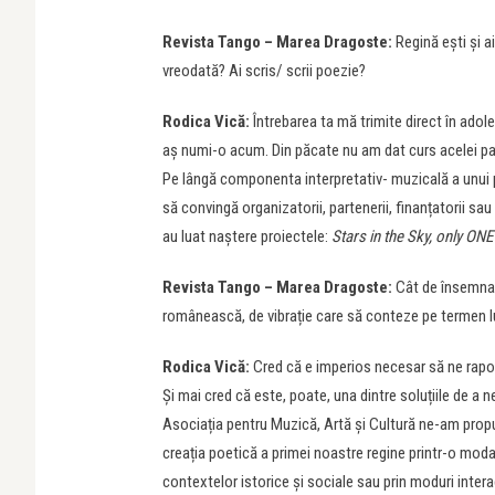
Revista Tango – Marea Dragoste:
Regină ești și a
vreodată? Ai scris/ scrii poezie?
Rodica Vică:
Întrebarea ta mă trimite direct în ado
aș numi-o acum. Din păcate nu am dat curs acelei pasiu
Pe lângă componenta interpretativ- muzicală a unui p
să convingă organizatorii, partenerii, finanțatorii sau
au luat naștere proiectele:
Stars in the Sky, only ONE
Revista Tango – Marea Dragoste:
Cât de însemnat 
românească, de vibrație care să conteze pe termen 
Rodica Vică:
Cred că e imperios necesar să ne raport
Și mai cred că este, poate, una dintre soluțiile de a n
Asociația pentru Muzică, Artă și Cultură ne-am pr
creația poetică a primei noastre regine printr-o modal
contextelor istorice și sociale sau prin moduri inter