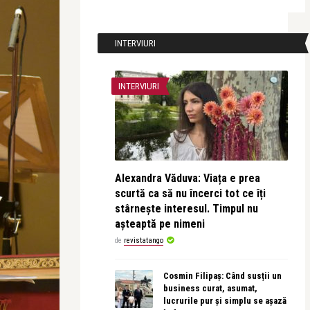
INTERVIURI
INTERVIURI
Alexandra Văduva: Viața e prea
scurtă ca să nu încerci tot ce îți
stârnește interesul. Timpul nu
așteaptă pe nimeni
de
revistatango
Cosmin Filipaș: Când susții un
business curat, asumat,
lucrurile pur și simplu se așază