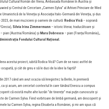
itutul Cultural Român din Viena, Ambasada României în Austria și
ed și Centrul de Cercetare „Carmen Sylva” al Arhivei Princiare de Wied
e Umanistică de la Veneția și Asociația Italo-Germană din Veneția, și dus
e 2023, de mari muzicieni și oameni de cultură:
Rodica Vică
– soprană
/Grecia),
Silvia Irina Zimmermann
– istoric literar, traducătoare și
– pian (Austria/România) și
Mara Dobresco
– pian (Franța/România),,
ministrația Fondului Cultural Național.
deea acestui proiect, iubită Rodica Vică? Cum de se nasc astfel de
e ocupată, și cât de greu e să le duci de la idee la faptă?
in 2017 când am avut ocazia să înregistrez la Berlin, în premieră
i, ca și acum, am cercetat contextul în care tânărul Enescu a compus
coperit că există multe alte lucrări “de tinerețe” mai puțin cunoscute și
te de Carmen Sylva. Fiind vorbitoare de limbă germană, am descoperit și
mele lui Carmen Sylva, regina Elisabeta a României, și mi-am spus că