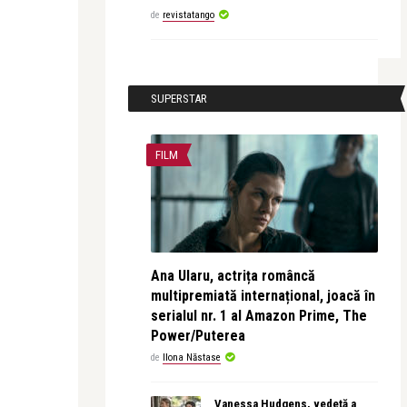
de
revistatango
SUPERSTAR
FILM
Ana Ularu, actrița româncă
multipremiată internațional, joacă în
serialul nr. 1 al Amazon Prime, The
Power/Puterea
de
Ilona Năstase
Vanessa Hudgens, vedetă a