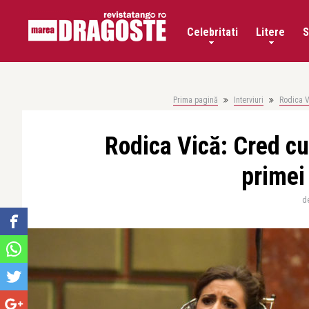
Celebritati
Litere
S
Prima pagină
Interviuri
Rodica V
Rodica Vică: Cred cu 
primei
d