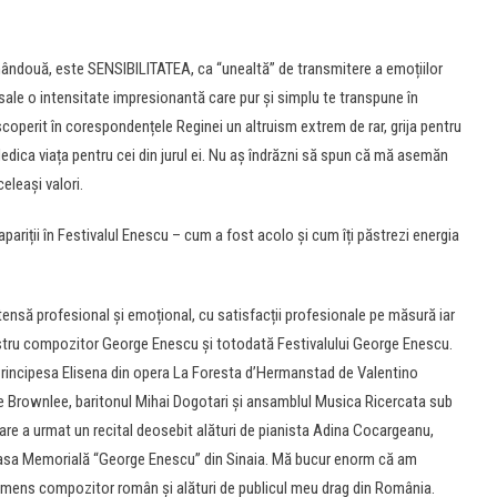
ândouă, este SENSIBILITATEA, ca “unealtă” de transmitere a emoțiilor
 sale o intensitate impresionantă care pur și simplu te transpune în
operit în corespondențele Reginei un altruism extrem de rar, grija pentru
edica viața pentru cei din jurul ei. Nu aș îndrăzni să spun că mă asemăn
celeași valori.
apariții în Festivalul Enescu – cum a fost acolo și cum îți păstrezi energia
tensă profesional și emoțional, cu satisfacții profesionale pe măsură iar
ostru compozitor George Enescu și totodată Festivalului George Enescu.
 Principesa Elisena din opera La Foresta d’Hermanstad de Valentino
e Brownlee, baritonul Mihai Dogotari și ansamblul Musica Ricercata sub
re a urmat un recital deosebit alături de pianista Adina Cocargeanu,
 Casa Memorială “George Enescu” din Sinaia. Mă bucur enorm că am
imens compozitor român și alături de publicul meu drag din România.