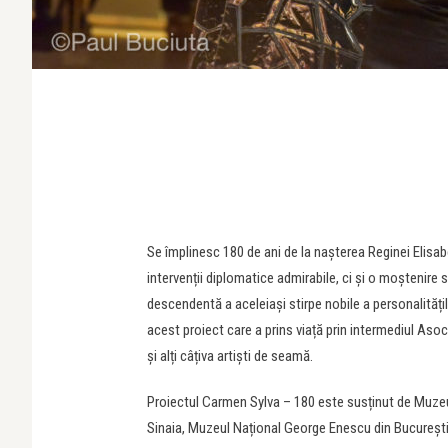
Se împlinesc 180 de ani de la nașterea Reginei Elisab
intervenții diplomatice admirabile, ci și o moștenire 
descendentă a aceleiași stirpe nobile a personalitățilo
acest proiect care a prins viață prin intermediul Asoci
și alți câțiva artiști de seamă.
Proiectul Carmen Sylva – 180 este susținut de Muzeul
Sinaia, Muzeul Național George Enescu din București,