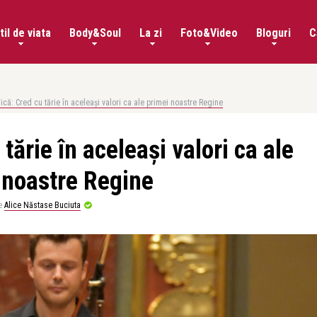
til de viata
Body&Soul
La zi
Foto&Video
Bloguri
C
ică: Cred cu tărie în aceleași valori ca ale primei noastre Regine
tărie în aceleași valori ca ale
 noastre Regine
e
Alice Năstase Buciuta