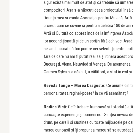
sigur există mai mult de atât și că trebuie să urmăres
compozitori. Așa s-a născut ideea proiectului, însă de
Dorința mea și voința Asociației pentru Muzică, Artă 
proiect cum se cuvine și pentru a celebra 180 de ani 
Artă și Cultură colaborez încă de la înființarea Asoci
lor necondiționată și de un sprijin fără echivoc. Așa
ne-am bucurat să fim printre cei selectați pentru cofin
fără de care nu am fi putut realiza și itinera acest pr
București, Viena, Neuwied și Veneția. De asemenea, ac
Carmen Sylva s-a născut, a călătorit, a stat în exil și 
Revista Tango – Marea Dragoste:
Ce anume din ti
personalitatea reginei-poete? În ce vă asemănați?
Rodica Vică:
Ce întrebare frumoasă și totodată atâ
cunoaște experiențe și oameni noi. Simțea nevoia de 
drum, pe care îi și susținea cu toate mijloacele pe care
mereu curioasă și îți propunea mereu să se autodepăș