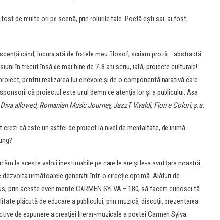
i fost de multe ori pe scenă, prin rolurile tale. Poetă ești sau ai fost
lescență când, încurajată de fratele meu filosof, scriam proză… abstractă
ni în trecut însă de mai bine de 7-8 ani scriu, iată, proiecte culturale!
roiect, pentru realizarea lui e nevoie și de o componentă narativă care
 sponsorii că proiectul este unul demn de atenția lor și a publicului. Așa
 Diva allowed, Romanian Music Journey, JazzT Vivaldi, Fiori e Colori, ș.a.
crezi că este un astfel de proiect la nivel de mentaltate, de inimă
lung?
ăm la aceste valori inestimabile pe care le are și le-a avut țara noastră.
e dezvolta următoarele generații într-o direcție optimă. Alături de
opus, prin aceste evenimente CARMEN SYLVA – 180, să facem cunoscută
itate plăcută de educare a publicului, prin muzică, discuții, prezentarea
active de expunere a creației literar-muzicale a poetei Carmen Sylva.