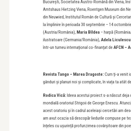
București, Societatea Austro-Română din Viena, Inst
Amtshaus Hietzing Viena, Roentgen Museum din Neuwi
din Neuwied, Institutul Român de Cultură și Cercetar
la împlinire în perioada 30 septembrie – 14 octombri
(Austria/România),
Maria Bîldea
– harpă (România
ilustratoare (Germania/România),
Adela Liculescu
într-un turneu internațional co-finanțat de
AFCN – Ad
Revista Tango – Marea Dragoste:
Cum ți-a venit i
gânduri și planuri noi și complicate, în viața ta atât d
Rodica Vică:
Ideea acestui proiect s-a născut deja d
mondială oratoriul Strigoii de George Enescu. Atunc
acest oratoriu și în cadrul aceleiași cercetări am des
am avut ocazia să descopăr liedurile compuse pe tex
înțeles cu ușurință profunzimea covârșitoare din poe