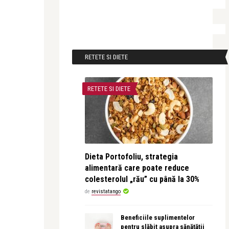
RETETE SI DIETE
RETETE SI DIETE
Dieta Portofoliu, strategia
alimentară care poate reduce
colesterolul „rău” cu până la 30%
de
revistatango
Beneficiile suplimentelor
pentru slăbit asupra sănătății