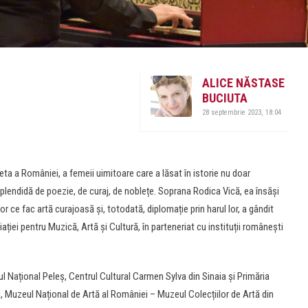
ALICE NĂSTASE
BUCIUTA
28 septembrie 2023, 18:04
eta a României, a femeii uimitoare care a lăsat în istorie nu doar
splendidă de poezie, de curaj, de noblețe. Soprana Rodica Vică, ea însăși
r ce fac artă curajoasă și, totodată, diplomație prin harul lor, a gândit
ației pentru Muzică, Artă și Cultură, în parteneriat cu instituții românești
 Național Peleș, Centrul Cultural Carmen Sylva din Sinaia și Primăria
 Muzeul Național de Artă al României – Muzeul Colecțiilor de Artă din