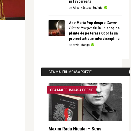
în favoarea ta
de
Alice Năstase Buciuta
Ana-Maria Pop despre 𝐶𝑜𝑣𝑜𝑟
𝑃𝑙𝑎𝑛𝑡𝑒 𝑃𝑜𝑒𝑧𝑖𝑒: de la un shop de
plante de pe terasa Obor la un
proiect artistic interdisciplinar
de
revistatango
CEA MAI FRUMOASA POEZIE
CEA MAI FRUMOASA POEZIE
Maxim Radu Niculai – Sens