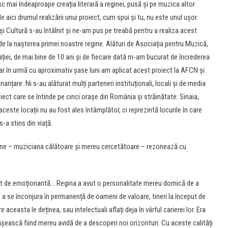
c mai îndeaproape creația literară a reginei, pusă și pe muzica altor
 aici drumul realizării unui proiect, cum spui și tu, nu este unul ușor.
și Cultură s-au întâlnit și ne-am pus pe treabă pentru a realiza acest
de la nașterea primei noastre regine. Alături de Asociația pentru Muzică,
ației, de mai bine de 10 ani și de fiecare dată m-am bucurat de încrederea
dar în urmă cu aproximativ șase luni am aplicat acest proiect la AFCN și
anțare. Ni s-au alăturat mulți parteneri instituționali, locali și de media
oiect care se întinde pe cinci orașe din România și străinătate: Sinaia,
este locații nu au fost ales întâmplător, ci reprezintă locurile în care
s-a stins din viață.
ne – muziciana călătoare și mereu cercetătoare – rezonează cu
t de emoționantă… Regina a avut o personalitate mereu dornică de a
a se înconjura în permanență de oameni de valoare, tineri la început de
 aceasta le deținea, sau intelectuali aflați deja în vârful carierei lor. Era
ească fiind mereu avidă de a descoperi noi orizonturi. Cu aceste calități