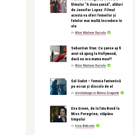
filmului “A doua șansă”, alături
de Jennifer Lopez: Filmul
acesta va oferi femeilor și
fetelor mai multă încredere în
ele
de
Alice Năstase Buciuta
Sebastian Stan: Ce șanse aș fi
avut să ajung la Hollywood,
dacă nu era mama mea?!
de
Alice Năstase Buciuta
Gal Gadot – femeia fantastică
pe ecran și dincolo de el
de
revistatango.ro Marea Dragoste
Eva Green, de la fata Bond la
Miss Peregrine, stăpâna
timpului
de
Irina Botezatu