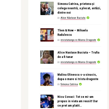
Simona Catrina, prietena și
colega noastră, a plecat, astăzi,
dintre noi
de
Alice Năstase Buciuta
Then & Now – Mihaela
Radulescu
de
revistatango.ro Marea Dragoste
Alice Nastase Buciuta – Trufia
de a fi tanar
de
revistatango.ro Marea Dragoste
Malina Olinescu s-a sinucis,
dupa o mare si trista dragoste
de
Simona Catrina
Nicu Covaci: Tot ce mi-am
propus in viata am reusit! Dar
ce pret am platit…