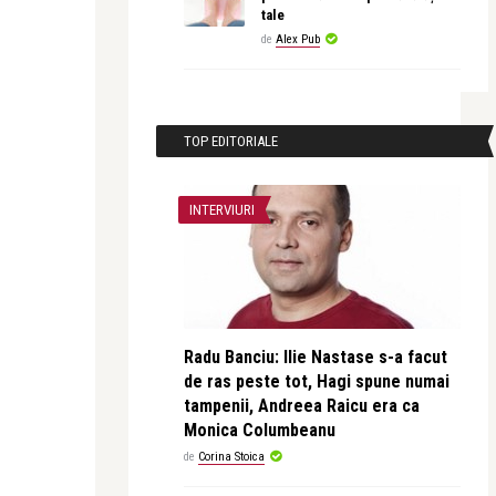
tale
de
Alex Pub
TOP EDITORIALE
INTERVIURI
Radu Banciu: Ilie Nastase s-a facut
de ras peste tot, Hagi spune numai
tampenii, Andreea Raicu era ca
Monica Columbeanu
de
Corina Stoica