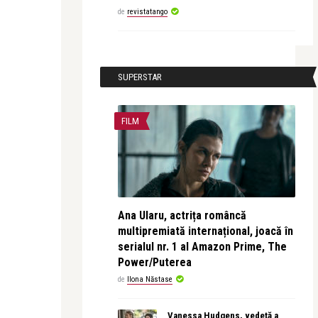
de
revistatango
SUPERSTAR
FILM
Ana Ularu, actrița româncă
multipremiată internațional, joacă în
serialul nr. 1 al Amazon Prime, The
Power/Puterea
de
Ilona Năstase
Vanessa Hudgens, vedetă a