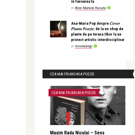
în favoarea ta
de
Alice Năstase Buciuta
Ana-Maria Pop despre 𝐶𝑜𝑣𝑜𝑟
𝑃𝑙𝑎𝑛𝑡𝑒 𝑃𝑜𝑒𝑧𝑖𝑒: de la un shop de
plante de pe terasa Obor la un
proiect artistic interdisciplinar
de
revistatango
CEA MAI FRUMOASA POEZIE
CEA MAI FRUMOASA POEZIE
Maxim Radu Niculai – Sens