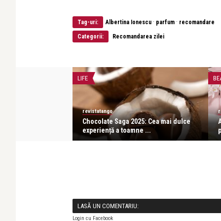
·
·
Tag-uri:
Albertina Ionescu
parfum
recomandare
Categorii:
Recomandarea zilei
E
LIFE
BE
revistatango
r
mare producător
Chocolate Saga 2025: Cea mai dulce
e, la ...
experiență a toamne ...
LASĂ UN COMENTARIU:
Login cu Facebook