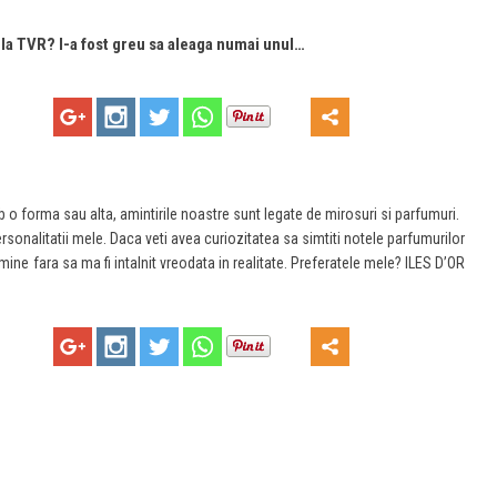
 la TVR? I-a fost greu sa aleaga numai unul…
o forma sau alta, amintirile noastre sunt legate de mirosuri si parfumuri.
sonalitatii mele. Daca veti avea curiozitatea sa simtiti notele parfumurilor
ine fara sa ma fi intalnit vreodata in realitate. Preferatele mele? ILES D’OR