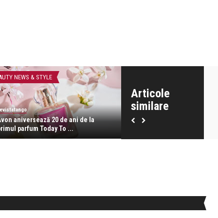
AUTY NEWS & STYLE
LIFE
Articole
similare
evistatango
revistatango
Avon aniversează 20 de ani de la
Elysée, primii cincisprezece 
primul parfum Today To ...
istorie parfumată