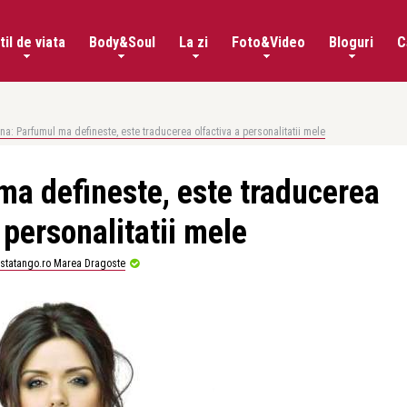
til de viata
Body&Soul
La zi
Foto&Video
Bloguri
C
ina: Parfumul ma defineste, este traducerea olfactiva a personalitatii mele
ma defineste, este traducerea
 personalitatii mele
istatango.ro Marea Dragoste