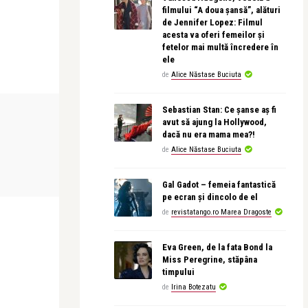
filmului “A doua șansă”, alături
de Jennifer Lopez: Filmul
acesta va oferi femeilor și
fetelor mai multă încredere în
ele
de
Alice Năstase Buciuta
BEAUTY NEWS & STYLE
INTERVIURI
Sebastian Stan: Ce șanse aș fi
avut să ajung la Hollywood,
dacă nu era mama mea?!
de
Alice Năstase Buciuta
revistatango
revistatango
ani de
Vara ispitelor Farmasi
Pușa Năstase
sunt chei tăc
Gal Gadot – femeia fantastică
pe ecran și dincolo de el
de
revistatango.ro Marea Dragoste
Eva Green, de la fata Bond la
Miss Peregrine, stăpâna
timpului
de
Irina Botezatu