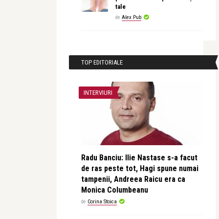
tale
de
Alex Pub
TOP EDITORIALE
INTERVIURI
Radu Banciu: Ilie Nastase s-a facut
de ras peste tot, Hagi spune numai
tampenii, Andreea Raicu era ca
Monica Columbeanu
de
Corina Stoica