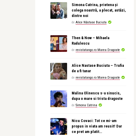
Simona Catrina, prietena și
colega noastră, a plecat, astăzi,
dintre noi
de
Alice Năstase Buciuta
Then & Now – Mihaela
Radulescu
de
revistatango.ro Marea Dragoste
Alice Nastase Buciuta – Trufia
de a fi tanar
de
revistatango.ro Marea Dragoste
Malina Olinescu s-a sinucis,
dupa o mare si trista dragoste
de
Simona Catrina
Nicu Covaci: Tot ce mi-am
propus in viata am reusit! Dar
ce pret am platit…