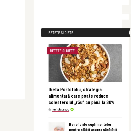
RETETE SI DIETE
RETETE SI DIETE
Dieta Portofoliu, strategia
alimentară care poate reduce
colesterolul „rău” cu până la 30%
de
revistatango
Beneficiile suplimentelor
pentru slăbit asupra sănătății