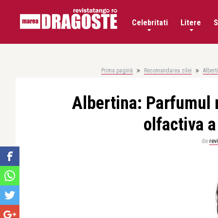
Celebritati
Litere
S
Prima pagină
Recomandarea zilei
Albert
Albertina: Parfumul 
olfactiva a
de
rev