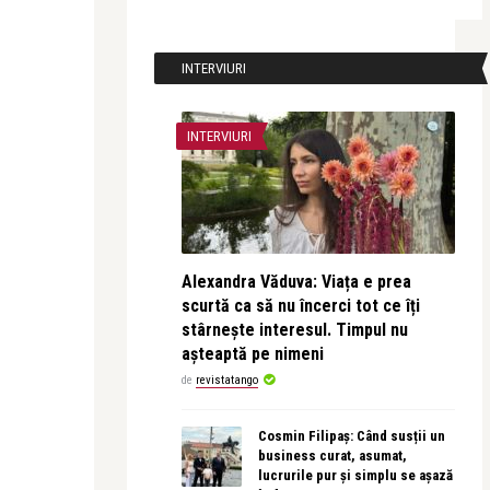
INTERVIURI
INTERVIURI
Alexandra Văduva: Viața e prea
scurtă ca să nu încerci tot ce îți
stârnește interesul. Timpul nu
așteaptă pe nimeni
de
revistatango
Cosmin Filipaș: Când susții un
business curat, asumat,
lucrurile pur și simplu se așază