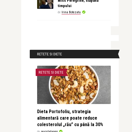
Miss Peregrine, stăpâna
timpului
de
Irina Botezatu
RETETE SI DIETE
RETETE SI DIETE
Dieta Portofoliu, strategia
alimentară care poate reduce
colesterolul „rău” cu până la 30%
de
revistatango