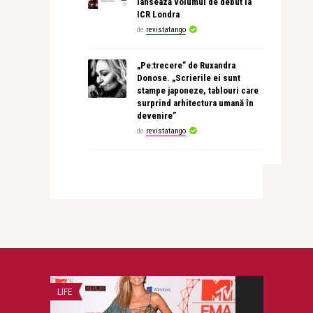
lansează volumul de debut la
ICR Londra
de
revistatango
„Pe:trecere” de Ruxandra
Donose. „Scrierile ei sunt
stampe japoneze, tablouri care
surprind arhitectura umană în
devenire”
de
revistatango
STIRI
DOSAR