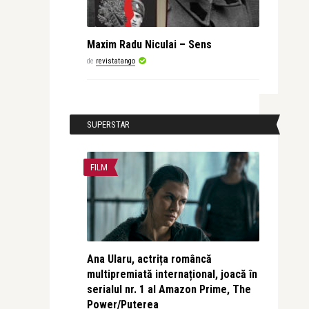
Maxim Radu Niculai – Sens
de
revistatango
SUPERSTAR
FILM
Ana Ularu, actrița româncă
multipremiată internațional, joacă în
serialul nr. 1 al Amazon Prime, The
Power/Puterea