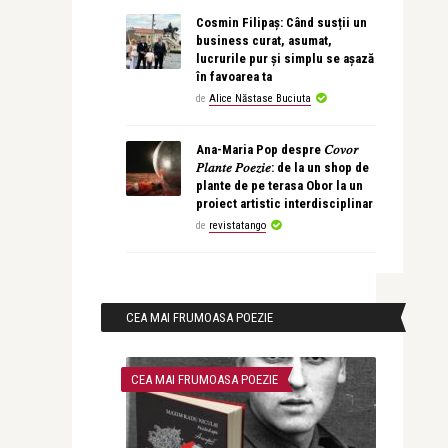
Cosmin Filipaș: Când susții un
business curat, asumat,
lucrurile pur și simplu se așază
în favoarea ta
de
Alice Năstase Buciuta
Ana-Maria Pop despre 𝐶𝑜𝑣𝑜𝑟
𝑃𝑙𝑎𝑛𝑡𝑒 𝑃𝑜𝑒𝑧𝑖𝑒: de la un shop de
plante de pe terasa Obor la un
proiect artistic interdisciplinar
de
revistatango
CEA MAI FRUMOASA POEZIE
CEA MAI FRUMOASA POEZIE