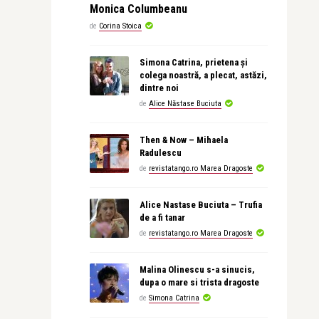
Monica Columbeanu
de
Corina Stoica
Simona Catrina, prietena și
colega noastră, a plecat, astăzi,
dintre noi
de
Alice Năstase Buciuta
Then & Now – Mihaela
Radulescu
de
revistatango.ro Marea Dragoste
Alice Nastase Buciuta – Trufia
de a fi tanar
de
revistatango.ro Marea Dragoste
Malina Olinescu s-a sinucis,
dupa o mare si trista dragoste
de
Simona Catrina