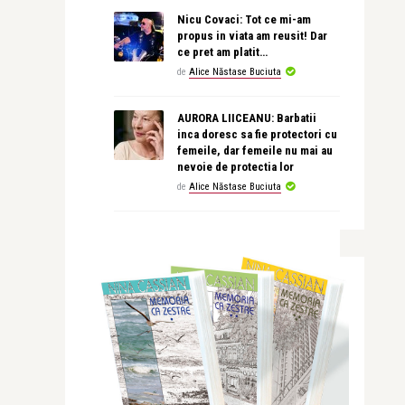
Nicu Covaci: Tot ce mi-am
propus in viata am reusit! Dar
ce pret am platit…
de
Alice Năstase Buciuta
AURORA LIICEANU: Barbatii
inca doresc sa fie protectori cu
femeile, dar femeile nu mai au
nevoie de protectia lor
de
Alice Năstase Buciuta