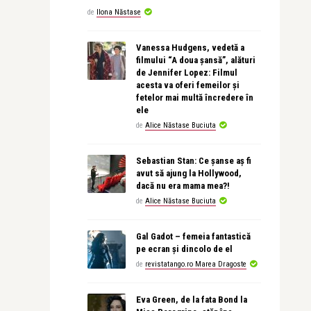
de
Ilona Năstase
Vanessa Hudgens, vedetă a
filmului “A doua șansă”, alături
de Jennifer Lopez: Filmul
acesta va oferi femeilor și
fetelor mai multă încredere în
ele
de
Alice Năstase Buciuta
Sebastian Stan: Ce șanse aș fi
avut să ajung la Hollywood,
dacă nu era mama mea?!
de
Alice Năstase Buciuta
Gal Gadot – femeia fantastică
pe ecran și dincolo de el
de
revistatango.ro Marea Dragoste
Eva Green, de la fata Bond la