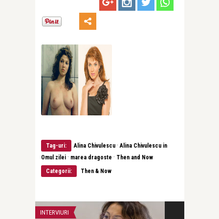
·
Tag-uri:
Alina Chivulescu
Alina Chivulescu in
·
·
Omul zilei
marea dragoste
Then and Now
Categorii:
Then & Now
INTERVIURI
INTERVIURI