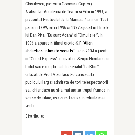
Chivulescu, pictorita Cosmina Cuptor).
A absolvit Academia de Teatru si Film in 1999, a
prezentat Festivalul de la Mamaia 4 ani, din 1996
pana in 1999, iar in 1996 si 1997 a jucat in filmele
lui Dan Pita, “Eu sunt Adam” si “Omul zilei”. In
1996 a aparut in filmul erotic-S.F. “
Alien
abduction: intimate secrets
“, iar in 2004 a jucat
in “Orient Express”, regizat de Sergiu Nicolaescu.
Rolul sau exceptional din serialul “La Bloc”,
difuzat de Pro TV, au facut-o cunoscuta
publicului larg si admirata de toti telespectatorii
sai, chiar daca nu si-a mai aratat trupul frumos in
scene de iubire, asa cum facuse in rolurile mai
vechi.
Distribuie: