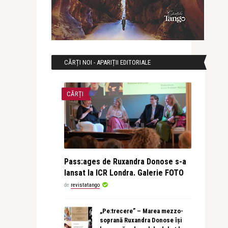
CĂRȚI NOI - APARIȚII EDITORIALE
CĂRȚI
Pass:ages de Ruxandra Donose s-a
lansat la ICR Londra. Galerie FOTO
de
revistatango
„Pe:trecere” – Marea mezzo-
soprană Ruxandra Donose își