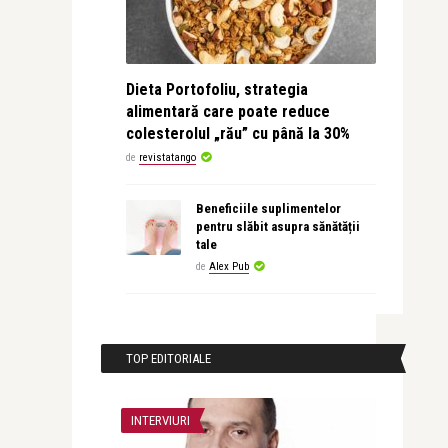
Dieta Portofoliu, strategia
alimentară care poate reduce
colesterolul „rău” cu până la 30%
de
revistatango
Beneficiile suplimentelor
pentru slăbit asupra sănătății
tale
de
Alex Pub
TOP EDITORIALE
INTERVIURI