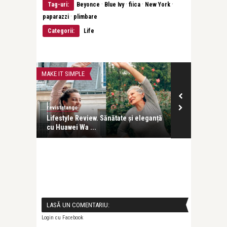
·
·
·
·
Tag-uri:
Beyonce
Blue Ivy
fiica
New York
·
paparazzi
plimbare
Categorii:
Life
MAKE IT SIMPLE
LIFE
revistatango
revistatango.ro
rsivă la
Lifestyle Review. Sănătate și eleganță
Cântărețul ar
cu Huawei Wa ...
cântat la “Fest
LASĂ UN COMENTARIU:
Login cu Facebook