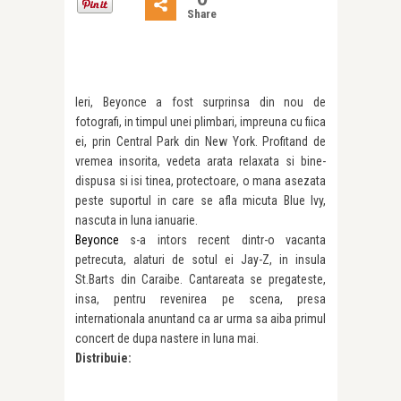
Share
Ieri, Beyonce a fost surprinsa din nou de
fotografi, in timpul unei plimbari, impreuna cu fiica
ei, prin Central Park din New York. Profitand de
vremea insorita, vedeta arata relaxata si bine-
dispusa si isi tinea, protectoare, o mana asezata
peste suportul in care se afla micuta Blue Ivy,
nascuta in luna ianuarie.
Beyonce
s-a intors recent dintr-o vacanta
petrecuta, alaturi de sotul ei Jay-Z, in insula
St.Barts din Caraibe. Cantareata se pregateste,
insa, pentru revenirea pe scena, presa
internationala anuntand ca ar urma sa aiba primul
concert de dupa nastere in luna mai.
Distribuie: