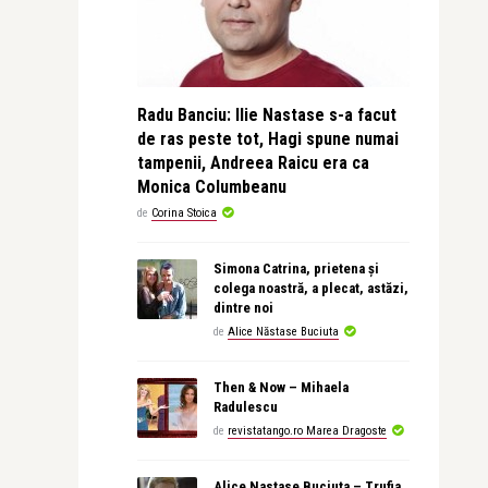
Radu Banciu: Ilie Nastase s-a facut
de ras peste tot, Hagi spune numai
tampenii, Andreea Raicu era ca
Monica Columbeanu
de
Corina Stoica
Simona Catrina, prietena și
colega noastră, a plecat, astăzi,
dintre noi
de
Alice Năstase Buciuta
Then & Now – Mihaela
Radulescu
de
revistatango.ro Marea Dragoste
Alice Nastase Buciuta – Trufia