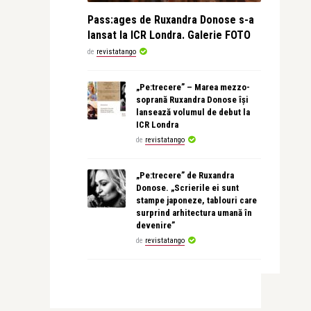
Pass:ages de Ruxandra Donose s-a
lansat la ICR Londra. Galerie FOTO
de
revistatango
„Pe:trecere” – Marea mezzo-
soprană Ruxandra Donose își
lansează volumul de debut la
ICR Londra
de
revistatango
„Pe:trecere” de Ruxandra
Donose. „Scrierile ei sunt
stampe japoneze, tablouri care
surprind arhitectura umană în
devenire”
de
revistatango