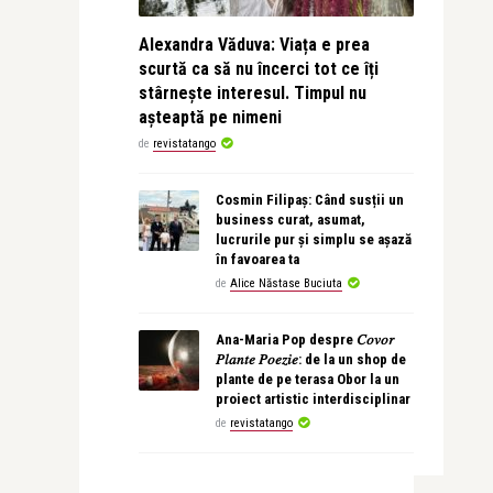
Alexandra Văduva: Viața e prea
scurtă ca să nu încerci tot ce îți
stârnește interesul. Timpul nu
așteaptă pe nimeni
de
revistatango
Cosmin Filipaș: Când susții un
business curat, asumat,
lucrurile pur și simplu se așază
în favoarea ta
de
Alice Năstase Buciuta
Ana-Maria Pop despre 𝐶𝑜𝑣𝑜𝑟
𝑃𝑙𝑎𝑛𝑡𝑒 𝑃𝑜𝑒𝑧𝑖𝑒: de la un shop de
plante de pe terasa Obor la un
proiect artistic interdisciplinar
de
revistatango