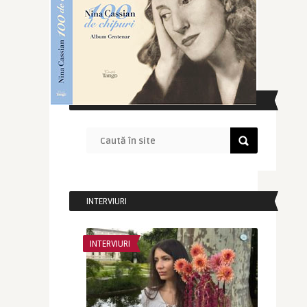
CAUTĂ ÎN SITE
INTERVIURI
INTERVIURI