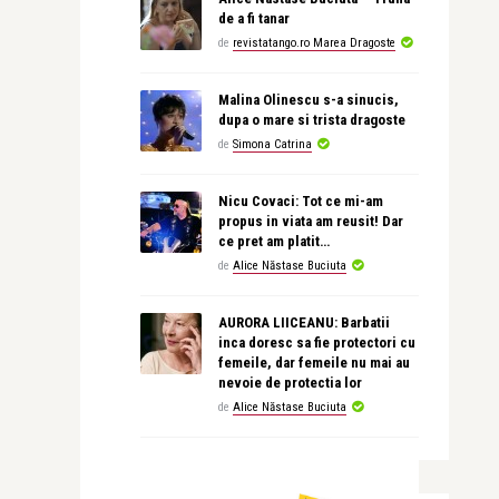
de a fi tanar
de
revistatango.ro Marea Dragoste
Malina Olinescu s-a sinucis,
dupa o mare si trista dragoste
de
Simona Catrina
Nicu Covaci: Tot ce mi-am
propus in viata am reusit! Dar
ce pret am platit…
de
Alice Năstase Buciuta
AURORA LIICEANU: Barbatii
inca doresc sa fie protectori cu
femeile, dar femeile nu mai au
nevoie de protectia lor
de
Alice Năstase Buciuta