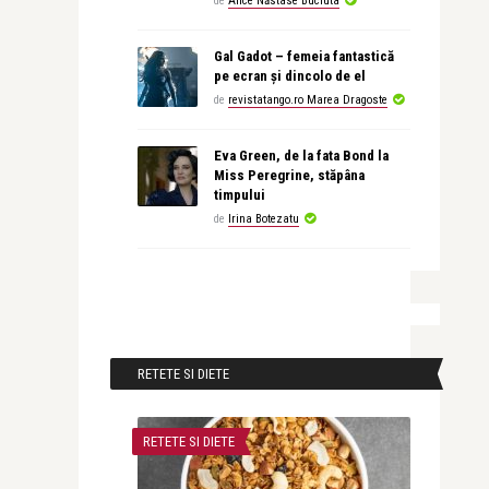
de
Alice Năstase Buciuta
Gal Gadot – femeia fantastică
pe ecran și dincolo de el
de
revistatango.ro Marea Dragoste
Eva Green, de la fata Bond la
Miss Peregrine, stăpâna
timpului
de
Irina Botezatu
RETETE SI DIETE
RETETE SI DIETE