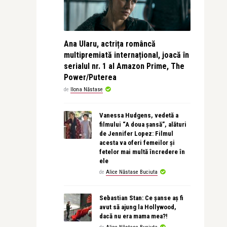
Ana Ularu, actrița româncă
multipremiată internațional, joacă în
serialul nr. 1 al Amazon Prime, The
Power/Puterea
de
Ilona Năstase
Vanessa Hudgens, vedetă a
filmului “A doua șansă”, alături
de Jennifer Lopez: Filmul
acesta va oferi femeilor și
fetelor mai multă încredere în
ele
de
Alice Năstase Buciuta
Sebastian Stan: Ce șanse aș fi
avut să ajung la Hollywood,
dacă nu era mama mea?!