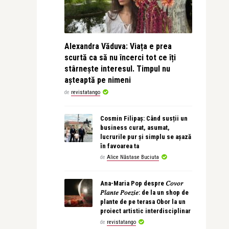
Alexandra Văduva: Viața e prea
scurtă ca să nu încerci tot ce îți
stârnește interesul. Timpul nu
așteaptă pe nimeni
de
revistatango
Cosmin Filipaș: Când susții un
business curat, asumat,
lucrurile pur și simplu se așază
în favoarea ta
de
Alice Năstase Buciuta
Ana-Maria Pop despre 𝐶𝑜𝑣𝑜𝑟
𝑃𝑙𝑎𝑛𝑡𝑒 𝑃𝑜𝑒𝑧𝑖𝑒: de la un shop de
plante de pe terasa Obor la un
proiect artistic interdisciplinar
de
revistatango