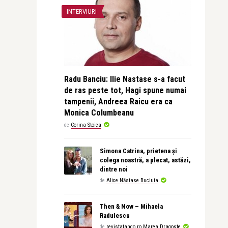
INTERVIURI
Radu Banciu: Ilie Nastase s-a facut
de ras peste tot, Hagi spune numai
tampenii, Andreea Raicu era ca
Monica Columbeanu
de
Corina Stoica
Simona Catrina, prietena și
colega noastră, a plecat, astăzi,
dintre noi
de
Alice Năstase Buciuta
Then & Now – Mihaela
Radulescu
de
revistatango.ro Marea Dragoste