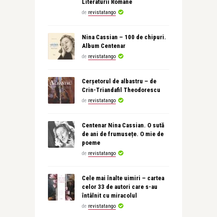
Literaturii Române
de
revistatango
Nina Cassian – 100 de chipuri.
Album Centenar
de
revistatango
Cerșetorul de albastru – de
Crin-Triandafil Theodorescu
de
revistatango
Centenar Nina Cassian. O sută
de ani de frumusețe. O mie de
poeme
de
revistatango
Cele mai înalte uimiri – cartea
celor 33 de autori care s-au
întâlnit cu miracolul
de
revistatango