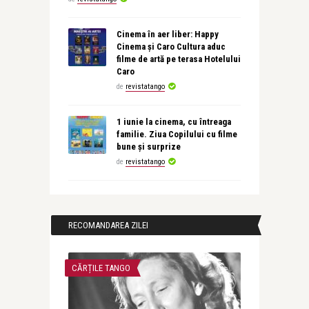
Cinema în aer liber: Happy
Cinema și Caro Cultura aduc
filme de artă pe terasa Hotelului
Caro
de
revistatango
1 iunie la cinema, cu întreaga
familie. Ziua Copilului cu filme
bune și surprize
de
revistatango
RECOMANDAREA ZILEI
CĂRȚILE TANGO