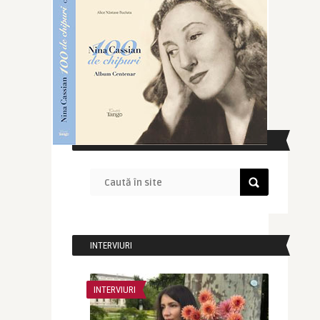
CAUTĂ ÎN SITE
INTERVIURI
INTERVIURI