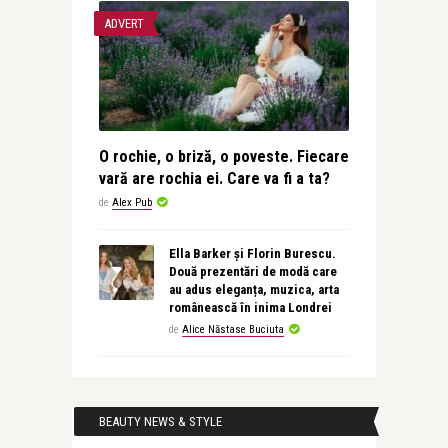
ADVERT
O rochie, o briză, o poveste. Fiecare
vară are rochia ei. Care va fi a ta?
de
Alex Pub
Ella Barker și Florin Burescu.
Două prezentări de modă care
au adus eleganța, muzica, arta
românească în inima Londrei
de
Alice Năstase Buciuta
BEAUTY NEWS & STYLE