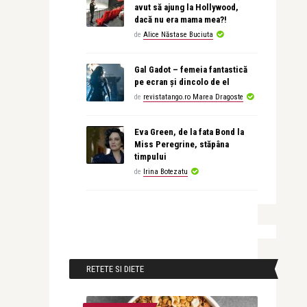
avut să ajung la Hollywood,
dacă nu era mama mea?!
de
Alice Năstase Buciuta
Gal Gadot – femeia fantastică
pe ecran și dincolo de el
de
revistatango.ro Marea Dragoste
Eva Green, de la fata Bond la
Miss Peregrine, stăpâna
timpului
de
Irina Botezatu
RETETE SI DIETE