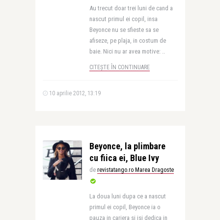
Au trecut doar trei luni de cand a
nascut primul ei copil, insa
Beyonce nu se sfieste sa se
afiseze, pe plaja, in costum de
baie. Nici nu ar avea motive: ..
CITEȘTE ÎN CONTINUARE
10 aprilie 2012, 13:19
Beyonce, la plimbare
cu fiica ei, Blue Ivy
de
revistatango.ro Marea Dragoste
La doua luni dupa ce a nascut
primul ei copil, Beyonce ia o
pauza in cariera si isi dedica in