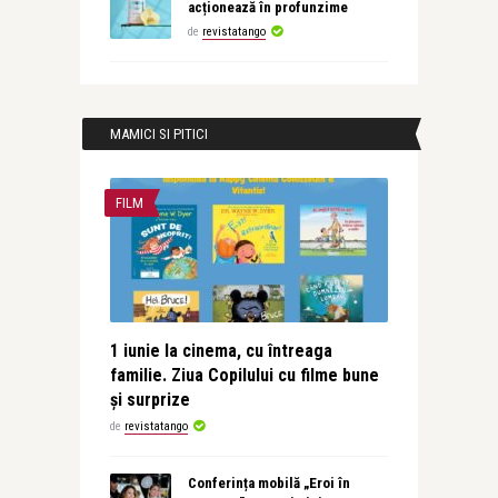
acționează în profunzime
de
revistatango
MAMICI SI PITICI
FILM
1 iunie la cinema, cu întreaga
familie. Ziua Copilului cu filme bune
și surprize
de
revistatango
Conferința mobilă „Eroi în