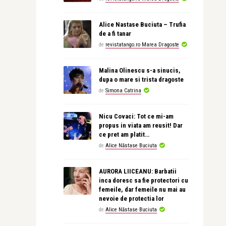
Alice Nastase Buciuta – Trufia
de a fi tanar
de
revistatango.ro Marea Dragoste
Malina Olinescu s-a sinucis,
dupa o mare si trista dragoste
de
Simona Catrina
Nicu Covaci: Tot ce mi-am
propus in viata am reusit! Dar
ce pret am platit…
de
Alice Năstase Buciuta
AURORA LIICEANU: Barbatii
inca doresc sa fie protectori cu
femeile, dar femeile nu mai au
nevoie de protectia lor
de
Alice Năstase Buciuta