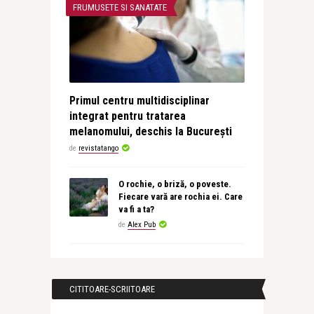
FRUMUSETE SI SANATATE
Primul centru multidisciplinar
integrat pentru tratarea
melanomului, deschis la București
de
revistatango
O rochie, o briză, o poveste.
Fiecare vară are rochia ei. Care
va fi a ta?
de
Alex Pub
CITITOARE-SCRIITOARE