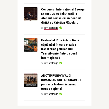
Concursul Internațional George
Enescu 2026 debutează la
Ateneul Român cu un concert
dirijat de Cristian Măcelaru
de
revistatango
Festivalul ICon Arts – Două
săptămâni în care muzica
transformă patrimoniul
Transilvaniei într-o scenă
internațională
de
revistatango
ANOTIMPURI/VIVALDI
ROMANIAN GUITAR QUARTET
pornește la drum în primul
turneu național
de
revistatango