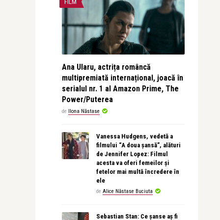
FILM
Ana Ularu, actrița româncă
multipremiată internațional, joacă în
serialul nr. 1 al Amazon Prime, The
Power/Puterea
de
Ilona Năstase
Vanessa Hudgens, vedetă a
filmului “A doua șansă”, alături
de Jennifer Lopez: Filmul
acesta va oferi femeilor și
fetelor mai multă încredere în
ele
de
Alice Năstase Buciuta
Sebastian Stan: Ce șanse aș fi