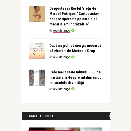
Dragostea și Restul Vieții de
Marcel Petrișor: “Cartea asta-i
despre speranța pe care nici
măcar n-am îndrăznit-o”
de
revistatango
Dacă nu poţi să mergi, încearcă
să zbori – de Marinela Drop
de
revistatango
Cele mai curate minuni – 33 de
mărturisiri despre întâlnirea cu
miracolele divinității
de
revistatango
MAKE IT SIMPLE