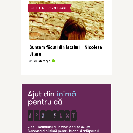
CITITOARE-SCRIITOARE
Suntem făcuţi din lacrimi – Nicoleta
Jitaru
de
revistatango