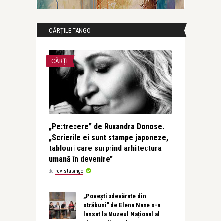
CĂRȚILE TANGO
CĂRȚI
„Pe:trecere” de Ruxandra Donose.
„Scrierile ei sunt stampe japoneze,
tablouri care surprind arhitectura
umană în devenire”
de
revistatango
„Povești adevărate din
străbuni” de Elena Nane s-a
lansat la Muzeul Național al