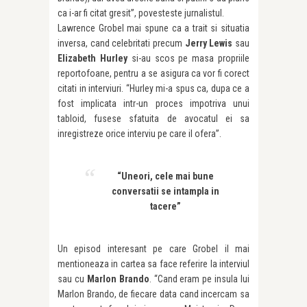
ca i-ar fi citat gresit”, povesteste jurnalistul.
Lawrence Grobel mai spune ca a trait si situatia
inversa, cand celebritati precum
Jerry Lewis
sau
Elizabeth Hurley
si-au scos pe masa propriile
reportofoane, pentru a se asigura ca vor fi corect
citati in interviuri. “Hurley mi-a spus ca, dupa ce a
fost implicata intr-un proces impotriva unui
tabloid, fusese sfatuita de avocatul ei sa
inregistreze orice interviu pe care il ofera”.
“Uneori, cele mai bune
conversatii se intampla in
tacere”
Un episod interesant pe care Grobel il mai
mentioneaza in cartea sa face referire la interviul
sau cu
Marlon Brando
. “Cand eram pe insula lui
Marlon Brando, de fiecare data cand incercam sa