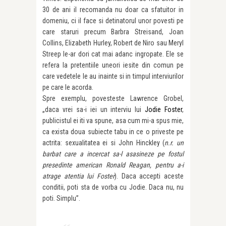
30 de ani il recomanda nu doar ca sfatuitor in
domeniu, ci il face si detinatorul unor povesti pe
care staruri precum Barbra Streisand, Joan
Collins, Elizabeth Hurley, Robert de Niro sau Meryl
Streep le-ar dori cat mai adanc ingropate. Ele se
refera la pretentiile uneori iesite din comun pe
care vedetele le au inainte si in timpul interviurilor
pe care le acorda.
Spre exemplu, povesteste Lawrence Grobel,
„daca vrei sa-i iei un interviu lui
Jodie Foster
,
publicistul ei iti va spune, asa cum mi-a spus mie,
ca exista doua subiecte tabu in ce o priveste pe
actrita: sexualitatea ei si John Hinckley (
n.r.
un
barbat care a incercat sa-l asasineze pe fostul
presedinte american Ronald Reagan, pentru a-i
atrage atentia lui Foster
). Daca accepti aceste
conditii, poti sta de vorba cu Jodie. Daca nu, nu
poti. Simplu”.