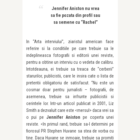
Jennifer Aniston nu vrea
sa fie pozata din profil sau
sa semene cu “Rachel”
In “Arta interviului”, ziaristul american face
referire si la conditiile pe care trebuie sa le
indeplineasca fotografii si editorii unei reviste,
pentru a obtine un interviu cu o vedeta de calibru.
Intotdeauna, ei trebuie sa treaca de “cerberii”
starurilor, publicistii, care le insira cate o lista de
pretentii obligatoriu de satisfacut. “Nu este un
cosmar doar pentru jurnalisti – fotografii, de
asemenea, trebuie sa infrunte publicistii si
cerintele lor. Intr-un articol publicat in 2001, Liz
Smith a dezvaluit care este <mersul> daca vrei sa
o pui pe
Jennifer Aniston
pe coperta unei
reviste. <In primul rand, trebuie sa-l determini pe
fiorosul PR Stephen Huvane sa stea de vorba cu
tine. Daca Huvane se inmoaie, trebuie sa promiti