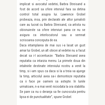
implicat si avocatul vedetei, Barbra Streisand a
fost de acord sa ofere interviul fara sa detina
control total asupra lui. Lawrence Grobel
probeaza, insa, prin declaratii ale altor jurnalisti
care au lucrat cu Barbra Streisand, ca artista nu
obisnuieste sa ofere interviuri pana ce nu se
asigura ca interlocutorul sau a semnat
scrisoarea conceputa de ea.
Daca intamplarea de mai sus i-a lasat un gust
amar lui Grobel, un alt obicei al vedetei nu a facut
decat sa i-l accentueze. “Barbra Steisand avea
reputatia ca intarzia mereu. La primele doua din
intalnirile destinate interviului nostru a venit la
timp, si i-am spus ca daca si la a treia va ajunge
la timp, articolul avea sa-i demonteze reputatia
ca ii face pe oameni sa astepte. In lunile
urmatoare, n-a mai venit niciodata la ora stabilita.
Se pare ca nu o deranja sa fie cunoscuta pentru
lipsa ei de punctualitate”, spune Grobel.