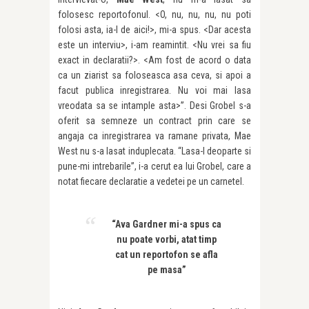
folosesc reportofonul. <O, nu, nu, nu, nu poti
folosi asta, ia-l de aici!>, mi-a spus. <Dar acesta
este un interviu>, i-am reamintit. <Nu vrei sa fiu
exact in declaratii?>. <Am fost de acord o data
ca un ziarist sa foloseasca asa ceva, si apoi a
facut publica inregistrarea. Nu voi mai lasa
vreodata sa se intample asta>”. Desi Grobel s-a
oferit sa semneze un contract prin care se
angaja ca inregistrarea va ramane privata, Mae
West nu s-a lasat induplecata. “Lasa-l deoparte si
pune-mi intrebarile”, i-a cerut ea lui Grobel, care a
notat fiecare declaratie a vedetei pe un carnetel.
“Ava Gardner mi-a spus ca
nu poate vorbi, atat timp
cat un reportofon se afla
pe masa”