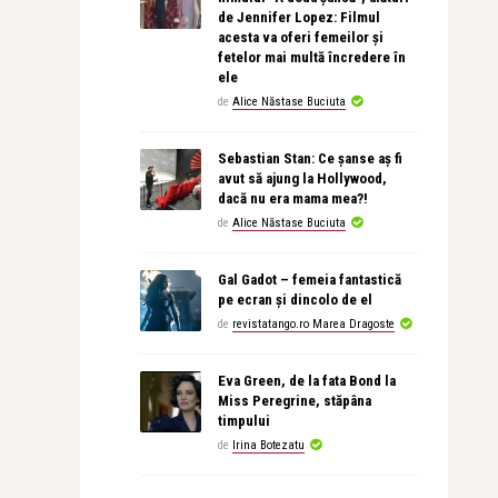
de Jennifer Lopez: Filmul
acesta va oferi femeilor și
fetelor mai multă încredere în
ele
de
Alice Năstase Buciuta
Sebastian Stan: Ce șanse aș fi
avut să ajung la Hollywood,
dacă nu era mama mea?!
de
Alice Năstase Buciuta
Gal Gadot – femeia fantastică
pe ecran și dincolo de el
de
revistatango.ro Marea Dragoste
Eva Green, de la fata Bond la
Miss Peregrine, stăpâna
timpului
de
Irina Botezatu