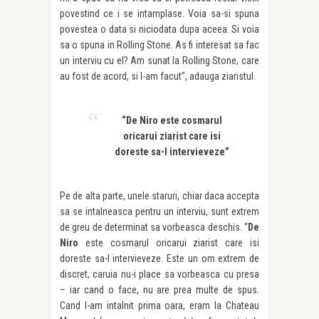
povestind ce i se intamplase. Voia sa-si spuna
povestea o data si niciodata dupa aceea. Si voia
sa o spuna in Rolling Stone. As fi interesat sa fac
un interviu cu el? Am sunat la Rolling Stone, care
au fost de acord, si l-am facut”, adauga ziaristul.
“De Niro este cosmarul
oricarui ziarist care isi
doreste sa-l intervieveze”
Pe de alta parte, unele staruri, chiar daca accepta
sa se intalneasca pentru un interviu, sunt extrem
de greu de determinat sa vorbeasca deschis. “
De
Niro
este cosmarul oricarui ziarist care isi
doreste sa-l intervieveze. Este un om extrem de
discret, caruia nu-i place sa vorbeasca cu presa
– iar cand o face, nu are prea multe de spus.
Cand l-am intalnit prima oara, eram la Chateau