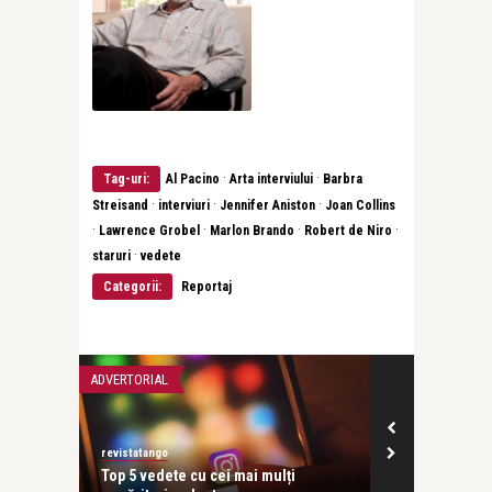
·
·
Tag-uri:
Al Pacino
Arta interviului
Barbra
·
·
·
Streisand
interviuri
Jennifer Aniston
Joan Collins
·
·
·
·
Lawrence Grobel
Marlon Brando
Robert de Niro
·
staruri
vedete
Categorii:
Reportaj
ADVERTORIAL
CONCERTE & SP
revistatango
revistatango
tformă
Top 5 vedete cu cei mai mulți
Mari staruri 