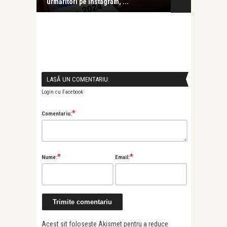
urmăritori pe Instagram, ...
clasice vin la 
LASĂ UN COMENTARIU:
Login cu Facebook
*
Comentariu:
*
*
Nume:
Email:
Acest sit folosește Akismet pentru a reduce