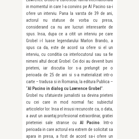
in momentul in care l-a convins pe Al Pacino sa-i
ofere un interviu. Pana la varsta de 39 de ani,
actorul nu statuse de vorba cu presa,
considerand ca nu are lucruri interesante de
spus. Insa, dupa ce a citit un interviu pe care
Grobel i-l luase legendarului Marlon Brando, a
spus ca da, este de acord sa ofere si el un
interviu, cu conditia ca interlocutorul sau sa fie
nimeni altul decat Grobel. Cei doi au devenit buni
prieteni, iar discutia lor s-a prelungit pe o
perioada de 25 de ani si s-a materializat intr-o
carte – tradusa si in Romania, la editura Publica –
“
Al Pacino in dialog cu Lawrence Grobel
”.
Grobel nu sfatuieste jurnalistii sa devina prieteni
cu cei care in mod normal fac subiectul
articolelor lor. Insa el insusi recunoste ca, o data,
a avut un avantaj profesional extraordinar, gratiei
prieteniei sale stranse cu
Al Pacino
. Intr-o
perioada in care actorul era extrem de solicitat sa
apara in presa, a fost de acord sa-i ofere un