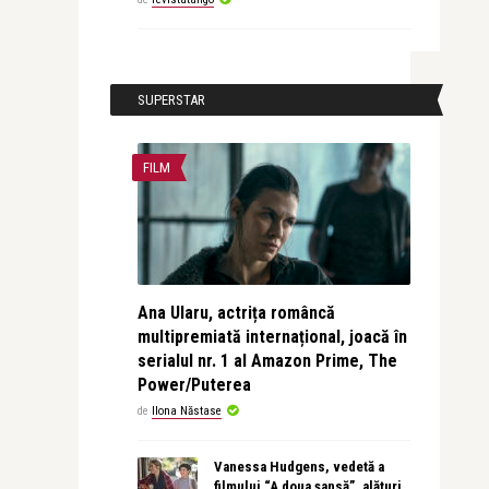
SUPERSTAR
FILM
Ana Ularu, actrița româncă
multipremiată internațional, joacă în
serialul nr. 1 al Amazon Prime, The
Power/Puterea
de
Ilona Năstase
Vanessa Hudgens, vedetă a
filmului “A doua șansă”, alături