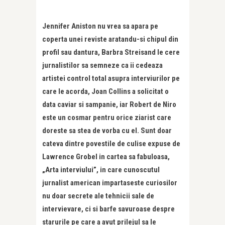
Jennifer Aniston nu vrea sa apara pe
coperta unei reviste aratandu-si chipul din
profil sau dantura, Barbra Streisand le cere
jurnalistilor sa semneze ca ii cedeaza
artistei control total asupra interviurilor pe
care le acorda, Joan Collins a solicitat o
data caviar si sampanie, iar Robert de Niro
este un cosmar pentru orice ziarist care
doreste sa stea de vorba cu el. Sunt doar
cateva dintre povestile de culise expuse de
Lawrence Grobel in cartea sa fabuloasa,
„Arta interviului”, in care cunoscutul
jurnalist american impartaseste curiosilor
nu doar secrete ale tehnicii sale de
intervievare, ci si barfe savuroase despre
starurile pe care a avut prilejul sa le