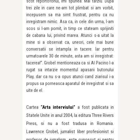
scot reportofonul, imi spunea: Mai tarziu. Dupa
trei zile in care ne-am tot plimbat si am vorbit,
incepusem sa ma simt frustrat, pentru ca nu
inregistram nimic. Asa ca, in cele din urma, l-am
scos si l-am pornit, in timp ce stateam sprijiniti
de cabana lui, privind marea. Atunci s-a uitat la
mine si a observat ca, uneori, cele mai bune
conversatii se intampla in tacere. Iar pentru
urmatoarele 30 de minute, asta am si inregistrat:
tacerea!”. Grobel mentioneaza ca si Al Pacino l-a
rugat sa intarzie momentul apasarii butonului
Play, dar ca nu s-a opus atunci cand ziarisul i-a
propus sa porneasca aparatul de inregistrat si sa
uite de el.
Cartea
“
Arta interviului
”
a fost publicata in
Statele Unite in anul 2004, la editura Three Rivers
Press, si nu a fost tradusa in Romania.
Lawrence Grobel, jurnalist liber profesionist si
profesor de jurnalism, este cunoscut si pentru