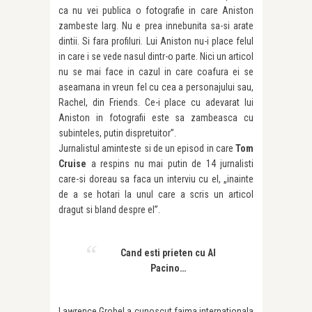
ca nu vei publica o fotografie in care Aniston
zambeste larg. Nu e prea innebunita sa-si arate
dintii. Si fara profiluri. Lui Aniston nu-i place felul
in care i se vede nasul dintr-o parte. Nici un articol
nu se mai face in cazul in care coafura ei se
aseamana in vreun fel cu cea a personajului sau,
Rachel, din Friends. Ce-i place cu adevarat lui
Aniston in fotografii este sa zambeasca cu
subinteles, putin dispretuitor”.
Jurnalistul aminteste si de un episod in care
Tom
Cruise
a respins nu mai putin de 14 jurnalisti
care-si doreau sa faca un interviu cu el, „inainte
de a se hotari la unul care a scris un articol
dragut si bland despre el”.
Cand esti prieten cu Al
Pacino…
Lawrence Grobel a cunoscut faima internationala