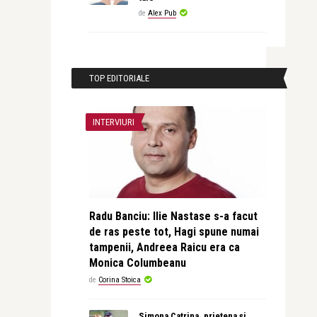
de
Alex Pub
TOP EDITORIALE
INTERVIURI
Radu Banciu: Ilie Nastase s-a facut
de ras peste tot, Hagi spune numai
tampenii, Andreea Raicu era ca
Monica Columbeanu
de
Corina Stoica
Simona Catrina, prietena și