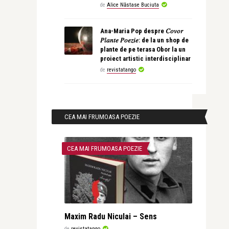
de
Alice Năstase Buciuta
Ana-Maria Pop despre 𝐶𝑜𝑣𝑜𝑟
𝑃𝑙𝑎𝑛𝑡𝑒 𝑃𝑜𝑒𝑧𝑖𝑒: de la un shop de
plante de pe terasa Obor la un
proiect artistic interdisciplinar
de
revistatango
CEA MAI FRUMOASA POEZIE
CEA MAI FRUMOASA POEZIE
Maxim Radu Niculai – Sens
de
revistatango