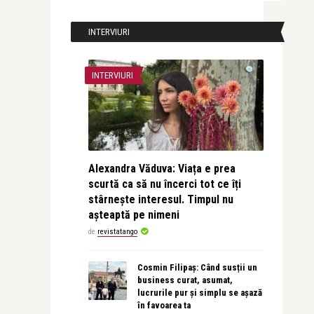
INTERVIURI
INTERVIURI
Alexandra Văduva: Viața e prea
scurtă ca să nu încerci tot ce îți
stârnește interesul. Timpul nu
așteaptă pe nimeni
de
revistatango
Cosmin Filipaș: Când susții un
business curat, asumat,
lucrurile pur și simplu se așază
în favoarea ta