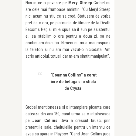
Nici in ce o priveste pe
Meryl Streep
Grobel nu
are cele mai frumoase amintiri. “Cu Meryl Streep
nici acum nu stiu ce sa cred. Statusem de vorba
pret de o ora, pe platourile de filmare de la Death
Becoms Her, si mi-a spus sa il sun pe asistentul
ei, sa stabilim o ora pentru a doua zi, sa ne
continuam discutia. Nimeni nu mi-a mai raspuns
la telefon si nu am mai vazut-o niciodata. Am
scris articolul, totusi, dar m-am simtit manipulat”.
“Doamna Collins” a cerut
icre de beluga si o sticla
de Crystal
Grobel mentioneaza si o intamplare picanta care
dateaza din anii ’80, cand urma sa o intalneasca
pe
Joan Collins
. Diva a crescut brusc, prin
pretentiile sale, cheltuielile pentru un interviu ce
avea sa apara in Playboy. “Cand Joan Collins juca