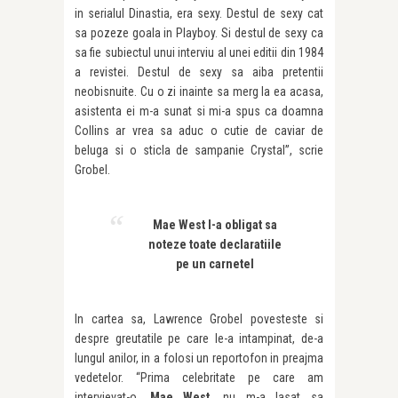
in serialul Dinastia, era sexy. Destul de sexy cat
sa pozeze goala in Playboy. Si destul de sexy ca
sa fie subiectul unui interviu al unei editii din 1984
a revistei. Destul de sexy sa aiba pretentii
neobisnuite. Cu o zi inainte sa merg la ea acasa,
asistenta ei m-a sunat si mi-a spus ca doamna
Collins ar vrea sa aduc o cutie de caviar de
beluga si o sticla de sampanie Crystal”, scrie
Grobel.
Mae West l-a obligat sa
noteze toate declaratiile
pe un carnetel
In cartea sa, Lawrence Grobel povesteste si
despre greutatile pe care le-a intampinat, de-a
lungul anilor, in a folosi un reportofon in preajma
vedetelor. “Prima celebritate pe care am
intervievat-o,
Mae West
, nu m-a lasat sa