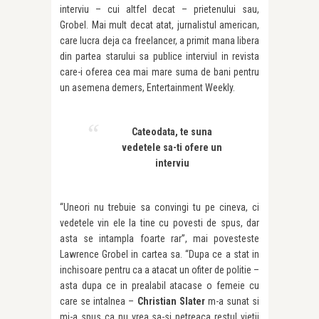
interviu – cui altfel decat – prietenului sau,
Grobel. Mai mult decat atat, jurnalistul american,
care lucra deja ca freelancer, a primit mana libera
din partea starului sa publice interviul in revista
care-i oferea cea mai mare suma de bani pentru
un asemena demers, Entertainment Weekly.
Cateodata, te suna
vedetele sa-ti ofere un
interviu
“Uneori nu trebuie sa convingi tu pe cineva, ci
vedetele vin ele la tine cu povesti de spus, dar
asta se intampla foarte rar”, mai povesteste
Lawrence Grobel in cartea sa. “Dupa ce a stat in
inchisoare pentru ca a atacat un ofiter de politie –
asta dupa ce in prealabil atacase o femeie cu
care se intalnea –
Christian Slater
m-a sunat si
mi-a spus ca nu vrea sa-si petreaca restul vietii