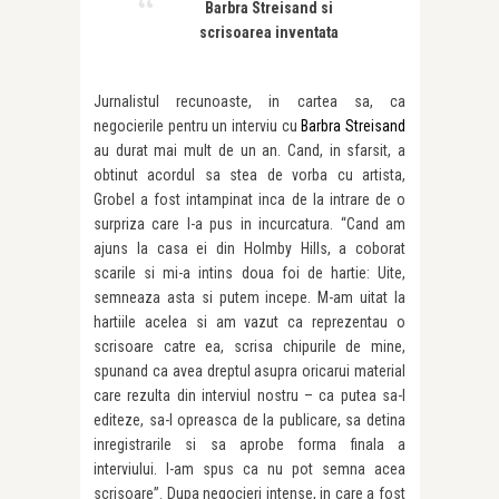
Barbra Streisand si
scrisoarea inventata
Jurnalistul recunoaste, in cartea sa, ca
negocierile pentru un interviu cu
Barbra Streisand
au durat mai mult de un an. Cand, in sfarsit, a
obtinut acordul sa stea de vorba cu artista,
Grobel a fost intampinat inca de la intrare de o
surpriza care l-a pus in incurcatura. “Cand am
ajuns la casa ei din Holmby Hills, a coborat
scarile si mi-a intins doua foi de hartie: Uite,
semneaza asta si putem incepe. M-am uitat la
hartiile acelea si am vazut ca reprezentau o
scrisoare catre ea, scrisa chipurile de mine,
spunand ca avea dreptul asupra oricarui material
care rezulta din interviul nostru – ca putea sa-l
editeze, sa-l opreasca de la publicare, sa detina
inregistrarile si sa aprobe forma finala a
interviului. I-am spus ca nu pot semna acea
scrisoare”. Dupa negocieri intense, in care a fost