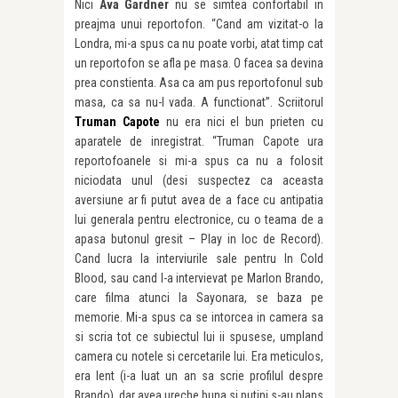
Nici
Ava Gardner
nu se simtea confortabil in
preajma unui reportofon. “Cand am vizitat-o la
Londra, mi-a spus ca nu poate vorbi, atat timp cat
un reportofon se afla pe masa. O facea sa devina
prea constienta. Asa ca am pus reportofonul sub
masa, ca sa nu-l vada. A functionat”. Scriitorul
Truman Capote
nu era nici el bun prieten cu
aparatele de inregistrat. “Truman Capote ura
reportofoanele si mi-a spus ca nu a folosit
niciodata unul (desi suspectez ca aceasta
aversiune ar fi putut avea de a face cu antipatia
lui generala pentru electronice, cu o teama de a
apasa butonul gresit – Play in loc de Record).
Cand lucra la interviurile sale pentru In Cold
Blood, sau cand l-a intervievat pe Marlon Brando,
care filma atunci la Sayonara, se baza pe
memorie. Mi-a spus ca se intorcea in camera sa
si scria tot ce subiectul lui ii spusese, umpland
camera cu notele si cercetarile lui. Era meticulos,
era lent (i-a luat un an sa scrie profilul despre
Brando), dar avea ureche buna si putini s-au plans