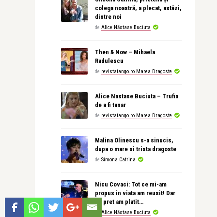
colega noastră, a plecat, astăzi,
dintre noi
de
Alice Năstase Buciuta
Then & Now – Mihaela
Radulescu
de
revistatango.ro Marea Dragoste
Alice Nastase Buciuta – Trufia
de a fi tanar
de
revistatango.ro Marea Dragoste
Malina Olinescu s-a sinucis,
dupa o mare si trista dragoste
de
Simona Catrina
Nicu Covaci: Tot ce mi-am
propus in viata am reusit! Dar
ce pret am platit…
de
Alice Năstase Buciuta