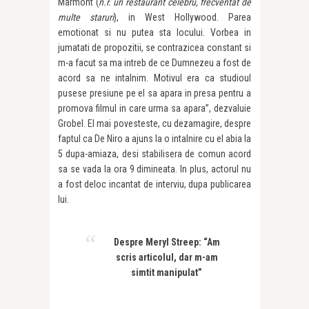
Marmont (
n.r. un restaurant celebru, frecventat de
multe staruri
), in West Hollywood. Parea
emotionat si nu putea sta locului. Vorbea in
jumatati de propozitii, se contrazicea constant si
m-a facut sa ma intreb de ce Dumnezeu a fost de
acord sa ne intalnim. Motivul era ca studioul
pusese presiune pe el sa apara in presa pentru a
promova filmul in care urma sa apara”, dezvaluie
Grobel. El mai povesteste, cu dezamagire, despre
faptul ca De Niro a ajuns la o intalnire cu el abia la
5 dupa-amiaza, desi stabilisera de comun acord
sa se vada la ora 9 dimineata. In plus, actorul nu
a fost deloc incantat de interviu, dupa publicarea
lui.
Despre Meryl Streep: “Am
scris articolul, dar m-am
simtit manipulat”