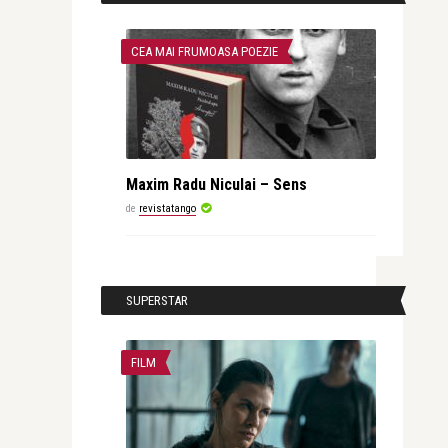
CEA MAI FRUMOASA POEZIE
Maxim Radu Niculai – Sens
de
revistatango
SUPERSTAR
FILM