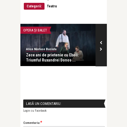
Categorii:
Teatru
OPERA ȘI BALET
CĂRȚI
Alice Năstase Buciuta
revistatango
e s-a
Zece ani de prietenie cu Eboli:
„Pe:trecere”
Triumful Ruxandrei Donos ...
Ruxandra D ..
LASĂ UN COMENTARIU:
Login cu Facebook
*
Comentariu: