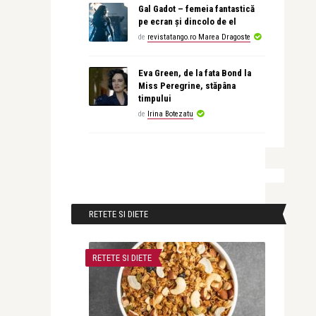
Gal Gadot – femeia fantastică
pe ecran și dincolo de el
de
revistatango.ro Marea Dragoste
Eva Green, de la fata Bond la
Miss Peregrine, stăpâna
timpului
de
Irina Botezatu
RETETE SI DIETE
RETETE SI DIETE