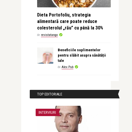
Dieta Portofoliu, strategia
alimentară care poate reduce
colesterolul „rău” cu până la 30%
de
revistatango
Beneficiile suplimentelor
pentru slăbit asupra sănătății
tale
de
Alex Pub
TOP EDITORIALE
INTERVIURI