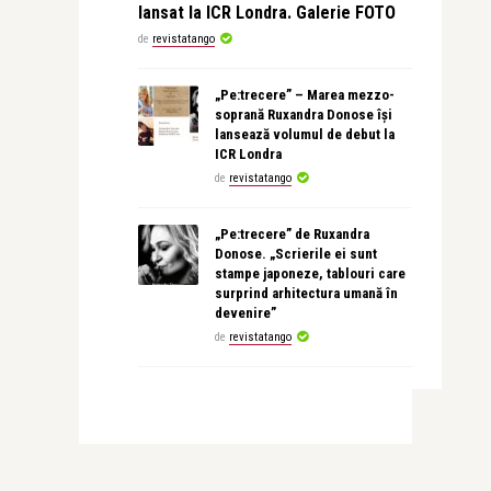
lansat la ICR Londra. Galerie FOTO
de
revistatango
„Pe:trecere” – Marea mezzo-
soprană Ruxandra Donose își
lansează volumul de debut la
ICR Londra
de
revistatango
„Pe:trecere” de Ruxandra
Donose. „Scrierile ei sunt
stampe japoneze, tablouri care
surprind arhitectura umană în
devenire”
de
revistatango