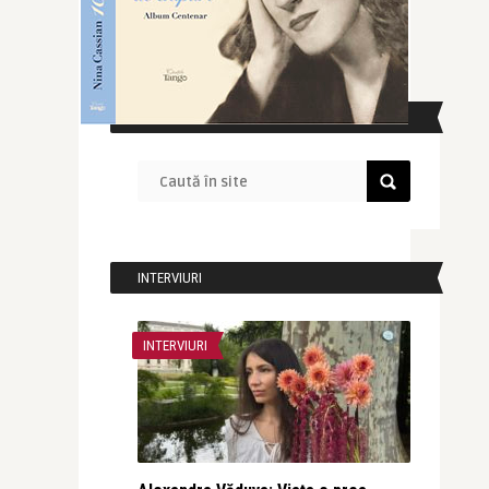
CAUTĂ ÎN SITE
INTERVIURI
INTERVIURI