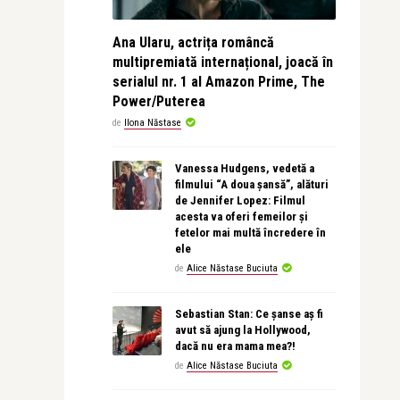
Ana Ularu, actrița româncă
multipremiată internațional, joacă în
serialul nr. 1 al Amazon Prime, The
Power/Puterea
de
Ilona Năstase
Vanessa Hudgens, vedetă a
filmului “A doua șansă”, alături
de Jennifer Lopez: Filmul
acesta va oferi femeilor și
fetelor mai multă încredere în
ele
de
Alice Năstase Buciuta
Sebastian Stan: Ce șanse aș fi
avut să ajung la Hollywood,
dacă nu era mama mea?!
de
Alice Năstase Buciuta