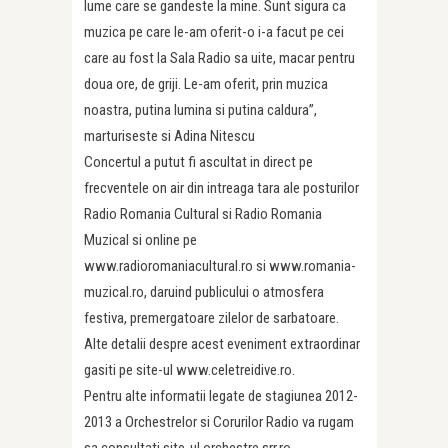
lume care se gandeste la mine. Sunt sigura ca
muzica pe care le-am oferit-o i-a facut pe cei
care au fost la Sala Radio sa uite, macar pentru
doua ore, de griji. Le-am oferit, prin muzica
noastra, putina lumina si putina caldura’’,
marturiseste si Adina Nitescu
Concertul a putut fi ascultat in direct pe
frecventele on air din intreaga tara ale posturilor
Radio Romania Cultural si Radio Romania
Muzical si online pe
www.radioromaniacultural.ro si www.romania-
muzical.ro, daruind publicului o atmosfera
festiva, premergatoare zilelor de sarbatoare.
Alte detalii despre acest eveniment extraordinar
gasiti pe site-ul www.celetreidive.ro.
Pentru alte informatii legate de stagiunea 2012-
2013 a Orchestrelor si Corurilor Radio va rugam
sa consultati site-ul orchestre.srr.ro.