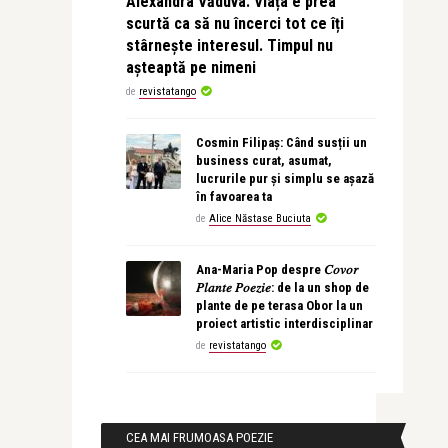
Alexandra Văduva: Viața e prea
scurtă ca să nu încerci tot ce îți
stârnește interesul. Timpul nu
așteaptă pe nimeni
de
revistatango
Cosmin Filipaș: Când susții un
business curat, asumat,
lucrurile pur și simplu se așază
în favoarea ta
de
Alice Năstase Buciuta
Ana-Maria Pop despre 𝐶𝑜𝑣𝑜𝑟
𝑃𝑙𝑎𝑛𝑡𝑒 𝑃𝑜𝑒𝑧𝑖𝑒: de la un shop de
plante de pe terasa Obor la un
proiect artistic interdisciplinar
de
revistatango
CEA MAI FRUMOASA POEZIE