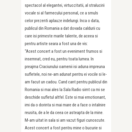
spectacol al elegantei, virtuozitatii, al stralucirii
vocale si al farmecului personal, ce a smuls
celor prezenti aplauze indelungi. Inca o data,
publicul din Romania a dat dovada caldurii cu
care isi primeste marile talente, de aceea si
pentru artiste seara a fost una de vis:
‘’Acest concert a fost un eveniment frumos si
insemnat, cred eu, pentru toata lumea. In
preajma Craciunului oamenii isi aduna impreuna
sufletele, noi ne-am adunat pentru ei vocile si le-
am facut un cadou. Cand cant pentru publicul din
Romania si mai ales la Sala Radio simt ca mi se
deschide sufletul altfel. Este si mai emotionant,
imi da o dorinta si mai mare de a face o intalnire
reusita, de a le da ceea ce asteapta de la mine.
M-am uitat in sala si am vazut figuri cunoscute.
Acest concert a fost pentru mine o bucurie si