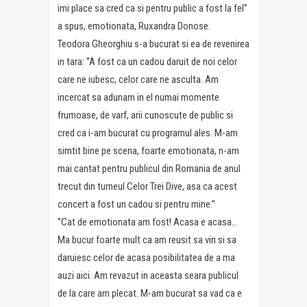
imi place sa cred ca si pentru public a fost la fel’’
a spus, emotionata, Ruxandra Donose.
Teodora Gheorghiu s-a bucurat si ea de revenirea
in tara: ‘’A fost ca un cadou daruit de noi celor
care ne iubesc, celor care ne asculta. Am
incercat sa adunam in el numai momente
frumoase, de varf, arii cunoscute de public si
cred ca i-am bucurat cu programul ales. M-am
simtit bine pe scena, foarte emotionata, n-am
mai cantat pentru publicul din Romania de anul
trecut din turneul Celor Trei Dive, asa ca acest
concert a fost un cadou si pentru mine.’’
‘’Cat de emotionata am fost! Acasa e acasa…
Ma bucur foarte mult ca am reusit sa vin si sa
daruiesc celor de acasa posibilitatea de a ma
auzi aici. Am revazut in aceasta seara publicul
de la care am plecat. M-am bucurat sa vad ca e