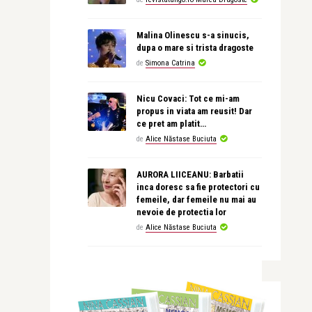
Malina Olinescu s-a sinucis,
dupa o mare si trista dragoste
de
Simona Catrina
Nicu Covaci: Tot ce mi-am
propus in viata am reusit! Dar
ce pret am platit…
de
Alice Năstase Buciuta
AURORA LIICEANU: Barbatii
inca doresc sa fie protectori cu
femeile, dar femeile nu mai au
nevoie de protectia lor
de
Alice Năstase Buciuta