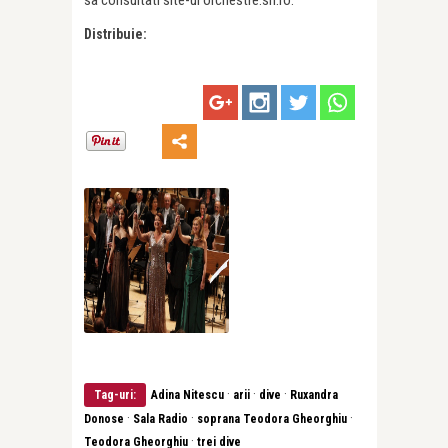
Distribuie:
·
·
·
Tag-uri:
Adina Nitescu
arii
dive
Ruxandra
·
·
·
Donose
Sala Radio
soprana Teodora Gheorghiu
·
Teodora Gheorghiu
trei dive