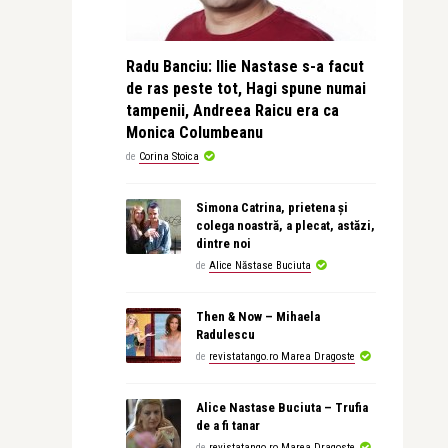
Radu Banciu: Ilie Nastase s-a facut
de ras peste tot, Hagi spune numai
tampenii, Andreea Raicu era ca
Monica Columbeanu
de
Corina Stoica
Simona Catrina, prietena și
colega noastră, a plecat, astăzi,
dintre noi
de
Alice Năstase Buciuta
Then & Now – Mihaela
Radulescu
de
revistatango.ro Marea Dragoste
Alice Nastase Buciuta – Trufia
de a fi tanar
de
revistatango.ro Marea Dragoste