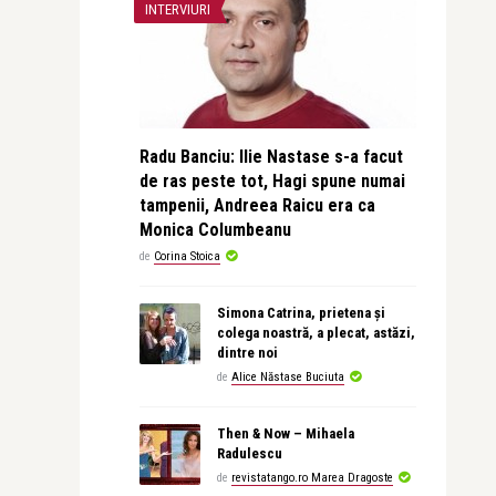
INTERVIURI
Radu Banciu: Ilie Nastase s-a facut
de ras peste tot, Hagi spune numai
tampenii, Andreea Raicu era ca
Monica Columbeanu
de
Corina Stoica
Simona Catrina, prietena și
colega noastră, a plecat, astăzi,
dintre noi
de
Alice Năstase Buciuta
Then & Now – Mihaela
Radulescu
de
revistatango.ro Marea Dragoste