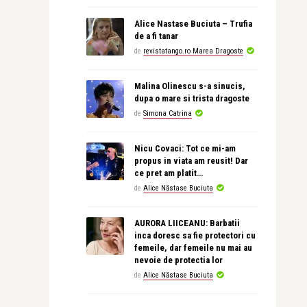
Alice Nastase Buciuta – Trufia
de a fi tanar
de
revistatango.ro Marea Dragoste
Malina Olinescu s-a sinucis,
dupa o mare si trista dragoste
de
Simona Catrina
Nicu Covaci: Tot ce mi-am
propus in viata am reusit! Dar
ce pret am platit…
de
Alice Năstase Buciuta
AURORA LIICEANU: Barbatii
inca doresc sa fie protectori cu
femeile, dar femeile nu mai au
nevoie de protectia lor
de
Alice Năstase Buciuta