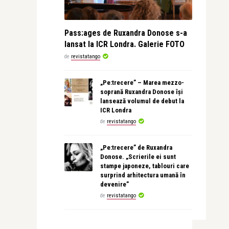
Pass:ages de Ruxandra Donose s-a
lansat la ICR Londra. Galerie FOTO
de
revistatango
„Pe:trecere” – Marea mezzo-
soprană Ruxandra Donose își
lansează volumul de debut la
ICR Londra
de
revistatango
„Pe:trecere” de Ruxandra
Donose. „Scrierile ei sunt
stampe japoneze, tablouri care
surprind arhitectura umană în
devenire”
de
revistatango