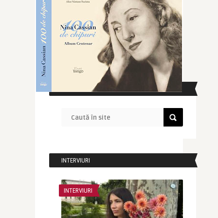
CAUTĂ ÎN SITE
INTERVIURI
INTERVIURI