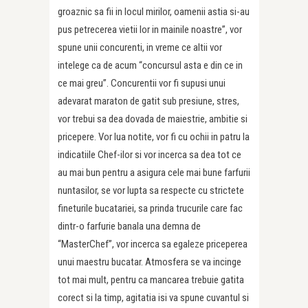
groaznic sa fii in locul mirilor, oamenii astia si-au
pus petrecerea vietii lor in mainile noastre”, vor
spune unii concurenti, in vreme ce altii vor
intelege ca de acum “concursul asta e din ce in
ce mai greu”. Concurentii vor fi supusi unui
adevarat maraton de gatit sub presiune, stres,
vor trebui sa dea dovada de maiestrie, ambitie si
pricepere. Vor lua notite, vor fi cu ochii in patru la
indicatiile Chef-ilor si vor incerca sa dea tot ce
au mai bun pentru a asigura cele mai bune farfurii
nuntasilor, se vor lupta sa respecte cu strictete
fineturile bucatariei, sa prinda trucurile care fac
dintr-o farfurie banala una demna de
“MasterChef”, vor incerca sa egaleze priceperea
unui maestru bucatar. Atmosfera se va incinge
tot mai mult, pentru ca mancarea trebuie gatita
corect si la timp, agitatia isi va spune cuvantul si