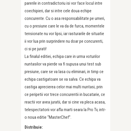
parerile in contradictoriu isi vor face locul intre
coechipieri, dar si intre cele doua echipe
concurente. Cu o asa responsabilitate pe umeri,
cu o presiune care le va da de furca, momentele
tensionate nu vor lipsi, iar rasturarile de situatie
ii vor lua prin surprindere nu doar pe concurenti,
ci si pe jurati!
La finalul editiei, echipa care in urma voturilor
nuntasilor va pierde va fi supusa unui test sub
presiune, care se va lasa cu eliminari, in timp ce
echipa castigatoare se va salva. Ce echipa va
castiga aprecierea celor mai multi nuntasi, prin
ce peripetii vor trece concurentii in bucatarie, ce
reactii vor avea juratii, dar si cine va pleca acasa,
telespectatorii vor afla marti seara la Pro Tv, intr-
o noua editie “MasterChef”.
Distribuie: