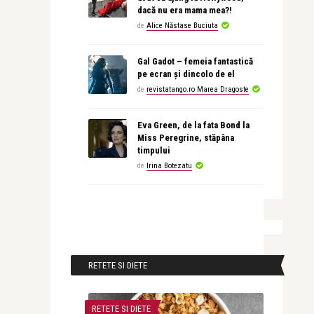
dacă nu era mama mea?!
de
Alice Năstase Buciuta
Gal Gadot – femeia fantastică
pe ecran și dincolo de el
de
revistatango.ro Marea Dragoste
Eva Green, de la fata Bond la
Miss Peregrine, stăpâna
timpului
de
Irina Botezatu
RETETE SI DIETE
RETETE SI DIETE