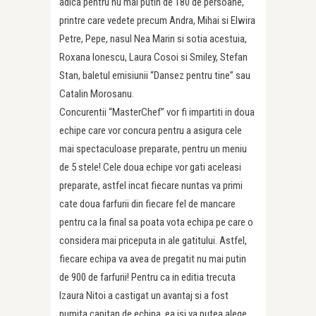
adica pentru nu mai putin de 180 de persoane,
printre care vedete precum Andra, Mihai si Elwira
Petre, Pepe, nasul Nea Marin si sotia acestuia,
Roxana Ionescu, Laura Cosoi si Smiley, Stefan
Stan, baletul emisiunii “Dansez pentru tine” sau
Catalin Morosanu.
Concurentii “MasterChef” vor fi impartiti in doua
echipe care vor concura pentru a asigura cele
mai spectaculoase preparate, pentru un meniu
de 5 stele! Cele doua echipe vor gati aceleasi
preparate, astfel incat fiecare nuntas va primi
cate doua farfurii din fiecare fel de mancare
pentru ca la final sa poata vota echipa pe care o
considera mai priceputa in ale gatitului. Astfel,
fiecare echipa va avea de pregatit nu mai putin
de 900 de farfurii! Pentru ca in editia trecuta
Izaura Nitoi a castigat un avantaj si a fost
numita capitan de echipa, ea isi va putea alege