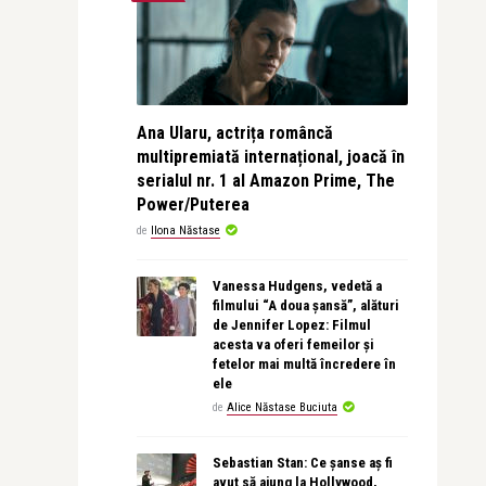
Ana Ularu, actrița româncă
multipremiată internațional, joacă în
serialul nr. 1 al Amazon Prime, The
Power/Puterea
de
Ilona Năstase
Vanessa Hudgens, vedetă a
filmului “A doua șansă”, alături
de Jennifer Lopez: Filmul
acesta va oferi femeilor și
fetelor mai multă încredere în
ele
de
Alice Năstase Buciuta
Sebastian Stan: Ce șanse aș fi
avut să ajung la Hollywood,