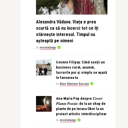
Alexandra Văduva: Viața e prea
scurtă ca să nu încerci tot ce îți
stârnește interesul. Timpul nu
așteaptă pe nimeni
de
revistatango
Cosmin Filipaș: Când susții un
business curat, asumat,
lucrurile pur și simplu se așază
în favoarea ta
de
Alice Năstase Buciuta
Ana-Maria Pop despre 𝐶𝑜𝑣𝑜𝑟
𝑃𝑙𝑎𝑛𝑡𝑒 𝑃𝑜𝑒𝑧𝑖𝑒: de la un shop de
plante de pe terasa Obor la un
proiect artistic interdisciplinar
de
revistatango