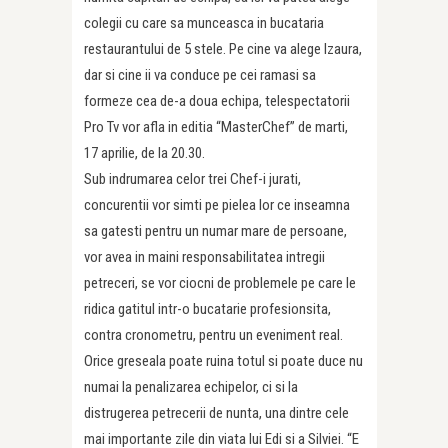
colegii cu care sa munceasca in bucataria
restaurantului de 5 stele. Pe cine va alege Izaura,
dar si cine ii va conduce pe cei ramasi sa
formeze cea de-a doua echipa, telespectatorii
Pro Tv vor afla in editia “MasterChef” de marti,
17 aprilie, de la 20.30.
Sub indrumarea celor trei Chef-i jurati,
concurentii vor simti pe pielea lor ce inseamna
sa gatesti pentru un numar mare de persoane,
vor avea in maini responsabilitatea intregii
petreceri, se vor ciocni de problemele pe care le
ridica gatitul intr-o bucatarie profesionsita,
contra cronometru, pentru un eveniment real.
Orice greseala poate ruina totul si poate duce nu
numai la penalizarea echipelor, ci si la
distrugerea petrecerii de nunta, una dintre cele
mai importante zile din viata lui Edi si a Silviei. “E