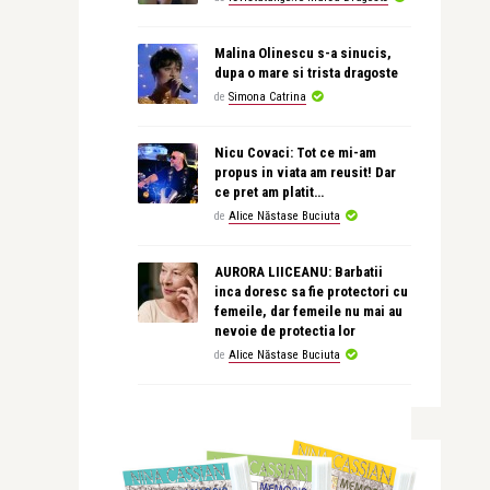
Malina Olinescu s-a sinucis,
dupa o mare si trista dragoste
de
Simona Catrina
Nicu Covaci: Tot ce mi-am
propus in viata am reusit! Dar
ce pret am platit…
de
Alice Năstase Buciuta
AURORA LIICEANU: Barbatii
inca doresc sa fie protectori cu
femeile, dar femeile nu mai au
nevoie de protectia lor
de
Alice Năstase Buciuta