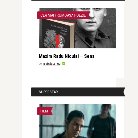
CEA MAI FRUMOASA POEZIE
Maxim Radu Niculai – Sens
de
revistatango
SUPERSTAR
FILM