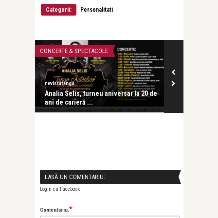
Categorii:
Personalitati
CONCERTE & SPECTACOLE
CEA MAI FRUMOA
revistatango
revistatango
tinian și
Analia Selis, turneu aniversar la 20 de
Leonid Dimo
ani de carieră ...
LASĂ UN COMENTARIU:
Login cu Facebook
*
Comentariu: