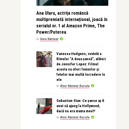
Ana Ularu, actrița româncă
multipremiată internațional, joacă în
serialul nr. 1 al Amazon Prime, The
Power/Puterea
de
Ilona Năstase
Vanessa Hudgens, vedetă a
filmului “A doua șansă”, alături
de Jennifer Lopez: Filmul
acesta va oferi femeilor și
fetelor mai multă încredere în
ele
de
Alice Năstase Buciuta
Sebastian Stan: Ce șanse aș fi
avut să ajung la Hollywood,
dacă nu era mama mea?!
de
Alice Năstase Buciuta