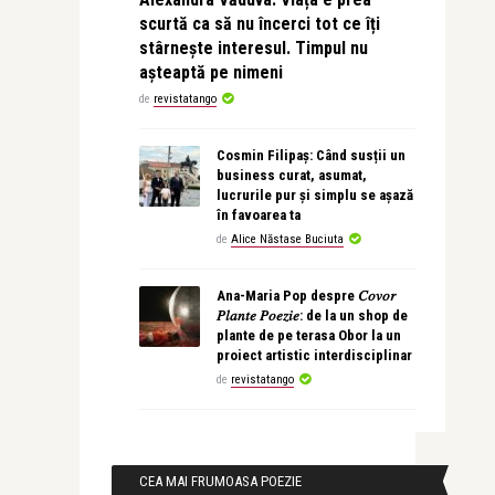
scurtă ca să nu încerci tot ce îți
stârnește interesul. Timpul nu
așteaptă pe nimeni
de
revistatango
Cosmin Filipaș: Când susții un
business curat, asumat,
lucrurile pur și simplu se așază
în favoarea ta
de
Alice Năstase Buciuta
Ana-Maria Pop despre 𝐶𝑜𝑣𝑜𝑟
𝑃𝑙𝑎𝑛𝑡𝑒 𝑃𝑜𝑒𝑧𝑖𝑒: de la un shop de
plante de pe terasa Obor la un
proiect artistic interdisciplinar
de
revistatango
CEA MAI FRUMOASA POEZIE