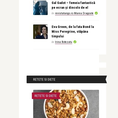
Gal Gadot – femeia fantastică
pe ecran și dincolo de el
de
revistatango.ro Marea Dragoste
Eva Green, de la fata Bond la
Miss Peregrine, stăpâna
timpului
de
Irina Botezatu
RETETE SI DIETE
RETETE SI DIETE