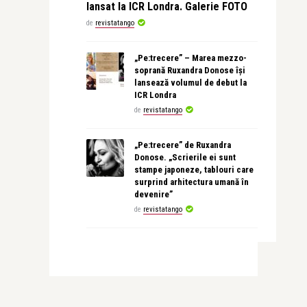
lansat la ICR Londra. Galerie FOTO
de
revistatango
„Pe:trecere” – Marea mezzo-
soprană Ruxandra Donose își
lansează volumul de debut la
ICR Londra
de
revistatango
„Pe:trecere” de Ruxandra
Donose. „Scrierile ei sunt
stampe japoneze, tablouri care
surprind arhitectura umană în
devenire”
de
revistatango