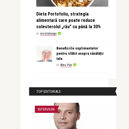
Dieta Portofoliu, strategia
alimentară care poate reduce
colesterolul „rău” cu până la 30%
de
revistatango
Beneficiile suplimentelor
pentru slăbit asupra sănătății
tale
de
Alex Pub
TOP EDITORIALE
INTERVIURI