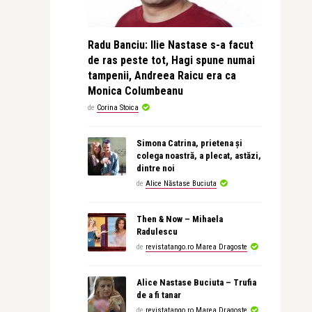
Radu Banciu: Ilie Nastase s-a facut
de ras peste tot, Hagi spune numai
tampenii, Andreea Raicu era ca
Monica Columbeanu
de
Corina Stoica
Simona Catrina, prietena și
colega noastră, a plecat, astăzi,
dintre noi
de
Alice Năstase Buciuta
Then & Now – Mihaela
Radulescu
de
revistatango.ro Marea Dragoste
Alice Nastase Buciuta – Trufia
de a fi tanar
de
revistatango.ro Marea Dragoste