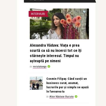
INTERVIURI
Alexandra Văduva: Viața e prea
scurtă ca să nu încerci tot ce îți
stârnește interesul. Timpul nu
așteaptă pe nimeni
de
revistatango
Cosmin Filipaș: Când susții un
business curat, asumat,
lucrurile pur și simplu se așază
în favoarea ta
de
Alice Năstase Buciuta