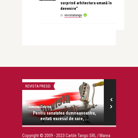
surprind arhitectura umană în
devenire”
de
revistatango
REVISTA PRESEI
TEATRU
Simona Catrina
revistatango.ro
onose.
Pentru sanatatea dumneavoastra,
Tosca, la an
evitati excesul de sare, ...
Copyright © 2009 - 2023 Cartile Tango SRL / Marea