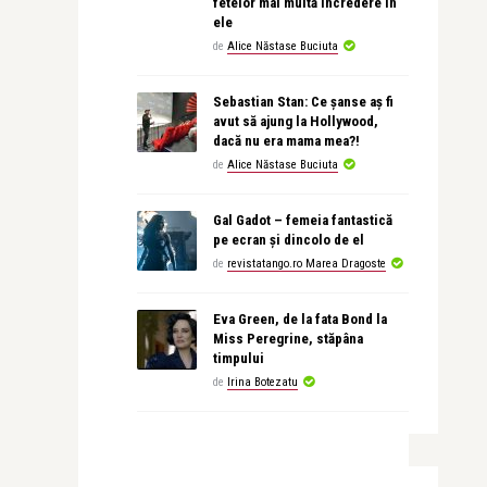
fetelor mai multă încredere în
ele
de
Alice Năstase Buciuta
Sebastian Stan: Ce șanse aș fi
avut să ajung la Hollywood,
dacă nu era mama mea?!
de
Alice Năstase Buciuta
Gal Gadot – femeia fantastică
pe ecran și dincolo de el
de
revistatango.ro Marea Dragoste
Eva Green, de la fata Bond la
Miss Peregrine, stăpâna
timpului
de
Irina Botezatu