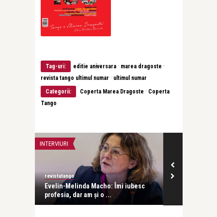
·
·
Tag-uri:
editie aniversara
marea dragoste
·
revista tango ultimul numar
ultimul numar
·
Categorii:
Coperta Marea Dragoste
Coperta
Tango
INTERVIURI
INTERVIURI
revistatango
Alice Năstase B
Evelin-Melinda Macho: Îmi iubesc
Mihaela Rădul
profesia, dar am și o ...
venit exact câ