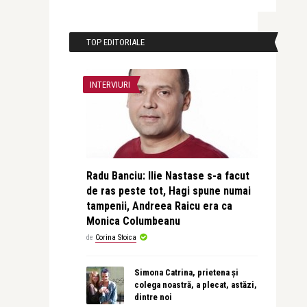
TOP EDITORIALE
INTERVIURI
Radu Banciu: Ilie Nastase s-a facut
de ras peste tot, Hagi spune numai
tampenii, Andreea Raicu era ca
Monica Columbeanu
de
Corina Stoica
Simona Catrina, prietena și
colega noastră, a plecat, astăzi,
dintre noi