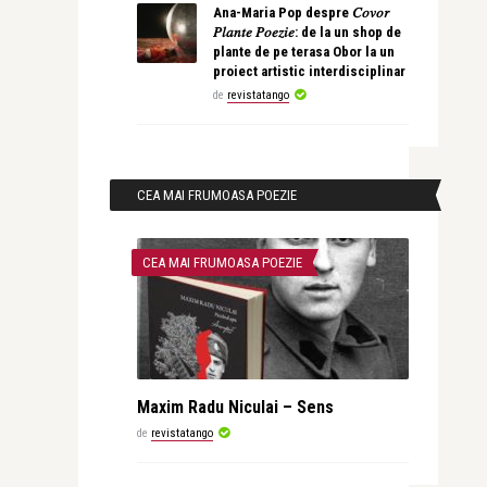
Ana-Maria Pop despre 𝐶𝑜𝑣𝑜𝑟
𝑃𝑙𝑎𝑛𝑡𝑒 𝑃𝑜𝑒𝑧𝑖𝑒: de la un shop de
plante de pe terasa Obor la un
proiect artistic interdisciplinar
de
revistatango
CEA MAI FRUMOASA POEZIE
CEA MAI FRUMOASA POEZIE
Maxim Radu Niculai – Sens
de
revistatango