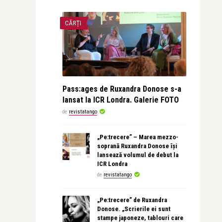
CĂRȚI
Pass:ages de Ruxandra Donose s-a
lansat la ICR Londra. Galerie FOTO
de
revistatango
„Pe:trecere” – Marea mezzo-
soprană Ruxandra Donose își
lansează volumul de debut la
ICR Londra
de
revistatango
„Pe:trecere” de Ruxandra
Donose. „Scrierile ei sunt
stampe japoneze, tablouri care