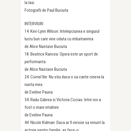
la Iasi
Fotografii de Paul Buciuta
INTERVIURI
14. Keri-Lynn Wilson: Intelepciunea e singurul
lucru bun care vine odata cu imbatranirea
de Alice Nastase Buciuta
18. Beatrice Rancea: Opera este un sport de
performanta
de Alice Nastase Buciuta
24. Cornel Ilie: Nu stiu daca o sa cante cineva la
nunta mea
de Eveline Pauna
34. Radu Gabrea si Victoria Cocias: Intre noi a
fost o mare intalnire
de Eveline Pauna
44. Nicole Kidman: Daca ar fi nevoie sa renunt la
actorie pentru familie, as face-o