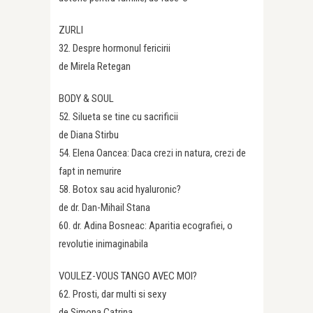
ZURLI
32. Despre hormonul fericirii
de Mirela Retegan
BODY & SOUL
52. Silueta se tine cu sacrificii
de Diana Stirbu
54. Elena Oancea: Daca crezi in natura, crezi de
fapt in nemurire
58. Botox sau acid hyaluronic?
de dr. Dan-Mihail Stana
60. dr. Adina Bosneac: Aparitia ecografiei, o
revolutie inimaginabila
VOULEZ-VOUS TANGO AVEC MOI?
62. Prosti, dar multi si sexy
de Simona Catrina