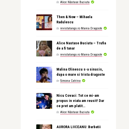
de
Alice Năstase Buciuta
Then & Now – Mihaela
Radulescu
de
revistatango.ro Marea Dragoste
Alice Nastase Buciuta – Trufia
de a fi tanar
de
revistatango.ro Marea Dragoste
Malina Olinescu s-a sinucis,
dupa o mare si trista dragoste
de
Simona Catrina
Nicu Covaci: Tot ce mi-am
propus in viata am reusit! Dar
ce pret am platit…
de
Alice Năstase Buciuta
AURORA LIICEANU: Barbatii