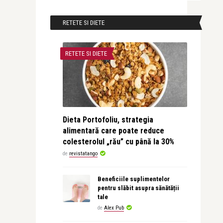
RETETE SI DIETE
RETETE SI DIETE
Dieta Portofoliu, strategia
alimentară care poate reduce
colesterolul „rău” cu până la 30%
de
revistatango
Beneficiile suplimentelor
pentru slăbit asupra sănătății
tale
de
Alex Pub