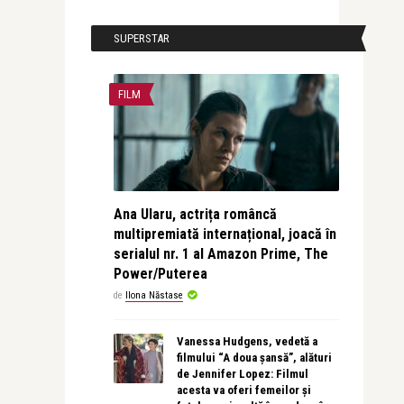
SUPERSTAR
FILM
Ana Ularu, actrița româncă
multipremiată internațional, joacă în
serialul nr. 1 al Amazon Prime, The
Power/Puterea
de
Ilona Năstase
Vanessa Hudgens, vedetă a
filmului “A doua șansă”, alături
de Jennifer Lopez: Filmul
acesta va oferi femeilor și