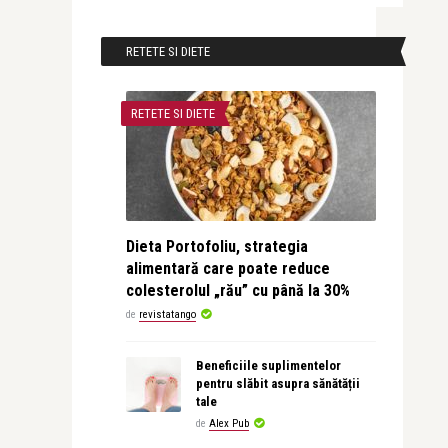
RETETE SI DIETE
RETETE SI DIETE
Dieta Portofoliu, strategia
alimentară care poate reduce
colesterolul „rău” cu până la 30%
de
revistatango
Beneficiile suplimentelor
pentru slăbit asupra sănătății
tale
de
Alex Pub