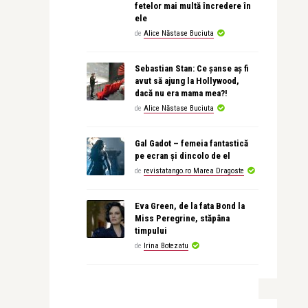
fetelor mai multă încredere în
ele
de
Alice Năstase Buciuta
Sebastian Stan: Ce șanse aș fi
avut să ajung la Hollywood,
dacă nu era mama mea?!
de
Alice Năstase Buciuta
Gal Gadot – femeia fantastică
pe ecran și dincolo de el
de
revistatango.ro Marea Dragoste
Eva Green, de la fata Bond la
Miss Peregrine, stăpâna
timpului
de
Irina Botezatu