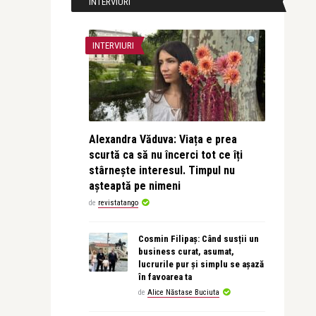
INTERVIURI
INTERVIURI
Alexandra Văduva: Viața e prea
scurtă ca să nu încerci tot ce îți
stârnește interesul. Timpul nu
așteaptă pe nimeni
de
revistatango
Cosmin Filipaș: Când susții un
business curat, asumat,
lucrurile pur și simplu se așază
în favoarea ta
de
Alice Năstase Buciuta