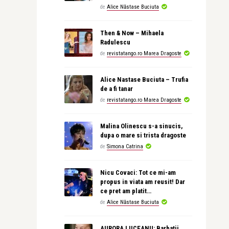
de
Alice Năstase Buciuta
Then & Now – Mihaela
Radulescu
de
revistatango.ro Marea Dragoste
Alice Nastase Buciuta – Trufia
de a fi tanar
de
revistatango.ro Marea Dragoste
Malina Olinescu s-a sinucis,
dupa o mare si trista dragoste
de
Simona Catrina
Nicu Covaci: Tot ce mi-am
propus in viata am reusit! Dar
ce pret am platit…
de
Alice Năstase Buciuta
AURORA LIICEANU: Barbatii