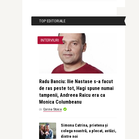
TOP EDITORIALE
INTERVIURI
Radu Banciu: Ilie Nastase s-a facut
de ras peste tot, Hagi spune numai
tampenii, Andreea Raicu era ca
Monica Columbeanu
de
Corina Stoica
Simona Catrina, prietena și
colega noastră, a plecat, astăzi,
dintre noi