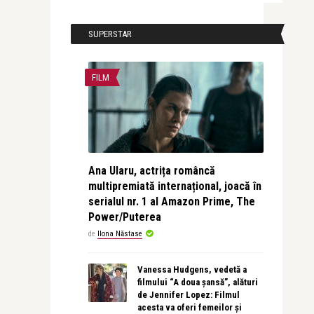
SUPERSTAR
FILM
Ana Ularu, actrița româncă
multipremiată internațional, joacă în
serialul nr. 1 al Amazon Prime, The
Power/Puterea
de
Ilona Năstase
Vanessa Hudgens, vedetă a
filmului “A doua șansă”, alături
de Jennifer Lopez: Filmul
acesta va oferi femeilor și