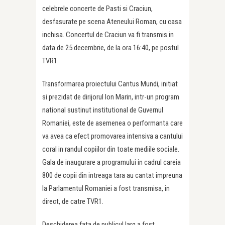
celebrele concerte de Pasti si Craciun,
desfasurate pe scena Ateneului Roman, cu casa
inchisa. Concertul de Craciun va fi transmis in
data de 25 decembrie, de la ora 16:40, pe postul
TVR1.
Transformarea proiectului Cantus Mundi, initiat
si prezidat de dirijorul Ion Marin, intr-un program
national sustinut institutional de Guvernul
Romaniei, este de asemenea o performanta care
va avea ca efect promovarea intensiva a cantului
coral in randul copiilor din toate mediile sociale.
Gala de inaugurare a programului in cadrul careia
800 de copii din intreaga tara au cantat impreuna
la Parlamentul Romaniei a fost transmisa, in
direct, de catre TVR1.
Deschiderea fata de publicul larg a fost