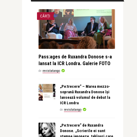
CĂRȚI
Pass:ages de Ruxandra Donose s-a
lansat la ICR Londra. Galerie FOTO
de
revistatango
„Pe:trecere” – Marea mezzo-
soprană Ruxandra Donose își
lansează volumul de debut la
ICR Londra
de
revistatango
„Pe:trecere” de Ruxandra
Donose. „Scrierile ei sunt
stampe japoneze, tablouri care