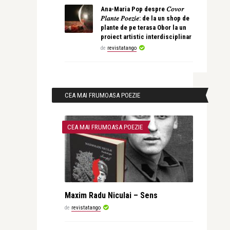
Ana-Maria Pop despre 𝐶𝑜𝑣𝑜𝑟
𝑃𝑙𝑎𝑛𝑡𝑒 𝑃𝑜𝑒𝑧𝑖𝑒: de la un shop de
plante de pe terasa Obor la un
proiect artistic interdisciplinar
de
revistatango
CEA MAI FRUMOASA POEZIE
CEA MAI FRUMOASA POEZIE
Maxim Radu Niculai – Sens
de
revistatango