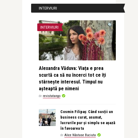
INTERVIURI
INTERVIURI
Alexandra Văduva: Viața e prea
scurtă ca să nu încerci tot ce îți
stârnește interesul. Timpul nu
așteaptă pe nimeni
de
revistatango
Cosmin Filipaș: Când susții un
business curat, asumat,
lucrurile pur și simplu se așază
în favoarea ta
de
Alice Năstase Buciuta