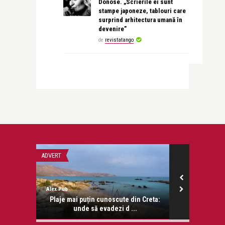
Donose. „Scrierile ei sunt
stampe japoneze, tablouri care
surprind arhitectura umană în
devenire”
de
revistatango
ADVERT
LIFE
Alex Pub
revistatango
onose.
Plaje mai puțin cunoscute din Creta:
Despre dra
unde să evadezi d ...
în