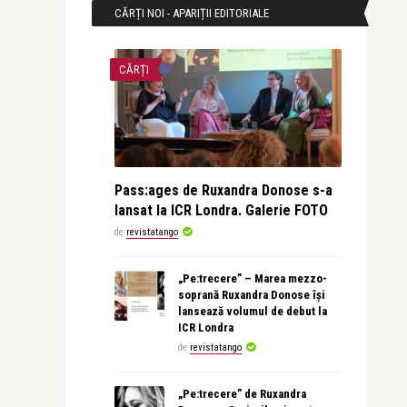
CĂRȚI NOI - APARIȚII EDITORIALE
CĂRȚI
Pass:ages de Ruxandra Donose s-a
lansat la ICR Londra. Galerie FOTO
de
revistatango
„Pe:trecere” – Marea mezzo-
soprană Ruxandra Donose își
lansează volumul de debut la
ICR Londra
de
revistatango
„Pe:trecere” de Ruxandra