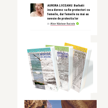
AURORA LIICEANU: Barbatii
inca doresc sa fie protectori cu
femeile, dar femeile nu mai au
nevoie de protectia lor
de
Alice Năstase Buciuta