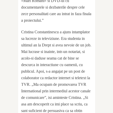
«Mari Romani» si DVD-ul cu
documentarele si dezbaterile despre cele
zece personalitati care au intrat in faza finala
a proiectului.”
Cristina Constantinescu a ajuns intamplator
sa lucreze in televiziune. Era studenta in
ultimul an la Drept si avea nevoie de un job.
Mai lucrase si inainte, intr-un notariat, si
acolo-si daduse seama cat de bine se
descurca in interactiune cu oamenii, cu
publicul. Apoi, s-a angajat pe un post de
colaborator ca redactor internet si teletext la
TVR. „Ma ocupam de promovarea TVR
International prin intermediul acestor canale
de comunicare”, isi aminteste Cristina. „Si
asa am descoperit ca imi place sa scriu, ca
sant suficient de persuasiva ca sa obtin