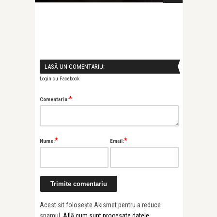
LASĂ UN COMENTARIU:
Login cu Facebook
*
Comentariu:
*
*
Nume:
Email:
Acest sit folosește Akismet pentru a reduce
spamul.
Află cum sunt procesate datele