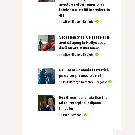
acesta va oferi femeilor și
fetelor mai multă încredere în
ele
de
Alice Năstase Buciuta
Sebastian Stan: Ce șanse aș fi
avut să ajung la Hollywood,
dacă nu era mama mea?!
de
Alice Năstase Buciuta
Gal Gadot – femeia fantastică
pe ecran și dincolo de el
de
revistatango.ro Marea Dragoste
Eva Green, de la fata Bond la
Miss Peregrine, stăpâna
timpului
de
Irina Botezatu