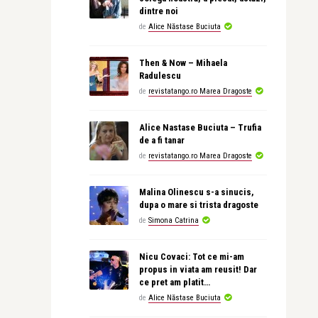
dintre noi
de
Alice Năstase Buciuta
Then & Now – Mihaela
Radulescu
de
revistatango.ro Marea Dragoste
Alice Nastase Buciuta – Trufia
de a fi tanar
de
revistatango.ro Marea Dragoste
Malina Olinescu s-a sinucis,
dupa o mare si trista dragoste
de
Simona Catrina
Nicu Covaci: Tot ce mi-am
propus in viata am reusit! Dar
ce pret am platit…
de
Alice Năstase Buciuta