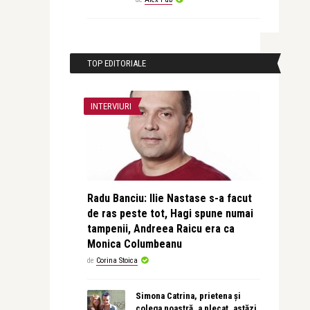
TOP EDITORIALE
INTERVIURI
Radu Banciu: Ilie Nastase s-a facut
de ras peste tot, Hagi spune numai
tampenii, Andreea Raicu era ca
Monica Columbeanu
de
Corina Stoica
Simona Catrina, prietena și
colega noastră, a plecat, astăzi,