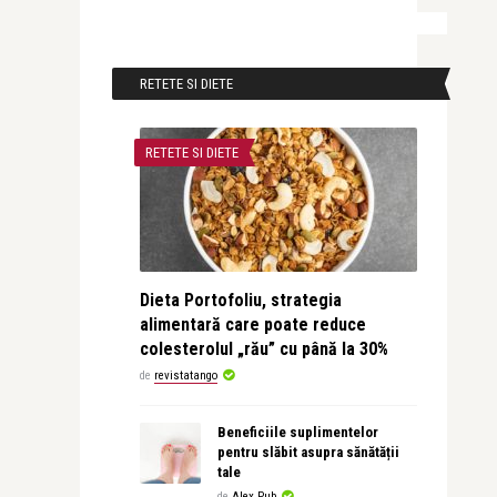
RETETE SI DIETE
RETETE SI DIETE
Dieta Portofoliu, strategia
alimentară care poate reduce
colesterolul „rău” cu până la 30%
de
revistatango
Beneficiile suplimentelor
pentru slăbit asupra sănătății
tale
de
Alex Pub