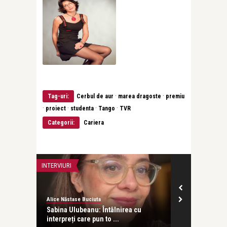
·
·
Tag-uri:
Cerbul de aur
marea dragoste
premiu
·
·
·
·
proiect
studenta
Tango
TVR
Categorii:
Cariera
INTERVIURI
TEATRU
Alice Năstase Buciuta
revistatango
 de
Sabina Ulubeanu: Întâlnirea cu
Spectacolul d
interpreți care pun to ...
„Dincolo de tă