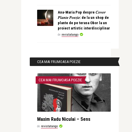
Ana-Maria Pop despre 𝐶𝑜𝑣𝑜𝑟
𝑃𝑙𝑎𝑛𝑡𝑒 𝑃𝑜𝑒𝑧𝑖𝑒: de la un shop de
plante de pe terasa Obor la un
proiect artistic interdisciplinar
de
revistatango
CEA MAI FRUMOASA POEZIE
CEA MAI FRUMOASA POEZIE
Maxim Radu Niculai – Sens
de
revistatango