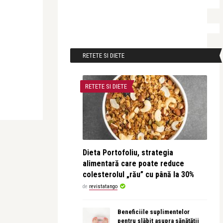
RETETE SI DIETE
RETETE SI DIETE
Dieta Portofoliu, strategia
alimentară care poate reduce
colesterolul „rău” cu până la 30%
de
revistatango
Beneficiile suplimentelor
pentru slăbit asupra sănătății