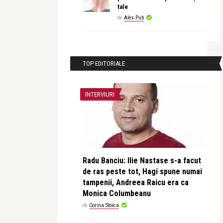
tale
de
Alex Pub
TOP EDITORIALE
INTERVIURI
Radu Banciu: Ilie Nastase s-a facut
de ras peste tot, Hagi spune numai
tampenii, Andreea Raicu era ca
Monica Columbeanu
de
Corina Stoica