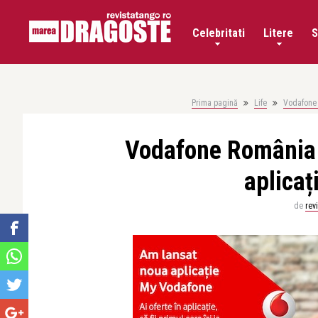
Celebritati
Litere
S
Prima pagină
Life
Vodafone 
Vodafone România 
aplicaț
de
rev