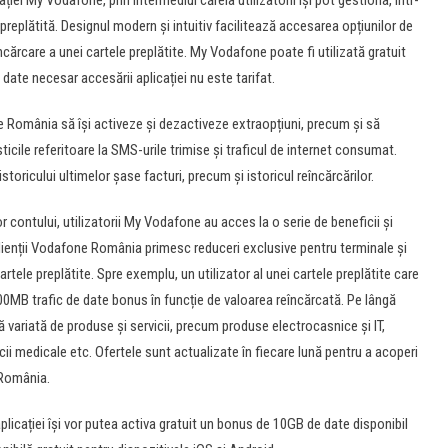
i My Vodafone, prin intermediul căreia utilizatorii își pot gestiona, într-
replătită. Designul modern și intuitiv facilitează accesarea opțiunilor de
eîncărcare a unei cartele preplătite. My Vodafone poate fi utilizată gratuit
e date necesar accesării aplicației nu este tarifat.
e România să își activeze și dezactiveze extraopțiuni, precum și să
ticile referitoare la SMS-urile trimise și traficul de internet consumat.
oricului ultimelor șase facturi, precum și istoricul reîncărcărilor.
r contului, utilizatorii My Vodafone au acces la o serie de beneficii și
, clienții Vodafone România primesc reduceri exclusive pentru terminale și
rtele preplătite. Spre exemplu, un utilizator al unei cartele preplătite care
0MB trafic de date bonus în funcție de valoarea reîncărcată. Pe lângă
ă variată de produse și servicii, precum produse electrocasnice și IT,
icii medicale etc. Ofertele sunt actualizate în fiecare lună pentru a acoperi
 România.
aplicației își vor putea activa gratuit un bonus de 10GB de date disponibil