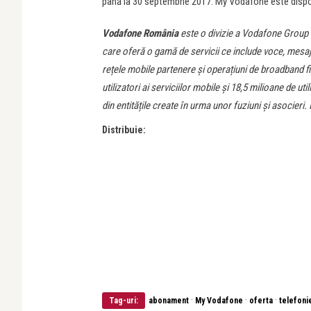
până la 30 septembrie 2017. My Vodafone este disponi
Vodafone România
este o divizie a Vodafone Group P
care oferă o gamă de servicii ce include voce, mesaje,
rețele mobile partenere și operațiuni de broadband f
utilizatori ai serviciilor mobile și 18,5 milioane de uti
din entitățile create în urma unor fuziuni și asocieri
Distribuie:
·
·
·
Tag-uri:
abonament
My Vodafone
oferta
telefoni