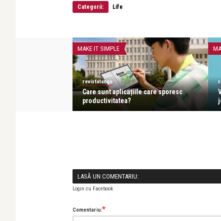
Categorii:
Life
MAKE IT SIMPLE
MA
revistatango
r
D 16, super ofertă
Care sunt aplicațiile care sporesc
productivitatea?
LASĂ UN COMENTARIU:
Login cu Facebook
*
Comentariu: