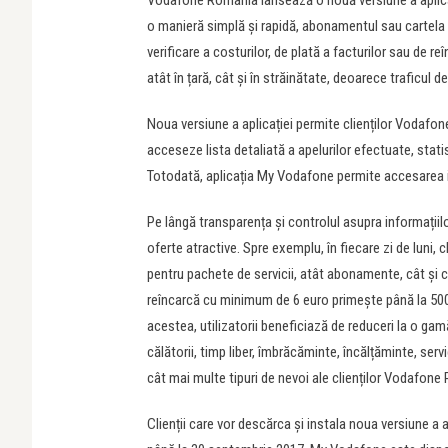
Vodafone România lansează o nouă versiune a aplicație
o manieră simplă și rapidă, abonamentul sau cartela p
verificare a costurilor, de plată a facturilor sau de r
atât în țară, cât și în străinătate, deoarece traficul d
Noua versiune a aplicației permite clienților Vodafon
acceseze lista detaliată a apelurilor efectuate, statis
Totodată, aplicația My Vodafone permite accesarea ist
Pe lângă transparența și controlul asupra informațiilo
oferte atractive. Spre exemplu, în fiecare zi de luni
pentru pachete de servicii, atât abonamente, cât și ca
reîncarcă cu minimum de 6 euro primește până la 500
acestea, utilizatorii beneficiază de reduceri la o gam
călătorii, timp liber, îmbrăcăminte, încălțăminte, serv
cât mai multe tipuri de nevoi ale clienților Vodafone
Clienții care vor descărca și instala noua versiune a 