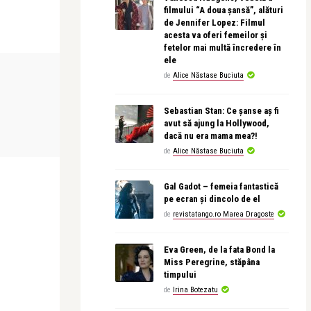
filmului “A doua șansă”, alături
de Jennifer Lopez: Filmul
acesta va oferi femeilor și
fetelor mai multă încredere în
ele
STIRI
LIFE
de
Alice Năstase Buciuta
Sebastian Stan: Ce șanse aș fi
revistatango
revistatango
avut să ajung la Hollywood,
ză, pe 1
Vodafone a lansat Hit Play, un show
Campania de
dacă nu era mama mea?!
muzical 100% digital
consimțământ
de
Alice Năstase Buciuta
Gal Gadot – femeia fantastică
pe ecran și dincolo de el
de
revistatango.ro Marea Dragoste
Eva Green, de la fata Bond la
Miss Peregrine, stăpâna
timpului
de
Irina Botezatu