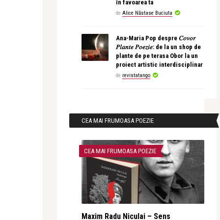
în favoarea ta
de
Alice Năstase Buciuta
Ana-Maria Pop despre 𝐶𝑜𝑣𝑜𝑟
𝑃𝑙𝑎𝑛𝑡𝑒 𝑃𝑜𝑒𝑧𝑖𝑒: de la un shop de
plante de pe terasa Obor la un
proiect artistic interdisciplinar
de
revistatango
CEA MAI FRUMOASA POEZIE
CEA MAI FRUMOASA POEZIE
Maxim Radu Niculai – Sens