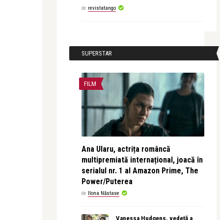
de
revistatango
SUPERSTAR
FILM
Ana Ularu, actrița româncă
multipremiată internațional, joacă în
serialul nr. 1 al Amazon Prime, The
Power/Puterea
de
Ilona Năstase
Vanessa Hudgens, vedetă a