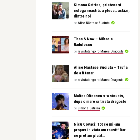
Simona Catrina, prietena și
colega noastră, a plecat, astăzi,
dintre noi
de
Alice Năstase Buciuta
Then & Now – Mihaela
Radulescu
de
revistatango.ro Marea Dragoste
Alice Nastase Buciuta – Trufia
de a fi tanar
de
revistatango.ro Marea Dragoste
Malina Olinescu s-a sinucis,
dupa o mare si trista dragoste
de
Simona Catrina
Nicu Covaci: Tot ce mi-am
propus in viata am reusit! Dar
ce pret am platit…