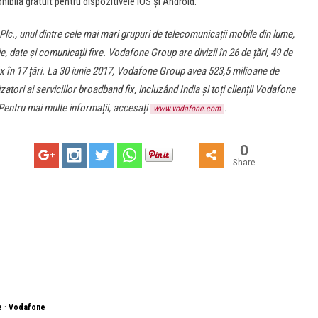
bilă gratuit pentru dispozitivele iOS și Android.
lc., unul dintre cele mai mari grupuri de telecomunicații mobile din lume,
 date și comunicații fixe. Vodafone Group are divizii în 26 de țări, 49 de
ix în 17 țări. La 30 iunie 2017, Vodafone Group avea 523,5 milioane de
lizatori ai serviciilor broadband fix, incluzând India și toți clienții Vodafone
. Pentru mai multe informații, accesați
.
www.vodafone.com
0
Share
·
e
Vodafone