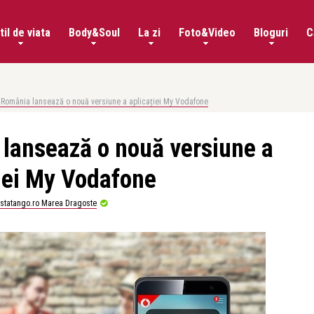
til de viata
Body&Soul
La zi
Foto&Video
Bloguri
C
România lansează o nouă versiune a aplicației My Vodafone
lansează o nouă versiune a
iei My Vodafone
istatango.ro Marea Dragoste