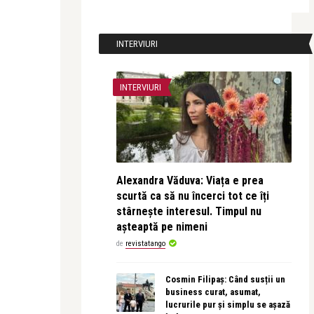
INTERVIURI
INTERVIURI
Alexandra Văduva: Viața e prea
scurtă ca să nu încerci tot ce îți
stârnește interesul. Timpul nu
așteaptă pe nimeni
de
revistatango
Cosmin Filipaș: Când susții un
business curat, asumat,
lucrurile pur și simplu se așază