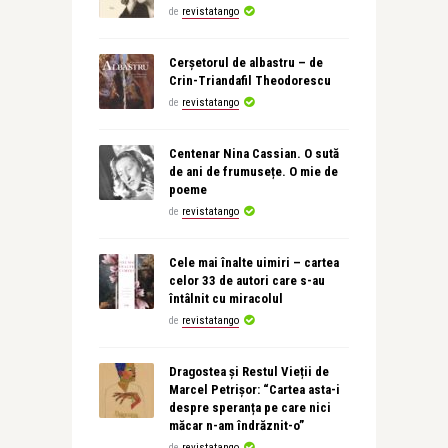
de
revistatango
Cerșetorul de albastru – de
Crin-Triandafil Theodorescu
de
revistatango
Centenar Nina Cassian. O sută
de ani de frumusețe. O mie de
poeme
de
revistatango
Cele mai înalte uimiri – cartea
celor 33 de autori care s-au
întâlnit cu miracolul
de
revistatango
Dragostea și Restul Vieții de
Marcel Petrișor: “Cartea asta-i
despre speranța pe care nici
măcar n-am îndrăznit-o”
de
revistatango