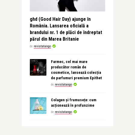
ghd (Good Hair Day) ajunge în
România. Lansarea oficială a
brandului nr. 1 de plăci de îndreptat
părul din Marea Britanie
de
revistatango
Farmec, cel mai mare
producător român de
cosmetice, lansează colecția
de parfumuri premium Epithet
de
revistatango
Colagen și frumusețe: cum
acționează în profunzime
de
revistatango