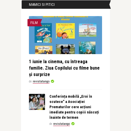
MAMICI SI PITICI
FILM
1 iunie la cinema, cu întreaga
familie. Ziua Copilului cu filme bune
și surprize
de
revistatango
Conferința mobilă „Eroi în
scutece” a Asociației
Prematurilor cere acțiuni
imediate pentru copiii născuți
înainte de termen
de
revistatango