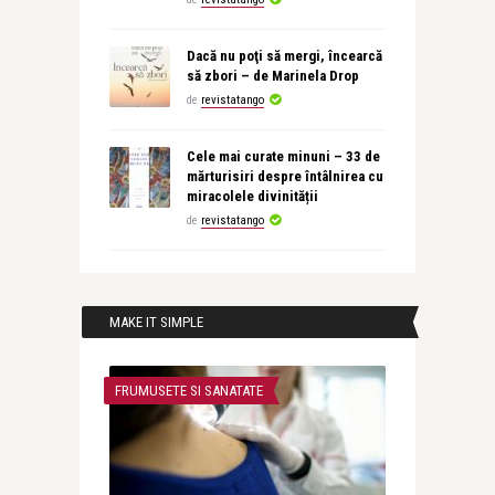
Dacă nu poţi să mergi, încearcă
să zbori – de Marinela Drop
de
revistatango
Cele mai curate minuni – 33 de
mărturisiri despre întâlnirea cu
miracolele divinității
de
revistatango
MAKE IT SIMPLE
FRUMUSETE SI SANATATE