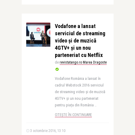
Vodafone a lansat
serviciul de streaming
video și de muzică
4GTV+ și un nou
parteneriat cu Netflix
de
revistatango.ro Marea Dragoste
Vodafone România a lansat în
cadrul Webstock 2016 serviciul
de streaming video și de muzică
4GTV+ și un nou parteneriat
pentru piața din România ..
CITEȘTE ÎN CONTINUARE
3 octombrie 2016, 13:10