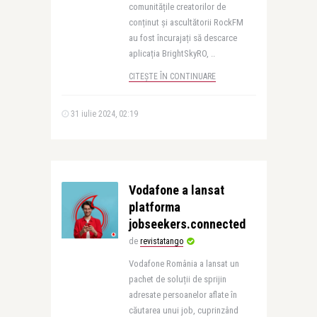
comunitățile creatorilor de
conținut și ascultătorii RockFM
au fost încurajați să descarce
aplicația BrightSkyRO, ..
CITEȘTE ÎN CONTINUARE
31 iulie 2024, 02:19
Vodafone a lansat
platforma
jobseekers.connected
de
revistatango
Vodafone România a lansat un
pachet de soluții de sprijin
adresate persoanelor aflate în
căutarea unui job, cuprinzând