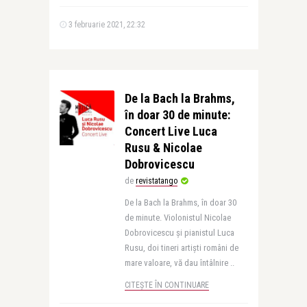
3 februarie 2021, 22:32
De la Bach la Brahms,
în doar 30 de minute:
Concert Live Luca
Rusu & Nicolae
Dobrovicescu
de
revistatango
De la Bach la Brahms, în doar 30
de minute. Violonistul Nicolae
Dobrovicescu și pianistul Luca
Rusu, doi tineri artiști români de
mare valoare, vă dau întâlnire ..
CITEȘTE ÎN CONTINUARE