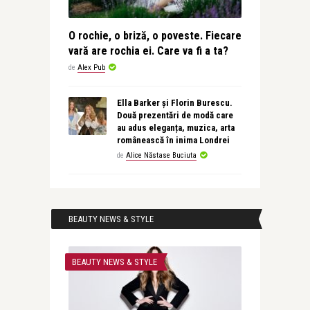
O rochie, o briză, o poveste. Fiecare
vară are rochia ei. Care va fi a ta?
de
Alex Pub
Ella Barker și Florin Burescu.
Două prezentări de modă care
au adus eleganța, muzica, arta
românească în inima Londrei
de
Alice Năstase Buciuta
BEAUTY NEWS & STYLE
BEAUTY NEWS & STYLE