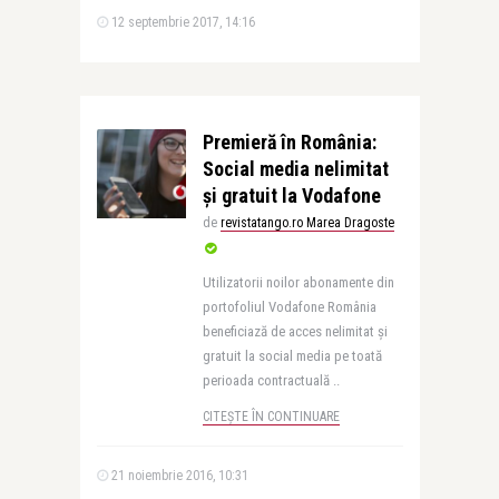
12 septembrie 2017, 14:16
Premieră în România:
Social media nelimitat
și gratuit la Vodafone
de
revistatango.ro Marea Dragoste
Utilizatorii noilor abonamente din
portofoliul Vodafone România
beneficiază de acces nelimitat și
gratuit la social media pe toată
perioada contractuală ..
CITEȘTE ÎN CONTINUARE
21 noiembrie 2016, 10:31