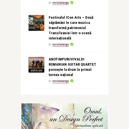
de
revistatango
Festivalul ICon Arts – Două
săptămâni în care muzica
transformă patrimoniul
Transilvaniei într-o scenă
internațională
de
revistatango
ANOTIMPURI/VIVALDI
ROMANIAN GUITAR QUARTET
pornește la drum în primul
turneu național
de
revistatango