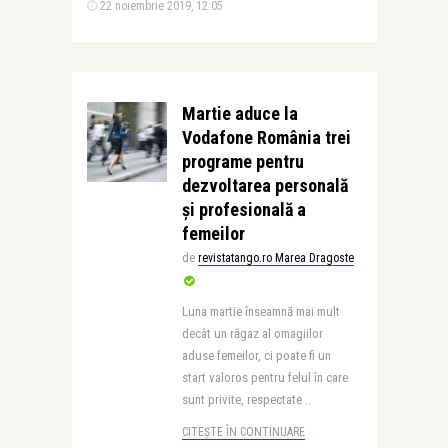
22 noiembrie 2019, 12:05
Martie aduce la
Vodafone România trei
programe pentru
dezvoltarea personală
și profesională a
femeilor
de
revistatango.ro Marea Dragoste
Luna martie înseamnă mai mult
decât un răgaz al omagiilor
aduse femeilor, ci poate fi un
start valoros pentru felul în care
sunt privite, respectate ..
CITEȘTE ÎN CONTINUARE