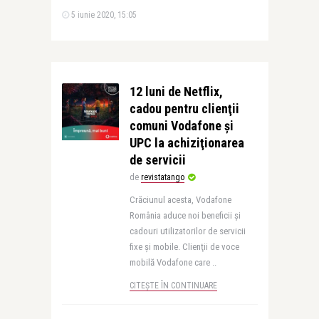
5 iunie 2020, 15:05
12 luni de Netflix,
cadou pentru clienţii
comuni Vodafone și
UPC la achiziţionarea
de servicii
de
revistatango
Crăciunul acesta, Vodafone
România aduce noi beneficii și
cadouri utilizatorilor de servicii
fixe și mobile. Clienţii de voce
mobilă Vodafone care ..
CITEȘTE ÎN CONTINUARE