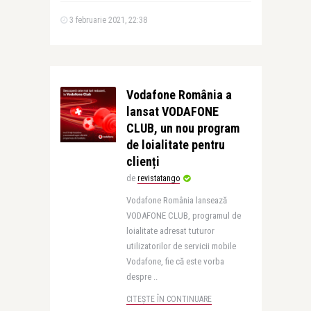
3 februarie 2021, 22:38
Vodafone România a
lansat VODAFONE
CLUB, un nou program
de loialitate pentru
clienți
de
revistatango
Vodafone România lansează
VODAFONE CLUB, programul de
loialitate adresat tuturor
utilizatorilor de servicii mobile
Vodafone, fie că este vorba
despre ..
CITEȘTE ÎN CONTINUARE