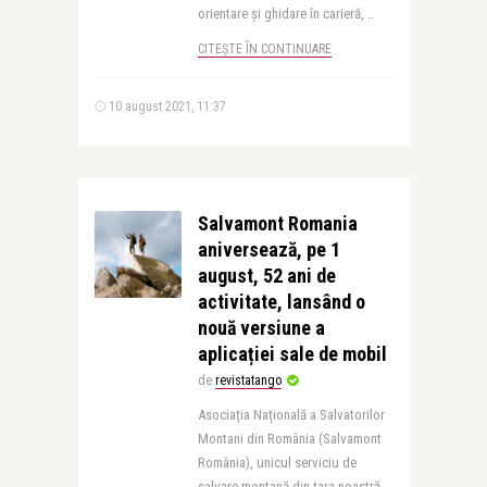
orientare și ghidare în carieră, ..
CITEȘTE ÎN CONTINUARE
10 august 2021, 11:37
Salvamont Romania
aniversează, pe 1
august, 52 ani de
activitate, lansând o
nouă versiune a
aplicației sale de mobil
de
revistatango
Asociația Națională a Salvatorilor
Montani din România (Salvamont
România), unicul serviciu de
salvare montană din țara noastră,