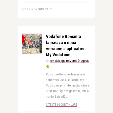
14 martie 2019, 13:52
Vodafone România
lansează o nouă
versiune a aplicației
My Vodafone
de
revistatango.ro Marea Dragoste
Vodafone România lansează o
nouă versiune a aplicației My
Vodafone, prin intermediul căreia
utilizatorii își pot gestiona, într-o
manieră simplă ..
CITEȘTE ÎN CONTINUARE