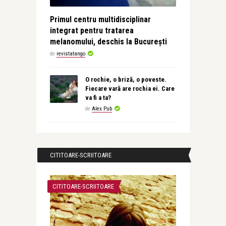
Primul centru multidisciplinar
integrat pentru tratarea
melanomului, deschis la București
de
revistatango
O rochie, o briză, o poveste.
Fiecare vară are rochia ei. Care
va fi a ta?
de
Alex Pub
CITITOARE-SCRIITOARE
CITITOARE-SCRIITOARE