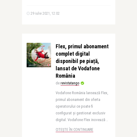
29 iulie 2021, 12:02
Flex, primul abonament
complet digital
disponibil pe piață,
lansat de Vodafone
România
de
revistatango
Vodafone România lansează Flex,
primul abonament din oferta
operatorului ce poate fi
configurat și gestionat exclusiv
digital. Vodafone Flex inovează ..
CITEȘTE ÎN CONTINUARE