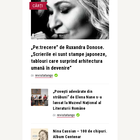
CĂRȚI
„Pe:trecere” de Ruxandra Donose.
„Scrierile ei sunt stampe japoneze,
tablouri care surprind arhitectura
umană în devenire”
de
revistatango
„Povești adevărate din
străbuni” de Elena Nane s-a
lansat la Muzeul Național al
Literaturii Române
de
revistatango
Nina Cassian – 100 de chipuri.
Album Centenar