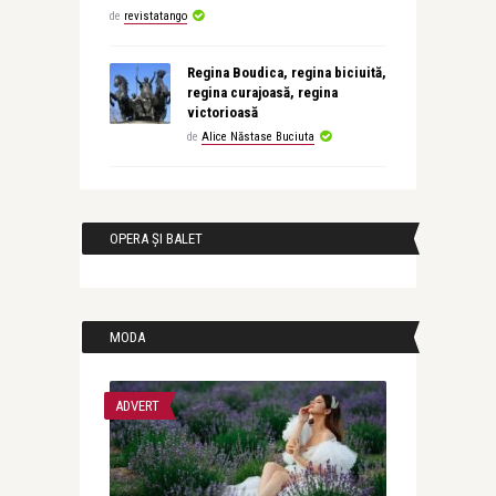
de
revistatango
Regina Boudica, regina biciuită,
regina curajoasă, regina
victorioasă
de
Alice Năstase Buciuta
OPERA ȘI BALET
MODA
ADVERT