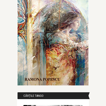
CĂRȚILE TANGO