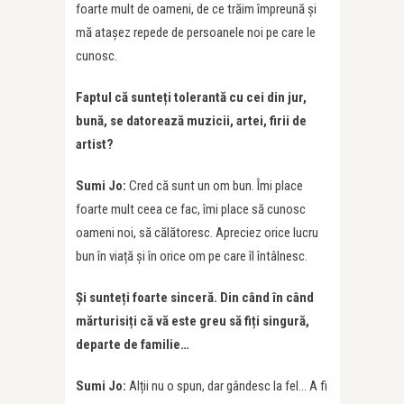
foarte mult de oameni, de ce trăim împreună și
mă atașez repede de persoanele noi pe care le
cunosc.
Faptul că sunteți tolerantă cu cei din jur,
bună, se datorează muzicii, artei, firii de
artist?
Sumi Jo:
Cred că sunt un om bun. Îmi place
foarte mult ceea ce fac, îmi place să cunosc
oameni noi, să călătoresc. Apreciez orice lucru
bun în viață și în orice om pe care îl întâlnesc.
Și sunteți foarte sinceră. Din când în când
mărturisiți că vă este greu să fiți singură,
departe de familie…
Sumi Jo:
Alții nu o spun, dar gândesc la fel… A fi