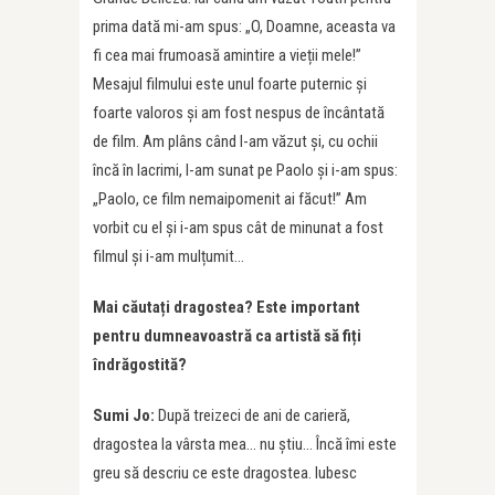
prima dată mi-am spus: „O, Doamne, aceasta va
fi cea mai frumoasă amintire a vieții mele!”
Mesajul filmului este unul foarte puternic și
foarte valoros și am fost nespus de încântată
de film. Am plâns când l-am văzut și, cu ochii
încă în lacrimi, l-am sunat pe Paolo și i-am spus:
„Paolo, ce film nemaipomenit ai făcut!” Am
vorbit cu el și i-am spus cât de minunat a fost
filmul și i-am mulțumit…
Mai căutați dragostea? Este important
pentru dumneavoastră ca artistă să fiți
îndrăgostită?
Sumi Jo:
După treizeci de ani de carieră,
dragostea la vârsta mea… nu știu… Încă îmi este
greu să descriu ce este dragostea. Iubesc