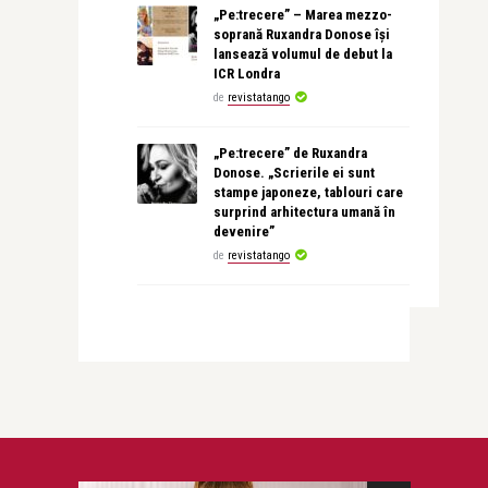
„Pe:trecere” – Marea mezzo-
soprană Ruxandra Donose își
lansează volumul de debut la
ICR Londra
de
revistatango
„Pe:trecere” de Ruxandra
Donose. „Scrierile ei sunt
stampe japoneze, tablouri care
surprind arhitectura umană în
devenire”
de
revistatango