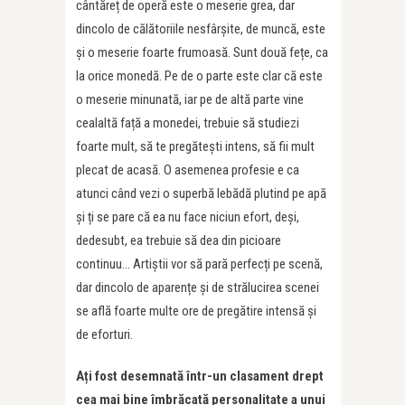
cântăreț de operă este o meserie grea, dar
dincolo de călătoriile nesfârșite, de muncă, este
și o meserie foarte frumoasă. Sunt două fețe, ca
la orice monedă. Pe de o parte este clar că este
o meserie minunată, iar pe de altă parte vine
cealaltă față a monedei, trebuie să studiezi
foarte mult, să te pregătești intens, să fii mult
plecat de acasă. O asemenea profesie e ca
atunci când vezi o superbă lebădă plutind pe apă
și ți se pare că ea nu face niciun efort, deși,
dedesubt, ea trebuie să dea din picioare
continuu… Artiștii vor să pară perfecți pe scenă,
dar dincolo de aparențe și de strălucirea scenei
se află foarte multe ore de pregătire intensă și
de eforturi.
Ați fost desemnată într-un clasament drept
cea mai bine îmbrăcată personalitate a unui