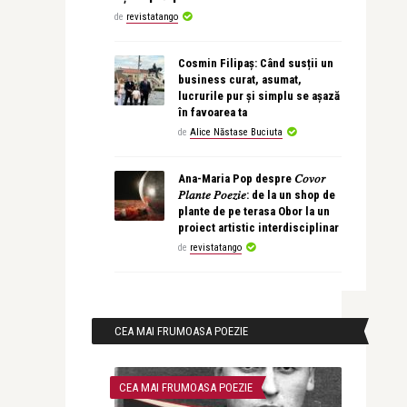
de
revistatango
Cosmin Filipaș: Când susții un
business curat, asumat,
lucrurile pur și simplu se așază
în favoarea ta
de
Alice Năstase Buciuta
Ana-Maria Pop despre 𝐶𝑜𝑣𝑜𝑟
𝑃𝑙𝑎𝑛𝑡𝑒 𝑃𝑜𝑒𝑧𝑖𝑒: de la un shop de
plante de pe terasa Obor la un
proiect artistic interdisciplinar
de
revistatango
CEA MAI FRUMOASA POEZIE
CEA MAI FRUMOASA POEZIE