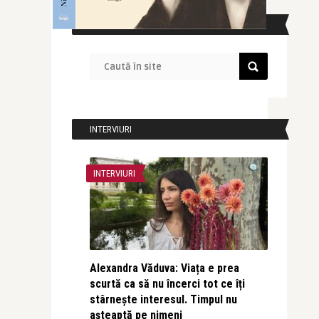
CAUTĂ ÎN SITE
INTERVIURI
INTERVIURI
Alexandra Văduva: Viața e prea
scurtă ca să nu încerci tot ce îți
stârnește interesul. Timpul nu
așteaptă pe nimeni