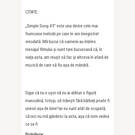
CITATE:
„Simple Song #3” este una dintre cele mai
frumoase melodii pe care le-am înregistrat
vreodată. Mă bucur că oamenii au înțeles
mesajul filmului și sunt tare bucuroasă că, în
viața asta, am reușit să fac și altceva în afară de
muzică de care să fiu așa de mândră.
Sigur că nu e ușor să nu ai alături o figură
masculină, totuși, să trăiești fără bărbați poate fi
uneori așa de bine! Iar eu sunt atât de ocupată,
că nici nu mă gândesc la asta, așa că vom vedea
ce va fi.
Distribuie: