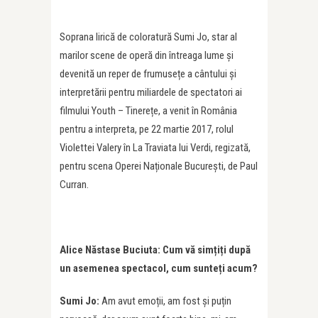
Soprana lirică de coloratură Sumi Jo, star al
marilor scene de operă din întreaga lume și
devenită un reper de frumusețe a cântului și
interpretării pentru miliardele de spectatori ai
filmului Youth – Tinerețe, a venit în România
pentru a interpreta, pe 22 martie 2017, rolul
Violettei Valery în La Traviata lui Verdi, regizată,
pentru scena Operei Naționale București, de Paul
Curran.
Alice Năstase Buciuta: Cum vă simțiți după
un asemenea spectacol, cum sunteți acum?
Sumi Jo:
Am avut emoții, am fost și puțin