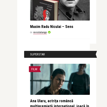
Maxim Radu Niculai – Sens
de
revistatango
SUPERSTAR
FILM
Ana Ularu, actrița româncă
multipremiată internațional, joacă în