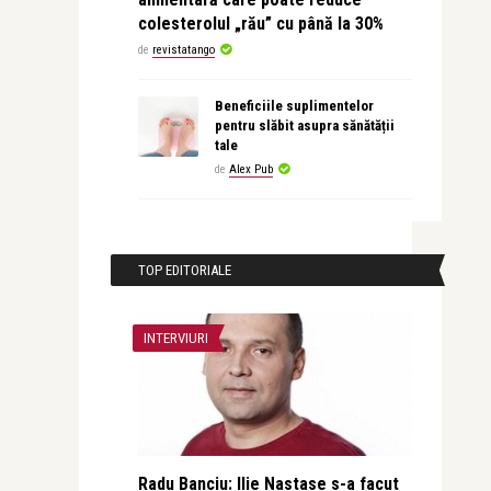
colesterolul „rău” cu până la 30%
de
revistatango
Beneficiile suplimentelor
pentru slăbit asupra sănătății
tale
de
Alex Pub
TOP EDITORIALE
INTERVIURI
Radu Banciu: Ilie Nastase s-a facut