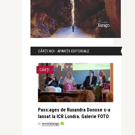
CĂRȚI NOI - APARIȚII EDITORIALE
CĂRȚI
Pass:ages de Ruxandra Donose s-a
lansat la ICR Londra. Galerie FOTO
de
revistatango