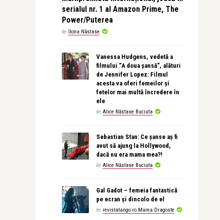
serialul nr. 1 al Amazon Prime, The
Power/Puterea
de
Ilona Năstase
Vanessa Hudgens, vedetă a
filmului “A doua șansă”, alături
de Jennifer Lopez: Filmul
acesta va oferi femeilor și
fetelor mai multă încredere în
ele
de
Alice Năstase Buciuta
Sebastian Stan: Ce șanse aș fi
avut să ajung la Hollywood,
dacă nu era mama mea?!
de
Alice Năstase Buciuta
Gal Gadot – femeia fantastică
pe ecran și dincolo de el
de
revistatango.ro Marea Dragoste