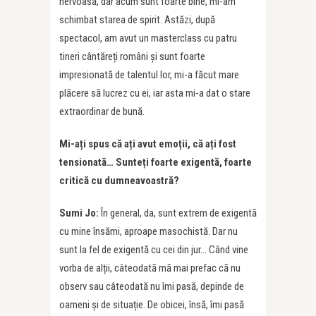
nervoasă, dar acum sunt foarte bine, mi-am
schimbat starea de spirit. Astăzi, după
spectacol, am avut un masterclass cu patru
tineri cântăreți români și sunt foarte
impresionată de talentul lor, mi-a făcut mare
plăcere să lucrez cu ei, iar asta mi-a dat o stare
extraordinar de bună.
Mi-ați spus că ați avut emoții, că ați fost
tensionată… Sunteți foarte exigentă, foarte
critică cu dumneavoastră?
Sumi Jo:
În general, da, sunt extrem de exigentă
cu mine însămi, aproape masochistă. Dar nu
sunt la fel de exigentă cu cei din jur… Când vine
vorba de alții, câteodată mă mai prefac că nu
observ sau câteodată nu îmi pasă, depinde de
oameni și de situație. De obicei, însă, îmi pasă