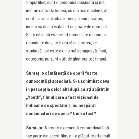
timpul liber, sunt o persoană obișnuită și mă
îmbrac ca toată lumea, nu mă mai machiez, îmi
scot câinii la plimbare, merg la cumpărături,
încerc să duc o viață cât se poate de normală.
Sigur că dacă ești artist oamenii te recunosc
oriunde te duci, te fixează cu privirea, te
studiază, dar este ok, nu mă deranjează. Însă,
categoric, nu sunt atât de glamour tot timpul.
Sunteți o cântăreață de operă foarte
cunoscută și apreciată. S-a schimbat ceva
în percepția celorlalți după ce ați apărut în
„Youth”, filmul care a fost vizionat de
milioane de spectatori, nu neapărat
consumatori de operă? Cum a fost?
Sumi Jo:
A fost o experiență extraordinară să
fac parte din acest film, mi-a plăcut foarte mult.