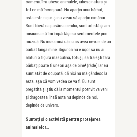
oamenii, îmi iubesc animalele, iubesc natura și
tot ce mă înconjoară. Nu aparțin unui bărbat,
asta este sigur, și nu vreau să aparțin nimănui.
Sunt liberă ca pasărea cerului, sunt artistă și am
misiunea să îmi împărtășesc sentimentele prin
muzică. Nu înseamnă că nu aș avea nevoie de un
bărbat lângă mine. Sigur că nu e ușor să nu ai
alături o figură masculină, totuși, să trăiești fără
bărbați poate fi uneori așa de bine! (râde) Iar eu
sunt atât de ocupată, că nici nu mă gândesc la
asta, așa că vom vedea ce va fi. Eu sunt
pregătită și știu că la momentul potrivit va veni
și dragostea. Însă asta nu depinde de noi,
depinde de univers.
Sunteți și o activistă pentru protejarea
animalelor…