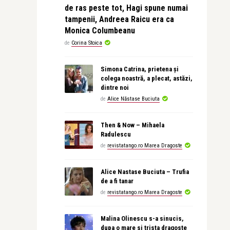
de ras peste tot, Hagi spune numai
tampenii, Andreea Raicu era ca
Monica Columbeanu
de
Corina Stoica
Simona Catrina, prietena și
colega noastră, a plecat, astăzi,
dintre noi
de
Alice Năstase Buciuta
Then & Now – Mihaela
Radulescu
de
revistatango.ro Marea Dragoste
Alice Nastase Buciuta – Trufia
de a fi tanar
de
revistatango.ro Marea Dragoste
Malina Olinescu s-a sinucis,
dupa o mare si trista dragoste