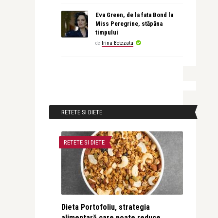
Eva Green, de la fata Bond la
Miss Peregrine, stăpâna
timpului
de
Irina Botezatu
RETETE SI DIETE
RETETE SI DIETE
Dieta Portofoliu, strategia
alimentară care poate reduce