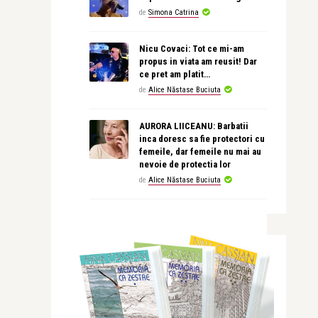
de
Simona Catrina
Nicu Covaci: Tot ce mi-am
propus in viata am reusit! Dar
ce pret am platit…
de
Alice Năstase Buciuta
AURORA LIICEANU: Barbatii
inca doresc sa fie protectori cu
femeile, dar femeile nu mai au
nevoie de protectia lor
de
Alice Năstase Buciuta