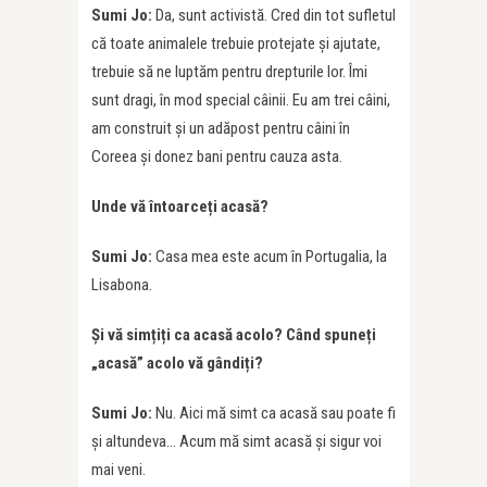
Sumi Jo:
Da, sunt activistă. Cred din tot sufletul
că toate animalele trebuie protejate și ajutate,
trebuie să ne luptăm pentru drepturile lor. Îmi
sunt dragi, în mod special câinii. Eu am trei câini,
am construit și un adăpost pentru câini în
Coreea și donez bani pentru cauza asta.
Unde vă întoarceți acasă?
Sumi Jo:
Casa mea este acum în Portugalia, la
Lisabona.
Și vă simțiți ca acasă acolo? Când spuneți
„acasă” acolo vă gândiți?
Sumi Jo:
Nu. Aici mă simt ca acasă sau poate fi
și altundeva… Acum mă simt acasă și sigur voi
mai veni.