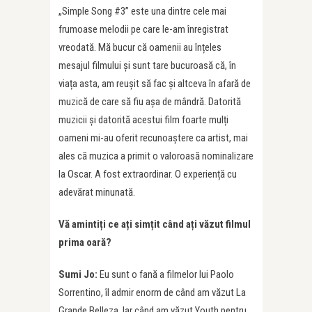
„Simple Song #3” este una dintre cele mai
frumoase melodii pe care le-am înregistrat
vreodată. Mă bucur că oamenii au înțeles
mesajul filmului și sunt tare bucuroasă că, în
viața asta, am reușit să fac și altceva în afară de
muzică de care să fiu așa de mândră. Datorită
muzicii și datorită acestui film foarte mulți
oameni mi-au oferit recunoaștere ca artist, mai
ales că muzica a primit o valoroasă nominalizare
la Oscar. A fost extraordinar. O experiență cu
adevărat minunată.
Vă amintiți ce ați simțit când ați văzut filmul
prima oară?
Sumi Jo:
Eu sunt o fană a filmelor lui Paolo
Sorrentino, îl admir enorm de când am văzut La
Grande Belleza. Iar când am văzut Youth pentru