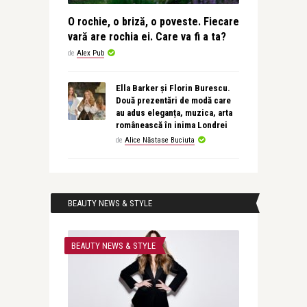
O rochie, o briză, o poveste. Fiecare
vară are rochia ei. Care va fi a ta?
de
Alex Pub
Ella Barker și Florin Burescu.
Două prezentări de modă care
au adus eleganța, muzica, arta
românească în inima Londrei
de
Alice Năstase Buciuta
BEAUTY NEWS & STYLE
BEAUTY NEWS & STYLE