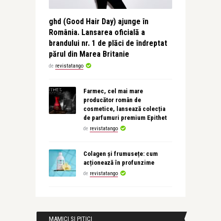
ghd (Good Hair Day) ajunge în
România. Lansarea oficială a
brandului nr. 1 de plăci de îndreptat
părul din Marea Britanie
de
revistatango
Farmec, cel mai mare
producător român de
cosmetice, lansează colecția
de parfumuri premium Epithet
de
revistatango
Colagen și frumusețe: cum
acționează în profunzime
de
revistatango
MAMICI SI PITICI