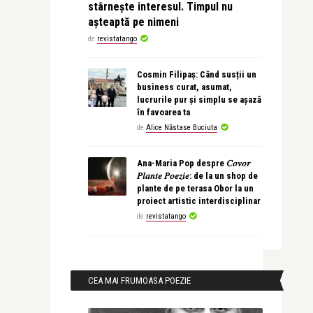
stârnește interesul. Timpul nu
așteaptă pe nimeni
de
revistatango
Cosmin Filipaș: Când susții un
business curat, asumat,
lucrurile pur și simplu se așază
în favoarea ta
de
Alice Năstase Buciuta
Ana-Maria Pop despre 𝐶𝑜𝑣𝑜𝑟
𝑃𝑙𝑎𝑛𝑡𝑒 𝑃𝑜𝑒𝑧𝑖𝑒: de la un shop de
plante de pe terasa Obor la un
proiect artistic interdisciplinar
de
revistatango
CEA MAI FRUMOASA POEZIE