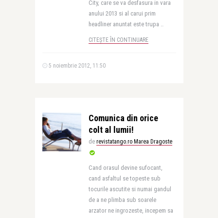
City, care se va desfasura in vara
anului 2013 si al carui prim
headliner anuntat este trupa ..
CITEȘTE ÎN CONTINUARE
5 noiembrie 2012, 11:50
Comunica din orice
colt al lumii!
de
revistatango.ro Marea Dragoste
Cand orasul devine sufocant,
cand asfaltul se topeste sub
tocurile ascutite si numai gandul
de a ne plimba sub soarele
arzator ne ingrozeste, incepem sa