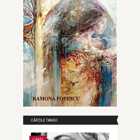
CĂRȚILE TANGO
CĂRȚI