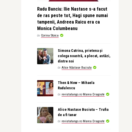
Radu Banciu: Ilie Nastase s-a facut
de ras peste tot, Hagi spune numai
tampenii, Andreea Raicu era ca
Monica Columbeanu
de
Corina Stoica
Simona Catrina, prietena și
colega noastră, a plecat, astăzi,
dintre noi
de
Alice Năstase Buciuta
Then & Now – Mihaela
Radulescu
de
revistatango.ro Marea Dragoste
Alice Nastase Buciuta – Trufia
de a fi tanar
de
revistatango.ro Marea Dragoste