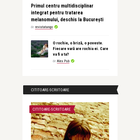
Primul centru multidisciplinar
integrat pentru tratarea
melanomului, deschis la București
de
revistatango
O rochie, o briză, o poveste.
Fiecare vară are rochia ei. Care
va fi a ta?
de
Alex Pub
CITITOARE-SCRIITOARE
CITITOARE-SCRIITOARE