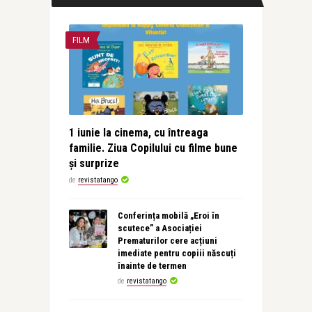
FILM
1 iunie la cinema, cu întreaga
familie. Ziua Copilului cu filme bune
și surprize
de
revistatango
Conferința mobilă „Eroi în
scutece” a Asociației
Prematurilor cere acțiuni
imediate pentru copiii născuți
înainte de termen
de
revistatango