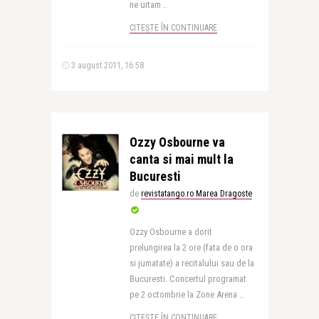
ne uitam ..
CITEȘTE ÎN CONTINUARE
3 august 2011, 16:58
Ozzy Osbourne va
canta si mai mult la
Bucuresti
de
revistatango.ro Marea Dragoste
Ozzy Osbourne a dorit
prelungirea la 2 ore (fata de o ora
si jumatate) a recitalului sau de la
Bucuresti. Concertul programat
pe 2 octombrie la Zone Arena ..
CITEȘTE ÎN CONTINUARE