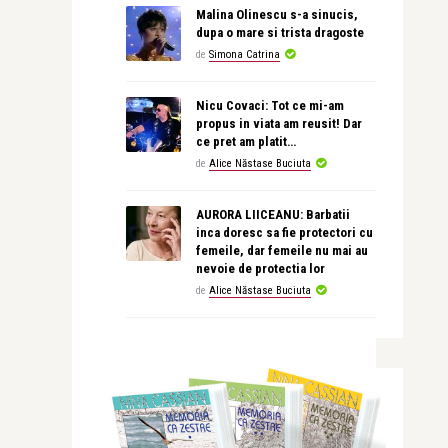
Malina Olinescu s-a sinucis,
dupa o mare si trista dragoste
de
Simona Catrina
Nicu Covaci: Tot ce mi-am
propus in viata am reusit! Dar
ce pret am platit…
de
Alice Năstase Buciuta
AURORA LIICEANU: Barbatii
inca doresc sa fie protectori cu
femeile, dar femeile nu mai au
nevoie de protectia lor
de
Alice Năstase Buciuta