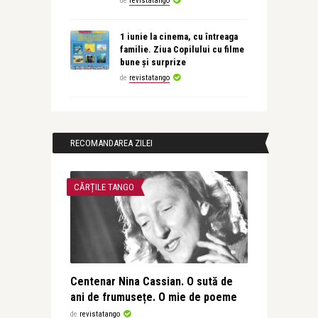
de
revistatango
1 iunie la cinema, cu întreaga
familie. Ziua Copilului cu filme
bune și surprize
de
revistatango
RECOMANDAREA ZILEI
CĂRȚILE TANGO
Centenar Nina Cassian. O sută de
ani de frumusețe. O mie de poeme
de
revistatango