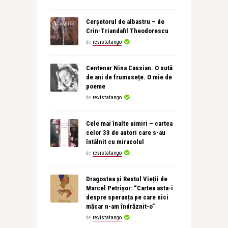
Cerșetorul de albastru – de
Crin-Triandafil Theodorescu
de
revistatango
Centenar Nina Cassian. O sută
de ani de frumusețe. O mie de
poeme
de
revistatango
Cele mai înalte uimiri – cartea
celor 33 de autori care s-au
întâlnit cu miracolul
de
revistatango
Dragostea și Restul Vieții de
Marcel Petrișor: “Cartea asta-i
despre speranța pe care nici
măcar n-am îndrăznit-o”
de
revistatango