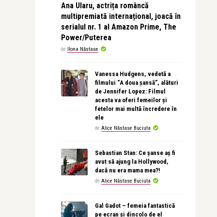
Ana Ularu, actrița româncă
multipremiată internațional, joacă în
serialul nr. 1 al Amazon Prime, The
Power/Puterea
de
Ilona Năstase
Vanessa Hudgens, vedetă a
filmului “A doua șansă”, alături
de Jennifer Lopez: Filmul
acesta va oferi femeilor și
fetelor mai multă încredere în
ele
de
Alice Năstase Buciuta
Sebastian Stan: Ce șanse aș fi
avut să ajung la Hollywood,
dacă nu era mama mea?!
de
Alice Năstase Buciuta
Gal Gadot – femeia fantastică
pe ecran și dincolo de el