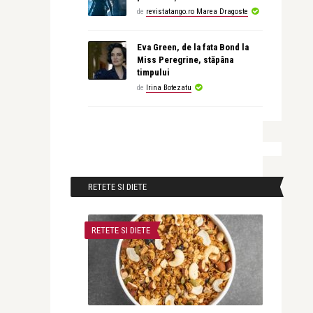
de
revistatango.ro Marea Dragoste
Eva Green, de la fata Bond la
Miss Peregrine, stăpâna
timpului
de
Irina Botezatu
RETETE SI DIETE
RETETE SI DIETE