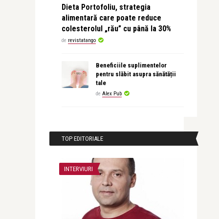
Dieta Portofoliu, strategia
alimentară care poate reduce
colesterolul „rău” cu până la 30%
de
revistatango
Beneficiile suplimentelor
pentru slăbit asupra sănătății
tale
de
Alex Pub
TOP EDITORIALE
INTERVIURI