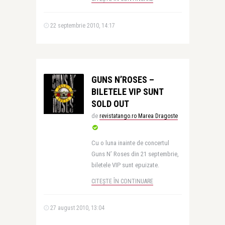
22 septembrie 2010, 14:17
GUNS N’ROSES –
BILETELE VIP SUNT
SOLD OUT
de
revistatango.ro Marea Dragoste
Cu o luna inainte de concertul
Guns N’ Roses din 21 septembrie,
biletele VIP sunt epuizate.
CITEȘTE ÎN CONTINUARE
27 august 2010, 13:04