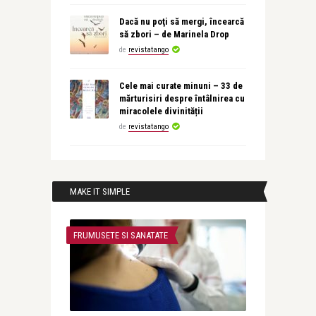
Dacă nu poţi să mergi, încearcă
să zbori – de Marinela Drop
de
revistatango
Cele mai curate minuni – 33 de
mărturisiri despre întâlnirea cu
miracolele divinității
de
revistatango
MAKE IT SIMPLE
FRUMUSETE SI SANATATE