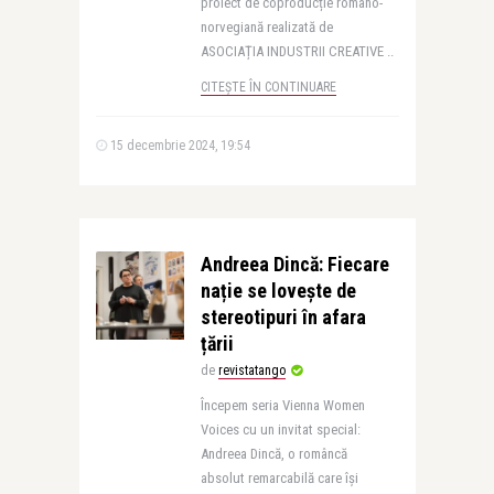
proiect de coproducție româno-
norvegiană realizată de
ASOCIAȚIA INDUSTRII CREATIVE ..
CITEȘTE ÎN CONTINUARE
15 decembrie 2024, 19:54
Andreea Dincă: Fiecare
nație se lovește de
stereotipuri în afara
țării
de
revistatango
Începem seria Vienna Women
Voices cu un invitat special:
Andreea Dincă, o româncă
absolut remarcabilă care își