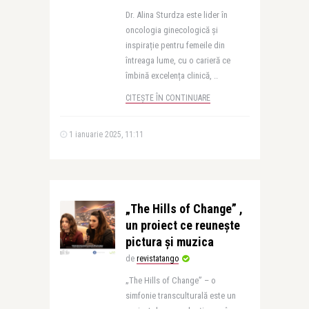
Dr. Alina Sturdza este lider în
oncologia ginecologică și
inspirație pentru femeile din
întreaga lume, cu o carieră ce
îmbină excelența clinică, ..
CITEȘTE ÎN CONTINUARE
1 ianuarie 2025, 11:11
„The Hills of Change” ,
un proiect ce reunește
pictura și muzica
de
revistatango
„The Hills of Change” – o
simfonie transculturală este un