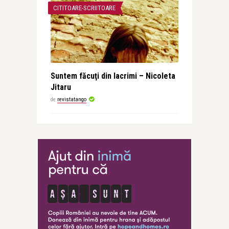
CITITOARE-SCRIITOARE
Suntem făcuţi din lacrimi – Nicoleta
Jitaru
de
revistatango