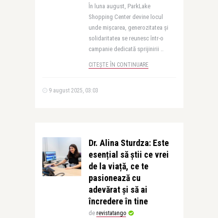
În luna august, ParkLake
Shopping Center devine locul
unde mișcarea, generozitatea și
solidaritatea se reunesc într-o
campanie dedicată sprijinirii ..
CITEȘTE ÎN CONTINUARE
9 august 2025, 03:03
Dr. Alina Sturdza: Este
esențial să știi ce vrei
de la viață, ce te
pasionează cu
adevărat și să ai
încredere în tine
de
revistatango