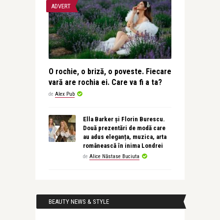
ADVERT
O rochie, o briză, o poveste. Fiecare
vară are rochia ei. Care va fi a ta?
de
Alex Pub
Ella Barker și Florin Burescu.
Două prezentări de modă care
au adus eleganța, muzica, arta
românească în inima Londrei
de
Alice Năstase Buciuta
BEAUTY NEWS & STYLE