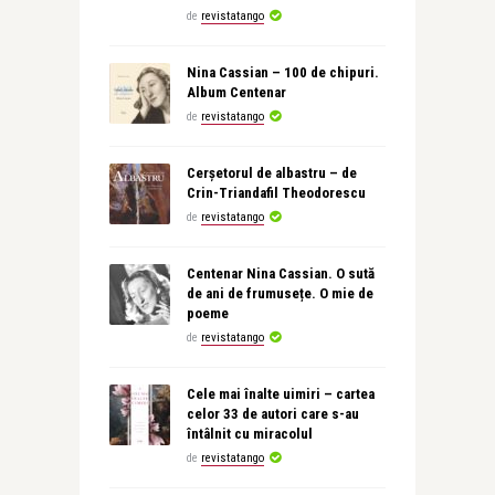
de
revistatango
Nina Cassian – 100 de chipuri.
Album Centenar
de
revistatango
Cerșetorul de albastru – de
Crin-Triandafil Theodorescu
de
revistatango
Centenar Nina Cassian. O sută
de ani de frumusețe. O mie de
poeme
de
revistatango
Cele mai înalte uimiri – cartea
celor 33 de autori care s-au
întâlnit cu miracolul
de
revistatango