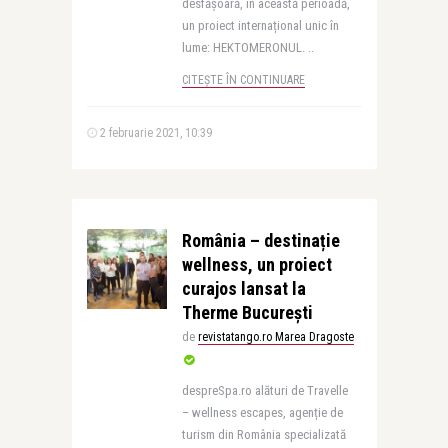
desfășoară, în această perioadă,
un proiect internațional unic în
lume: HEKTOMERONUL. ..
CITEȘTE ÎN CONTINUARE
2 februarie 2021, 10:39
România – destinație
wellness, un proiect
curajos lansat la
Therme București
de
revistatango.ro Marea Dragoste
despreSpa.ro alături de Travelle
– wellness escapes, agenție de
turism din România specializată