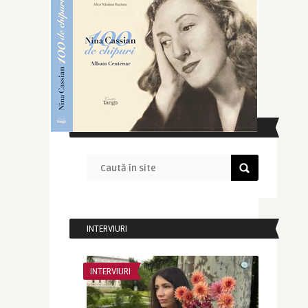
CAUTĂ ÎN SITE
INTERVIURI
INTERVIURI