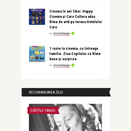
Cinema în aer liber: Happy
Cinema și Caro Cultura aduc
filme de artă pe terasa Hotelului
Caro
de
revistatango
1 iunie la cinema, cu întreaga
familie. Ziua Copilului cu filme
bune și surprize
de
revistatango
RECOMANDAREA ZILEI
CĂRȚILE TANGO