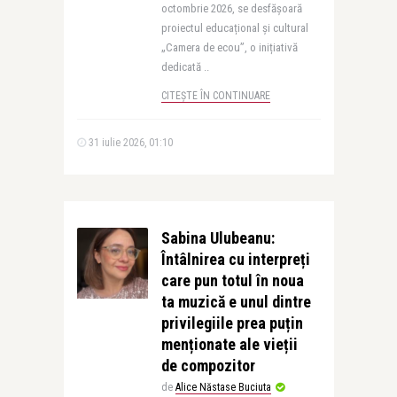
octombrie 2026, se desfășoară
proiectul educațional și cultural
„Camera de ecou”, o inițiativă
dedicată ..
CITEȘTE ÎN CONTINUARE
31 iulie 2026, 01:10
Sabina Ulubeanu:
Întâlnirea cu interpreți
care pun totul în noua
ta muzică e unul dintre
privilegiile prea puțin
menționate ale vieții
de compozitor
de
Alice Năstase Buciuta