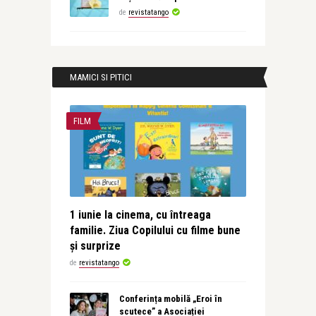
de
revistatango
MAMICI SI PITICI
FILM
1 iunie la cinema, cu întreaga
familie. Ziua Copilului cu filme bune
și surprize
de
revistatango
Conferința mobilă „Eroi în
scutece” a Asociației