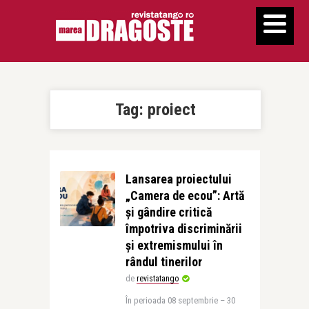
Tag:
proiect
Lansarea proiectului
„Camera de ecou”: Artă
și gândire critică
împotriva discriminării
și extremismului în
rândul tinerilor
de
revistatango
În perioada 08 septembrie – 30