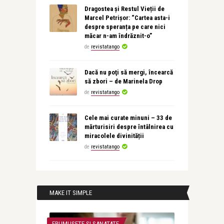
Dragostea și Restul Vieții de
Marcel Petrișor: “Cartea asta-i
despre speranța pe care nici
măcar n-am îndrăznit-o”
de
revistatango
Dacă nu poţi să mergi, încearcă
să zbori – de Marinela Drop
de
revistatango
Cele mai curate minuni – 33 de
mărturisiri despre întâlnirea cu
miracolele divinității
de
revistatango
MAKE IT SIMPLE
FRUMUSETE SI SANATATE