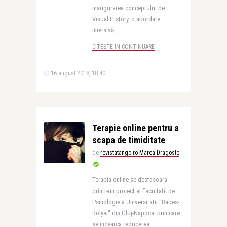
inaugurarea conceptului de
Visual History, o abordare
imersivă, ..
CITEȘTE ÎN CONTINUARE
16 august 2018, 18:40
Terapie online pentru a
scapa de timiditate
de
revistatango.ro Marea Dragoste
Terapia online se desfasoara
printr-un proiect al Facultatii de
Psihologie a Universitatii "Babes-
Bolyai" din Cluj-Napoca, prin care
se incearca reducerea ..