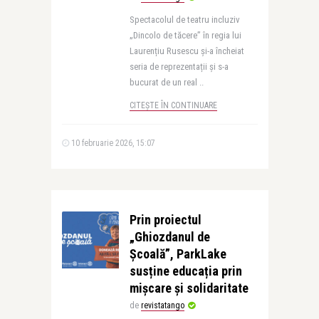
Spectacolul de teatru incluziv
„Dincolo de tăcere” în regia lui
Laurențiu Rusescu și-a încheiat
seria de reprezentații și s-a
bucurat de un real ..
CITEȘTE ÎN CONTINUARE
10 februarie 2026, 15:07
Prin proiectul
„Ghiozdanul de
Școală”, ParkLake
susține educația prin
mișcare și solidaritate
de
revistatango