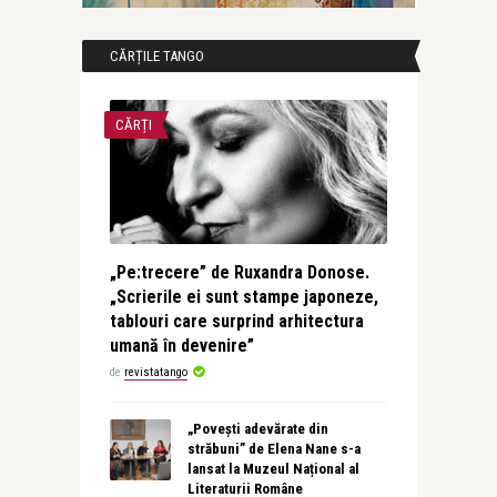
CĂRȚILE TANGO
CĂRȚI
„Pe:trecere” de Ruxandra Donose.
„Scrierile ei sunt stampe japoneze,
tablouri care surprind arhitectura
umană în devenire”
de
revistatango
„Povești adevărate din
străbuni” de Elena Nane s-a
lansat la Muzeul Național al
Literaturii Române