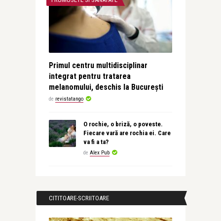
Primul centru multidisciplinar
integrat pentru tratarea
melanomului, deschis la București
de
revistatango
O rochie, o briză, o poveste.
Fiecare vară are rochia ei. Care
va fi a ta?
de
Alex Pub
CITITOARE-SCRIITOARE