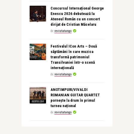
Concursul Internațional George
Enescu 2026 debutează la
Ateneul Român cu un concert
dirijat de Cristian Măcelaru
de
revistatango
Festivalul ICon Arts – Două
săptămâni în care muzica
transformă patrimoniul
Transilvaniei într-o scenă
internațională
de
revistatango
ANOTIMPURI/VIVALDI
ROMANIAN GUITAR QUARTET
pornește la drum în primul
turneu național
de
revistatango