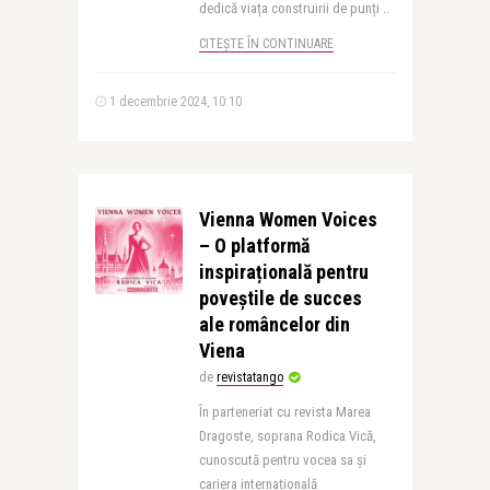
dedică viața construirii de punți ..
CITEȘTE ÎN CONTINUARE
1 decembrie 2024, 10:10
Vienna Women Voices
– O platformă
inspirațională pentru
poveștile de succes
ale româncelor din
Viena
de
revistatango
În parteneriat cu revista Marea
Dragoste, soprana Rodica Vică,
cunoscută pentru vocea sa și
cariera internațională