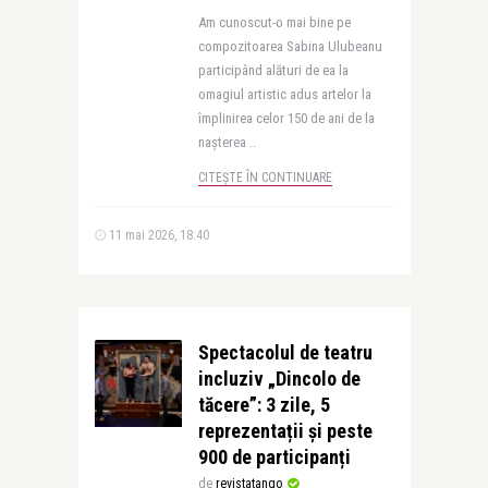
Am cunoscut-o mai bine pe
compozitoarea Sabina Ulubeanu
participând alături de ea la
omagiul artistic adus artelor la
împlinirea celor 150 de ani de la
nașterea ..
CITEȘTE ÎN CONTINUARE
11 mai 2026, 18:40
Spectacolul de teatru
incluziv „Dincolo de
tăcere”: 3 zile, 5
reprezentații și peste
900 de participanți
de
revistatango