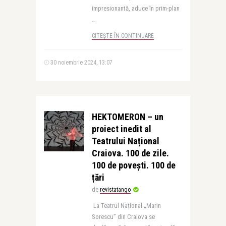
impresionantă, aduce în prim-plan
..
CITEȘTE ÎN CONTINUARE
30 noiembrie 2024, 13:07
HEKTOMERON – un
proiect inedit al
Teatrului Național
Craiova. 100 de zile.
100 de povești. 100 de
țări
de
revistatango
La Teatrul Național „Marin
Sorescu” din Craiova se