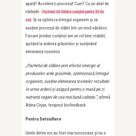
apară? Accelerezi procesul! Cum? Cu un aliat de
nădejde.
Pachetul de Slăbire complet pentru 30 de
îți va optimiza întregul organism și va
zile
susține procesul de slăbit într-un mod sănătos.
Fiecare produs conținut are un rol bine stabilit,
ajutând la arderea grăsimilor și susținând
eliminarea toxinelor.
„Pachetul de slăbire prin efectul sinergic al
produselor arde grasimile, optimizează întregul
organism, susține eliminarea toxinelor rezultate
în urma arderii și asigură pentru o masă pe zi
nutrienți vegani de cea mai bună calitate.”,
afirmă
Adina Cirjan, terapeut biofeedback.
Pentru Detoxifiere
Unele dintre noi au fost mai norocoase și nu s-