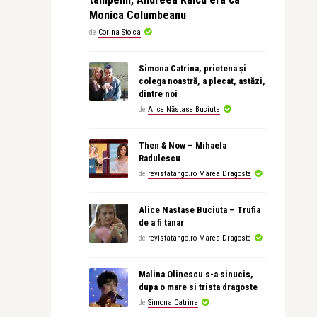
Monica Columbeanu
de
Corina Stoica
Simona Catrina, prietena și
colega noastră, a plecat, astăzi,
dintre noi
de
Alice Năstase Buciuta
Then & Now – Mihaela
Radulescu
de
revistatango.ro Marea Dragoste
Alice Nastase Buciuta – Trufia
de a fi tanar
de
revistatango.ro Marea Dragoste
Malina Olinescu s-a sinucis,
dupa o mare si trista dragoste
de
Simona Catrina