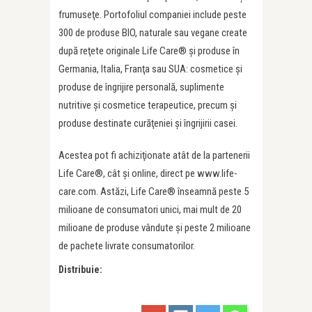
frumuseţe. Portofoliul companiei include peste
300 de produse BIO, naturale sau vegane create
după reţete originale Life Care® şi produse în
Germania, Italia, Franţa sau SUA: cosmetice şi
produse de îngrijire personală, suplimente
nutritive şi cosmetice terapeutice, precum şi
produse destinate curăţeniei şi îngrijirii casei.
Acestea pot fi achiziţionate atât de la partenerii
Life Care®, cât şi online, direct pe www.life-
care.com. Astăzi, Life Care® înseamnă peste 5
milioane de consumatori unici, mai mult de 20
milioane de produse vândute şi peste 2 milioane
de pachete livrate consumatorilor.
Distribuie: