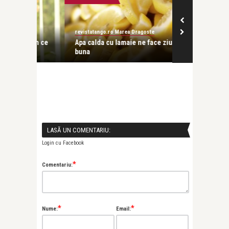
revistatango.ro Marea Dragoste
revistatango.ro
e în ce
Apa calda cu lamaie ne face ziua mai
Ce sa faci ca
buna
slabire?
LASĂ UN COMENTARIU:
Login cu Facebook
*
Comentariu:
*
*
Nume:
Email: