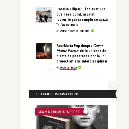
Cosmin Filipaș: Când susții un
business curat, asumat,
lucrurile pur și simplu se așază
în favoarea ta
de
Alice Năstase Buciuta
Ana-Maria Pop despre 𝐶𝑜𝑣𝑜𝑟
𝑃𝑙𝑎𝑛𝑡𝑒 𝑃𝑜𝑒𝑧𝑖𝑒: de la un shop de
plante de pe terasa Obor la un
proiect artistic interdisciplinar
de
revistatango
CEA MAI FRUMOASA POEZIE
CEA MAI FRUMOASA POEZIE