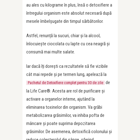
au ales cu kilograme în plus, însă o detoxifiere a
întregului organism este absolut necesară după
mesele îmbelșugate din timpul sărbătorilor.
Astfel, renunță la sucuri, chiar și la alcool,
înlocuiește ciocolata cu lapte cu cea neagră și
consumă mai multe salate.
Iar dacă îți dorești ca rezultatele să fie vizibile
cât mai repede și pe termen lung, apelează la
de
Pachetul de Detoxifiere complet pentru 30 de zile
la Life Care®. Acesta are rol de purificare și
activare a organelor interne, ajutând la
eliminarea toxinelor din organism. Va grăbi
metabolizarea grăsimilor, va inhiba pofta de
mâncare și poate suprima depozitarea
grăsimilor. De asemenea, detoxifică colonului și
reduce colesterolul din sânge, oferind