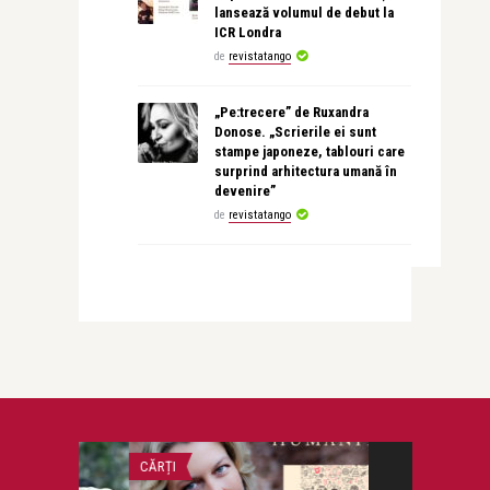
lansează volumul de debut la
ICR Londra
de
revistatango
„Pe:trecere” de Ruxandra
Donose. „Scrierile ei sunt
stampe japoneze, tablouri care
surprind arhitectura umană în
devenire”
de
revistatango
CĂRȚI
RECOMANDAREA Z