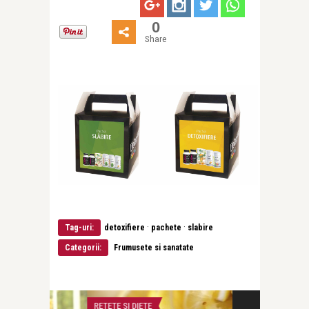
0
Share
·
·
Tag-uri:
detoxifiere
pachete
slabire
Categorii:
Frumusete si sanatate
RETETE SI DIETE
RETETE SI DIETE