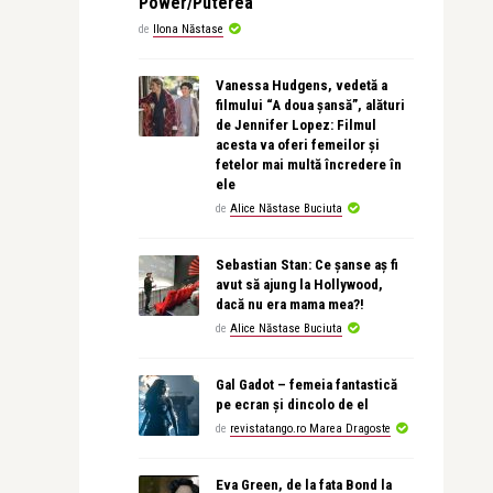
Power/Puterea
de
Ilona Năstase
Vanessa Hudgens, vedetă a
filmului “A doua șansă”, alături
de Jennifer Lopez: Filmul
acesta va oferi femeilor și
fetelor mai multă încredere în
ele
de
Alice Năstase Buciuta
Sebastian Stan: Ce șanse aș fi
avut să ajung la Hollywood,
dacă nu era mama mea?!
de
Alice Năstase Buciuta
Gal Gadot – femeia fantastică
pe ecran și dincolo de el
de
revistatango.ro Marea Dragoste
Eva Green, de la fata Bond la