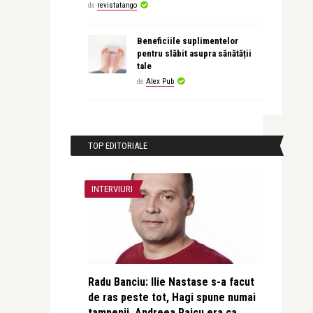
de
revistatango
Beneficiile suplimentelor
pentru slăbit asupra sănătății
tale
de
Alex Pub
TOP EDITORIALE
INTERVIURI
Radu Banciu: Ilie Nastase s-a facut
de ras peste tot, Hagi spune numai
tampenii, Andreea Raicu era ca