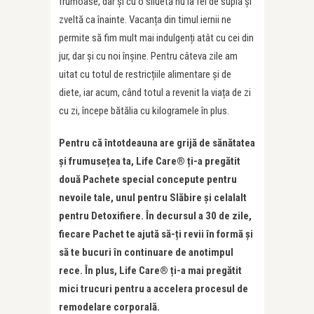
frumoase, dar și cu o siluetă nu la fel de suplă și
zveltă ca înainte. Vacanța din timul iernii ne
permite să fim mult mai indulgenți atât cu cei din
jur, dar și cu noi înșine. Pentru câteva zile am
uitat cu totul de restricțiile alimentare și de
diete, iar acum, când totul a revenit la viața de zi
cu zi, începe bătălia cu kilogramele în plus.
Pentru că întotdeauna are grijă de sănătatea
și frumusețea ta, Life Care® ți-a pregătit
două Pachete special concepute pentru
nevoile tale, unul pentru Slăbire și celalalt
pentru Detoxifiere. În decursul a 30 de zile,
fiecare Pachet te ajută să-ți revii în formă și
să te bucuri în continuare de anotimpul
rece. În plus,
Life Care®
ți-a mai pregătit
mici trucuri pentru a accelera procesul de
remodelare corporală.