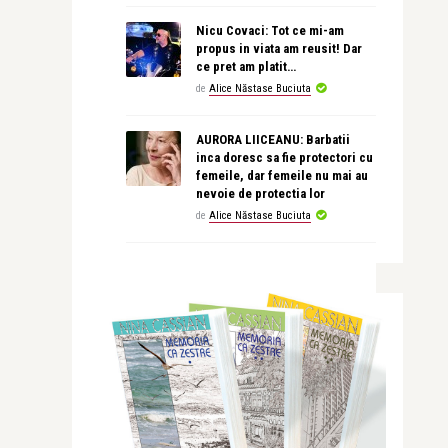
Nicu Covaci: Tot ce mi-am
propus in viata am reusit! Dar
ce pret am platit…
de
Alice Năstase Buciuta
AURORA LIICEANU: Barbatii
inca doresc sa fie protectori cu
femeile, dar femeile nu mai au
nevoie de protectia lor
de
Alice Năstase Buciuta