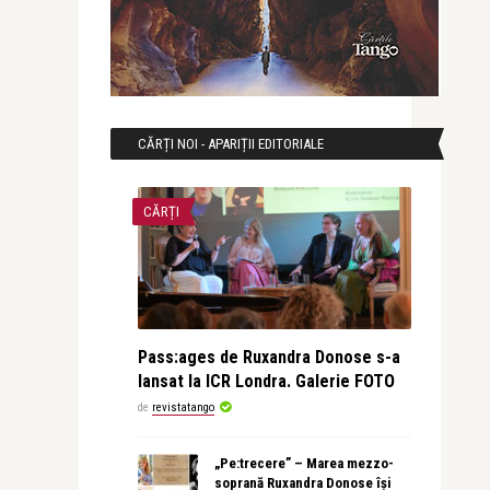
CĂRȚI NOI - APARIȚII EDITORIALE
CĂRȚI
Pass:ages de Ruxandra Donose s-a
lansat la ICR Londra. Galerie FOTO
de
revistatango
„Pe:trecere” – Marea mezzo-
soprană Ruxandra Donose își