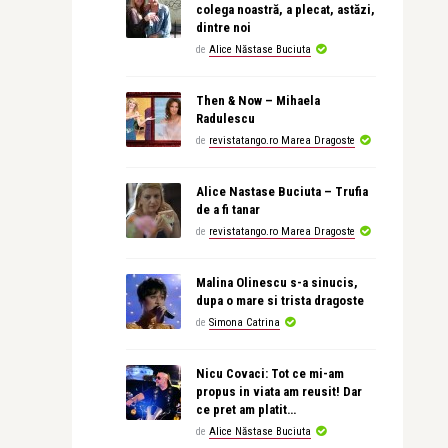
colega noastră, a plecat, astăzi,
dintre noi
de
Alice Năstase Buciuta
Then & Now – Mihaela
Radulescu
de
revistatango.ro Marea Dragoste
Alice Nastase Buciuta – Trufia
de a fi tanar
de
revistatango.ro Marea Dragoste
Malina Olinescu s-a sinucis,
dupa o mare si trista dragoste
de
Simona Catrina
Nicu Covaci: Tot ce mi-am
propus in viata am reusit! Dar
ce pret am platit…
de
Alice Năstase Buciuta