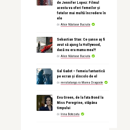
de Jennifer Lopez: Filmul
acesta va oferi femeilor și
fetelor mai multă încredere în
ele
de
Alice Năstase Buciuta
Sebastian Stan: Ce șanse aș fi
avut să ajung la Hollywood,
dacă nu era mama mea?!
de
Alice Năstase Buciuta
Gal Gadot – femeia fantastică
pe ecran și dincolo de el
de
revistatango.ro Marea Dragoste
Eva Green, de la fata Bond la
Miss Peregrine, stăpâna
timpului
de
Irina Botezatu