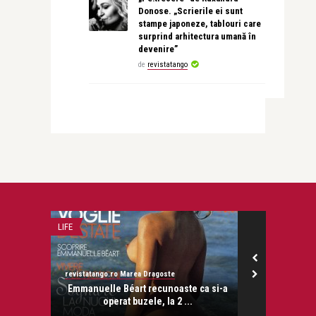
Donose. „Scrierile ei sunt
stampe japoneze, tablouri care
surprind arhitectura umană în
devenire”
de
revistatango
LIFE
LIFE
revistatango.ro Marea Dragoste
revistatango.ro
onose.
Emmanuelle Béart recunoaste ca si-a
Actorii din U
operat buzele, la 2 ...
r