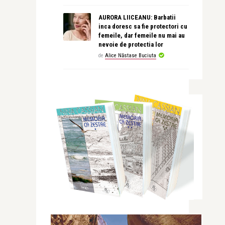
AURORA LIICEANU: Barbatii
inca doresc sa fie protectori cu
femeile, dar femeile nu mai au
nevoie de protectia lor
de
Alice Năstase Buciuta