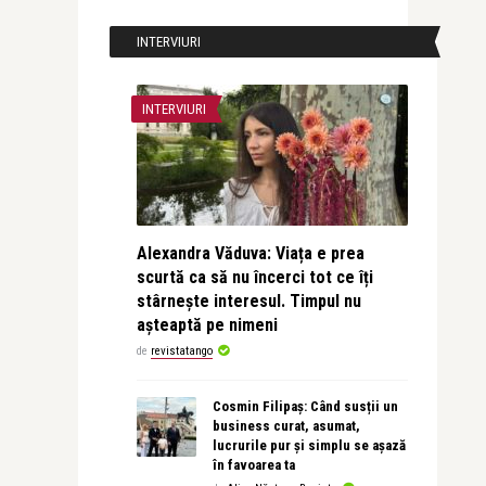
INTERVIURI
INTERVIURI
Alexandra Văduva: Viața e prea
scurtă ca să nu încerci tot ce îți
stârnește interesul. Timpul nu
așteaptă pe nimeni
de
revistatango
Cosmin Filipaș: Când susții un
business curat, asumat,
lucrurile pur și simplu se așază
în favoarea ta