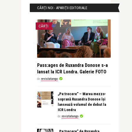
CĂRȚI NOI - APARIȚII EDITORIALE
CĂRȚI
Pass:ages de Ruxandra Donose s-a
lansat la ICR Londra. Galerie FOTO
de
revistatango
„Pe:trecere” – Marea mezzo-
soprană Ruxandra Donose își
lansează volumul de debut la
ICR Londra
de
revistatango
„Pe:trecere” de Ruxandra