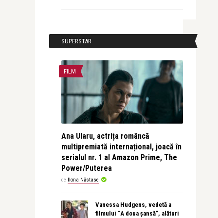
SUPERSTAR
FILM
Ana Ularu, actrița româncă
multipremiată internațional, joacă în
serialul nr. 1 al Amazon Prime, The
Power/Puterea
de
Ilona Năstase
Vanessa Hudgens, vedetă a
filmului “A doua șansă”, alături