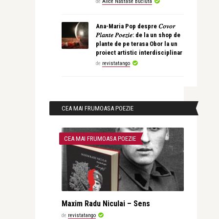
de
Alice Năstase Buciuta
Ana-Maria Pop despre 𝐶𝑜𝑣𝑜𝑟
𝑃𝑙𝑎𝑛𝑡𝑒 𝑃𝑜𝑒𝑧𝑖𝑒: de la un shop de
plante de pe terasa Obor la un
proiect artistic interdisciplinar
de
revistatango
CEA MAI FRUMOASA POEZIE
CEA MAI FRUMOASA POEZIE
Maxim Radu Niculai – Sens
de
revistatango