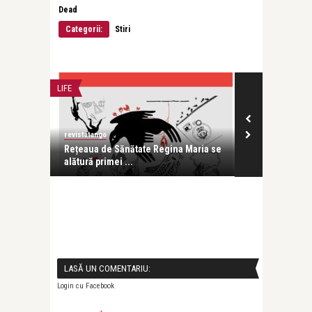
Dead
Categorii:
Stiri
LIFE
CONCERTE & SP
revistatango
Alice Năstase B
ra
Rețeaua de Sănătate Regina Maria se
UNBROKEN: O 
alătură primei ...
prin muzică, 
LASĂ UN COMENTARIU:
Login cu Facebook