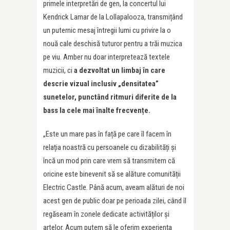
primele interpretări de gen, la concertul lui
Kendrick Lamar de la Lollapalooza, transmițând
un puternic mesaj întregii lumi cu privire la o
nouă cale deschisă tuturor pentru a trăi muzica
pe viu. Amber nu doar interpretează textele
muzicii, ci
a dezvoltat un limbaj în care
descrie vizual inclusiv „densitatea”
sunetelor, punctând ritmuri diferite de la
bass la cele mai înalte frecvențe.
„Este un mare pas în față pe care îl facem în
relația noastră cu persoanele cu dizabilități și
încă un mod prin care vrem să transmitem că
oricine este binevenit să se alăture comunității
Electric Castle. Până acum, aveam alături de noi
acest gen de public doar pe perioada zilei, când îl
regăseam în zonele dedicate activităților și
artelor. Acum putem să le oferim experiența