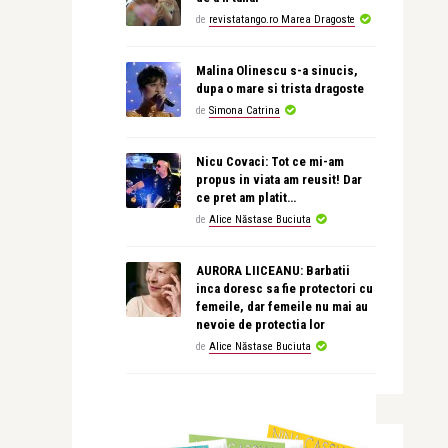
de
revistatango.ro Marea Dragoste
Malina Olinescu s-a sinucis,
dupa o mare si trista dragoste
de
Simona Catrina
Nicu Covaci: Tot ce mi-am
propus in viata am reusit! Dar
ce pret am platit…
de
Alice Năstase Buciuta
AURORA LIICEANU: Barbatii
inca doresc sa fie protectori cu
femeile, dar femeile nu mai au
nevoie de protectia lor
de
Alice Năstase Buciuta