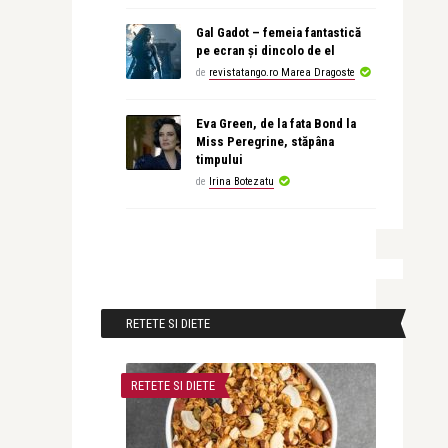
Gal Gadot – femeia fantastică
pe ecran și dincolo de el
de
revistatango.ro Marea Dragoste
Eva Green, de la fata Bond la
Miss Peregrine, stăpâna
timpului
de
Irina Botezatu
RETETE SI DIETE
RETETE SI DIETE