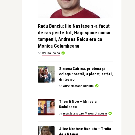
Radu Banciu: Ilie Nastase s-a facut
de ras peste tot, Hagi spune numai
tampenii, Andreea Raicu era ca
Monica Columbeanu
de
Corina Stoica
Simona Catrina, prietena și
colega noastră, a plecat, astăzi,
dintre noi
de
Alice Năstase Buciuta
Then & Now – Mihaela
Radulescu
de
revistatango.ro Marea Dragoste
Alice Nastase Buciuta – Trufia
de a fi tanar