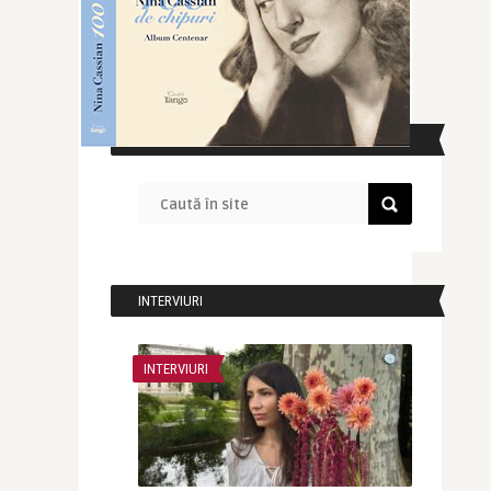
CAUTĂ ÎN SITE
INTERVIURI
INTERVIURI