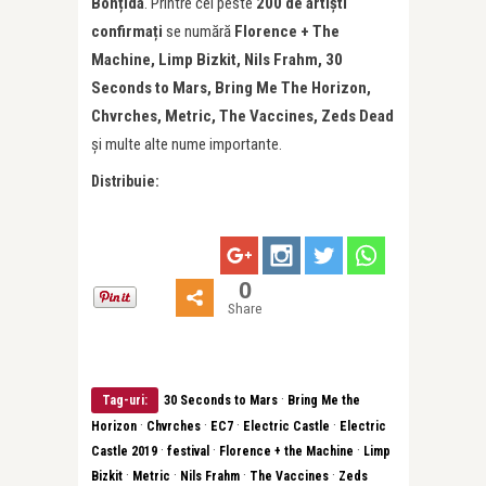
Bonțida
. Printre cei peste
200 de artiști
confirmați
se numără
Florence + The
Machine, Limp Bizkit, Nils Frahm, 30
Seconds to Mars, Bring Me The Horizon,
Chvrches, Metric, The Vaccines, Zeds Dead
și multe alte nume importante.
Distribuie:
0
Share
·
Tag-uri:
30 Seconds to Mars
Bring Me the
·
·
·
·
Horizon
Chvrches
EC7
Electric Castle
Electric
·
·
·
Castle 2019
festival
Florence + the Machine
Limp
·
·
·
·
Bizkit
Metric
Nils Frahm
The Vaccines
Zeds