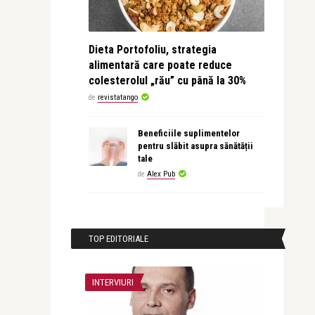
Dieta Portofoliu, strategia
alimentară care poate reduce
colesterolul „rău” cu până la 30%
de
revistatango
Beneficiile suplimentelor
pentru slăbit asupra sănătății
tale
de
Alex Pub
TOP EDITORIALE
INTERVIURI