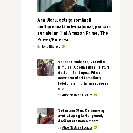
Ana Ularu, actrița româncă
multipremiată internațional, joacă în
serialul nr. 1 al Amazon Prime, The
Power/Puterea
de
Ilona Năstase
Vanessa Hudgens, vedetă a
filmului “A doua șansă”, alături
de Jennifer Lopez: Filmul
acesta va oferi femeilor și
fetelor mai multă încredere în
ele
de
Alice Năstase Buciuta
Sebastian Stan: Ce șanse aș fi
avut să ajung la Hollywood,
dacă nu era mama mea?!
de
Alice Năstase Buciuta