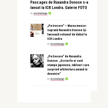
Pass:ages de Ruxandra Donose s-a
lansat la ICR Londra. Galerie FOTO
de
revistatango
„Pe:trecere” – Marea mezzo-
soprană Ruxandra Donose își
lansează volumul de debut la
ICR Londra
de
revistatango
„Pe:trecere” de Ruxandra
Donose. „Scrierile ei sunt
stampe japoneze, tablouri care
surprind arhitectura umană în
devenire”
de
revistatango